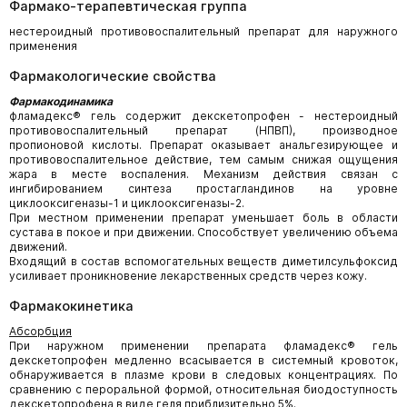
Фармако-терапевтическая группа
нестероидный противовоспалительный препарат для наружного
применения
Фармакологические свойства
Фармакодинамика
фламадекс® гель содержит декскетопрофен - нестероидный
противовоспалительный препарат (НПВП), производное
пропионовой кислоты. Препарат оказывает анальгезирующее и
противовоспалительное действие, тем самым снижая ощущения
жара в месте воспаления. Механизм действия связан с
ингибированием синтеза простагландинов на уровне
циклооксигеназы-1 и циклооксигеназы-2.
При местном применении препарат уменьшает боль в области
сустава в покое и при движении. Способствует увеличению объема
движений.
Входящий в состав вспомогательных веществ диметилсульфоксид
усиливает проникновение лекарственных средств через кожу.
Фармакокинетика
Абсорбция
При наружном применении препарата фламадекс® гель
декскетопрофен медленно всасывается в системный кровоток,
обнаруживается в плазме крови в следовых концентрациях. По
сравнению с пероральной формой, относительная биодоступность
декскетопрофена в виде геля приблизительно 5%.