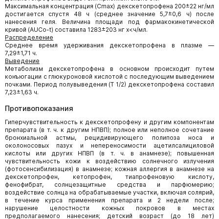
Максимальная концентрация (Сmах) декскетопрофена 200±22 нг/мл
достигается спустя 48 ч (среднее значение 5,7±0,6 ч) после
нанесения геля. Величина площади под фармакокинетической
кривой (AUCo-t) составила 1283±203 нг х<ч/мл.
Распределение
Среднее время удерживания декскетопрофена в плазме —
7,29±1,71 ч.
Выведение
Метаболизм декскетопрофена в основном происходит путем
конъюгации с глюкуроновой кислотой с последующим выведением
почками. Период полувыведения (Т 1/2) декскетопрофена составил
7,23±1,63 ч.
Противопоказания
Гиперчувствительность к декскетопрофену и другим компонентам
препарата (в т. ч. к другим НПВП); полное или неполное сочетание
бронхиальной астмы, рецидивирующего полипоза носа и
околоносовых пазух и непереносимости ацетилсалициловой
кислоты или других НПВП (в т. ч. в анамнезе); повышенная
чувствительность кожи к воздействию солнечного излучения
(фотосенсибилизация) в анамнезе; кожная аллергия в анамнезе на
декскетопрофен, кетопрофен, тиапрофеновую кислоту,
фенофибрат, солнцезащитные средства и парфюмерию;
воздействие солнца на обрабатываемые участки, включая солярий,
в течение курса применения препарата и 2 недели после;
нарушение целостности кожных покровов в местах
предполагаемого нанесения; детский возраст (до 18 лет)