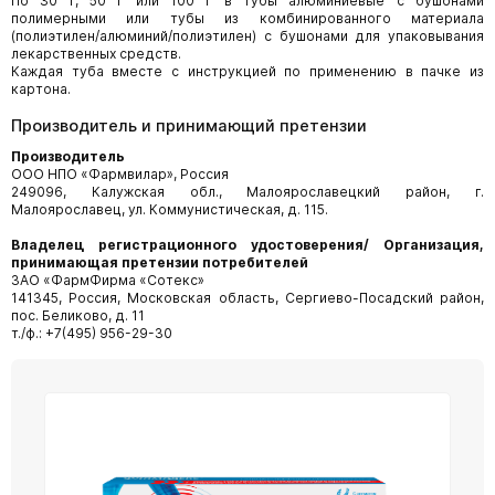
По 30 г, 50 г или 100 г в тубы алюминиевые с бушонами
полимерными или тубы из комбинированного материала
(полиэтилен/алюминий/полиэтилен) с бушонами для упаковывания
лекарственных средств.
Каждая туба вместе с инструкцией по применению в пачке из
картона.
Производитель и принимающий претензии
Производитель
ООО НПО «Фармвилар», Россия
249096, Калужская обл., Малоярославецкий район, г.
Малоярославец, ул. Коммунистическая, д. 115.
Владелец регистрационного удостоверения/ Организация,
принимающая претензии потребителей
ЗАО «ФармФирма «Сотекс»
141345, Россия, Московская область, Сергиево-Посадский район,
пос. Беликово, д. 11
т./ф.: +7(495) 956-29-30