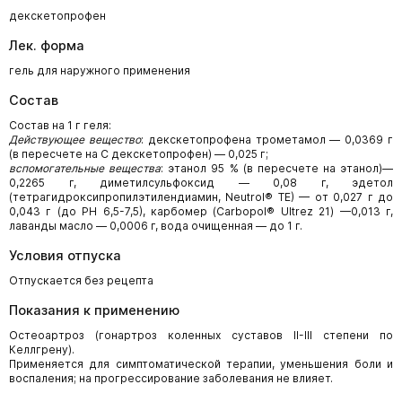
декскетопрофен
Лек. форма
гель для наружного применения
Состав
Состав на 1 г геля:
Действующее вещество
: декскетопрофена трометамол — 0,0369 г
(в пересчете на С декскетопрофен) — 0,025 г;
вспомогательные вещества
: этанол 95 % (в пересчете на этанол)—
0,2265 г, диметилсульфоксид — 0,08 г, эдетол
(тетрагидроксипропилэтилендиамин, Neutrol® ТЕ) — от 0,027 г до
0,043 г (до РН 6,5-7,5), карбомер (Carbopol® Ultrez 21) —0,013 г,
лаванды масло — 0,0006 г, вода очищенная — до 1 г.
Условия отпуска
Отпускается без рецепта
Показания к применению
Остеоартроз (гонартроз коленных суставов II-III степени по
Келлгрену).
Применяется для симптоматической терапии, уменьшения боли и
воспаления; на прогрессирование заболевания не влияет.