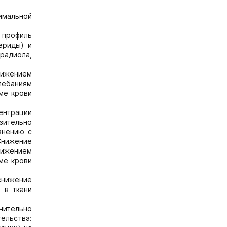
имальной
 профиль
ериды) и
традиола,
тижением
олебаниям
ме крови
ентрации
зительно
внению с
Снижение
ижением
ме крови
снижение
 в ткани
ачительно
ельства: