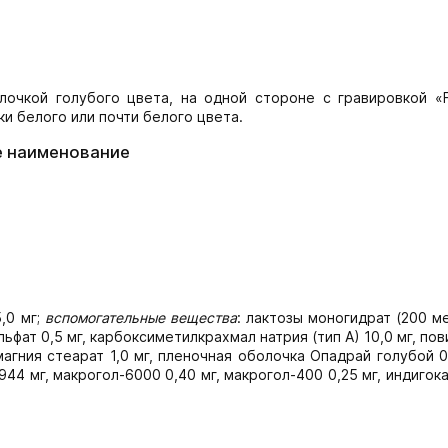
лочкой голубого цвета, на одной стороне с гравировкой «
ки белого или почти белого цвета.
е наименование
,0 мг;
вспомогательные вещества
: лактозы моногидрат (200 м
ьфат 0,5 мг, карбоксиметилкрахмал натрия (тип А) 10,0 мг, по
 магния стеарат 1,0 мг, пленочная оболочка Опадрай голубой
7944 мг, макрогол-6000 0,40 мг, макрогол-400 0,25 мг, индигок