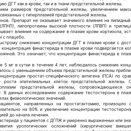
ю ДГТ как в крови, так и в ткани предстательной железы.
ием размеров предстательной железы, увеличением макс
связанных с гиперплазией предстательной железы.
нов. Препарат не оказывает значимого влияния на липидный
 (ЛПНП), липопротеины высокой плотности (ЛПВП) и триглиц
ывает влияние на содержание в плазме крови кортизола, эс
и с плацебо.
быстрому снижению концентрации ДГТ в плазме крови с дос
о концентрация финастерида в плазме крови подвергается к
оянной. Это означает, что концентрация финастерида в плаз
е 5 мг в сутки в течение 4 лет, наблюдалось снижение конц
валось с уменьшением объема предстательной железы прибли
онцентрация простат-специфического антигена (ПСА) по сра
е роста эпителиальных клеток предстательной железы. 
рплазии предстательной железы, сопровождающееся сн
т. В данных исследованиях содержание тестостерона в плаз
елах физиологических значений.
ациентов, направленных на простатэктомию, произошло 
изительно на 80% и увеличение концентрации тестостерона
ией до начала лечения.
настерида у пациентов с ДГПЖ и умеренно выраженных или зн
вития урологических осложнений (хирургические вмешат