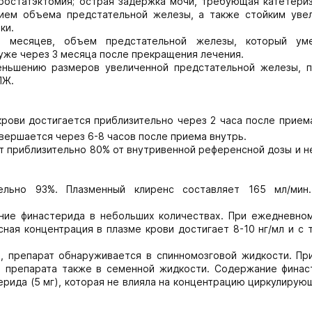
ростатэктомия; острая задержка мочи, требующая катетериз
ием объема предстательной железы, а также стойким уве
ки.
х месяцев, объем предстательной железы, который ум
уже через 3 месяца после прекращения лечения.
еньшению размеров увеличенной предстательной железы, 
ПЖ.
крови достигается приблизительно через 2 часа после прием
вершается через 6-8 часов после приема внутрь.
 приблизительно 80% от внутривенной референсной дозы и н
ельно 93%. Плазменный клиренс составляет 165 мл/мин
ние финастерида в небольших количествах. При ежедневно
ная концентрация в плазме крови достигает 8-10 нг/мл и с
й, препарат обнаруживается в спинномозговой жидкости. Пр
е препарата также в семенной жидкости. Содержание финас
рида (5 мг), которая не влияла на концентрацию циркулиру