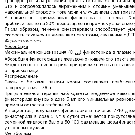
трансуретральная резекция предстательной железы или п
51% и сопровождалось выраженным и стойким уменьшен
максимальной скорости тока мочи и улучшением симптомати
У пациентов, принимавших финастерид в течение 3-
приблизительно на 20%, возвращался к прежнему значению 
Таким образом, лечение финастеридом способствует ум
скорость тока мочи и уменьшает симптомы, связанные с ДГ
Фармакокинетика
Абсорбция
Максимальная концентрация (С
) финастерида в плазме 
mах
Абсорбция финастерида из желудочно- кишечного тракта за
Биодоступность финастерида при приеме внутрь составляет
от приема пищи.
Распределение
Связь с белками плазмы крови составляет приблизит
распределения - 76 л.
При длительной терапии наблюдается медленное накопле
финастерида внутрь в дозе 5 мг его минимальная равновес
времени остается стабильной.
У пациентов, получавших финастерид в течение 7-10 дне
финастерида в дозе 5 мг в сутки отмечается присутстви
семенной жидкости было в 50-100 раз меньше дозы финасте
у взрослых мужчин.
Метаболизм