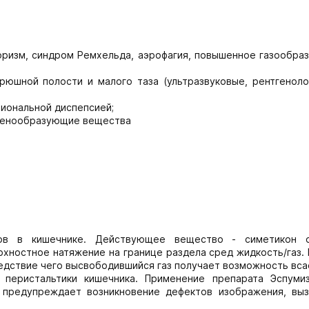
оризм, синдром Ремхельда, аэрофагия, повышенное газообраз
рюшной полости и малого таза (ультразвуковые, рентгеноло
циональной диспепсией;
пенообразующие вещества
зов в кишечнике. Действующее вещество - симетикон 
хностное натяжение на границе раздела сред жидкость/газ. 
ледствие чего высвободившийся газ получает возможность вс
 перистальтики кишечника. Применение препарата Эспуми
й предупреждает возникновение дефектов изображения, вы