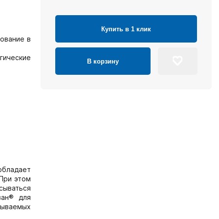
Купить в 1 клик
ование в
гические
В корзину
обладает
При этом
асываться
зан® для
зываемых