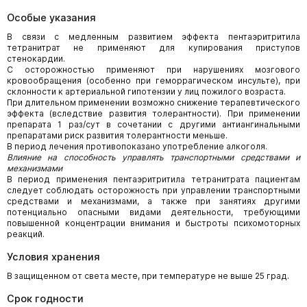
Особые указания
В связи с медленным развитием эффекта пентаэритритила
тетранитрат не применяют для купирования приступов
стенокардии.
С осторожностью применяют при нарушениях мозгового
кровообращения (особенно при геморрагическом инсульте), при
склонности к артериальной гипотензии у лиц пожилого возраста.
При длительном применении возможно снижение терапевтического
эффекта (вследствие развития толерантности). При применении
препарата 1 раз/сут в сочетании с другими антиангинальными
препаратами риск развития толерантности меньше.
В период лечения противопоказано употребление алкоголя.
Влияние на способность управлять транспортными средствами и
механизмами
В период применения пентаэритритила тетранитрата пациентам
следует соблюдать осторожность при управлении транспортными
средствами и механизмами, а также при занятиях другими
потенциально опасными видами деятельности, требующими
повышенной концентрации внимания и быстроты психомоторных
реакций.
Условия хранения
В защищенном от света месте, при температуре не выше 25 град.
Срок годности