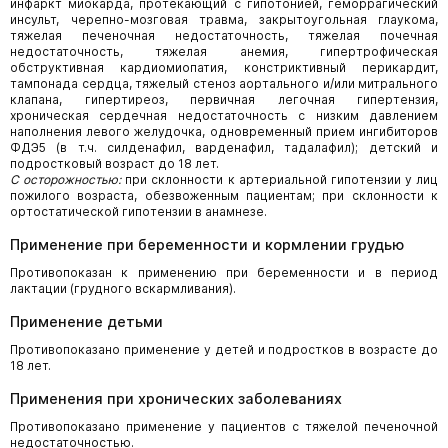
инфаркт миокарда, протекающий с гипотонией, геморрагический
инсульт, черепно-мозговая травма, закрытоугольная глаукома,
тяжелая печеночная недостаточность, тяжелая почечная
недостаточность, тяжелая анемия, гипертрофическая
обструктивная кардиомиопатия, констриктивный перикардит,
тампонада сердца, тяжелый стеноз аортального и/или митрального
клапана, гипертиреоз, первичная легочная гипертензия,
хроническая сердечная недостаточность с низким давлением
наполнения левого желудочка, одновременный прием ингибиторов
ФДЭ5 (в т.ч. силденафил, варденафил, тадалафил); детский и
подростковый возраст до 18 лет.
С осторожностью:
при склонности к артериальной гипотензии у лиц
пожилого возраста, обезвоженным пациентам; при склонности к
ортостатической гипотензии в анамнезе.
Применение при беременности и кормлении грудью
Противопоказан к применению при беременности и в период
лактации (грудного вскармливания).
Применение детьми
Противопоказано применение у детей и подростков в возрасте до
18 лет.
Применения при хронических заболеваниях
Противопоказано применение у пациентов с тяжелой печеночной
недостаточностью.