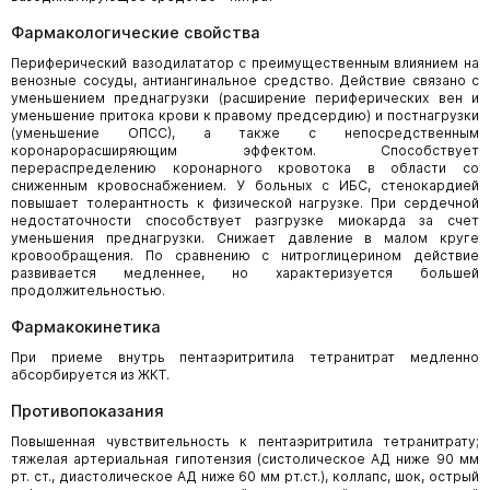
Фармакологические свойства
Периферический вазодилататор с преимущественным влиянием на
венозные сосуды, антиангинальное средство. Действие связано с
уменьшением преднагрузки (расширение периферических вен и
уменьшение притока крови к правому предсердию) и постнагрузки
(уменьшение ОПСС), а также с непосредственным
коронарорасширяющим эффектом. Способствует
перераспределению коронарного кровотока в области со
сниженным кровоснабжением. У больных с ИБС, стенокардией
повышает толерантность к физической нагрузке. При сердечной
недостаточности способствует разгрузке миокарда за счет
уменьшения преднагрузки. Снижает давление в малом круге
кровообращения. По сравнению с нитроглицерином действие
развивается медленнее, но характеризуется большей
продолжительностью.
Фармакокинетика
При приеме внутрь пентаэритритила тетранитрат медленно
абсорбируется из ЖКТ.
Противопоказания
Повышенная чувствительность к пентаэритритила тетранитрату;
тяжелая артериальная гипотензия (систолическое АД ниже 90 мм
рт. ст., диастолическое АД ниже 60 мм рт.ст.), коллапс, шок, острый