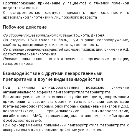
Противопоказано применение у пациентов с тяжелой почечной
недостаточностью.
С осторожностью следует применять при склонности к
артериальной гипотензии у лиц пожилого возраста
Побочное действие
Со стороны пищеварительной системы:
тошнота, диарея.
Со стороны ЦНС:
головная боль, шум в ушах, головокружение,
слабость, повышенная утомляемость, тревожность.
Со стороны сердечно-сосудистой системы:
тахикардия, снижение АД,
ортостатическая гипотензия.
Прочие:
повышенное потоотделение, аллергические реакции,
гиперемия кожи.
Взаимодействие с другими лекарственными
препаратами и другие виды взаимодействия
Под влиянием дигидроэрготамина возможно снижение
антиангинального эффекта пентаэритритила тетранитрата.
Возможно усиление гипотензивного действия при одновременном
применении с вазодилататорами и гипотензивными средствами
(бета-адреноблокаторами, блокаторами кальциевых каналов и др.),
нейролептиками, трициклическими антидепрессантами,
ингибиторами МАО, прокаинамидом, этанолом, ингибиторами
фосфодиэстеразы-5.
При одновременном применении пентаэритритила тетранитрата с
анаприлином антиангинальное действие усиливается.