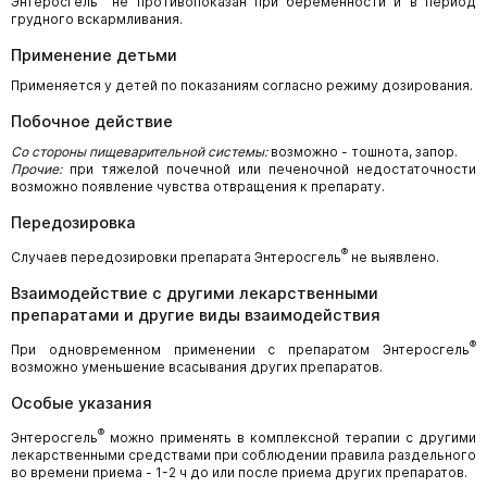
Энтеросгель
не противопоказан при беременности и в период
грудного вскармливания.
Применение детьми
Применяется у детей по показаниям согласно режиму дозирования.
Побочное действие
Со стороны пищеварительной системы:
возможно - тошнота, запор.
Прочие:
при тяжелой почечной или печеночной недостаточности
возможно появление чувства отвращения к препарату.
Передозировка
®
Случаев передозировки препарата Энтеросгель
не выявлено.
Взаимодействие с другими лекарственными
препаратами и другие виды взаимодействия
®
При одновременном применении с препаратом Энтеросгель
возможно уменьшение всасывания других препаратов.
Особые указания
®
Энтеросгель
можно применять в комплексной терапии с другими
лекарственными средствами при соблюдении правила раздельного
во времени приема - 1-2 ч до или после приема других препаратов.