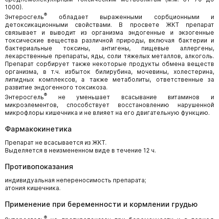
1000).
®
Энтеросгель
обладает выраженными сорбционными и
детоксикационными свойствами. В просвете ЖКТ препарат
связывает и выводит из организма эндогенные и экзогенные
токсические вещества различной природы, включая бактерии и
бактериальные токсины, антигены, пищевые аллергены,
лекарственные препараты, яды, соли тяжелых металлов, алкоголь.
Препарат сорбирует также некоторые продукты обмена веществ
организма, в т.ч. избыток билирубина, мочевины, холестерина,
липидных комплексов, а также метаболиты, ответственные за
развитие эндогенного токсикоза.
®
Энтеросгель
не уменьшает всасывание витаминов и
микроэлементов, способствует восстановлению нарушенной
микрофлоры кишечника и не влияет на его двигательную функцию.
Фармакокинетика
Препарат не всасывается из ЖКТ.
Выделяется в неизмененном виде в течение 12 ч.
Противопоказания
индивидуальная непереносимость препарата;
атония кишечника.
Применение при беременности и кормлении грудью
®