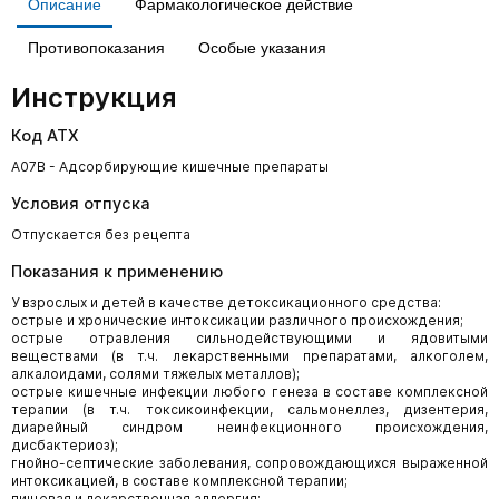
Описание
Фармакологическое действие
Противопоказания
Особые указания
Инструкция
Код АТХ
A07B - Адсорбирующие кишечные препараты
Условия отпуска
Отпускается без рецепта
Показания к применению
У взрослых и детей в качестве детоксикационного средства:
острые и хронические интоксикации различного происхождения;
острые отравления сильнодействующими и ядовитыми
веществами (в т.ч. лекарственными препаратами, алкоголем,
алкалоидами, солями тяжелых металлов);
острые кишечные инфекции любого генеза в составе комплексной
терапии (в т.ч. токсикоинфекции, сальмонеллез, дизентерия,
диарейный синдром неинфекционного происхождения,
дисбактериоз);
гнойно-септические заболевания, сопровождающихся выраженной
интоксикацией, в составе комплексной терапии;
пищевая и лекарственная аллергия;