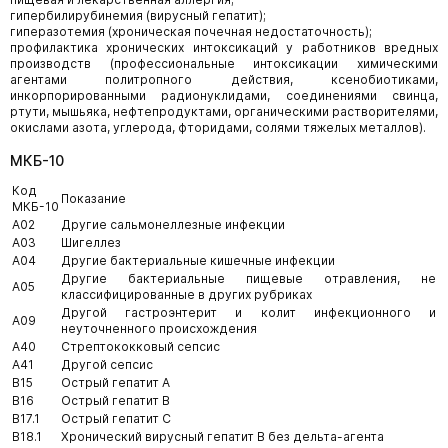
гипербилирубинемия (вирусный гепатит);
гиперазотемия (хроническая почечная недостаточность);
профилактика хронических интоксикаций у работников вредных
производств (профессиональные интоксикации химическими
агентами политропного действия, ксенобиотиками,
инкорпорированными радионуклидами, соединениями свинца,
ртути, мышьяка, нефтепродуктами, органическими растворителями,
окислами азота, углерода, фторидами, солями тяжелых металлов).
МКБ-10
Код
Показание
МКБ-10
A02
Другие сальмонеллезные инфекции
A03
Шигеллез
A04
Другие бактериальные кишечные инфекции
Другие бактериальные пищевые отравления, не
A05
классифицированные в других рубриках
Другой гастроэнтерит и колит инфекционного и
A09
неуточненного происхождения
A40
Стрептококковый сепсис
A41
Другой сепсис
B15
Острый гепатит А
B16
Острый гепатит В
B17.1
Острый гепатит С
B18.1
Хронический вирусный гепатит B без дельта-агента