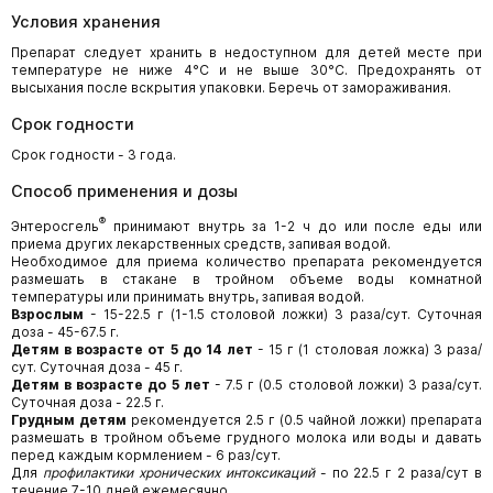
Условия хранения
Препарат следует хранить в недоступном для детей месте при
температуре не ниже 4°С и не выше 30°С. Предохранять от
высыхания после вскрытия упаковки. Беречь от замораживания.
Срок годности
Срок годности - 3 года.
Способ применения и дозы
®
Энтеросгель
принимают внутрь за 1-2 ч до или после еды или
приема других лекарственных средств, запивая водой.
Необходимое для приема количество препарата рекомендуется
размешать в стакане в тройном объеме воды комнатной
температуры или принимать внутрь, запивая водой.
Взрослым
- 15-22.5 г (1-1.5 столовой ложки) 3 раза/сут. Суточная
доза - 45-67.5 г.
Детям в возрасте от 5 до 14 лет
- 15 г (1 столовая ложка) 3 раза/
сут. Суточная доза - 45 г.
Детям в возрасте до 5 лет
- 7.5 г (0.5 столовой ложки) 3 раза/сут.
Суточная доза - 22.5 г.
Грудным детям
рекомендуется 2.5 г (0.5 чайной ложки) препарата
размешать в тройном объеме грудного молока или воды и давать
перед каждым кормлением - 6 раз/сут.
Для
профилактики хронических интоксикаций
- по 22.5 г 2 раза/сут в
течение 7-10 дней ежемесячно.