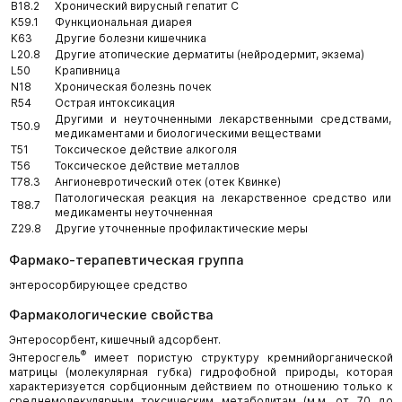
B18.2
Хронический вирусный гепатит С
K59.1
Функциональная диарея
K63
Другие болезни кишечника
L20.8
Другие атопические дерматиты (нейродермит, экзема)
L50
Крапивница
N18
Хроническая болезнь почек
R54
Острая интоксикация
Другими и неуточненными лекарственными средствами,
T50.9
медикаментами и биологическими веществами
T51
Токсическое действие алкоголя
T56
Токсическое действие металлов
T78.3
Ангионевротический отек (отек Квинке)
Патологическая реакция на лекарственное средство или
T88.7
медикаменты неуточненная
Z29.8
Другие уточненные профилактические меры
Фармако-терапевтическая группа
энтеросорбирующее средство
Фармакологические свойства
Энтеросорбент, кишечный адсорбент.
®
Энтеросгель
имеет пористую структуру кремнийорганической
матрицы (молекулярная губка) гидрофобной природы, которая
характеризуется сорбционным действием по отношению только к
среднемолекулярным токсическим метаболитам (м.м. от 70 до