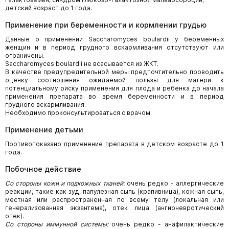
детский возраст до 1 года.
Применение при беременности и кормлении грудью
Данные о применении Saccharomyces boulardii у беременных
женщин и в период грудного вскармливания отсутствуют или
ограничены.
Saccharomyces boulardii не всасывается из ЖКТ.
В качестве предупредительной меры предпочтительно проводить
оценку соотношения ожидаемой пользы для матери к
потенциальному риску применения для плода и ребенка до начала
применения препарата во время беременности и в период
грудного вскармливания.
Необходимо проконсультироваться с врачом.
Применение детьми
Противопоказано применение препарата в детском возрасте до 1
года.
Побочное действие
Со стороны кожи и подкожных тканей:
очень редко - аллергические
реакции, такие как зуд, папулезная сыпь (крапивница), кожная сыпь,
местная или распространенная по всему телу (локальная или
генерализованная экзантема), отек лица (ангионевротический
отек).
Со стороны иммунной системы:
очень редко - анафилактические