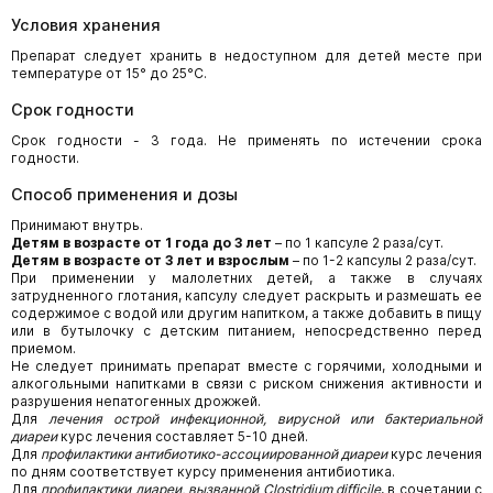
Условия хранения
Препарат следует хранить в недоступном для детей месте при
температуре от 15° до 25°C.
Срок годности
Срок годности - 3 года. Не применять по истечении срока
годности.
Способ применения и дозы
Принимают внутрь.
Детям в возрасте от 1 года до 3 лет
– по 1 капсуле 2 раза/сут.
Детям в возрасте от 3 лет и взрослым
– по 1-2 капсулы 2 раза/сут.
При применении у малолетних детей, а также в случаях
затрудненного глотания, капсулу следует раскрыть и размешать ее
содержимое с водой или другим напитком, а также добавить в пищу
или в бутылочку с детским питанием, непосредственно перед
приемом.
Не следует принимать препарат вместе с горячими, холодными и
алкогольными напитками в связи с риском снижения активности и
разрушения непатогенных дрожжей.
Для
лечения острой инфекционной, вирусной или бактериальной
диареи
курс лечения составляет 5-10 дней.
Для
профилактики антибиотико-ассоциированной диареи
курс лечения
по дням соответствует курсу применения антибиотика.
Для
профилактики диареи, вызванной Clostridium difficile
, в сочетании с