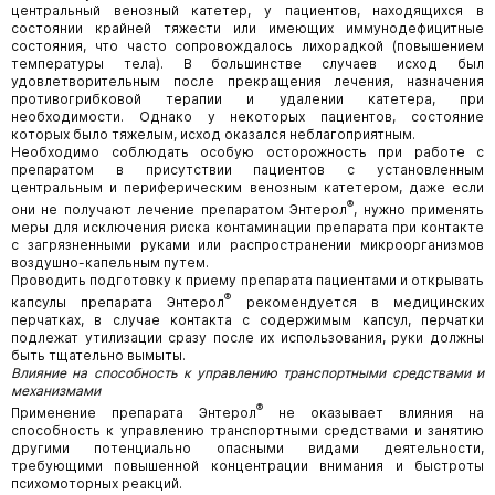
центральный венозный катетер, у пациентов, находящихся в
состоянии крайней тяжести или имеющих иммунодефицитные
состояния, что часто сопровождалось лихорадкой (повышением
температуры тела). В большинстве случаев исход был
удовлетворительным после прекращения лечения, назначения
противогрибковой терапии и удалении катетера, при
необходимости. Однако у некоторых пациентов, состояние
которых было тяжелым, исход оказался неблагоприятным.
Необходимо соблюдать особую осторожность при работе с
препаратом в присутствии пациентов с установленным
центральным и периферическим венозным катетером, даже если
®
они не получают лечение препаратом Энтерол
, нужно применять
меры для исключения риска контаминации препарата при контакте
с загрязненными руками или распространении микроорганизмов
воздушно-капельным путем.
Проводить подготовку к приему препарата пациентами и открывать
®
капсулы препарата Энтерол
рекомендуется в медицинских
перчатках, в случае контакта с содержимым капсул, перчатки
подлежат утилизации сразу после их использования, руки должны
быть тщательно вымыты.
Влияние на способность к управлению транспортными средствами и
механизмами
®
Применение препарата Энтерол
не оказывает влияния на
способность к управлению транспортными средствами и занятию
другими потенциально опасными видами деятельности,
требующими повышенной концентрации внимания и быстроты
психомоторных реакций.