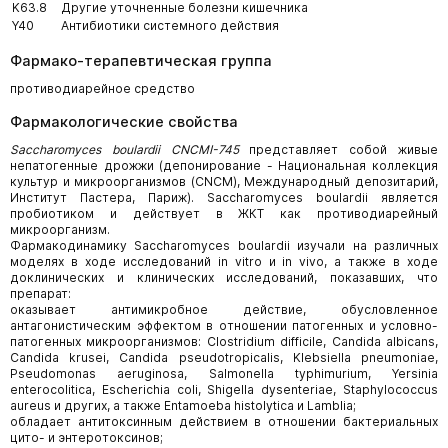
K63.8
Другие уточненные болезни кишечника
Y40
Антибиотики системного действия
Фармако-терапевтическая группа
противодиарейное средство
Фармакологические свойства
Saccharomyces boulardii CNCMI-745
представляет собой живые
непатогенные дрожжи (депонирование - Национальная коллекция
культур и микроорганизмов (CNCM), Международный депозитарий,
Институт Пастера, Париж). Saccharomyces boulardii является
пробиотиком и действует в ЖКТ как противодиарейный
микроорганизм.
Фармакодинамику Saccharomyces boulardii изучали на различных
моделях в ходе исследований in vitro и in vivo, а также в ходе
доклинических и клинических исследований, показавших, что
препарат:
оказывает антимикробное действие, обусловленное
антагонистическим эффектом в отношении патогенных и условно-
патогенных микроорганизмов: Clostridium difficile, Candida albicans,
Candida krusei, Candida pseudotropicalis, Klebsiella pneumoniae,
Pseudomonas aeruginosa, Salmonella typhimurium, Yersinia
enterocolitica, Escherichia coli, Shigella dysenteriae, Staphylococcus
aureus и других, а также Entamoeba histolytica и Lamblia;
обладает антитоксинным действием в отношении бактериальных
цито- и энтеротоксинов;