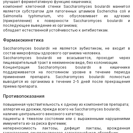
улучшает ферментативную функцию кишечника;
компонент клеточной стенки Saccharomyces boulardii маннитол
является субстратом для патогенных штаммов Escherichia coli и
Salmonella typhimurium, что обусловливает их адгезию
(прикрепление) к поверхности Saccharomyces boulardii и
последующее выведение из организма;
обладает естественной устойчивостью к антибиотикам.
Фармакокинетика
Saccharomyces boulardii не является эубиотиком, не входит в
состав микрофлоры здорового организма человека.
Saccharomyces boulardii не всасывается, проходит через
пищеварительный тракт в неизменном виде, без колонизации.
Концентрация Saccharomyces boulardii в кишечнике
поддерживается на постоянном уровне в течение периода
применения препарата. Saccharomyces boulardii полностью
выводится из организма в течение 2-5 дней после прекращения
приема препарата.
Противопоказания
повышенная чувствительность к одному из компонентов препарата;
аллергия на дрожжи, прежде всего на Saccharomyces boulardii;
наличие центрального венозного катетера;
пациенты в тяжелом состоянии или с выраженными нарушениями
иммунитета из-за риска фунгемии;
непереносимость лактозы, дефицит лактазы, врожденная
галактоземия, синдром глюкозо-галактозной мальабсорбции;