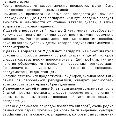
лечащего врача.
После прекращения диареи лечение препаратом может быть
продолжено в течение нескольких дней.
Применение препарата не заменяет регидратацию при ее
необходимости. Дозы для регидратации и путь введения следует
выбирать в зависимости от степени тяжести диареи, а также
возраста и состояния пациента.
У детей в возрасте от 1 года до 2 лет:
может потребоваться
консультация врача по причине вероятности наличия первичного
заболевания. Регидратация может являться основным способом
лечения острой диареи у детей, которое следует систематически
пересматривать.
У детей в возрасте от 2 до 6 лет:
регидратация может являться
основным способом лечения острой диареи у детей, которое
следует систематически пересматривать. Для профилактики или
лечения обезвоживания проводится пероральная регидратация.
Рекомендуется использовать готовые препараты,
предусмотренные для этой цели.
В случае тяжелой или продолжительной диареи, сильной рвоты или
отказа от пероральной регидратации, следует рассмотреть
возможность парентеральной регидратации.
У взрослых и детей старше 6 лет:
если диарея сохраняется после
2 дней приема препарата, следует пересмотреть лечение и
рассмотреть возможность пероральной или парентеральной
регидратации.
®
В связи с дрожжевой природой препарата Энтерол
, очень редко
отмечаются случаи фунгемии (из крови были выделены культуры
Saccharomyces), в основном, у пациентов, которым был установлен