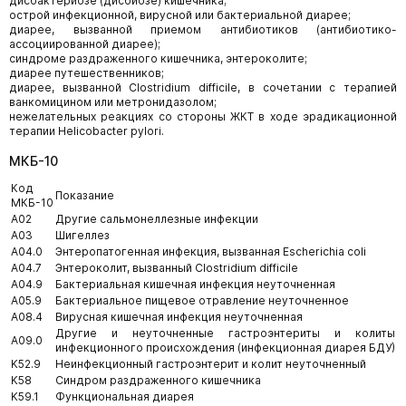
дисбактериозе (дисбиозе) кишечника;
острой инфекционной, вирусной или бактериальной диарее;
диарее, вызванной приемом антибиотиков (антибиотико-
ассоциированной диарее);
синдроме раздраженного кишечника, энтероколите;
диарее путешественников;
диарее, вызванной Clostridium difficile, в сочетании с терапией
ванкомицином или метронидазолом;
нежелательных реакциях со стороны ЖКТ в ходе эрадикационной
терапии Helicobacter pylori.
МКБ-10
Код
Показание
МКБ-10
A02
Другие сальмонеллезные инфекции
A03
Шигеллез
A04.0
Энтеропатогенная инфекция, вызванная Escherichia coli
A04.7
Энтероколит, вызванный Clostridium difficile
A04.9
Бактериальная кишечная инфекция неуточненная
A05.9
Бактериальное пищевое отравление неуточненное
A08.4
Вирусная кишечная инфекция неуточненная
Другие и неуточненные гастроэнтериты и колиты
A09.0
инфекционного происхождения (инфекционная диарея БДУ)
K52.9
Неинфекционный гастроэнтерит и колит неуточненный
K58
Синдром раздраженного кишечника
K59.1
Функциональная диарея