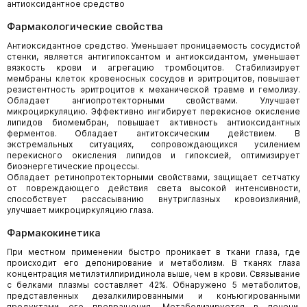
антиоксидантное средство
Фармакологические свойства
Антиоксидантное средство. Уменьшает проницаемость сосудистой
стенки, является антигипоксантом и антиоксидантом, уменьшает
вязкость крови и агрегацию тромбоцитов. Стабилизирует
мембраны клеток кровеносных сосудов и эритроцитов, повышает
резистентность эритроцитов к механической травме и гемолизу.
Обладает ангиопротекторными свойствами. Улучшает
микроциркуляцию. Эффективно ингибирует перекисное окисление
липидов биомембран, повышает активность антиоксидантных
ферментов. Обладает антитоксическим действием. В
экстремальных ситуациях, сопровождающихся усилением
перекисного окисления липидов и гипоксией, оптимизирует
биоэнергетические процессы.
Обладает ретинопротекторными свойствами, защищает сетчатку
от повреждающего действия света высокой интенсивности,
способствует рассасыванию внутриглазных кровоизлияний,
улучшает микроциркуляцию глаза.
Фармакокинетика
При местном применении быстро проникает в ткани глаза, где
происходит его депонирование и метаболизм. В тканях глаза
концентрация метилэтилпиридинола выше, чем в крови. Связывание
с белками плазмы составляет 42%. Обнаружено 5 метаболитов,
представленных дезалкилированными и конъюгированными
продуктами его превращения. Метаболизируется в печени.