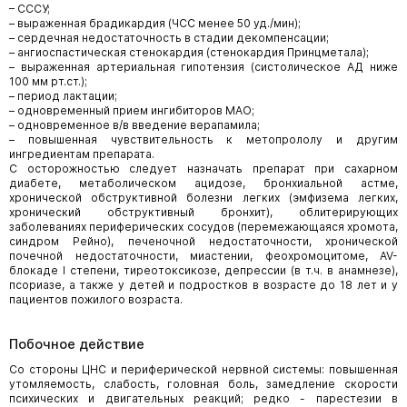
– СССУ;
– выраженная брадикардия (ЧСС менее 50 уд./мин);
– сердечная недостаточность в стадии декомпенсации;
– ангиоспастическая стенокардия (стенокардия Принцметала);
– выраженная артериальная гипотензия (систолическое АД ниже
100 мм рт.ст.);
– период лактации;
– одновременный прием ингибиторов МАО;
– одновременное в/в введение верапамила;
– повышенная чувствительность к метопрололу и другим
ингредиентам препарата.
С осторожностью следует назначать препарат при сахарном
диабете, метаболическом ацидозе, бронхиальной астме,
хронической обструктивной болезни легких (эмфизема легких,
хронический обструктивный бронхит), облитерирующих
заболеваниях периферических сосудов (перемежающаяся хромота,
синдром Рейно), печеночной недостаточности, хронической
почечной недостаточности, миастении, феохромоцитоме, AV-
блокаде I степени, тиреотоксикозе, депрессии (в т.ч. в анамнезе),
псориазе, а также у детей и подростков в возрасте до 18 лет и у
пациентов пожилого возраста.
Побочное действие
Со стороны ЦНС и периферической нервной системы: повышенная
утомляемость, слабость, головная боль, замедление скорости
психических и двигательных реакций; редко - парестезии в