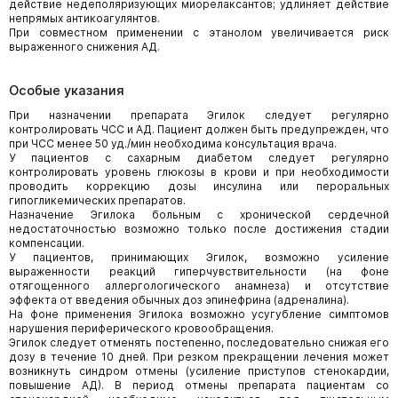
действие недеполяризующих миорелаксантов; удлиняет действие
непрямых антикоагулянтов.
При совместном применении с этанолом увеличивается риск
выраженного снижения АД.
Особые указания
При назначении препарата Эгилок следует регулярно
контролировать ЧСС и АД. Пациент должен быть предупрежден, что
при ЧСС менее 50 уд./мин необходима консультация врача.
У пациентов с сахарным диабетом следует регулярно
контролировать уровень глюкозы в крови и при необходимости
проводить коррекцию дозы инсулина или пероральных
гипогликемических препаратов.
Назначение Эгилока больным с хронической сердечной
недостаточностью возможно только после достижения стадии
компенсации.
У пациентов, принимающих Эгилок, возможно усиление
выраженности реакций гиперчувствительности (на фоне
отягощенного аллергологического анамнеза) и отсутствие
эффекта от введения обычных доз эпинефрина (адреналина).
На фоне применения Эгилока возможно усугубление симптомов
нарушения периферического кровообращения.
Эгилок следует отменять постепенно, последовательно снижая его
дозу в течение 10 дней. При резком прекращении лечения может
возникнуть синдром отмены (усиление приступов стенокардии,
повышение АД). В период отмены препарата пациентам со