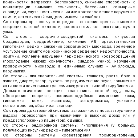
конечностях, депрессия, беспокойство, снижение способности к
концентрации внимания, сонливость, бессонница, кошмарные
сновидения, спутанность сознания или кратковременное нарушение
памяти, астенический синдром, мышечная слабость.
Со стороны органов чувств: редко - снижение зрения, снижение
секреции слезной жидкости, ксерофтальм, конъюнктивит, шум в
ушах.
Со стороны сердечно-сосудистой системы: синусовая
брадикардия, сердцебиение, снижение АД, ортостатическая
гипотензия; редко - снижение сократимости миокарда, временное
усугубление симптомов хронической сердечной недостаточности,
аритмии, усиление нарушений периферического кровообращения
(похолодание нижних конечностей, синдром Рейно), нарушения
проводимости миокарда; в единичных случаях - AV-блокада,
кардиалгия.
Со стороны пищеварительной системы: тошнота, рвота, боли в
животе, диарея, запор, сухость во рту, изменение вкуса; повышение
активности печеночных трансаминаз; редко - гипербилирубинемия.
Дерматологические реакции: крапивница, кожный зуд, сыпь,
обострение псориаза, псориазоподобные изменения кожи,
гиперемия кожи, экзантема, фотодерматоз, усиление
потоотделения, обратимая алопеция.
Со стороны дыхательной системы: заложенность носа, затруднение
выдоха (бронхоспазм при назначении в высоких дозах или у
предрасположенных пациентов), одышка.
Со стороны эндокринной системы: гипогликемия (у больных,
получающих инсулин); редко - гипергликемия.
Со стороны системы кроветворения: тромбоцитопения,