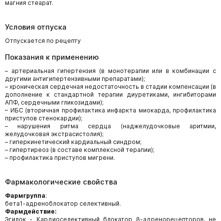
магния стеарат.
Условия отпуска
Отпускается по рецепту
Показания к применению
– артериальная гипертензия (в монотерапии или в комбинации с
другими антигипертензивными препаратами);
– хроническая сердечная недостаточность в стадии компенсации (в
дополнение к стандартной терапии диуретиками, ингибиторами
АПФ, сердечными гликозидами);
– ИБС (вторичная профилактика инфаркта миокарда, профилактика
приступов стенокардии);
– нарушения ритма сердца (наджелудочковые аритмии,
желудочковая экстрасистолия);
– гиперкинетический кардиальный синдром;
– гипертиреоз (в составе комплексной терапии);
– профилактика приступов мигрени.
Фармакологические свойства
Фармгруппа
:
бета1-адреноблокатор селективный.
Фармдействие:
Эгилок - Кардиоселективный блокатор β-адренорецепторов, не