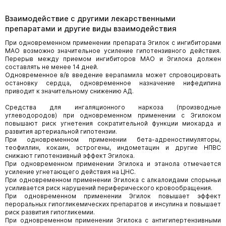
Взаимодействие с другими лекарственными
препаратами и другие виды взаимодействия
При одновременном применении препарата Эгилок с ингибиторами
МАО возможно значительное усиление гипотензивного действия.
Перерыв между приемом ингибиторов МАО и Эгилока должен
составлять не менее 14 дней.
Одновременное в/в введение верапамила может спровоцировать
остановку сердца, одновременное назначение нифедипина
приводит к значительному снижению АД.
Средства для ингаляционного наркоза (производные
углеводородов) при одновременном применении с Эгилоком
повышают риск угнетения сократительной функции миокарда и
развития артериальной гипотензии.
При одновременном применении бета-адреностимуляторы,
теофиллин, кокаин, эстрогены, индометацин и другие НПВС
снижают гипотензивный эффект Эгилока.
При одновременном применении Эгилока и этанола отмечается
усиление угнетающего действия на ЦНС.
При одновременном применении Эгилока с алкалоидами спорыньи
усиливается риск нарушений периферического кровообращения.
При одновременном применении Эгилок повышает эффект
пероральных гипогликемических препаратов и инсулина и повышает
риск развития гипогликемии.
При одновременном применении Эгилока с антигипертензивными