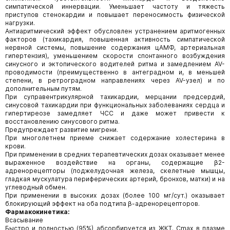
симпатической иннервации. Уменьшает частоту и тяжесть
приступов стенокардии и повышает переносимость физической
нагрузки.
Антиаритмический эффект обусловлен устранением аритмогенных
факторов (тахикардия, повышенная активность симпатической
нервной системы, повышение содержания цАМФ, артериальная
гипертензия), уменьшением скорости спонтанного возбуждения
синусного и эктопического водителей ритма и замедлением AV-
проводимости (преимущественно в антеградном и, в меньшей
степени, в ретроградном направлениях через AV-узел) и по
дополнительным путям.
При суправентрикулярной тахикардии, мерцании предсердий,
синусовой тахикардии при функциональных заболеваниях сердца и
гипертиреозе замедляет ЧСС и даже может привести к
восстановлению синусового ритма.
Предупреждает развитие мигрени.
При многолетнем приеме снижает содержание холестерина в
крови.
При применении в средних терапевтических дозах оказывает менее
выраженное воздействие на органы, содержащие β2-
адренорецепторы (поджелудочная железа, скелетные мышцы,
гладкая мускулатура периферических артерий, бронхов, матки) и на
углеводный обмен.
При применении в высоких дозах (более 100 мг/сут.) оказывает
блокирующий эффект на оба подтипа β-адренорецепторов.
Фармакокинетика:
Всасывание
Быстро и полностью (95%) абсорбируется из ЖКТ. Cmax в плазме