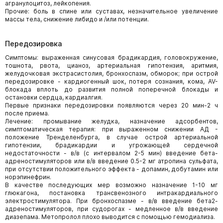
агранулоцитоз, лейкопения.
Прочие: боль в спине или суставах, незначительное увеличение
массы тела, снижение либидо и /или потенции.
Передозировка
Симптомы: выраженная синусовая брадикардия, головокружение,
тошнота, рвота, цианоз, артериальная гипотензия, аритмия,
желудочковая экстрасистолия, бронхоспазм, обморок; при острой
передозировке - кардиогенный шок, потеря сознания, кома, AV-
блокада вплоть до развития полной поперечной блокады и
остановки сердца, кардиалгия.
Первые признаки передозировки появляются через 20 мин-2 ч
после приема.
Лечение: промывание желудка, назначение адсорбентов,
симптоматическая терапия: при выраженном снижении АД -
положение Тренделенбурга, в случае острой артериальной
гипотензии, брадикардии и угрожающей сердечной
недостаточности - в/в (с интервалом 2-5 мин) введение бета-
адреностимуляторов или в/в введение 0.5-2 мг атропина сульфата,
при отсутствии положительного эффекта - допамин, добутамин или
норэпинефрин.
В качестве последующих мер возможно назначение 1-10 мг
глюкагона, постановка трансвенозного интракардиального
электростимулятора. При бронхоспазме - в/в введение бета2-
адреностимуляторов, при судорогах - медленное в/в введение
диазепама. Метопролол плохо выводится с помощью гемодиализа.