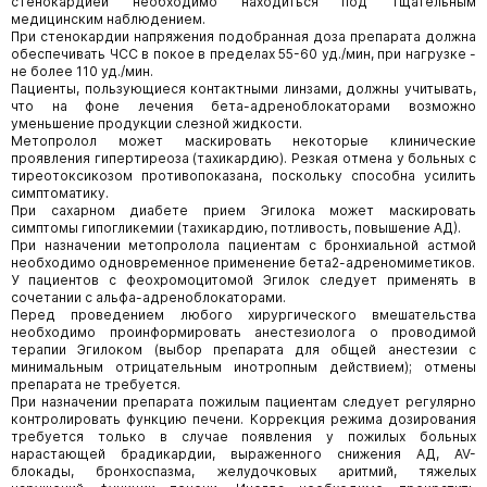
стенокардией необходимо находиться под тщательным
медицинским наблюдением.
При стенокардии напряжения подобранная доза препарата должна
обеспечивать ЧСС в покое в пределах 55-60 уд./мин, при нагрузке -
не более 110 уд./мин.
Пациенты, пользующиеся контактными линзами, должны учитывать,
что на фоне лечения бета-адреноблокаторами возможно
уменьшение продукции слезной жидкости.
Метопролол может маскировать некоторые клинические
проявления гипертиреоза (тахикардию). Резкая отмена у больных с
тиреотоксикозом противопоказана, поскольку способна усилить
симптоматику.
При сахарном диабете прием Эгилока может маскировать
симптомы гипогликемии (тахикардию, потливость, повышение АД).
При назначении метопролола пациентам с бронхиальной астмой
необходимо одновременное применение бета2-адреномиметиков.
У пациентов с феохромоцитомой Эгилок следует применять в
сочетании с альфа-адреноблокаторами.
Перед проведением любого хирургического вмешательства
необходимо проинформировать анестезиолога о проводимой
терапии Эгилоком (выбор препарата для общей анестезии с
минимальным отрицательным инотропным действием); отмены
препарата не требуется.
При назначении препарата пожилым пациентам следует регулярно
контролировать функцию печени. Коррекция режима дозирования
требуется только в случае появления у пожилых больных
нарастающей брадикардии, выраженного снижения АД, AV-
блокады, бронхоспазма, желудочковых аритмий, тяжелых