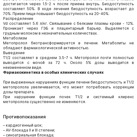
достигается через 1.5-2 ч после приема внутрь. Биодоступность
составляет 50%. В ходе лечения биодоступность возрастает до
70%. Прием пищи повышает биодоступность на 20-40%.
Распределение
Vd составляет 5.6 л/кг. Связывание с белками плазмы крови - 12%.
Проникает через ГЭБ и плацентарный барьер. Выделяется с
грудным молоком в незначительных количествах.
Метаболизм
Метопролол биотрансформируется в печени. Метаболиты не
обладают фармакологической активностью.
Выведение
T1/2 составляет в среднем 3.5-7 ч. Метопролол почти полностью
выводится с мочой за 72 ч. Около 5% дозы выводится в
неизмененном виде.
Фармакокинетика в особых клинических случаях
При выраженных нарушениях функции печени биодоступность и T1/2
метопролола увеличивается, что может потребовать коррекции
дозы препарата.
При нарушении функции почек T1/2 и системный клиренс
метопролола существенно не изменяются.
Противопоказания
– кардиогенный шок;
– AV-блокада II и III степени;
– синоатриальная блокада;