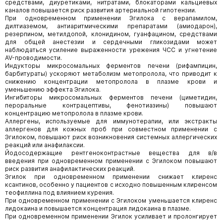
средствами, диуретиками, нитратами, блокаторами кальциевых
каналов повышается риск развития артериальной гипотензии.
При одновременном применении Эгилока с верапамилом,
дилтиаземом, антиаритмическими препаратами (амиодарон),
резерпином, метилдопой, клонидином, гуанфацином, средствами
для общей анестезии и сердечными гликозидами может
наблюдаться усиление выраженности урежения ЧСС и угнетение
AV-проводимости.
Индукторы микросомальных ферментов печени (рифампицин,
барбитураты) ускоряют метаболизм метопролола, что приводит к
снижению концентрации метопролола в плазме крови и
уменьшению эффекта Эгилока.
Ингибиторы микросомальных ферментов печени (циметидин,
пероральные контрацептивы, фенотиазины) повышают
концентрацию метопролола в плазме крови.
Аллергены, используемые для иммунотерапии, или экстракты
аллергенов для кожных проб при совместном применении с
Эгилоком, повышают риск возникновения системных аллергических
реакций или анафилаксии.
Йодосодержащие рентгеноконтрастные вещества для в/в
введения при одновременном применении с Эгилоком повышают
риск развития анафилактических реакций.
Эгилок при одновременном применении снижает клиренс
ксантинов, особенно у пациентов с исходно повышенным клиренсом
теофиллина под влиянием курения.
При одновременном применении с Эгилоком уменьшается клиренс
лидокаина и повышается концентрация лидокаина в плазме.
При одновременном применении Эгилок усиливает и пролонгирует