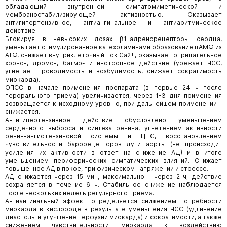
обладающий внутренней симпатомиметической и
мембраностабилизирующей активностью. Оказывает
антигипертензивное, антиангинальное и антиаритмическое
действие.
Блокируя в невысоких дозах β1-адренорецепторы сердца,
уменьшает стимулированное катехоламинами образование цАМФ из
АТФ, снижает внутриклеточный ток Ca2+, оказывает отрицательное
хроно-, дромо-, батмо- и инотропное действие (урежает ЧСС,
угнетает проводимость и возбудимость, снижает сократимость
миокарда).
ОПСС в начале применения препарата (в первые 24 ч после
перорального приема) увеличивается, через 1-3 дня применения
возвращается к исходному уровню, при дальнейшем применении -
снижается.
Антигипертензивное действие обусловлено уменьшением
сердечного выброса и синтеза ренина, угнетением активности
ренин-ангиотензиновой системы и ЦНС, восстановлением
чувствительности барорецепторов дуги аорты (не происходит
усиления их активности в ответ на снижение АД) и в итоге
уменьшением периферических симпатических влияний. Снижает
повышенное АД в покое, при физическом напряжении и стрессе.
АД снижается через 15 мин, максимально - через 2 ч; действие
сохраняется в течение 6 ч. Стабильное снижение наблюдается
после нескольких недель регулярного приема.
Антиангинальный эффект определяется снижением потребности
миокарда в кислороде в результате уменьшения ЧСС (удлинение
диастолы и улучшение перфузии миокарда) и сократимости, а также
снижением чувствительности миокарда к воздействию