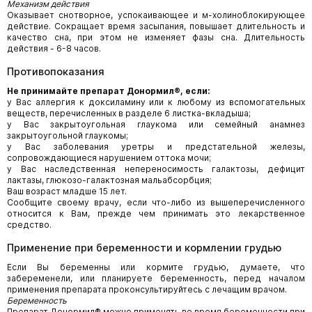
Механизм действия
Оказывает снотворное, успокаивающее и м-холиноблокирующее
действие. Сокращает время засыпания, повышает длительность и
качество сна, при этом не изменяет фазы сна. Длительность
действия - 6-8 часов.
Противопоказания
Не принимайте препарат Донормил®, если:
у Вас аллергия к доксиламину или к любому из вспомогательных
веществ, перечисленных в разделе 6 листка-вкладыша;
у Вас закрытоугольная глаукома или семейный анамнез
закрытоугольной глаукомы;
у Вас заболевания уретры и предстательной железы,
сопровождающиеся нарушением оттока мочи;
у Вас наследственная непереносимость галактозы, дефицит
лактазы, глюкозо-галактозная мальабсорбция;
Ваш возраст младше 15 лет.
Сообщите своему врачу, если что-либо из вышеперечисленного
относится к Вам, прежде чем принимать это лекарственное
средство.
Применение при беременности и кормлении грудью
Если Вы беременны или кормите грудью, думаете, что
забеременели, или планируете беременность, перед началом
применения препарата проконсультируйтесь с лечащим врачом.
Беременность
Препарат Донормил® можно применять во время беременности при