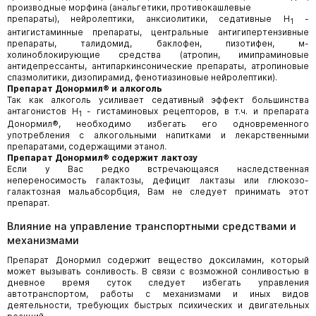
производные морфина (анальгетики, противокашлевые
препараты), нейролептики, анксиолитики, седативные H
-
1
антигистаминные препараты, центральные антигипертензивные
препараты, талидомид, баклофен, пизотифен, м-
холиноблокирующие средства (атропин, имипраминовые
антидепрессанты, антипаркинсонические препараты, атропиновые
спазмолитики, дизопирамид, фенотиазиновые нейролептики).
Препарат Донормил® и алкоголь
Так как алкоголь усиливает седативный эффект большинства
антагонистов H
- гистаминовых рецепторов, в т.ч. и препарата
1
Донормил®, необходимо избегать его одновременного
употребления с алкогольными напитками и лекарственными
препаратами, содержащими этанол.
Препарат Донормил® содержит лактозу
Если у Вас редко встречающаяся наследственная
непереносимость галактозы, дефицит лактазы или глюкозо-
галактозная мальабсорбция, Вам не следует принимать этот
препарат.
Влияние на управление транспортными средствами и
механизмами
Препарат Донормил содержит вещество доксиламин, который
может вызывать сонливость. В связи с возможной сонливостью в
дневное время суток следует избегать управления
автотранспортом, работы с механизмами и иных видов
деятельности, требующих быстрых психических и двигательных