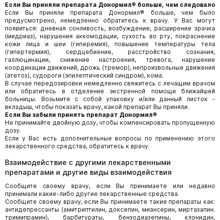
Если Вы приняли препарата Донормил® больше, чем следовало
Если Вы приняли препарата Донормил® больше, чем было
предусмотрено, немедленно обратитесь к врачу. У Вас могут
появиться: дневная сонливость, возбуждение, расширение зрачка
(мидриаз), нарушения аккомодации, сухость во рту, покраснение
кожи лица и шеи (гиперемия), повышение температуры тела
(гипертермия), сердцебиение, расстройство сознания,
галлюцинации, снижение настроения, тревога, нарушение
координации движений, дрожь (тремор), непроизвольные движения
(атетоз), судороги (эпилептический синдром), кома.
В случае передозировки немедленно свяжитесь с лечащим врачом
или обратитесь в отделение экстренной помощи ближайшей
больницы. Возьмите с собой упаковку и/или данный листок -
вкладыш, чтобы показать врачу, какой препарат Вы приняли.
Если Вы забыли принять препарат Донормил®
Не принимайте двойную дозу, чтобы компенсировать пропущенную
дозу.
Если у Вас есть дополнительные вопросы по применению этого
лекарственного средства, обратитесь к врачу.
Взаимодействие с другими лекарственными
препаратами и другие виды взаимодействия
Сообщите своему врачу, если Вы принимаете или недавно
принимали какие-либо другие лекарственные средства.
Сообщите своему врачу, если Вы принимаете такие препараты как:
антидепрессанты (амитриптилин, доксепин, миансерин, миртазапин.
тримипрамин), барбитураты, бензодиазепины, клонидин,