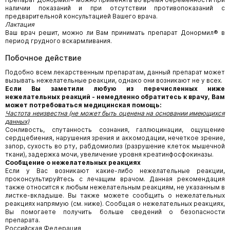
наличии показаний и при отсутствии противопоказаний с
предварительной консультацией Вашего врача.
Лактация
Ваш врач решит, можно ли Вам принимать препарат Донормил® в
период грудного вскармливания.
Побочное действие
Подобно всем лекарственным препаратам, данный препарат может
вызывать нежелательные реакции, однако они возникают не у всех.
Если Вы заметили любую из перечисленных ниже
нежелательных реакций - немедленно обратитесь к врачу, Вам
может потребоваться медицинская помощь:
Частота неизвестна (не может быть оценена на основании имеющихся
данных)
Сонливость, спутанность сознания, галлюцинации, ощущение
сердцебиения, нарушения зрения и аккомодации, нечеткое зрение,
запор, сухость во рту, рабдомиолиз (разрушение клеток мышечной
ткани), задержка мочи, увеличение уровня креатинфосфокиназы.
Сообщение о нежелательных реакциях
Если у Вас возникают какие-либо нежелательные реакции,
проконсультируйтесь с лечащим врачом. Данная рекомендация
также относится к любым нежелательным реакциям, не указанным в
листке-вкладыше. Вы также можете сообщить о нежелательных
реакциях напрямую (см. ниже). Сообщая о нежелательных реакциях,
Вы помогаете получить больше сведений о безопасности
препарата.
Российская Федерация