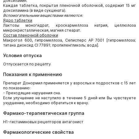
доксиламин.
Каждая таблетка, покрытая пленочной оболочкой, содержит 15 мг
доксиламина (в виде сукцината).
Вспомогательными веществами являются:
Ядро таблетки
Лактозы моногидрат, кроскармеллоза натрия, целлюлоза
микрокристаллическая, магния стеарат.
Состав пленочной оболочки
Макрогол 600, гипромеллоза, Сеписперс АР 7001 [гипромеллоза;
титана диоксид CI 77891; пропиленгликоль; вода].
Условия отпуска
Отпускается по рецепту
Показания к применению
Препарат Донормил применяется у взрослых и подростков с 15 лет
по показанию:
- Преходящие нарушения сна.
Если улучшение не наступило в течение 5 дней или Вы чувствуете
ухудшение, необходимо обратиться к врачу.
Фармако-терапевтическая группа
H1-гистаминовых рецепторов антагонист
Фармакологические свойства