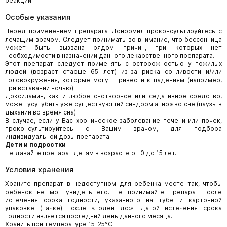
реакций.
Особые указания
Перед применением препарата Донормил проконсультируйтесь с
лечащим врачом. Следует принимать во внимание, что бессонница
может быть вызвана рядом причин, при которых нет
необходимости в назначении данного лекарственного препарата.
Этот препарат следует применять с осторожностью у пожилых
людей (возраст старше 65 лет) из-за риска сонливости и/или
головокружения, которые могут привести к падениям (например,
при вставании ночью).
Доксиламин, как и любое снотворное или седативное средство,
может усугубить уже существующий синдром апноэ во сне (паузы в
дыхании во время сна).
В случае, если у Вас хроническое заболевание печени или почек,
проконсультируйтесь с Вашим врачом, для подбора
индивидуальной дозы препарата.
Дети и подростки
Не давайте препарат детям в возрасте от 0 до 15 лет.
Условия хранения
Храните препарат в недоступном для ребенка месте так, чтобы
ребенок не мог увидеть его. Не принимайте препарат после
истечения срока годности, указанного на тубе и картонной
упаковке (пачке) после «Годен до:». Датой истечения срока
годности является последний день данного месяца.
Хранить при температуре 15-25°С.