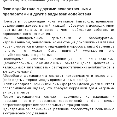
дисбактериоз, изменение цвета зубов у детей.
Взаимодействие с другими лекарственными
препаратами и другие виды взаимодействия
Препараты, содержащие ионы металлов (антациды, препараты,
содержащие железо, магний, кальций), образуют с доксициклином
неактивные хелаты, в связи с чем необходимо избегать их
одновременного назначения.
При одновременном применении с барбитуратами,
карбамазепином, фенитоином концентрация доксициклина в плазме
крови снижается в связи с индукцией микросомальных ферментов
печени, что может быть причиной уменьшения его
антибактериального действия.
Необходимо избегать комбинации с пенициллинами,
цефалоспоринами, оказывающими бактерицидное действие и
являющимися антагонистами бактериостатических антибиотиков (в
т.ч. доксициклина).
Абсорбцию доксициклина снижают колестирамин и колестипол
(соблюдать интервал между приемом не менее 3 ч).
В связи с подавлением кишечной микрофлоры доксициклин снижает
протромбиновый индекс, что требует коррекции дозы непрямых
антикоагулянтов.
Прием доксициклина снижает надежность контрацепции и
повышает частоту прорывных кровотечений на фоне приема
эстрогенсодержащих пероральных контрацептивов.
Одновременное применение ретинола способствует повышению
внутричерепного давления.