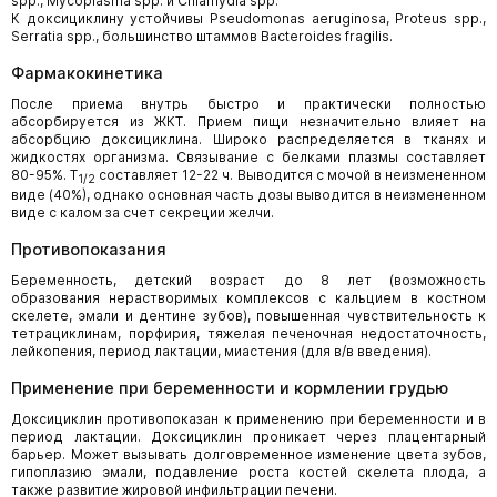
spp., Mycoplasma spp. и Chlamydia spp.
К доксициклину устойчивы Pseudomonas aeruginosa, Proteus spp.,
Serratia spp., большинство штаммов Bacteroides fragilis.
Фармакокинетика
После приема внутрь быстро и практически полностью
абсорбируется из ЖКТ. Прием пищи незначительно влияет на
абсорбцию доксициклина. Широко распределяется в тканях и
жидкостях организма. Связывание с белками плазмы составляет
80-95%. T
составляет 12-22 ч. Выводится с мочой в неизмененном
1/2
виде (40%), однако основная часть дозы выводится в неизмененном
виде с калом за счет секреции желчи.
Противопоказания
Беременность, детский возраст до 8 лет (возможность
образования нерастворимых комплексов с кальцием в костном
скелете, эмали и дентине зубов), повышенная чувствительность к
тетрациклинам, порфирия, тяжелая печеночная недостаточность,
лейкопения, период лактации, миастения (для в/в введения).
Применение при беременности и кормлении грудью
Доксициклин противопоказан к применению при беременности и в
период лактации. Доксициклин проникает через плацентарный
барьер. Может вызывать долговременное изменение цвета зубов,
гипоплазию эмали, подавление роста костей скелета плода, а
также развитие жировой инфильтрации печени.