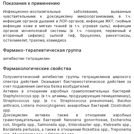
Показания к применению
Инфекционно-воспалительные заболевания, вызванные
чувствительными к доксициклину микроорганизмами, в т.ч.
инфекции органов дыхания и ЛОР-органов; инфекции ЖКТ; гнойные
инфекции кожи и мягких тканей (в т.ч. угревая сыпь); инфекции
органов мочеполовой системы (в т.ч. гонорея, первичный и
вторичный сифилис); сыпной тиф, бруцеллез, риккетсиозы,
остеомиелит, трахома, хламидиоз.
Фармако-терапевтическая группа
антибиотик-тетрациклин
Фармакологические свойства
Полусинтетический антибиотик группы тетрациклинов широкого
спектра действия. Оказывает бактериостатическое действие за
счет подавления синтеза белка возбудителей.
Активен в отношении аэробных грамположительных бактерий:
Staphylococcus spp. (в т.ч. штаммы, продуцирующие пенициллиназу),
Streptococcus spp. (в т.ч. Streptococcus pneumoniae), Bacillus
anthracis, Listeria monocytogenes; анаэробных бактерий: Clostridium
spp.
Доксициклин активен также в отношении аэробных
грамотрицательных бактерий: Neisseria gonorrhoeae, Escherichia
coli, Shigella spp., Salmonella spp., Enterobacter spp., Klebsiella spp.,
Bordetella pertussis, а также в отношении Rickettsia spp., Treponema