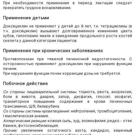
При необходимости применения в период лактации следует
прекратить грудное вскармливание.
Применение детьми
Доксициклин не применяют у детей до 8 лет, т.к. тетрациклины (в
т.ч. доксициклин) вызывают долговременное изменение цвета
зубов, гипоплазию эмали и замедление продольного роста костей
скелета у данной категории пациентов.
Применения при хронических заболеваниях
Противопоказан при тяжелой печеночной недостаточности. С
осторожностью применяют доксициклин при нарушениях функции
печени.
При нарушениях функции почек коррекции дозы не требуется.
Побочное действие
Со стороны пищеварительной системы:
тошнота, рвота, анорексия,
боли в животе, диарея, запор, дисфагия, глоссит, эзофагит,
транзиторное повышение содержания в крови печеночных
трансаминаз, ЩФ, билирубина.
Со стороны системы кроветворения:
нейтропения, тромбоцитопения,
гемолитическая анемия.
Аллергические реакции:
кожная сыпь, зуд, эозинофилия; редко - отек
Квинке, фотосенсибилизация.
Прочие:
увеличение остаточного азота, кандидоз, кишечный