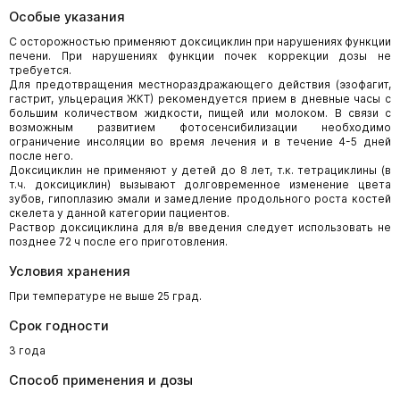
Особые указания
С осторожностью применяют доксициклин при нарушениях функции
печени. При нарушениях функции почек коррекции дозы не
требуется.
Для предотвращения местнораздражающего действия (эзофагит,
гастрит, ульцерация ЖКТ) рекомендуется прием в дневные часы с
большим количеством жидкости, пищей или молоком. В связи с
возможным развитием фотосенсибилизации необходимо
ограничение инсоляции во время лечения и в течение 4-5 дней
после него.
Доксициклин не применяют у детей до 8 лет, т.к. тетрациклины (в
т.ч. доксициклин) вызывают долговременное изменение цвета
зубов, гипоплазию эмали и замедление продольного роста костей
скелета у данной категории пациентов.
Раствор доксициклина для в/в введения следует использовать не
позднее 72 ч после его приготовления.
Условия хранения
При температуре не выше 25 град.
Срок годности
3 года
Способ применения и дозы