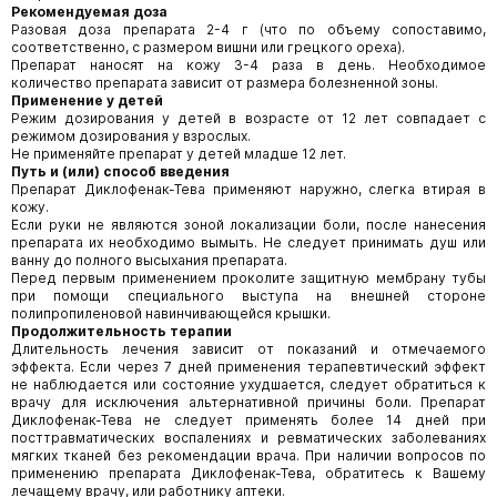
Рекомендуемая доза
Разовая доза препарата 2-4 г (что по объему сопоставимо,
соответственно, с размером вишни или грецкого ореха).
Препарат наносят на кожу 3-4 раза в день. Необходимое
количество препарата зависит от размера болезненной зоны.
Применение у детей
Режим дозирования у детей в возрасте от 12 лет совпадает с
режимом дозирования у взрослых.
Не применяйте препарат у детей младше 12 лет.
Путь и (или) способ введения
Препарат Диклофенак-Тева применяют наружно, слегка втирая в
кожу.
Если руки не являются зоной локализации боли, после нанесения
препарата их необходимо вымыть. Не следует принимать душ или
ванну до полного высыхания препарата.
Перед первым применением проколите защитную мембрану тубы
при помощи специального выступа на внешней стороне
полипропиленовой навинчивающейся крышки.
Продолжительность терапии
Длительность лечения зависит от показаний и отмечаемого
эффекта. Если через 7 дней применения терапевтический эффект
не наблюдается или состояние ухудшается, следует обратиться к
врачу для исключения альтернативной причины боли. Препарат
Диклофенак-Тева не следует применять более 14 дней при
посттравматических воспалениях и ревматических заболеваниях
мягких тканей без рекомендации врача. При наличии вопросов по
применению препарата Диклофенак-Тева, обратитесь к Вашему
лечащему врачу, или работнику аптеки.