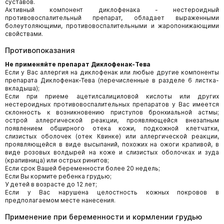
суставов.
Активный компонент диклофенака - нестероидный
противовоспалительный препарат, обладает выраженными
болеутоляющими, противовоспалительными и жаропонижающими
свойствами.
Противопоказания
Не применяйте препарат Диклофенак-Тева
Если у Вас аллергия на диклофенак или любые другие компоненты
препарата Диклофенак-Тева (перечисленные в разделе 6 листка-
вкладыша);
Если при приеме ацетилсалициловой кислоты или других
нестероидных противовоспалительных препаратов у Вас имеется
склонность к возникновению приступов бронхиальной астмы;
острой аллергической реакции, проявляющейся внезапным
появлением обширного отека кожи, подкожной клетчатки,
слизистых оболочек (отек Квинке) или аллергической реакции,
проявляющейся в виде высыпаний, похожих на ожоги крапивой, в
виде розовых волдырей на коже и слизистых оболочках и зуда
(крапивница) или острых ринитов;
Если срок Вашей беременности более 20 недель;
Если Вы кормите ребенка грудью;
У детей в возрасте до 12 лет;
Если у Вас нарушена целостность кожных покровов в
предполагаемом месте нанесения.
Применение при беременности и кормлении грудью