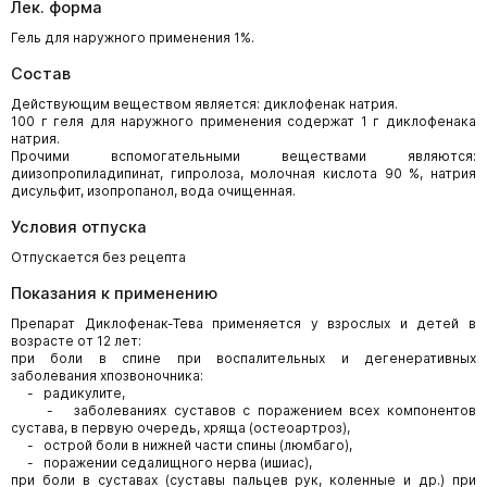
Лек. форма
Гель для наружного применения 1%.
Состав
Действующим веществом является: диклофенак натрия.
100 г геля для наружного применения содержат 1 г диклофенака
натрия.
Прочими вспомогательными веществами являются:
диизопропиладипинат, гипролоза, молочная кислота 90 %, натрия
дисульфит, изопропанол, вода очищенная.
Условия отпуска
Отпускается без рецепта
Показания к применению
Препарат Диклофенак-Тева применяется у взрослых и детей в
возрасте от 12 лет:
при боли в спине при воспалительных и дегенеративных
заболевания хпозвоночника:
- радикулите,
- заболеваниях суставов с поражением всех компонентов
сустава, в первую очередь, хряща (остеоартроз),
- острой боли в нижней части спины (люмбаго),
- поражении седалищного нерва (ишиас),
при боли в суставах (суставы пальцев рук, коленные и др.) при