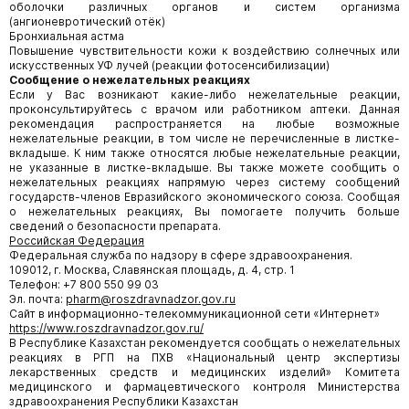
оболочки различных органов и систем организма
(ангионевротический отёк)
Бронхиальная астма
Повышение чувствительности кожи к воздействию солнечных или
искусственных УФ лучей (реакции фотосенсибилизации)
Сообщение о нежелательных реакциях
Если у Вас возникают какие-либо нежелательные реакции,
проконсультируйтесь с врачом или работником аптеки. Данная
рекомендация распространяется на любые возможные
нежелательные реакции, в том числе не перечисленные в листке-
вкладыше. К ним также относятся любые нежелательные реакции,
не указанные в листке-вкладыше. Вы также можете сообщить о
нежелательных реакциях напрямую через систему сообщений
государств-членов Евразийского экономического союза. Сообщая
о нежелательных реакциях, Вы помогаете получить больше
сведений о безопасности препарата.
Российская Федерация
Федеральная служба по надзору в сфере здравоохранения.
109012, г. Москва, Славянская площадь, д. 4, стр. 1
Телефон: +7 800 550 99 03
Эл. почта:
pharm@roszdravnadzor.gov.ru
Сайт в информационно-телекоммуникационной сети «Интернет»
https://www.roszdravnadzor.gov.ru/
В Республике Казахстан рекомендуется сообщать о нежелательных
реакциях в РГП на ПХВ «Национальный центр экспертизы
лекарственных средств и медицинских изделий» Комитета
медицинского и фармацевтического контроля Министерства
здравоохранения Республики Казахстан