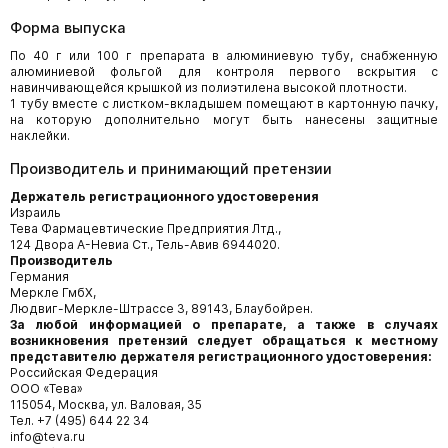
Форма выпуска
По 40 г или 100 г препарата в алюминиевую тубу, снабженную
алюминиевой фольгой для контроля первого вскрытия с
навинчивающейся крышкой из полиэтилена высокой плотности.
1 тубу вместе с листком-вкладышем помещают в картонную пачку,
на которую дополнительно могут быть нанесены защитные
наклейки.
Производитель и принимающий претензии
Держатель регистрационного удостоверения
Израиль
Тева Фармацевтические Предприятия Лтд.,
124 Двора А-Невиа Ст., Тель-Авив 6944020.
Производитель
Германия
Меркле ГмбХ,
Людвиг-Меркле-Штрассе 3, 89143, Блаубойрен.
За любой информацией о препарате, а также в случаях
возникновения претензий следует обращаться к местному
представителю держателя регистрационного удостоверения:
Российская Федерация
ООО «Тева»
115054, Москва, ул. Валовая, 35
Тел. +7 (495) 644 22 34
info@teva.ru