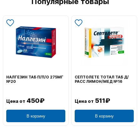
Популярные товары
ТЕ ТОТАЛ ТАБ Д/
ВОЛЬТАРЕН ЭМУЛЬГЕЛЬ
ФЕНИСТИЛ
МОН/МЕД №16
НАРУЖ 2% 100Г
0,1% 50Г
511₽
1 195₽
т
Цена от
Цена от
В корзину
В корзину