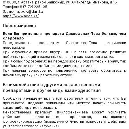
010000, г. Астана, район Байконыр, ул. Амангелды Иманова, д.13
Телефон: 8 (7172) 235 135
Эл. почта:
pdlc@dari.kz
https://www.ndda.kz/
Передозировка
Если Вы применили препарата Диклофенак-Тева больше, чем
следовало
Передозировка препаратом Диклофенак-Тева практически
невозможна.
При случайном приеме внутрь 100 г геля возможно развитие
побочных реакций в различных органах и системах организма.
При любых подозрениях на передозировку обратитесь к врачу, так
как Вам может понадобиться медицинская помощь.
При наличии вопросов по применению препарата обратитесь к
лечащему врачу или работнику аптеки.
Взаимодействие с другими лекарственными
препаратами и другие виды взаимодействия
Сообщите лечащему врачу или работнику аптеки о том, что Вы
принимаете, недавно принимали или можете начать принимать
какие-либо другие препараты.
Лекарственный препарат Диклофенак-Тева может усиливать
действие лекарственных препаратов, вызывающих
фотосенсибилизацию (повышенную чувствительность к действию
ультрафиолетового излучения).