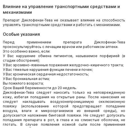
Влияние на управление транспортными средствами и
механизмами
Препарат Диклофенак-Тева не оказывает влияние на способность
управлять транспортными средствами и работать с механизмами.
Особые указания
Перед применением препарата Диклофенак-Тева
проконсультируйтесь с лечащим врачом или работником аптеки.
Это особенно важно, если:
У Вас нарушение обмена пигментов, называемое порфирией (в
стадии обострения);
У Вас эрозивно-язвенные поражения желудочно-кишечного тракта;
У Вас тяжелые нарушения функции печени и почек;
У Вас хроническая сердечная недостаточность;
У Вас бронхиальная астма;
Вы пожилого возраста;
Cрок Вашей беременности до 20 недель.
Диклофенак-Тева следует наносить только на неповрежденную
кожу, избегая попадания на открытые раны. После нанесения не
следует накладывать воздухонепроницаемую окклюзионную
повязку (использование которой предотвращает попадание
воздуха, влаги и микроорганизмов из внешней среды), но
допускается наложение бинтовой повязки. Не следует допускать
попадания препарата в рот, в глаза и на слизистые оболочки, не
глотать. В случае появления кожной сыпи после применения