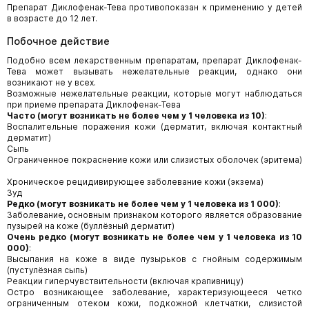
Препарат Диклофенак-Тева противопоказан к применению у детей
в возрасте до 12 лет.
Побочное действие
Подобно всем лекарственным препаратам, препарат Диклофенак-
Тева может вызывать нежелательные реакции, однако они
возникают не у всех.
Возможные нежелательные реакции, которые могут наблюдаться
при приеме препарата Диклофенак-Тева
Часто (могут возникать не более чем у 1 человека из 10)
:
Воспалительные поражения кожи (дерматит, включая контактный
дерматит)
Сыпь
Ограниченное покраснение кожи или слизистых оболочек (эритема)
Хроническое рецидивирующее заболевание кожи (экзема)
Зуд
Редко (могут возникать
не более чем у 1 человека из 1 000)
:
Заболевание, основным признаком которого является образование
пузырей на коже (буллёзный дерматит)
Очень редко (могут возникать
не более чем у 1 человека из 10
000)
:
Высыпания на коже в виде пузырьков с гнойным содержимым
(пустулёзная сыпь)
Реакции гиперчувствительности (включая крапивницу)
Остро возникающее заболевание, характеризующееся четко
ограниченным отеком кожи, подкожной клетчатки, слизистой