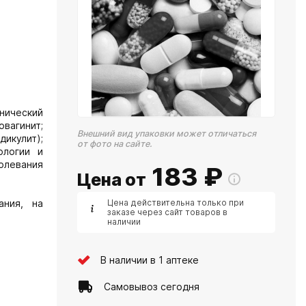
нический
вагинит;
Внешний вид упаковки может отличаться
икулит);
от фото на сайте.
ологии и
болевания
183
₽
Цена от
ания, на
Цена действительна только при
заказе через сайт товаров в
наличии
В наличии в 1 аптеке
Самовывоз сегодня