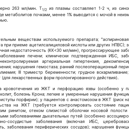
ерно 263 мл/мин. T
из плазмы составляет 1-2 ч, из сино
1/2
иде метаболитов почками, менее 1% выводится с мочой в неи
чью.
тельным веществам используемого препарата; "аспириновая
та при приеме ацетилсалициловой кислоты или других НПВС); 
чная недостаточность (КК<30 мл/мин), прогрессирующее заб
заболевание печени; клинически подтвержденная ИБС, заб
неконтролируемая артериальная гипертензия, декомпенси
ения; нарушения гемостаза; ранний послеоперационный пери
иемия; III триместр беременности; грудное вскармливание;
ет (для лекарственных форм пролонгированного действия).
на кровотечения из ЖКТ и перфорацию язвы (особенно у п
й колит, болезнь Крона; легкие и умеренные нарушения функци
иступы порфирии); у пациентов с анастомозом в ЖКТ (риск н
ьства на ЖКТ (требуется контролировать состояние пацие
им ринитом, отеком слизистой оболочки носовой полости (
ными заболеваниями дыхательных путей (особенно ассоцииро
чно-сосудистые заболевания (включая ИБС, церебровас
ь, заболевания периферических сосудов); нарушения функци