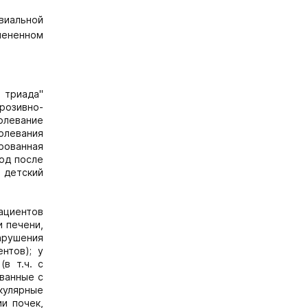
виальной
змененном
 триада"
эрозивно-
олевание
олевания
рованная
од после
 детский
ациентов
и печени,
арушения
нтов); у
в т.ч. с
ванные с
кулярные
и почек,