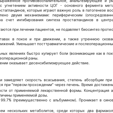
выраженное противовоспалительное, анальгезирующее и у
с угнетением активности ЦОГ - основного фермента мет
тагландинов, которые играют важную роль в патогенезе вос
лено двумя механизмами: периферическим (опосредованн
за счет ингибирования синтеза простагландинов в центр
игаются при лечении пациентов, не подавляет биосинтез проте
ставах в покое и при движении, а также утреннюю скова
вижений. Уменьшает посттравматические и послеоперационные
ных явлениях быстро купирует боли (возникающие как в поко
леоперационной раны.
нении оказывает десенсибилизирующее действие.
и замедляет скорость всасывания, степень абсорбции при
ся при "первом прохождении" через печень. Время достижен
ости от применяемой лекарственной формы. Концентрация а
еличины применяемой дозы.
 99.7% (преимущественно с альбумином). Проникает в сино
ием нескольких метаболитов, среди которых два фармакол