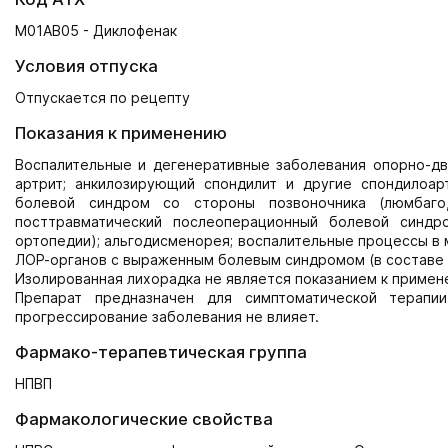
M01AB05 - Диклофенак
Условия отпуска
Отпускается по рецепту
Показания к применению
Воспалительные и дегенеративные заболевания опорно-дви
артрит; анкилозирующий спондилит и другие спондилоартр
болевой синдром со стороны позвоночника (люмбаго, и
посттравматический послеоперационный болевой синдр
ортопедии); альгодисменорея; воспалительные процессы в м
ЛОР-органов с выраженным болевым синдромом (в составе ко
Изолированная лихорадка не является показанием к примен
Препарат предназначен для симптоматической терапи
прогрессирование заболевания не влияет.
Фармако-терапевтическая группа
НПВП
Фармакологические свойства