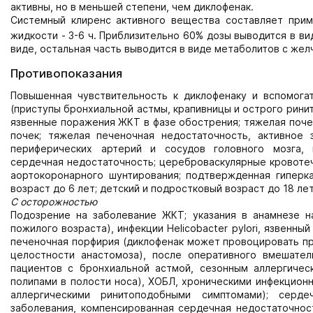
активны, но в меньшей степени, чем диклофенак.
Системный клиренс активного вещества составляет прим
жидкости - 3-6 ч. Приблизительно 60% дозы выводится в в
виде, остальная часть выводится в виде метаболитов с жел
Противопоказания
Повышенная чувствительность к диклофенаку и вспомога
(приступы бронхиальной астмы, крапивницы и острого рини
язвенные поражения ЖКТ в фазе обострения; тяжелая поче
почек; тяжелая печеночная недостаточность, активное 
периферических артерий и сосудов головного мозга, 
сердечная недостаточность; цереброваскулярные кровотеч
аортокоронарного шунтирования; подтвержденная гиперкал
возраст до 6 лет; детский и подростковый возраст до 18 л
С осторожностью
Подозрение на заболевание ЖКТ; указания в анамнезе 
пожилого возраста), инфекции Helicobacter pylori, язвенны
печеночная порфирия (диклофенак может провоцировать пр
целостности анастомоза), после оперативного вмешател
пациентов с бронхиальной астмой, сезонным аллергическ
полипами в полости носа), ХОБЛ, хроническими инфекцион
аллергическими ринитоподобными симптомами); серде
заболевания, компенсированная сердечная недостаточност