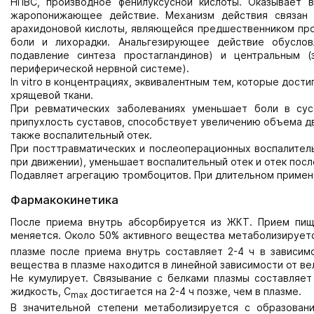
НПВС, производное фенилуксусной кислоты. Оказывает 
жаропонижающее действие. Механизм действия связан 
арахидоновой кислоты, являющейся предшественником прос
боли и лихорадки. Анальгезирующее действие обуслов
подавление синтеза простагландинов) и центральным (
периферической нервной системе).
In vitro в концентрациях, эквивалентным тем, которые дост
хрящевой ткани.
При ревматических заболеваниях уменьшает боли в су
припухлость суставов, способствует увеличению объема д
также воспалительный отек.
При посттравматических и послеоперационных воспалитель
при движении), уменьшает воспалительный отек и отек пос
Подавляет агрегацию тромбоцитов. При длительном приме
Фармакокинетика
После приема внутрь абсорбируется из ЖКТ. Прием пищ
меняется. Около 50% активного вещества метаболизирует
плазме после приема внутрь составляет 2-4 ч в зависим
вещества в плазме находится в линейной зависимости от в
Не кумулирует. Связывание с белками плазмы составляет
жидкость, C
достигается на 2-4 ч позже, чем в плазме.
max
В значительной степени метаболизируется с образован