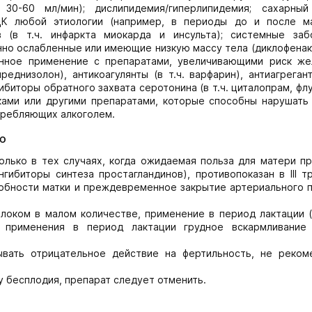
30-60 мл/мин); дислипидемия/гиперлипидемия; сахарный
ОЦК любой этиологии (например, в периоды до и после м
в (в т.ч. инфаркта миокарда и инсульта); системные заб
нно ослабленные или имеющие низкую массу тела (диклофена
енное применение с препаратами, увеличивающими риск же
еднизолон), антикоагулянты (в т.ч. варфарин), антиагрегант
ибиторы обратного захвата серотонина (в т.ч. циталопрам, фл
ками или другими препаратами, которые способны нарушать
отребляющих алкоголем.
ю
олько в тех случаях, когда ожидаемая польза для матери п
гибиторы синтеза простагландинов), противопоказан в III 
обности матки и преждевременное закрытие артериального п
локом в малом количестве, применение в период лактации (
и применения в период лактации грудное вскармливание
ывать отрицательное действие на фертильность, не реком
 бесплодия, препарат следует отменить.