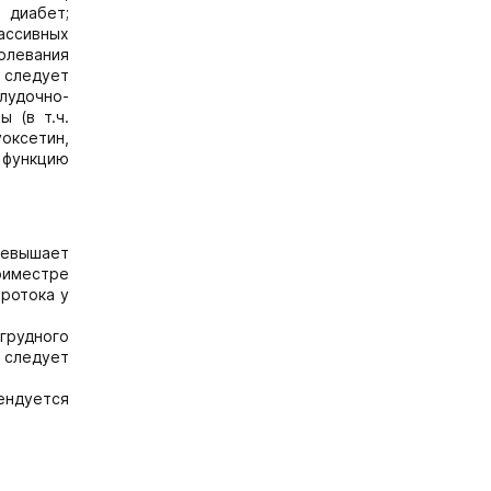
 диабет;
ассивных
олевания
к следует
лудочно-
ы (в т.ч.
уоксетин,
 функцию
ревышает
триместре
ротока у
грудного
 следует
ендуется