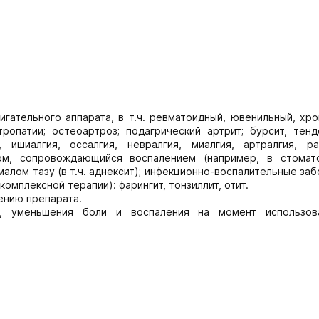
гательного аппарата, в т.ч. ревматоидный, ювенильный, хро
опатии; остеоартроз; подагрический артрит; бурсит, тендо
шиалгия, оссалгия, невралгия, миалгия, артралгия, рад
ом, сопровождающийся воспалением (например, в стомат
алом тазу (в т.ч. аднексит); инфекционно-воспалительные за
мплексной терапии): фарингит, тонзиллит, отит.
ению препарата.
и, уменьшения боли и воспаления на момент использов