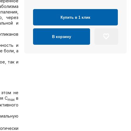
меренное
аболизма
паления,
о, через
Купить в 1 клик
альной и
огликанов
В корзину
нность и
 боли, а
е, так и
 этом не
ия С
в
max
ктивного
виальную
огически