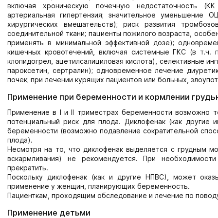
включая хроническую почечную недостаточность (КК 
артериальная гипертензия; значительное уменьшение 
хирургических вмешательств); риск развития тромбозо
соединительной ткани; пациенты пожилого возраста, особе
применять в минимальной эффективной дозе); одноврем
кишечных кровотечений, включая системные ГКС (в т.ч. пр
клопидогрел, ацетилсалициловая кислота), селективные инг
пароксетин, сертралин); одновременное лечение диурети
почек; при лечении курящих пациентов или больных, злоуп
Применение при беременности и кормлении грудь
Применение в I и II триместрах беременности возможно т
потенциальный риск для плода. Диклофенак (как другие ин
беременности (возможно подавление сократительной спос
плода).
Несмотря на то, что диклофенак выделяется с грудным мо
вскармливания) не рекомендуется. При необходимост
прекратить.
Поскольку диклофенак (как и другие НПВС), может оказ
применение у женщин, планирующих беременность.
Пациенткам, проходящим обследование и лечение по поводу
Применение детьми