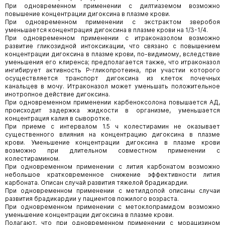
При одновременном применении с дилтиаземом возможно
повышение концентрации дигоксина в плазме крови.
При одновременном применении с экстрактом зверобоя
уменьшается концентрация дигоксина в плазме крови на 1/3-1/4.
При одновременном применении с итраконазолом возможно
развитие гликозидной интоксикации, что связано с повышением
концентрации дигоксина в плазме крови, по-видимому, вследствие
уменьшения его клиренса; предполагается также, что итраконазол
ингибирует активность P-гликопротеина, при участии которого
осуществляется транспорт дигоксина из клеток почечных
канальцев в мочу. Итраконазол может уменьшать положительное
инотропное действие дигоксина.
При одновременном применении карбеноксолона повышается АД,
происходит задержка жидкости в организме, уменьшается
концентрация калия в сыворотке.
При приеме с интервалом 1.5 ч колестирамин не оказывает
существенного влияния на концентрацию дигоксина в плазме
крови. Уменьшение концентрации дигоксина в плазме крови
возможно при длительном совместном применении с
колестирамином.
При одновременном применении с лития карбонатом возможно
небольшое кратковременное снижение эффективности лития
карбоната. Описан случай развития тяжелой брадикардии.
При одновременном применении с метилдопой описаны случаи
развития брадикардии у пациентов пожилого возраста.
При одновременном применении с метоклопрамидом возможно
уменьшение концентрации дигоксина в плазме крови.
Полагают, что при одновременном применении с морацизином