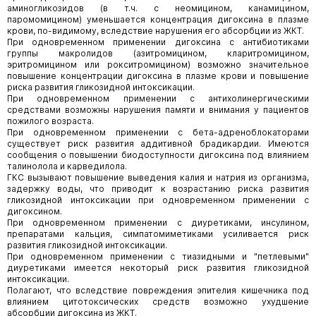
аминогликозидов (в т.ч. с неомицином, канамицином,
паромомицином) уменьшается концентрация дигоксина в плазме
крови, по-видимому, вследствие нарушения его абсорбции из ЖКТ.
При одновременном применении дигоксина с антибиотиками
группы макролидов (азитромицином, кларитромицином,
эритромицином или рокситромицином) возможно значительное
повышение концентрации дигоксина в плазме крови и повышение
риска развития гликозидной интоксикации.
При одновременном применении с антихолинергическими
средствами возможны нарушения памяти и внимания у пациентов
пожилого возраста.
При одновременном применении с бета-адреноблокаторами
существует риск развития аддитивной брадикардии. Имеются
сообщения о повышении биодоступности дигоксина под влиянием
талинолола и карведилола.
ГКС вызывают повышение выведения калия и натрия из организма,
задержку воды, что приводит к возрастанию риска развития
гликозидной интоксикации при одновременном применении с
дигоксином.
При одновременном применении с диуретиками, инсулином,
препаратами кальция, симпатомиметиками усиливается риск
развития гликозидной интоксикации.
При одновременном применении с тиазидными и "петлевыми"
диуретиками имеется некоторый риск развития гликозидной
интоксикации.
Полагают, что вследствие повреждения эпителия кишечника под
влиянием цитотоксических средств возможно ухудшение
абсорбции дигоксина из ЖКТ.