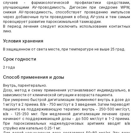
случаев - фармакологической профилактики средствами,
улучшающими AV-проводимость. Дигоксин при синдроме WPW,
снижая AV-проводимость, способствует проведению импульсов
через добавочные пути проведения в обход AV-узла и тем самым
провоцирует развитие пароксизмальной тахикардии.
В период лечения следует исключить использование контактных
линз.
Условия хранения
В защищенном от света месте, при температуре не выше 25 град.
Срок годности
2 года
Способ применения и дозы
Внутрь, парентерально.
Дозу, метод и схему применения устанавливают индивидуально, в
зависимости от клинической ситуации и возраста пациента.
При умеренно быстрой дигитализации применяют внутрь в дозе до
1 мг/сут в 2 приема. В/в - 750 мкг/сут в 3 введения. Затем переводят
пациента на поддерживающую терапию: внутрь - 250-500 мкг/сут,
в/в - 125-250 мкг. При медленной дигитализации лечение сразу
начинают с поддерживающей дозы - до 500 мкг/сут в 1-2 приема.
При пароксизмальных наджелудочковых аритмиях вводят в/в
струйно или капельно 0.25-1 мг.
Для детей насыщающая доза составляет 50-80 мкг/кг. Эту дозу