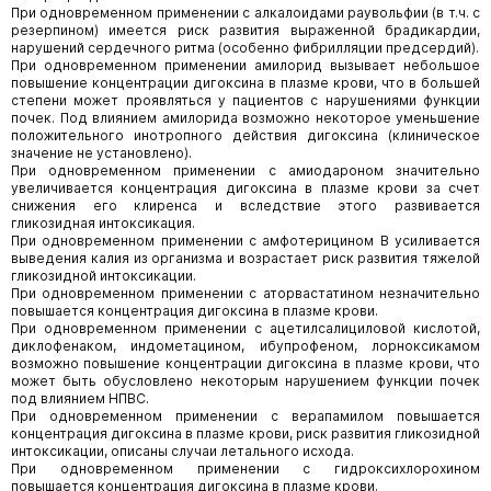
При одновременном применении с алкалоидами раувольфии (в т.ч. с
резерпином) имеется риск развития выраженной брадикардии,
нарушений сердечного ритма (особенно фибрилляции предсердий).
При одновременном применении амилорид вызывает небольшое
повышение концентрации дигоксина в плазме крови, что в большей
степени может проявляться у пациентов с нарушениями функции
почек. Под влиянием амилорида возможно некоторое уменьшение
положительного инотропного действия дигоксина (клиническое
значение не установлено).
При одновременном применении с амиодароном значительно
увеличивается концентрация дигоксина в плазме крови за счет
снижения его клиренса и вследствие этого развивается
гликозидная интоксикация.
При одновременном применении с амфотерицином B усиливается
выведения калия из организма и возрастает риск развития тяжелой
гликозидной интоксикации.
При одновременном применении с аторвастатином незначительно
повышается концентрация дигоксина в плазме крови.
При одновременном применении с ацетилсалициловой кислотой,
диклофенаком, индометацином, ибупрофеном, лорноксикамом
возможно повышение концентрации дигоксина в плазме крови, что
может быть обусловлено некоторым нарушением функции почек
под влиянием НПВС.
При одновременном применении с верапамилом повышается
концентрация дигоксина в плазме крови, риск развития гликозидной
интоксикации, описаны случаи летального исхода.
При одновременном применении с гидроксихлорохином
повышается концентрация дигоксина в плазме крови.