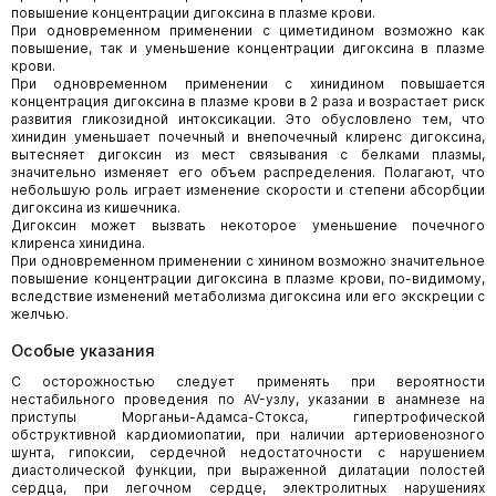
повышение концентрации дигоксина в плазме крови.
При одновременном применении с циметидином возможно как
повышение, так и уменьшение концентрации дигоксина в плазме
крови.
При одновременном применении с хинидином повышается
концентрация дигоксина в плазме крови в 2 раза и возрастает риск
развития гликозидной интоксикации. Это обусловлено тем, что
хинидин уменьшает почечный и внепочечный клиренс дигоксина,
вытесняет дигоксин из мест связывания с белками плазмы,
значительно изменяет его объем распределения. Полагают, что
небольшую роль играет изменение скорости и степени абсорбции
дигоксина из кишечника.
Дигоксин может вызвать некоторое уменьшение почечного
клиренса хинидина.
При одновременном применении с хинином возможно значительное
повышение концентрации дигоксина в плазме крови, по-видимому,
вследствие изменений метаболизма дигоксина или его экскреции с
желчью.
Особые указания
C осторожностью следует применять при вероятности
нестабильного проведения по AV-узлу, указании в анамнезе на
приступы Морганьи-Адамса-Стокса, гипертрофической
обструктивной кардиомиопатии, при наличии артериовенозного
шунта, гипоксии, сердечной недостаточности с нарушением
диастолической функции, при выраженной дилатации полостей
сердца, при легочном сердце, электролитных нарушениях