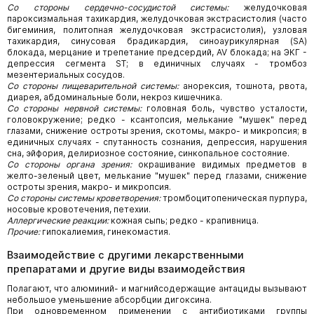
Со стороны сердечно-сосудистой системы:
желудочковая
пароксизмальная тахикардия, желудочковая экстрасистолия (часто
бигеминия, политопная желудочковая экстрасистолия), узловая
тахикардия, синусовая брадикардия, синоаурикулярная (SA)
блокада, мерцание и трепетание предсердий, AV блокада; на ЭКГ -
депрессия сегмента ST; в единичных случаях - тромбоз
мезентериальных сосудов.
Со стороны пищеварительной системы:
анорексия, тошнота, рвота,
диарея, абдоминальные боли, некроз кишечника.
Со стороны нервной системы:
головная боль, чувство усталости,
головокружение; редко - ксантопсия, мелькание "мушек" перед
глазами, снижение остроты зрения, скотомы, макро- и микропсия; в
единичных случаях - спутанность сознания, депрессия, нарушения
сна, эйфория, делириозное состояние, синкопальное состояние.
Со стороны органа зрения:
окрашивание видимых предметов в
желто-зеленый цвет, мелькание "мушек" перед глазами, снижение
остроты зрения, макро- и микропсия.
Со стороны системы кроветворения:
тромбоцитопеническая пурпура,
носовые кровотечения, петехии.
Аллергические реакции:
кожная сыпь; редко - крапивница.
Прочие:
гипокалиемия, гинекомастия.
Взаимодействие с другими лекарственными
препаратами и другие виды взаимодействия
Полагают, что алюминий- и магнийсодержащие антациды вызывают
небольшое уменьшение абсорбции дигоксина.
При одновременном применении с антибиотиками группы