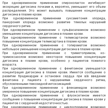
При одновременном применении спиронолактон ингибирует
экскрецию дигоксина почками и, вероятно, уменьшает его объем
распределения. Это может вызывать повышение концентрации
дигоксина в плазме крови.
При одновременном применении суксаметония хлорида,
панкурония хлорида возможно развитие тяжелых нарушений
сердечного ритма.
При одновременном применении с сульфасалазином возможно
уменьшение концентрации дигоксина в плазме крови.
При одновременном применении с телмисартаном возможно
повышение концентрации телмисартана в плазме крови.
При одновременном применении с топираматом возможно
небольшое уменьшение концентрации дигоксина в плазме крови.
При одновременном применении с триметопримом, ко-
тримоксазолом возможно некоторое повышение концентрации
дигоксина в плазме крови, особенно у пациентов пожилого
возраста.
При одновременном применении с фенитоином уменьшается
концентрация дигоксина в плазме крови. Имеется сообщение о
развитии брадикардии и остановке сердца при в/в введении
фенитоина у пациента с нарушениями сердечного ритма,
обусловленными гликозидной интоксикацией.
При одновременном применении с флекаинидом возможно
умеренное повышение концентрации дигоксина в плазме крови.
При одновременном применении с флуоксетином имеется
сообщение о повышении концентрации дигоксина в плазме крови у
пациентов с сердечной недостаточностью.
При одновременном применении с циклоспорином возможно