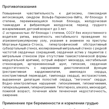
Противопоказания
Повышенная чувствительность к дигоксину, гликозидная
интоксикация, синдром Вольфа-Паркинсона-Уайта, AV-блокада II
степени, перемежающаяся полная блокада, желудочковая
тахикардия и фибрилляция желудочков; период грудного
вскармливания; детский возраст до 3 лет.
С осторожностью:
AV-блокада I степени, СССУ без искусственного
водителя ритма, вероятность нестабильного проведения по
атриовентрикулярному узлу, указания в анамнезе на приступы
Морганьи-Адамса-Стокса, гипертрофический обструктивный
субаортальный стеноз, изолированный митральный стеноз с редкой
частотой сердечных сокращений, сердечная астма у пациентов с
митральным стенозом (при отсутствии тахисистолической формы
мерцательной аритмии), острый инфаркт миокарда, нестабильная
стенокардия, артериовенозный шунт, гипоксия, сердечная
недостаточность с нарушением диастолической функции
(рестриктивная кардиомиопатия, амилоидоз сердца,
констриктивный перикардит, тампонада сердца), экстрасистолия,
выраженная дилатация полостей сердца, "легочное" сердце.
Водно-электролитные нарушения: гипокалиемия, гипомагниемия,
гиперкальциемия, гипернатриемия. Гипотиреоз, алкалоз, миокардит,
пожилой возраст, почечная и/или печеночная недостаточность,
ожирение.
Применение при беременности и кормлении грудью