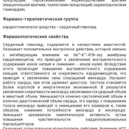
предсердий. Пароксизмальные наджелудочковые аритмии
(мерцательная аритмия, трепетание предсердий, наджелудочковая
тахикардия).
Фармако-терапевтическая группа
кардиотоническое средство - сердечный гликозид
Фармакологические свойства
Сердечный гликозид, содержится в наперстянке шерстистой.
Оказывает положительное инотропное действие, которое связано
+
+
с ингибирующим влиянием на Na
-K
-АТФ-азу мембраны
кардиомиоцитов, что приводит к увеличению внутриклеточного
содержания ионов натрия и снижению - ионов калия. Вследствие
этого происходит повышение внутриклеточного содержания
кальция, ответственного за сократимость кардиомиоцитов, что
приводит к увеличению силы сокращений миокарда. Улучшает
работу сердца, при этом удлиняет диастолу. Систола становится
более короткой и энергетически экономичной. В результате
увеличения сократимости миокарда увеличиваются ударный объем
и минутный объем. Уменьшаются конечно-систолический объем и
конечно-диастолический объем сердца, что наряду с повышением
тонуса миокарда приводит к уменьшению его размеров и, таким
образом, снижению потребности миокарда в кислороде.
Уменьшает чрезмерную симпатическую активность путем
повышения чувствительности кардиопульмональных
барорецепторов.
Оказывает отрицательное хронотропное действие. Урежение ЧСС