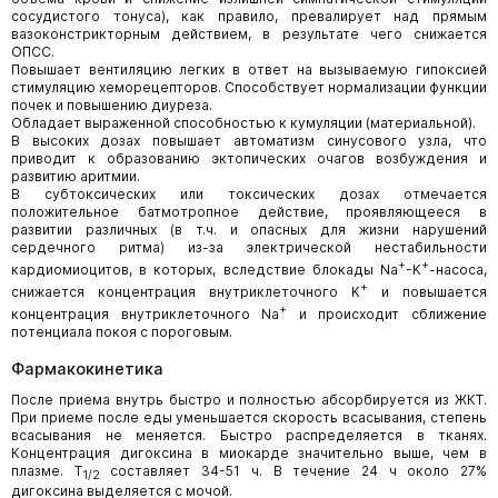
сосудистого тонуса), как правило, превалирует над прямым
вазоконстрикторным действием, в результате чего снижается
ОПСС.
Повышает вентиляцию легких в ответ на вызываемую гипоксией
стимуляцию хеморецепторов. Способствует нормализации функции
почек и повышению диуреза.
Обладает выраженной способностью к кумуляции (материальной).
В высоких дозах повышает автоматизм синусового узла, что
приводит к образованию эктопических очагов возбуждения и
развитию аритмии.
В субтоксических или токсических дозах отмечается
положительное батмотропное действие, проявляющееся в
развитии различных (в т.ч. и опасных для жизни нарушений
сердечного ритма) из-за электрической нестабильности
+
+
кардиомиоцитов, в которых, вследствие блокады Na
-K
-насоса,
+
снижается концентрация внутриклеточного K
и повышается
+
концентрация внутриклеточного Na
и происходит сближение
потенциала покоя с пороговым.
Фармакокинетика
После приема внутрь быстро и полностью абсорбируется из ЖКТ.
При приеме после еды уменьшается скорость всасывания, степень
всасывания не меняется. Быстро распределяется в тканях.
Концентрация дигоксина в миокарде значительно выше, чем в
плазме. T
составляет 34-51 ч. В течение 24 ч около 27%
1/2
дигоксина выделяется с мочой.