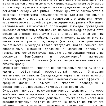
в значительной степени связано с кардио-кардиальным рефлексом
и происходит в результате прямого и опосредованного действия на
регуляцию сердечного ритма. Прямое действие заключается в
снижении автоматизма синусового узла. Большое значение в
формировании отрицательного хронотропного действия имеет
изменение рефлекторной регуляции сердечного ритма: у больных с
мерцательной тахиаритмией происходит блокада проведения
наиболее слабых импульсов; повышение тонуса n.vagus в результате
рефлекса с рецепторов дуги аорты и каротидного синуса при
повышении минутного объема крови; снижение давления в устье
полых вен и правом предсердии (как следствие увеличения
сократимости миокарда левого желудочка, более полного его
опорожнения, снижения давления в легочной артерии и
гемодинамической разгрузки правых отделов сердца), устранение
рефлекса Бейнбриджа и рефлекторной активации
симпатоадреналовой системы (в ответ на увеличение минутного
объема крови).
Уменьшает скорость проведения возбуждения через AV-узел и
удлиняет эффективный рефрактерный период, благодаря
увеличению активности блуждающего нерва или путем прямого
действия на AV-узел, или за счет симпатолитического эффекта. В
средних дозах не влияет на скорость проведения и
рефрактерность проводящей системы Гиса-Пуркинье.
Оказывает прямое вазоконстрикторное действие, которое
наиболее четко проявляется в случае, если не реализуется
положительное инотропное действие. В то же время косвенный
вазодилатирующий эффект (в ответ на повышение минутного
объема крови и снижение излишней симпатической стимуляции