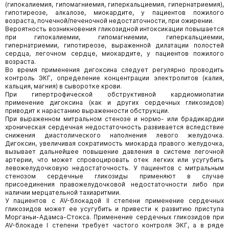
(гипокалиемия, гипомагниемия, гиперкальциемия, гипернатриемия),
гипотиреозе, алкалозе, миокардите, у пациентов пожилого
возраста, почечной/печеночной недостаточности, при ожирении.
Вероятность возникновения гликозидной интоксикации повышается
при гипокалиемии, гипомагниемии, гиперкальциемии,
гипернатриемии, гипотиреозе, выраженной дилатации полостей
сердца, легочном сердце, миокардите, у пациентов пожилого
возраста.
Во время применения дигоксина следует регулярно проводить
контроль ЭКГ, определение концентрации электролитов (калия,
кальция, магния) в сыворотке крови.
При гипертрофической обструктивной кардиомиопатии
применение дигоксина (как и других сердечных гликозидов)
приводит к нарастанию выраженности обструкции.
При выраженном митральном стенозе и нормо- или брадикардии
хроническая сердечная недостаточность развивается вследствие
снижения диастолического наполнения левого желудочка.
Дигоксин, увеличивая сократимость миокарда правого желудочка,
вызывает дальнейшее повышение давления в системе легочной
артерии, что может спровоцировать отек легких или усугубить
левожелудочковую недостаточность. У пациентов с митральным
стенозом сердечные гликозиды применяют в случае
присоединения правожелудочковой недостаточности либо при
наличии мерцательной тахиаритмии.
У пациентов с AV-блокадой II степени применение сердечных
гликозидов может ее усугубить и привести к развитию приступа
Морганьи-Адамса-Стокса. Применение сердечных гликозидов при
AV-блокаде I степени требует частого контроля ЭКГ, а в ряде