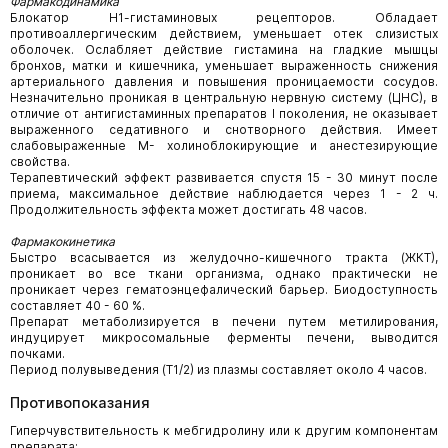
Фармакодинамика
Блокатор Н1-гистаминовых рецепторов. Обладает
противоаллергическим действием, уменьшает отек слизистых
оболочек. Ослабляет действие гистамина на гладкие мышцы
бронхов, матки и кишечника, уменьшает выраженность снижения
артериального давления и повышения проницаемости сосудов.
Незначительно проникая в центральную нервную систему (ЦНС), в
отличие от антигистаминных препаратов I поколения, не оказывает
выраженного седативного и снотворного действия. Имеет
слабовыраженные М- холиноблокирующие и анестезирующие
свойства.
Терапевтический эффект развивается спустя 15 - 30 минут после
приема, максимальное действие наблюдается через 1 - 2 ч.
Продолжительность эффекта может достигать 48 часов.
Фармакокинетика
Быстро всасывается из желудочно-кишечного тракта (ЖКТ),
проникает во все ткани орга­низма, однако практически не
проникает через гематоэнцефалический барьер. Биодоступ­ность
составляет 40 - 60 %.
Препарат метаболизируется в печени путем метилирования,
индуцирует микросомальные ферменты печени, выводится
почками.
Период полувыведения (Т1/2) из плазмы составляет около 4 часов.
Противопоказания
Гиперчувствительность к мебгидролину или к другим компонентам
препарата;