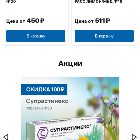
№20
РАСС ЛИМОН/МЕД №16
450₽
511₽
Цена от
Цена от
В корзину
В корзину
Акции