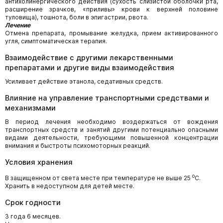
антихолинергического действия (сухость слизистой оболочки рта,
расширение зрачков, «приливы» крови к верхней половине
туловища), тошнота, боли в эпигастрии, рвота.
Лечение
Отмена препарата, промывание желудка, прием активированного
угля, симптоматическая терапия.
Взаимодействие с другими лекарственными
препаратами и другие виды взаимодействия
Усиливает действие этанола, седативных средств.
Влияние на управление транспортными средствами и
механизмами
В период лечения необходимо воздержаться от вождения
транспортных средств и занятий другими потенциально опасными
видами деятельности, требующими повышенной кон­центрации
внимания и быстроты психомоторных реакций.
Условия хранения
о
В защищенном от света месте при температуре не выше 25
С.
Хранить в недоступном для детей месте.
Срок годности
З года 6 месяцев.