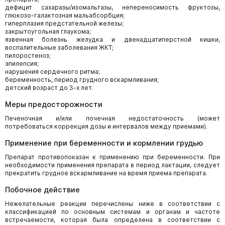
дефицит сахаразы/изомальтазы, непереносимость фруктозы,
глюкозо-галактозная мальабсорбция;
гиперплазия предстательной железы;
закрытоугольная глаукома;
язвенная болезнь желудка и двенадцатиперстной кишки,
воспалительные заболевания ЖКТ;
пилоростеноз;
эпилепсия;
нарушения сердечного ритма;
беременность, период грудного вскармливания;
детский возраст до 3-х лет.
Меры предосторожности
Печеночная и/или почечная недостаточность (может
потребоваться коррекция дозы и интервалов между приемами).
Применение при беременности и кормлении грудью
Препарат противопоказан к применению при беременности. При
необходимости приме­нения препарата в период лактации, следует
прекратить грудное вскармливание на время приема препарата.
Побочное действие
Нежелательные реакции перечислены ниже в соответствии с
классификацией по основ­ным системам и органам и частоте
встречаемости, которая была определена в соответ­ствии с