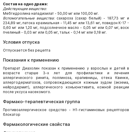
Состав на одно драже:
Действующее вещество:
Мебгидролина нападизилат - 50,00 мг или 100,00 мг.
Вспомогательные вещества:
сахароза (сахар белый) - 187,73 мг и
234,89 мг, патока крах­мальная - 11,45 мг или 13,61 мг, повидон К-17 -
0,60 мг или 1,20 мг, подсолнечное масло - 0,05 мг или 0,07 мг, воск
пчелиный - 0,03 мг или 0,05 мг, тальк - 0,14 мг или 0,18 мг.
Условия отпуска
Отпускается без рецепта
Показания к применению
Препарат Диазолин показан к применению у взрослых и детей в
возрасте старше 3-х лет для профилактики и лечения
аллергического ринита, поллиноза, крапивницы, отека Квин­ке,
аллергодерматозов, сопровождающихся кожным зудом (экзема,
нейродермит), аллерги­ческого конъюнктивита, кожной реакции
после уксуса насекомого.
Фармако-терапевтическая группа
Противоаллергическое средство - Н1-гистаминовых рецепторов
блокатор
Фармакологические свойства