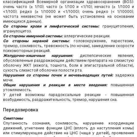
классификацией Всемирной организации здравоохранения (ВОЗ):
очень часто (≥ 1/10); часто (≥ 1/100 и <1/10); нечасто (≥ 1/1000 и
<1/100); редко (≥ 1/10000 и <1/1000); очень редко (< 1/10000);
частота неизвестна (не может быть установлена на основании
имеющихся данных).
Со стороны крови и лимфатической системы:
грануцитопения,
агранулоцитоз.
Со стороны иммунной системы:
аллергические реакции.
Со стороны нервной системы:
головокружение, парестезии,
тремор, сонливость, тре­вожность (по ночам), замедление скорости
психомоторных реакций.
Желудочно-кишечные нарушения:
диспепсические явления,
обусловленные раздражаю­щим действием препарата на слизистую
оболочку ЖКТ (изжога, тошнота, боли в эпига­стральной области),
сухость слизистой оболочки полости рта.
Нарушения со стороны почек и мочевыводящих путей:
задержка
мочи.
Общие нарушения и реакции в месте введения:
повышенная
утомляемость.
У детей возможны парадоксальные реакции - повышенная
возбудимость, раздражительность, тремор, нарушения сна.
Передозировка
Симптомы
Спутанность сознания, сонливость, нарушение координации
движений, угнетение функ­ции ЦНС (вплоть до наступления комы)
или стимулирующее действие на ЦНС (чаще у детей), проявления