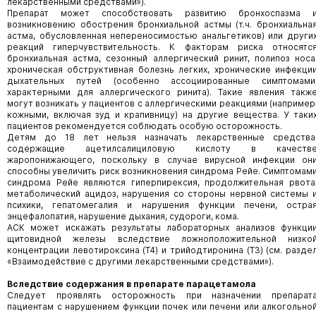
лекарственными средствами»).
Препарат может способствовать развитию бронхоспазма 
возникновению обострения бронхиальной астмы (т.ч. бронхиальна
астма, обусловленная непереносимостью анальгетиков) или други
реакций гиперчувствительность. К факторам риска относятс
бронхиальная астма, сезонный аллергический ринит, полипоз носа
хроническая обструктивная болезнь легких, хронические инфекци
дыхательных путей (особенно ассоциированные симптомами
характерными для аллергического ринита). Такие явления такж
могут возникать у пациентов с аллергическими реакциями (например
кожными, включая зуд и крапивницу) на другие вещества. У таки
пациентов рекомендуется соблюдать особую осторожность.
Детям до 18 лет нельзя назначать лекарственные средства
содержащие ацетилсалициловую кислоту в качеств
жаропонижающего, поскольку в случае вирусной инфекции он
способны увеличить риск возникновения синдрома Рейе. Симптомам
синдрома Рейе являются гиперпирексия, продолжительная рвота
метаболический ацидоз, нарушения со стороны нервной системы 
психики, гепатомегалия и нарушения функции печени, остра
энцефалопатия, нарушение дыхания, судороги, кома.
АСК может искажать результаты лабораторных анализов функци
щитовидной железы вследствие ложноположительной низко
концентрации левотироксина (T4) и трийодтиронина (T3) (см. разде
«Взаимодействие с другими лекарственными средствами»).
Вследствие содержания в препарате парацетамола
Следует проявлять осторожность при назначении препарат
пациентам с нарушением функции почек или печени или алкогольно