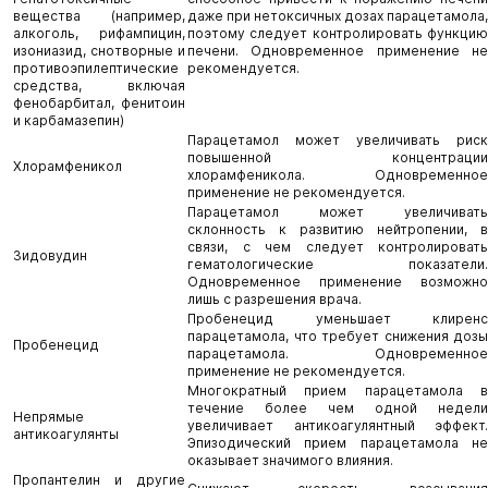
вещества (например,
даже при нетоксичных дозах парацетамола,
алкоголь, рифампицин,
поэтому следует контролировать функцию
изониазид, снотворные и
печени. Одновременное применение не
противоэпилептические
рекомендуется.
средства, включая
фенобарбитал, фенитоин
и карбамазепин)
Парацетамол может увеличивать риск
повышенной концентрации
Хлорамфеникол
хлорамфеникола. Одновременное
применение не рекомендуется.
Парацетамол может увеличивать
склонность к развитию нейтропении, в
связи, с чем следует контролировать
Зидовудин
гематологические показатели.
Одновременное применение возможно
лишь с разрешения врача.
Пробенецид уменьшает клиренс
парацетамола, что требует снижения дозы
Пробенецид
парацетамола. Одновременное
применение не рекомендуется.
Многократный прием парацетамола в
течение более чем одной недели
Непрямые
увеличивает антикоагулянтный эффект.
антикоагулянты
Эпизодический прием парацетамола не
оказывает значимого влияния.
Пропантелин и другие