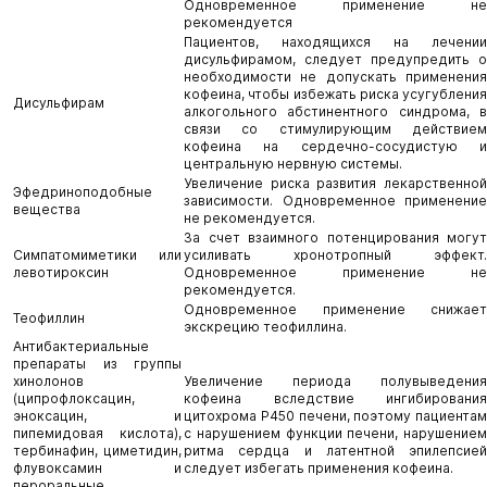
Одновременное применение не
рекомендуется
Пациентов, находящихся на лечении
дисульфирамом, следует предупредить о
необходимости не допускать применения
кофеина, чтобы избежать риска усугубления
Дисульфирам
алкогольного абстинентного синдрома, в
связи со стимулирующим действием
кофеина на сердечно-сосудистую и
центральную нервную системы.
Увеличение риска развития лекарственной
Эфедриноподобные
зависимости. Одновременное применение
вещества
не рекомендуется.
За счет взаимного потенцирования могут
Симпатомиметики или
усиливать хронотропный эффект.
левотироксин
Одновременное применение не
рекомендуется.
Одновременное применение снижает
Теофиллин
экскрецию теофиллина.
Антибактериальные
препараты из группы
хинолонов
Увеличение периода полувыведения
(ципрофлоксацин,
кофеина вследствие ингибирования
эноксацин, и
цитохрома P450 печени, поэтому пациентам
пипемидовая кислота),
с нарушением функции печени, нарушением
тербинафин, циметидин,
ритма сердца и латентной эпилепсией
флувоксамин и
следует избегать применения кофеина.
пероральные