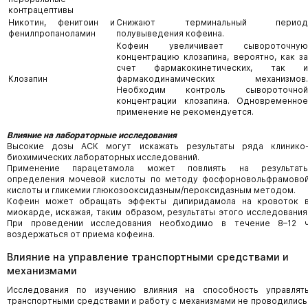
контрацептивы
Никотин, фенитоин и
Снижают терминальный период
фенилпропаноламин
полувыведения кофеина.
Кофеин увеличивает сывороточную
концентрацию клозапина, вероятно, как за
счет фармакокинетических, так и
Клозапин
фармакодинамических механизмов.
Необходим контроль сывороточной
концентрации клозапина. Одновременное
применение не рекомендуется.
Влияние на лабораторные исследования
Высокие дозы АСК могут искажать результаты ряда клинико
биохимических лабораторных исследований.
Применение парацетамола может повлиять на результат
определения мочевой кислоты по методу фосфорновольфрамово
кислоты и гликемии глюкозооксидазным/пероксидазным методом.
Кофеин может обращать эффекты дипиридамола на кровоток 
миокарде, искажая, таким образом, результаты этого исследования
При проведении исследования необходимо в течение 8–12 
воздержаться от приема кофеина.
Влияние на управление транспортными средствами и
механизмами
Исследования по изучению влияния на способность управлят
транспортными средствами и работу с механизмами не проводились