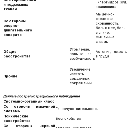
Гипергидроз, зуд,
и подкожных
крапивница
тканей
Мышечно-
скелетная
Со стороны
скованность,
опорно-
боль в шее, боль
двигательного
в спине,
аппарата
мышечные
спазмы
Утомление,
Общие
Астения, тяжесть
повышенная
расстройства
в груди
возбудимость
Увеличение
частоты
Прочие
сердечных
сокращений
Данные пострегистрационного наблюдения
Системно-органный класс
Со стороны иммунной
Гиперчувствительность
системы
Психические
Беспокойство
расстройства
Со стороны нервной