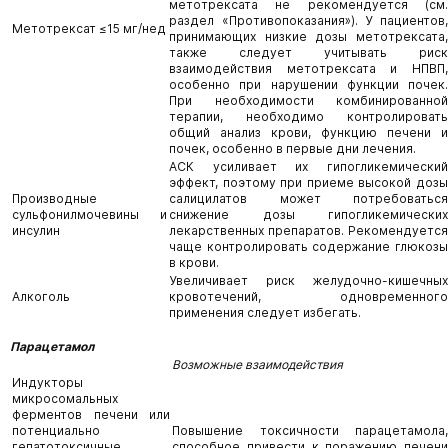
метотрексата не рекомендуется (см.
раздел «Противопоказания»). У пациентов,
Метотрексат ≤15 мг/нед
принимающих низкие дозы метотрексата,
также следует учитывать риск
взаимодействия метотрексата и НПВП,
особенно при нарушении функции почек.
При необходимости комбинированной
терапии, необходимо контролировать
общий анализ крови, функцию печени и
почек, особенно в первые дни лечения.
АСК усиливает их гипогликемический
эффект, поэтому при приеме высокой дозы
Производные
салицилатов может потребоваться
сульфонилмочевины и
снижение дозы гипогликемических
инсулин
лекарственных препаратов. Рекомендуется
чаще контролировать содержание глюкозы
в крови.
Увеличивает риск желудочно-кишечных
Алкоголь
кровотечений, одновременного
применения следует избегать.
Парацетамол
Возможные взаимодействия
Индукторы
микросомальных
ферментов печени или
потенциально
Повышение токсичности парацетамола,
гепатотоксичные
способное привести к поражению печени