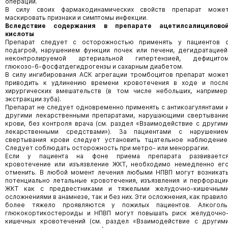
операции.
В силу своих фармакодинамических свойств препарат може
маскировать признаки и симптомы инфекции.
Вследствие содержания в препарате ацетилсалицилово
кислоты
Препарат следует с осторожностью применять у пациентов 
подагрой, нарушением функции почек или печени, дегидратацией
неконтролируемой артериальной гипертензией, дефицито
глюкозо-6-фосфатдегидрогензы и сахарным диабетом.
В силу ингибирования АСК агрегации тромбоцитов препарат може
приводить к удлинению времени кровотечения в ходе и посл
хирургических вмешательств (в том числе небольших, например
экстракции зуба).
Препарат не следует одновременно применять с антикоагулянтами 
другими лекарственными препаратами, нарушающими свертывани
крови, без контроля врача (см. раздел «Взаимодействие с другим
лекарственными средствами»). За пациентами с нарушение
свертывания крови следует установить тщательное наблюдение
Следует соблюдать осторожность при метро- или меноррагии.
Если у пациента на фоне приема препарата развиваетс
кровотечение или изъязвление ЖКТ, необходимо немедленно ег
отменить. В любой момент лечения любыми НПВП могут возникат
потенциально летальные кровотечения, изъязвления и перфораци
ЖКТ как с предвестниками и тяжелыми желудочно-кишечным
осложнениями в анамнезе, так и без них. Эти осложнения, как правило
более тяжело проявляются у пожилых пациентов. Алкоголь
глюкокортикостероиды и НПВП могут повышать риск желудочно
кишечных кровотечений (см. раздел «Взаимодействие с другим