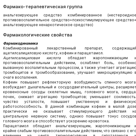
Фармако-терапевтическая группа
анальгезирующее средство комбинированное (нестероидно
противовоспалительное средство+психостимулирующее средство
анальгезирующее ненаркотическое средство)
Фармакологические свойства
Фармакодинамика
Комбинированный лекарственный препарат, содержащи
ацетилсалициловую кислоту, кофеин и парацетамол.
Ацетилсалициловая кислота
обладает жаропонижающим 
противовоспалительным действием, ослабляет боль, особенн
вызванную воспалительным процессом, а также угнетает агрегаци
тромбоцитов и тромбообразование, улучшает микроциркуляцию 
очаге воспаления.
Кофеин повышает рефлекторную возбудимость спинного мозга
возбуждает дыхательный и сосудодвигательный центры, расширяе
кровеносные сосуды скелетных мышц, головного мозга, сердца
почек, снижает агрегацию тромбоцитов; уменьшает сонливость
чувство усталости, повышает умственную и физическу
работоспособность. В данной комбинации кофеин в малой доз
практически не оказывает стимулирующего действия н
центральную нервную систему, однако повышает тонус сосудо
головного мозга и способствует ускорению кровотока.
Парацетамол обладает анальгезирующим, жаропонижающим 
крайне слабым противовоспалительным действием, что связано с ег
влиянием на центр терморегуляции в гипоталамусе 