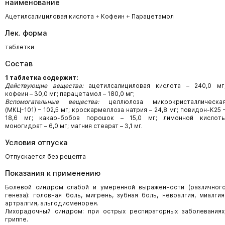
наименование
Ацетилсалициловая кислота + Кофеин + Парацетамол
Лек. форма
таблетки
Состав
1 таблетка содержит:
Действующие вещества:
ацетилсалициловая кислота – 240,0 мг
кофеин – 30,0 мг; парацетамол – 180,0 мг;
Вспомогательные вещества:
целлюлоза микрокристаллическа
(МКЦ-101) – 102,5 мг; кроскармеллоза натрия – 24,8 мг; повидон-К25 
18,6 мг; какао-бобов порошок – 15,0 мг; лимонной кислот
моногидрат – 6,0 мг; магния стеарат – 3,1 мг.
Условия отпуска
Отпускается без рецепта
Показания к применению
Болевой синдром слабой и умеренной выраженности (различног
генеза): го­ловная боль, мигрень, зубная боль, невралгия, миалгия
артралгия, альгодисменорея.
Лихорадочный синдром: при острых респираторных заболеваниях
гриппе.