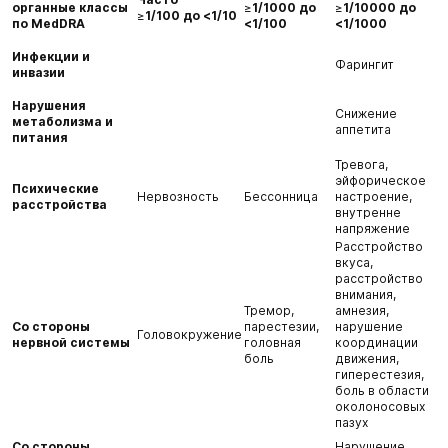
органные классы
≥
1/1000 до
≥
1/10000 до
≥
1/100 до <1/10
по MedDRA
<1/100
<1/1000
Инфекции и
Фарингит
инвазии
Нарушения
Снижение
метаболизма и
аппетита
питания
Тревога,
эйфорическое
Психические
Нервозность
Бессонница
настроение,
расстройства
внутренне
напряжение
Расстройство
вкуса,
расстройство
внимания,
Тремор,
амнезия,
Со стороны
парестезии,
нарушение
Головокружение
нервной системы
головная
координации
боль
движения,
гиперестезия,
боль в области
околоносовых
пазух
Со стороны
Нарушение