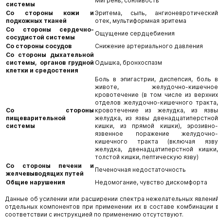
Мигрень, сонливость
системы
Со стороны кожи и
Эритема, сыпь, ангионевротический
подкожных тканей
отек, мультиформная эритема
Со стороны сердечно-
Ощущение сердцебиения
сосудистой системы
Со стороны сосудов
Снижение артериального давления
Со стороны дыхательной
системы, органов грудной
Одышка, бронхоспазм
клетки и средостения
Боль в эпигастрии, диспепсия, боль в
животе, желудочно-кишечное
кровотечение (в том числе из верхних
отделов желудочно-кишечного тракта,
Со стороны
кровотечение из желудка, из язвы
пищеварительной
желудка, из язвы двенадцатиперстной
системы
кишки, из прямой кишки), эрозивно-
язвенное поражение желудочно-
кишечного тракта (включая язву
желудка, двенадцатиперстной кишки,
толстой кишки, пептическую язву)
Со стороны печени и
Печеночная недостаточность
желчевыводящих путей
Общие нарушения
Недомогание, чувство дискомфорта
Данные об усилении или расширении спектра нежелательных явлени
отдельных компонентов при применении их в составе комбинации 
соответствии с инструкцией по применению отсутствуют.