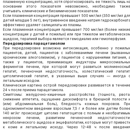
плазменную концентрацию, хотя спрогнозировать ее тяжесть лишь н
основании этого показателя невозможно, необходимо такж
учитывать клинические и биохимические показатели.
Если плазменная концентрация превышает 500 мкг/мл (350 мкг/мл дл
детей младше 5 лет), внутривенное введение натрия гидрокарбонат
эффективно удаляет салицилаты из плазмы.
Если плазменная концентрация превышает 700 мкг/мл (более низки
концентрации у детей и пожилых) или при тяжелом метаболическо
ацидозе, терапией выбора является гемодиализ или гемоперфузия.
Передозировка парацетамолом
При передозировке возможна интоксикация, особенно у пожилы
пациентов, детей, пациентов с заболеваниями печени (вызванны
хроническим алкоголизмом), у пациентов с нарушениями питания, 
также у пациентов, принимающих индукторы микросомальны
ферментов печени, при которой могут развиться молниеносны
гепатит, печеночная недостаточность, холестатический гепатит
цитолитический гепатит, в указанных выше случаях — иногда 
летальным исходом.
Клиническая картина острой передозировки развивается в течени
24 ч после приема парацетамола.
Симптомы: желудочно-кишечные расстройства (тошнота, рвота
снижение аппетита, ощущение дискомфорта в брюшной полости 
(или) абдоминальная боль), бледность кожных покровов. Пр
одномоментном введении взрослым 7,5 г и более или детям боле
140 мг/кг происходит цитолиз гепатоцитов с полным и необратимы
некрозом печени, развитием печеночной недостаточности
метаболического ацидоза и энцефалопатии, которые могут привест
к коме и летальному исходу. Через 12–48 ч после введени