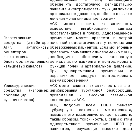
обеспечить достаточную регидратацию
пациента и контролировать функции почек и
артериальное давление, особенно в начале
лечения мочегонными препаратами.
АСК может снизить их активность
вследствие ингибирования синтеза
простагландинов в почках. Одновременное
Гипотензивные
применение может привести к острой
средства (ингибиторы
почечной недостаточности у пожилых или
АПФ, антагонисты
обезвоженных пациентов. Если мочегонные
рецепторов
препараты применяют одновременно с АСК,
ангиотензина II,
необходимо обеспечить адекватную
блокаторы «медленных»
регидратацию пациента и контролировать
кальциевых каналов)
функции почек и артериальное давление.
При одновременном применении с
верапамилом следует контролировать
время кровотечения.
Урикозурические
АСК может снижать их активность за счет
средства (например,
ингибирования тубулярной реабсорбции,
пробенецид,
приводящей к высокой плазменной
сульфинпиразон)
концентрации АСК.
АСК, подобно всем НПВП снижает
тубулярную секрецию метотрексата,
повышая его плазменную концентрацию и,
таким образом, токсичность. В связи с этим
одновременное применение НПВП у
пациентов, получающих высокие дозы