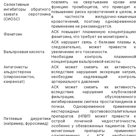
повлиять на свертывание крови или
Селективные
функцию тромбоцитов, что приводит к
ингибиторы обратного
повышению риска кровотечения в целом, и
захвата серотонина
в частности желудочно-кишечных
(СИОЗС)
кровотечений, поэтому одновременное
применение не рекомендуется.
АСК повышает плазменную концентрацию
Фенитоин
фенитоина, что требует ее мониторинга.
АСК нарушает связь с белками плазмы и,
следовательно, может привести к
Вальпроевая кислота
увеличению его токсичности.
Необходим контроль плазменной
концентрации вальпроевой кислоты.
Антагонисты
АСК может снизить их активность
альдостерона
вследствие нарушения экскреции натрия,
(спиронолактон,
необходим надлежащий контроль
канреноат)
артериального давления.
АСК может снизить их активность
вследствие нарушения клубочковой
фильтрации, обусловленного
ингибированием синтеза простагландинов в
почках. Одновременное применение
нестероидных противовоспалительных
препаратов (НПВП) может привести к
Петлевые диуретики
острой почечной недостаточности,
(например, фуросемид)
особенно у обезвоженных пациентов. Если
мочегонные препараты применяют
одновременно с АСК, необходимо