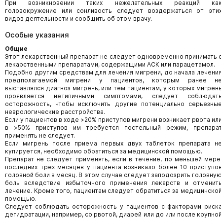
При возникновении таких нежелательных реакций ка
головокружение или сонливость следует воздержаться от эти
видов деятельности и сообщить об этом врачу.
Особые указания
Общие
Этот лекарственный препарат не следует одновременно принимать 
лекарственными препаратами, содержащими АСК или парацетамол.
Подобно другим средствам для лечения мигрени, до начала лечени
предполагаемой мигрени у пациентов, которым ранее н
выставлялся диагноз мигрень, или тем пациентам, у которых мигрен
проявляется нетипичными симптомами, следует соблюдат
осторожность, чтобы исключить другие потенциально серьезны
неврологические расстройства.
Если у пациентов в ходе >20% приступов мигрени возникает рвота ил
в >50% приступов им требуется постельный режим, препара
применять не следует.
Если мигрень после приема первых двух таблеток препарата н
купируется, необходимо обратиться за медицинской помощью.
Препарат не следует применять, если в течение, по меньшей мере
последних трех месяцев у пациента возникало более 10 приступо
головной боли в месяц. В этом случае следует заподозрить головну
боль вследствие избыточного применения лекарств и отменит
лечение. Кроме того, пациентам следует обратиться за медицинско
помощью.
Следует соблюдать осторожность у пациентов с факторами риск
дегидратации, например, со рвотой, диарей или до или после крупно