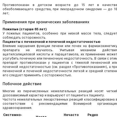
Противопоказан в детском возрасте до 15 лет в качеств
обезболивающего средства, при лихорадочном синдроме — до 1
лет;
Применения при хронических заболеваниях
Пожилые (старше 65 лет)
У пожилых пациентов, особенно при низкой массе тела, следуе
соблюдать осторожность.
Пациенты с печеночной и почечной недостаточностью
Влияние нарушения функции печени или почек на фармакокинетик
препарата не изучалось. Учитывая механизм действи
ацетилсалициловой кислоты и парацетамола, их применение може
усугубить почечную или печеночную недостаточность. В связи с эти
препарат противопоказан у пациентов с тяжелой печеночной ил
почечной недостаточностью (см. раздел «Противопоказания»), а пр
печеночной и почечной недостаточности легкой и средней степен
его следует применять с осторожностью.
Побочное действие
Многие из перечисленных нежелательных реакций носят четки
дозозависимый характер и варьируют от пациента к пациенту.
Частота нежелательных лекарственных реакций классифицирована 
соответствии с рекомендациями Всемирной организаци
здравоохранения.
Системно-
Нечасто
Редко
Часто