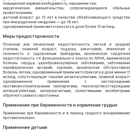
повышенная нервная возбудимость, нарушение сна;
хирургические вмешательства, сопровождающиеся обильны
кровотечением;
детский возраст до 15 лет в качестве обезболивающего средства
при лихорадочном синдроме — до 18 лет;
одновременный прием метотрексата в дозе более 15 мг/нед.
Меры предосторожности
Почечная или печеночная недостаточность легкой и средне
степени, пожилой возраст, подагра, алкоголизм, эпилепсия 
склонность к судорожным припадкам, хроническая сердечна
недостаточность I–II функционального класса по NYHA, ишемическа
болезнь сердца, цереброваскулярные заболевания, заболевани
периферических артерий, курение, хроническая обструктивна
болезнь легких, одновременный прием метотрексата в дозе менее 1
мг/нед, сопутствующая терапия антикоагулянтами, пожилой возраст
одновременное применение с нестероидным
противовоспалительными препаратами, глюкокортикостероидами
антикоагулянтами, антиагрегантами, селективными ингибиторам
обратного захвата серотонина.
Применение при беременности и кормлении грудью
Применение при беременности и в период грудного вскармливани
противопоказано.
Применение детьми