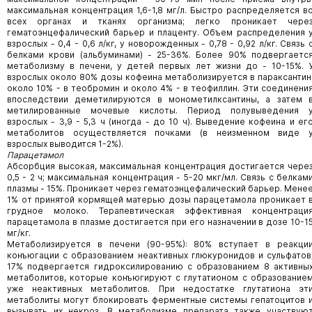
максимальная концентрация 1,6-1,8 мг/л. Быстро распределяется в
всех органах и тканях организма; легко проникает чере
гематоэнцефалический барьер и плаценту. Объем распределения 
взрослых - 0,4 - 0,6 л/кг, у новорожденных - 0,78 - 0,92 л/кг. Связь 
белками крови (альбуминами) - 25-36%. Более 90% подвергаетс
метаболизму в печени, у детей первых лет жизни до - 10-15%. 
взрослых около 80% дозы кофеина метаболизируется в параксантин
около 10% - в теобромин и около 4% - в теофиллин. Эти соединени
впоследствии деметилируются в монометилксантины, а затем 
метилированные мочевые кислоты. Период полувыведения 
взрослых - 3,9 - 5,3 ч (иногда - до 10 ч). Выведение кофеина и ег
метаболитов осуществляется почками (в неизменном виде 
взрослых выводится 1-2%).
Парацетамол
Абсорбция высокая, максимальная концентрация достигается чере
0,5 - 2 ч; максимальная концентрация - 5-20 мкг/мл. Связь с белкам
плазмы - 15%. Проникает через гематоэнцефалический барьер. Мене
1% от принятой кормящей матерью дозы парацетамола проникает 
грудное молоко. Те­рапевтическая эффективная концентраци
парацетамола в плазме достигает­ся при его назначении в дозе 10-1
мг/кг.
Метаболизируется в печени (90-95%): 80% вступает в реакци
конъюгации с образованием неактивных глюкуронидов и сульфатов
17% подвергается гидроксилированию с образованием 8 активны
метаболитов, которые конъюгируют с глутатионом с образование
уже неак­тивных метаболитов. При недостатке глутатиона эт
метаболиты могут бло­кировать ферментные системы гепатоцитов 
вызывать их некроз. В метабо­лизме препарата также участвую