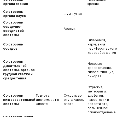
органа зрения
зрения
Со стороны
Шум в ушах
органа слуха
Со стороны
сердечно-
Аритмия
сосудистой
системы
Гиперемия,
Со стороны
нарушения
сосудов
периферического
кровообращения
Со стороны
Носовые
дыхательной
кровотечения,
системы, органов
гиповентиляция,
грудной клетки и
ринорея
средостения
Отрыжка,
метеоризм,
Со стороны
Тошнота,
Сухость во
дисфагия,
пищеварительной
дискомфорт в
рту, диарея,
парестезии в
системы
животе
рвота
области рта,
повышенное
слюноотделение
Со стороны кожи