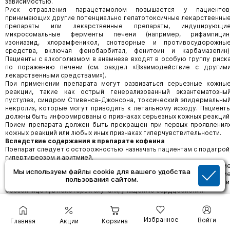
зависимостью.
Риск отравления парацетамолом повышается у пациентов
принимающих другие потенциально гепатотоксичные лекарственны
препараты или лекарственные препараты, индуцирующи
микросомальные ферменты печени (например, рифампицин
изониазид, хлорамфеникол, снотворные и противосудорожны
средства, включая фенобарбитал, фенитоин и карбамазепин)
Пациенты с алкоголизмом в анамнезе входят в особую группу риск
по поражению печени (см. раздел «Взаимодействие с другим
лекарственными средствами»).
При применении препарата могут развиваться серьезные кожны
реакции, такие как острый генерализованный экзантематозны
пустулез, синдром Стивенса-Джонсона, токсический эпидермальны
некролиз, которые могут приводить к летальному исходу. Пациент
должны быть информированы о признаках серьезных кожных реакций
Прием препарата должен быть прекращен при первых проявления
кожных реакций или любых иных признаках гиперчувствительности.
Вследствие содержания в препарате кофеина
Препарат следует с осторожностью назначать пациентам с подагрой
гипертиреозом и аритмией.
При применении препарата следует ограничить потреблени
Мы используем файлы cookie для вашего удобства
продуктов, содержащих кофеин, поскольку избыточное поступлени
пользования сайтом.
кофеина может привести к нервозности, раздражительности
бессоннице и, в некоторых случаях, учащению сердцебиения.
Избранное
Войти
Главная
Акции
Корзина
Условия хранения