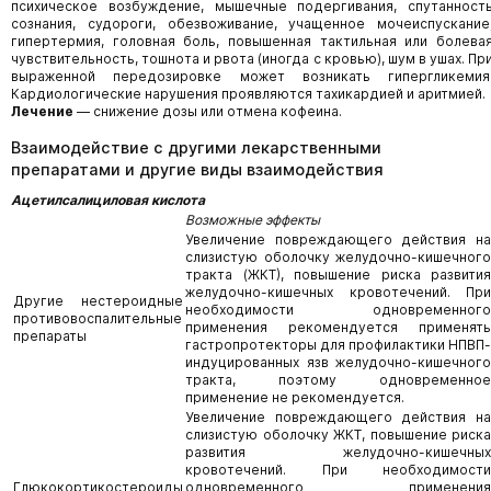
психическое возбуждение, мышечные подергивания, спутанност
сознания, судороги, обезвоживание, учащенное мочеиспускание
гипертермия, головная боль, повышенная тактильная или болева
чувствительность, тошнота и рвота (иногда с кровью), шум в ушах. Пр
выраженной передозировке может возникать гипергликемия
Кардиологические нарушения проявляются тахикардией и аритмией.
Лечение
— снижение дозы или отмена кофеина.
Взаимодействие с другими лекарственными
препаратами и другие виды взаимодействия
Ацетилсалициловая кислота
Возможные эффекты
Увеличение повреждающего действия на
слизистую оболочку желудочно-кишечного
тракта (ЖКТ), повышение риска развития
желудочно-кишечных кровотечений. При
Другие нестероидные
необходимости одновременного
противовоспалительные
применения рекомендуется применять
препараты
гастропротекторы для профилактики НПВП-
индуцированных язв желудочно-кишечного
тракта, поэтому одновременное
применение не рекомендуется.
Увеличение повреждающего действия на
слизистую оболочку ЖКТ, повышение риска
развития желудочно-кишечных
кровотечений. При необходимости
Глюкокортикостероиды
одновременного применения