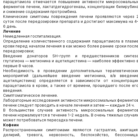
парацетамола отмечается повышение активности микросомальны
ферментов печени, лактатдегидрогеназы, концентрации билирубин
и снижение содержания протромбина.
Клинические симптомы повреждения печени проявляются через 
суток после передозировки препарата и достигают максимума на 4
6 день.
Лечение
Немедленная госпитализация.
Определение количественного содержания парацетамола в плазм
крови перед началом лечения в как можно более ранние сроки посл
передозировки;
Введение донаторов SH-групп и предшественников синтез
глутатиона — метионина и ацетилцистеина — наиболее эффективно 
первые 8 часов.
Необходимость в проведении дополнительных терапевтически
мероприятий (дальнейшее введение метионина, в/в введени
ацетилцистеина) определяется в зависимости от концентраци
парацетамола в крови, а также от времени, прошедшего после ег
введения.
Симптоматическое лечение.
Лабораторные исследования активности микросомальных ферменто
печени следует проводить в начале лечения и затем — каждые 24 ч.
В большинстве случаев активность микросомальных ферменто
печени нормализуется в течение 1–2 недель. В очень тяжелых случая
может потребоваться пересадка печени.
Кофеин
Распространенными симптомами являются гастралгия, ажитация
делирий, тревога, нервозность, беспокойство, бессонница