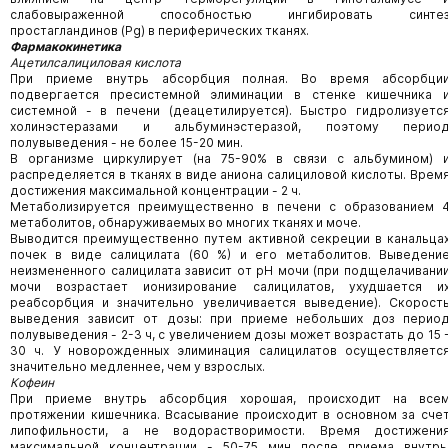
слабовыраженной способностью ингибировать синте
простагландинов (Pg) в периферических тканях.
Фармакокинетика
Ацетилсалициловая кислота
При приеме внутрь абсорбция полная. Во время абсорбци
подвергается пресистемной элиминации в стенке кишечника 
системной - в печени (деацетилируется). Быстро гидролизуетс
холинэстеразами и альбуминэстеразой, поэтому перио
полувыведения - не более 15-20 мин.
В организме циркулирует (на 75-90% в связи с альбумином) 
распределяет­ся в тканях в виде аниона салициловой кислоты. Врем
достижения макси­мальной концентрации - 2 ч.
Метаболизируется преимущественно в печени с образованием 
метаболи­тов, обнаруживаемых во многих тканях и моче.
Выводится преимущественно путем активной секреции в канальца
почек в виде салицилата (60 %) и его метаболитов. Выведени
неизмененного салицилата зависит от pH мочи (при подщелачивани
мочи возрастает ионизирование салицилатов, ухудшается и
реабсорбция и значительно увеличивается выведение). Скорост
выведения зависит от дозы: при приеме небольших доз перио
полувыведения - 2-3 ч, с увеличением дозы может возрастать до 15 
30 ч. У новорожденных элиминация салицилатов осуществляетс
значительно медленнее, чем у взрослых.
Кофеин
При приеме внутрь абсорбция хорошая, происходит на все
протяжении кишечника. Всасывание происходит в основном за сче
липофильности, а не водорастворимости. Время достижени
максимальной концентрации - 50-75 мин после приема внутрь