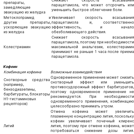
Снижают скорость всасывания
препараты,
парацетамола, что может отсрочить или
замедляющие
уменьшить быстрое облегчение боли.
эвакуацию из желудка
Метоклопрамид и
Увеличивает скорость всасывания
другие препараты,
парацетамола и, соответственно
ускоряющие эвакуацию
эффективность, и начало
из желудка
обезболивающего действия.
Снижает скорость всасывания
парацетамола, поэтому при необходимости
Колестриамин
максимальной анальгезии, колестерамин
принимают не раньше 1 часа после приема
парацетамола.
Кофеин
Комбинация кофеина
Возможные взаимодействия
Одновременное применение может снизить
Снотворные средства
снотворный эффект или уменьшить
(например,
противосудорожный эффект барбитуратов,
бензодиазепины,
поэтому одновременное применение не
барбитураты, блокаторы
рекомендуется. При необходимости
H1-гистаминовых
одновременного применения, комбинацию
рецепторов)
целесообразно принимать утром.
Отмена кофеина может увеличить
плазменную концентрацию лития, поскольку
кофеин увеличивает почечный клиренс
Литий
лития, поэтому при отмене кофеина, может
потребоваться снижение дозы лития.