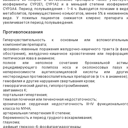
изоферменты CYP2E1, CYP1А2 и в меньшей степени изофермен
CYP3А4. Период полувыведе­ния - 1-4 ч. Выводится почками в вид
метаболитов, преимущественно конъюгатов, менее 5% в неизменно
виде. У пожилых пациентов снижается клиренс препарата 
увеличивается период полувыведения.
Противопоказания
Гиперчувствительность к основным или вспомогательны
компонентам препарата;
эрозивно-язвенные поражения желудочно-кишечного тракта (в фаз
обострения), желудочно-кишечное кровотечение или перфорация
пептическая язва в анамнезе;
полное или неполное сочетание бронхиальной астмы
рецидивирующего полипоза носа и околоносовых пазух 
непереносимости ацетилсалициловой кислоты или други
нестероидных противовоспалительных препаратов (в т.ч. в анамнезе);
гемофилия и другие нарушения свертывания крови;
геморрагический диатез, гипопротромбинемия;
авитаминоз К;
портальная гипертензия;
тяжелая почечная или печеночная недостаточность;
хроническая сердечная недостаточность III–IV функциональног
класса по NYHA;
артериальная гипертензия III степени;
беременность и период грудного вскармливания;
глаукома;
дефицит глюкозо-6-фосфатдегидрогеназы;