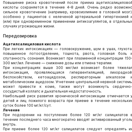
Повышение риска кровотечений после приема ацетилсалицилово
кислоты сохраняется в течение 4–8 дней. Очень редко возможн
сильное кровотечение (например, кровоизлияние в головной мозг)
особенно у пациентов с нелеченой артериальной гипертензией 
(или) при одновременном применении антикоагулянтов, в отдельны
случаях угрожающее жизни.
Передозировка
Ацетилсалициловая кислота
При легких интоксикациях — головокружение, шум в ушах, глухота
повышенное потоотделение, тошнота, рвота, головная боль 
спутанность сознания. Возникает при плазменной концентрации 150
300 мкг/мл. Лечение — снижение дозы или отмена терапии.
При концентрациях выше 300 мкг/мл возникает более тяжела
интоксикация, проявляющаяся гипервентиляцией, лихорадкой
беспокойством, кетоацидозом, респираторным алкалозом 
метаболическим ацидозом. Угнетение центральной нервной систем
может привести к коме, также могут возникнуть сердечно
сосудистый коллапс и дыхательная недостаточность.
Наибольший риск развития хронической интоксикации отмечается 
детей и лиц пожилого возраста при приеме в течение нескольки
суток более 100 мг/кг/сут.
Лечение
При подозрении на поступление более 120 мг/кг салицилатов 
течение последнего часа многократно вводят активированный угол
внутрь.
При приеме более 120 мг/кг салицилатов следует определять и