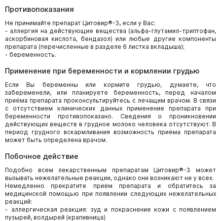
Противопоказания
Не принимайте препарат Цитовир®-3, если у Вас:
- аллергия на действующие вещества (альфа-глутамил-триптофан,
аскорбиновая кислота, бендазол) или любые другие компоненты
препарата (перечисленные в разделе 6 листка вкладыша);
- беременность.
Применение при беременности и кормлении грудью
Если Вы беременны или кормите грудью, думаете, что
забеременели, или планируете беременность, перед началом
приёма препарата проконсультируйтесь с лечащим врачом. В связи
с отсутствием клинических данных применение препарата при
беременности противопоказано. Сведения о проникновении
действующих веществ в грудное молоко человека отсутствуют. В
период грудного вскармливания возможность приёма препарата
может быть определена врачом.
Побочное действие
Подобно всем лекарственным препаратам Цитовир®-3 может
вызывать нежелательные реакции, однако они возникают не у всех.
Немедленно прекратите приём препарата и обратитесь за
медицинской помощью при появлении следующих нежелательных
реакций:
- аллергическая реакция: зуд и покраснение кожи с появлением
пузырей, волдырей (крапивница)