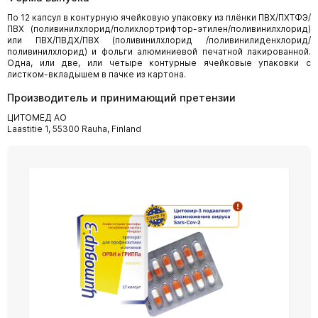
По 12 капсул в контурную ячейковую упаковку из плёнки ПВХ/ПХТФЭ/
ПВХ (поливинилхлорид/полихлортрифтор-этилен/поливинилхлорид)
или ПВХ/ПВДХ/ПВХ (поливинилхлорид /поливинилиденхлорид/
поливинилхлорид) и фольги алюминиевой печатной лакированной.
Одна, или две, или четыре контурные ячейковые упаковки с
листком-вкладышем в пачке из картона.
Производитель и принимающий претензии
ЦИТОМЕД АО
Laastitie 1, 55300 Rauha, Finland