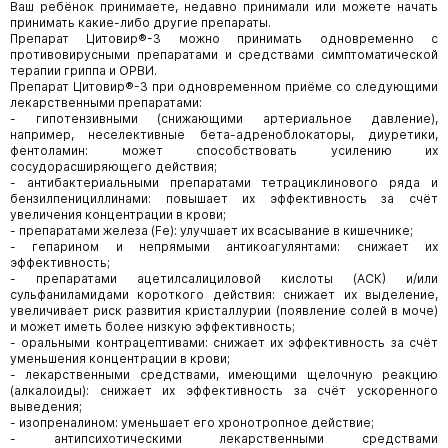
Ваш ребёнок принимаете, недавно принимали или можете начать
принимать какие-либо другие препараты.
Препарат Цитовир®-3 можно принимать одновременно с
противовирусными препаратами и средствами симптоматической
терапии гриппа и ОРВИ.
Препарат Цитовир®-3 при одновременном приёме со следующими
лекарственными препаратами:
- гипотензивными (снижающими артериальное давление),
например, неселективные бета-адреноблокаторы, диуретики,
фентоламин: может способствовать усилению их
сосудорасширяющего действия;
- антибактериальными препаратами тетрациклинового ряда и
бензилпенициллинами: повышает их эффективность за счёт
увеличения концентрации в крови;
- препаратами железа (Fe): улучшает их всасывание в кишечнике;
- гепарином и непрямыми антикоагулянтами: снижает их
эффективность;
- препаратами ацетилсалициловой кислоты (АСК) и/или
сульфаниламидами короткого действия: снижает их выделение,
увеличивает риск развития кристаллурии (появление солей в моче)
и может иметь более низкую эффективность;
- оральными контрацептивами: снижает их эффективность за счёт
уменьшения концентрации в крови;
- лекарственными средствами, имеющими щелочную реакцию
(алкалоиды): снижает их эффективность за счёт ускоренного
выведения;
- изопреналином: уменьшает его хронотропное действие;
- антипсихотическими лекарственными средствами