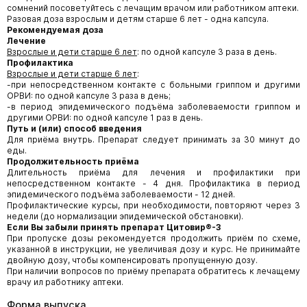
сомнений посоветуйтесь с лечащим врачом или работником аптеки.
Разовая доза взрослым и детям старше 6 лет - одна капсула.
Рекомендуемая доза
Лечение
Взрослые и дети старше 6 лет
: по одной капсуле 3 раза в день.
Профилактика
Взрослые и дети старше 6 лет
:
-при непосредственном контакте с больными гриппом и другими
ОРВИ: по одной капсуле 3 раза в день;
-в период эпидемического подъёма заболеваемости гриппом и
другими ОРВИ: по одной капсуле 1 раз в день.
Путь и (или) способ введения
Для приёма внутрь. Препарат следует принимать за 30 минут до
еды.
Продолжительность приёма
Длительность приёма для лечения и профилактики при
непосредственном контакте - 4 дня. Профилактика в период
эпидемического подъёма заболеваемости - 12 дней.
Профилактические курсы, при необходимости, повторяют через 3
недели (до нормализации эпидемической обстановки).
Если Вы забыли принять препарат Цитовир®-3
При пропуске дозы рекомендуется продолжить приём по схеме,
указанной в инструкции, не увеличивая дозу и курс. Не принимайте
двойную дозу, чтобы компенсировать пропущенную дозу.
При наличии вопросов по приёму препарата обратитесь к лечащему
врачу ил работнику аптеки.
Форма выпуска