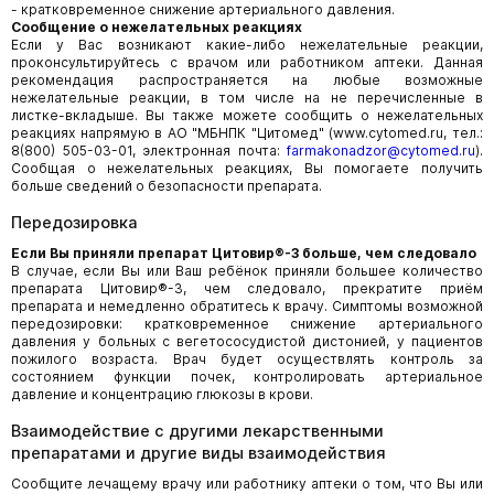
- кратковременное снижение артериального давления.
Сообщение о нежелательных реакциях
Если у Вас возникают какие-либо нежелательные реакции,
проконсультируйтесь с врачом или работником аптеки. Данная
рекомендация распространяется на любые возможные
нежелательные реакции, в том числе на не перечисленные в
листке-вкладыше. Вы также можете сообщить о нежелательных
реакциях напрямую в АО "МБНПК "Цитомед" (www.cytomed.ru, тел.:
8(800) 505-03-01, электронная почта:
farmakonadzor@cytomed.ru
).
Сообщая о нежелательных реакциях, Вы помогаете получить
больше сведений о безопасности препарата.
Передозировка
Если Вы приняли препарат Цитовир®-3 больше, чем следовало
В случае, если Вы или Ваш ребёнок приняли большее количество
препарата Цитовир®-3, чем следовало, прекратите приём
препарата и немедленно обратитесь к врачу. Симптомы возможной
передозировки: кратковременное снижение артериального
давления у больных с вегетососудистой дистонией, у пациентов
пожилого возраста. Врач будет осуществлять контроль за
состоянием функции почек, контролировать артериальное
давление и концентрацию глюкозы в крови.
Взаимодействие с другими лекарственными
препаратами и другие виды взаимодействия
Сообщите лечащему врачу или работнику аптеки о том, что Вы или