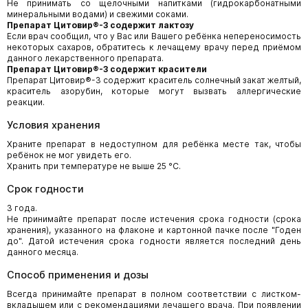
Не принимать со щелочными напитками (гидрокарбонатными
минеральными водами) и свежими соками.
Препарат Цитовир®-3 содержит лактозу
Если врач сообщил, что у Вас или Вашего ребёнка непереносимость
некоторых сахаров, обратитесь к лечащему врачу перед приёмом
данного лекарственного препарата.
Препарат Цитовир®-3 содержит красители
Препарат Цитовир®-3 содержит краситель солнечный закат желтый,
краситель азорубин, которые могут вызвать аллергические
реакции.
Условия хранения
Храните препарат в недоступном для ребёнка месте так, чтобы
ребёнок не мог увидеть его.
Хранить при температуре не выше 25 °C.
Срок годности
3 года.
Не принимайте препарат после истечения срока годности (срока
хранения), указанного на флаконе и картонной пачке после "Годен
до". Датой истечения срока годности является последний день
данного месяца.
Способ применения и дозы
Всегда принимайте препарат в полном соответствии с листком-
вкладышем или с рекомендациями лечащего врача. При появлении