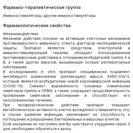
Фармако-терапевтическая группа
Иммуностимуляторы; другие иммуностимуляторы
Фармакологические свойства
Механизм действия
Механизм действия основан на активации клеточных механизмов
противовирусного иммунного ответа, факторов неспецифической
защиты. Препарат является средством этиотропной и
иммуностимулирующей терапии, обладает опосредованным
противовирусным действием в отношении возбудителей гриппа А и
В, а также других вирусов, вызывающих острые респираторные
заболевания.
В исследованиях in vitro препарат специфически подавляет
(ингибирует) размножение (репликацию) вируса SARS-CoV-2,
который является возбудителем новой коронавирусной инфекции
(COVID-19). Снижает выраженность основных клинических
симптомов гриппа и ОРВИ, а также сокращает продолжительность
проявления симптомов заболевания и способствует его
неосложнённому течению.
При профилактическом действии препарат повышает
метаболическую активность клеток врождённого иммунитета, что,
в случае развития инфекции, увеличивает их способность к
поглощению и разрушению бактериальных и вирусных агентов.
Если улучшение не наступило или Вы чувствуете ухудшение через 3
дня, необходимо обратиться к врачу.