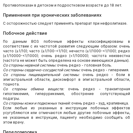
Противопоказан в детском и подростковом возрасте до 18 лет.
Применения при хронических заболеваниях
С осторожностью следует применять препарат при нефролитиазе.
Побочное действие
По данным ВОЗ побочные эффекты классифицированы в
соответствии с их частотой развития следующим образом: очень
часто (≥1/10); часто (≥1/100-<1/10); нечасто (≥1/1000-<1/100); редко
(≥1/10000-<1/1000); очень редко (<1/10000); частота неизвестна
(частота не может быть определена на основе имеющихся данных).
Со стороны нервной системы:
очень редко - головная боль.
Со стороны сердечно-сосудистой системы:
очень редко - гиперемия.
Со стороны пищеварительной системы:
очень редко - боли в
эпигастральной области, дискомфорт в эпигастральной области,
тошнота.
Со стороны обмена веществ:
очень редко - транзиторная
гипогликемия, гиперурикемия, обострение сопутствующей
подагры.
Со стороны кожи и подкожных тканей:
очень редко - зуд, крапивница.
Если любые из указанных в инструкции побочных эффектов
усугубляются или отмечаются любые другие побочные эффекты,
не указанные в инструкции, пациенту необходимо сообщить об
этом врачу.
Передозировка