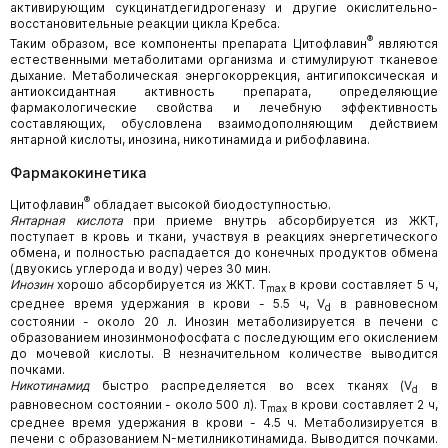
активирующим сукцинатдегидрогеназу и другие окислительно-
восстановительные реакции цикла Кребса.
®
Таким образом, все компоненты препарата Цитофлавин
являются
естественными метаболитами организма и стимулируют тканевое
дыхание. Метаболическая энергокоррекция, антигипоксическая и
антиоксидантная активность препарата, определяющие
фармакологические свойства и лечебную эффективность
составляющих, обусловлена взаимодополняющим действием
янтарной кислоты, инозина, никотинамида и рибофлавина.
Фармакокинетика
®
Цитофлавин
обладает высокой биодоступностью.
Янтарная кислота
при приеме внутрь абсорбируется из ЖКТ,
поступает в кровь и ткани, участвуя в реакциях энергетического
обмена, и полностью распадается до конечных продуктов обмена
(двуокись углерода и воду) через 30 мин.
Инозин
хорошо абсорбируется из ЖКТ. T
в крови составляет 5 ч,
max
среднее время удержания в крови - 5.5 ч, V
в равновесном
d
состоянии - около 20 л. Инозин метаболизируется в печени с
образованием инозинмонофосфата с последующим его окислением
до мочевой кислоты. В незначительном количестве выводится
почками.
Никотинамид
быстро распределяется во всех тканях (V
в
d
равновесном состоянии - около 500 л). T
в крови составляет 2 ч,
max
среднее время удержания в крови - 4.5 ч. Метаболизируется в
печени с образованием N-метилникотинамида. Выводится почками.