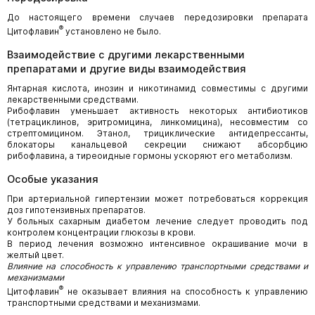
До настоящего времени случаев передозировки препарата
®
Цитофлавин
установлено не было.
Взаимодействие с другими лекарственными
препаратами и другие виды взаимодействия
Янтарная кислота, инозин и никотинамид совместимы с другими
лекарственными средствами.
Рибофлавин уменьшает активность некоторых антибиотиков
(тетрациклинов, эритромицина, линкомицина), несовместим со
стрептомицином. Этанол, трициклические антидепрессанты,
блокаторы канальцевой секреции снижают абсорбцию
рибофлавина, а тиреоидные гормоны ускоряют его метаболизм.
Особые указания
При артериальной гипертензии может потребоваться коррекция
доз гипотензивных препаратов.
У больных сахарным диабетом лечение следует проводить под
контролем концентрации глюкозы в крови.
В период лечения возможно интенсивное окрашивание мочи в
желтый цвет.
Влияние на способность к управлению транспортными средствами и
механизмами
®
Цитофлавин
не оказывает влияния на способность к управлению
транспортными средствами и механизмами.