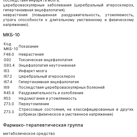
последствия инфаркта мозга;
цереброваскулярные заболевания (церебральный атеросклероз,
гипертензивная энцефалопатия);
неврастения (повышенная раздражительность, утомляемость,
утрата способности к длительному умственному и физическому
напряжению).
МКБ-10
Код
Показание
МКБ-10
F48.0
Неврастения
G92
Токсическая энцефалопатия
G93.4
Энцефалопатия неуточненная
I63
Инфаркт мозга
I67.2
Церебральный атеросклероз
I67.4
Гипертензивная энцефалопатия
I69
Последствия цереброваскулярных болезней
R45.4
Раздражительность и озлобление
R53
Недомогание и утомляемость
Z73.0
Переутомление
Стрессовые состояния, не классифицированные в других
Z73.3
рубриках (физическое и умственное напряжение)
Фармако-терапевтическая группа
метаболическое средство