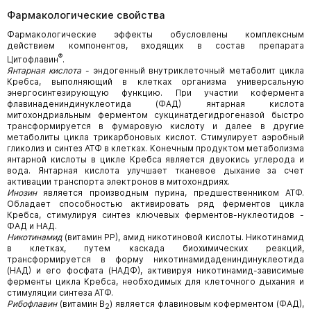
Фармакологические свойства
Фармакологические эффекты обусловлены комплексным
действием компонентов, входящих в состав препарата
®
Цитофлавин
.
Янтарная кислота
- эндогенный внутриклеточный метаболит цикла
Кребса, выполняющий в клетках организма универсальную
энергосинтезирующую функцию. При участии кофермента
флавинадениндинуклеотида (ФАД) янтарная кислота
митохондриальным ферментом сукцинатдегидрогеназой быстро
трансформируется в фумаровую кислоту и далее в другие
метаболиты цикла трикарбоновых кислот. Стимулирует аэробный
гликолиз и синтез АТФ в клетках. Конечным продуктом метаболизма
янтарной кислоты в цикле Кребса является двуокись углерода и
вода. Янтарная кислота улучшает тканевое дыхание за счет
активации транспорта электронов в митохондриях.
Инозин
является производным пурина, предшественником АТФ.
Обладает способностью активировать ряд ферментов цикла
Кребса, стимулируя синтез ключевых ферментов-нуклеотидов -
ФАД и НАД.
Никотинамид
(витамин РР), амид никотиновой кислоты. Никотинамид
в клетках, путем каскада биохимических реакций,
трансформируется в форму никотинамидадениндинуклеотида
(НАД) и его фосфата (НАДФ), активируя никотинамид-зависимые
ферменты цикла Кребса, необходимых для клеточного дыхания и
стимуляции синтеза АТФ.
Рибофлавин
(витамин В
) является флавиновым коферментом (ФАД),
2