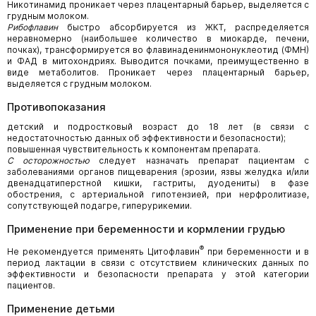
Никотинамид проникает через плацентарный барьер, выделяется с
грудным молоком.
Рибофлавин
быстро абсорбируется из ЖКТ, распределяется
неравномерно (наибольшее количество в миокарде, печени,
почках), трансформируется во флавинаденинмононуклеотид (ФМН)
и ФАД в митохондриях. Выводится почками, преимущественно в
виде метаболитов. Проникает через плацентарный барьер,
выделяется с грудным молоком.
Противопоказания
детский и подростковый возраст до 18 лет (в связи с
недостаточностью данных об эффективности и безопасности);
повышенная чувствительность к компонентам препарата.
С осторожностью
следует назначать препарат пациентам с
заболеваниями органов пищеварения (эрозии, язвы желудка и/или
двенадцатиперстной кишки, гастриты, дуодениты) в фазе
обострения, с артериальной гипотензией, при нерфролитиазе,
сопутствующей подагре, гиперурикемии.
Применение при беременности и кормлении грудью
®
Не рекомендуется применять Цитофлавин
при беременности и в
период лактации в связи с отсутствием клинических данных по
эффективности и безопасности препарата у этой категории
пациентов.
Применение детьми