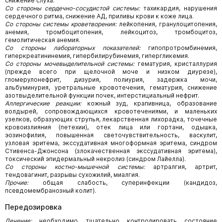
снижение слуха.
Со стороны сердечно-сосудистой системы:
тахикардия, нарушения
сердечного ритма, снижение АД, приливы крови к коже лица.
Со стороны системы кроветворения:
лейкопения, гранулоцитопения,
анемия, тромбоцитопения, лейкоцитоз, тромбоцитоз,
гемолитическая анемия.
Со стороны лабораторных показателей:
гипопротромбинемия,
гиперкреатининемия, гипербилирубинемия, гипергликемия.
Со стороны мочевыделительной системы:
гематурия, кристаллурия
(прежде всего при щелочной моче и низком диурезе),
гломерулонефрит, дизурия, полиурия, задержка мочи,
альбуминурия, уретральные кровотечения, гематурия, снижение
азотвыделительной функции почек, интерстициальный нефрит.
Аллергические реакции:
кожный зуд, крапивница, образование
волдырей, сопровождающихся кровотечениями, и маленьких
узелков, образующих струпья, лекарственная лихорадка, точечные
кровоизлияния (петехии), отек лица или гортани, одышка,
эозинофилия, повышенная светочувствительность, васкулит,
узловая эритема, экссудативная многоформная эритема, синдром
Стивенса-Джонсона (злокачественная экссудативная эритема),
токсический эпидермальный некролиз (синдром Лайелла).
Со стороны костно-мышечной системы:
артралгия, артрит,
тендовагинит, разрывы сухожилий, миалгия.
Прочие:
общая слабость, суперинфекции (кандидоз,
псевдомембранозный колит).
Передозировка
Лечение:
необходимо тщательно контролировать состояние