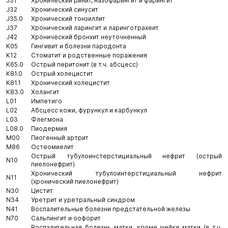
J31
Хронический ринит, назофарингит и фарингит
J32
Хронический синусит
J35.0
Хронический тонзиллит
J37
Хронический ларингит и ларинготрахеит
J42
Хронический бронхит неуточненный
K05
Гингивит и болезни пародонта
K12
Стоматит и родственные поражения
K65.0
Острый перитонит (в т.ч. абсцесс)
K81.0
Острый холецистит
K81.1
Хронический холецистит
K83.0
Холангит
L01
Импетиго
L02
Абсцесс кожи, фурункул и карбункул
L03
Флегмона
L08.0
Пиодермия
M00
Пиогенный артрит
M86
Остеомиелит
Острый тубулоинстерстициальный нефрит (острый
N10
пиелонефрит)
Хронический тубулоинтерстициальный нефрит
N11
(хронический пиелонефрит)
N30
Цистит
N34
Уретрит и уретральный синдром
N41
Воспалительные болезни предстательной железы
N70
Сальпингит и оофорит
Воспалительная болезнь матки, кроме шейки матки (в т.ч.