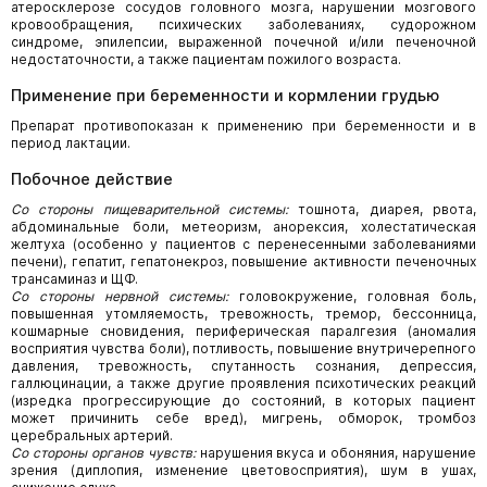
атеросклерозе сосудов головного мозга, нарушении мозгового
кровообращения, психических заболеваниях, судорожном
синдроме, эпилепсии, выраженной почечной и/или печеночной
недостаточности, а также пациентам пожилого возраста.
Применение при беременности и кормлении грудью
Препарат противопоказан к применению при беременности и в
период лактации.
Побочное действие
Со стороны пищеварительной системы:
тошнота, диарея, рвота,
абдоминальные боли, метеоризм, анорексия, холестатическая
желтуха (особенно у пациентов с перенесенными заболеваниями
печени), гепатит, гепатонекроз, повышение активности печеночных
трансаминаз и ЩФ.
Со стороны нервной системы:
головокружение, головная боль,
повышенная утомляемость, тревожность, тремор, бессонница,
кошмарные сновидения, периферическая паралгезия (аномалия
восприятия чувства боли), потливость, повышение внутричерепного
давления, тревожность, спутанность сознания, депрессия,
галлюцинации, а также другие проявления психотических реакций
(изредка прогрессирующие до состояний, в которых пациент
может причинить себе вред), мигрень, обморок, тромбоз
церебральных артерий.
Со стороны органов чувств:
нарушения вкуса и обоняния, нарушение
зрения (диплопия, изменение цветовосприятия), шум в ушах,