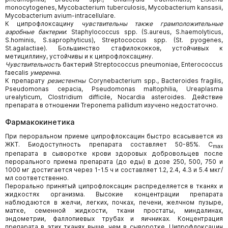
monocytogenes, Mycobacterium tuberculosis, Mycobacterium kansasii,
Mycobacterium avium-intracellulare.
К ципрофлоксацину
чувствительны также грамположительные
аэробные бактерии
: Staphylococcus spp. (S.aureus, S.haemolyticus,
S.hominis, S.saprophyticus), Streptococcus spp. (St. pyogenes,
St.agalactiae). Большинство стафилококков, устойчивых к
метициллину, устойчивы и к ципрофлоксацину.
Чувствительность
бактерий Streptococcus pneumoniae, Enterococcus
faecalis
умеренна
.
К препарату
резистентны
Corynebacterium spp., Bacteroides fragilis,
Pseudomonas cepacia, Pseudomonas maltophilia, Ureaplasma
urealyticum, Clostridium difficile, Nocardia asteroides. Действие
препарата в отношении Treponema pallidum изучено недостаточно.
Фармакокинетика
При пероральном приеме ципрофлоксацин быстро всасывается из
ЖКТ. Биодоступность препарата составляет 50-85%. C
max
препарата в сыворотке крови здоровых добровольцев после
перорального приема препарата (до еды) в дозе 250, 500, 750 и
1000 мг достигается через 1-1.5 ч и составляет 1.2, 2.4, 4.3 и 5.4 мкг/
мл соответственно.
Перорально принятый ципрофлоксацин распределяется в тканях и
жидкостях организма. Высокие концентрации препарата
наблюдаются в желчи, легких, почках, печени, желчном пузыре,
матке, семенной жидкости, ткани простаты, миндалинах,
эндометрии, фаллопиевых трубах и яичниках. Концентрация
препарата в этих тканях выше, чем в сыворотке. Ципрофлоксацин