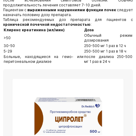
после исчезновения симптомов болезни. Обычно
продолжительность лечения составляет 7-10 дней.
Пациентам с
выраженными нарушениями функции почек
следует
назначать половину дозу препарата.
Таблица рекомендуемых доз препарата для пациентов с
хронической почечной недостаточностью
:
Клиренс креатинина (мл/мин)
Доза
Обычный режим
>50
дозирования
30-50
250-500 мг 1 раз в 12 ч
5-29
250-500 мг 1 раз в 18 ч
Больные, находящиеся на гемо- или
после диализа 250-500
перитонеальном диализе
мг 1 раз в 24 ч