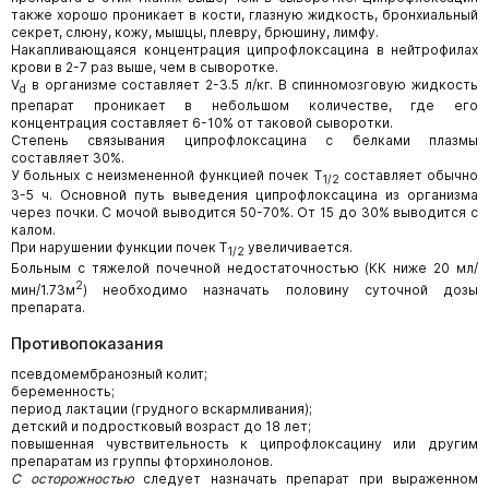
также хорошо проникает в кости, глазную жидкость, бронхиальный
секрет, слюну, кожу, мышцы, плевру, брюшину, лимфу.
Накапливающаяся концентрация ципрофлоксацина в нейтрофилах
крови в 2-7 раз выше, чем в сыворотке.
V
в организме составляет 2-3.5 л/кг. В спинномозговую жидкость
d
препарат проникает в небольшом количестве, где его
концентрация составляет 6-10% от таковой сыворотки.
Степень связывания ципрофлоксацина с белками плазмы
составляет 30%.
У больных с неизмененной функцией почек T
составляет обычно
1/2
3-5 ч. Основной путь выведения ципрофлоксацина из организма
через почки. С мочой выводится 50-70%. От 15 до 30% выводится с
калом.
При нарушении функции почек T
увеличивается.
1/2
Больным с тяжелой почечной недостаточностью (КК ниже 20 мл/
2
мин/1.73м
) необходимо назначать половину суточной дозы
препарата.
Противопоказания
псевдомембранозный колит;
беременность;
период лактации (грудного вскармливания);
детский и подростковый возраст до 18 лет;
повышенная чувствительность к ципрофлоксацину или другим
препаратам из группы фторхинолонов.
С осторожностью
следует назначать препарат при выраженном