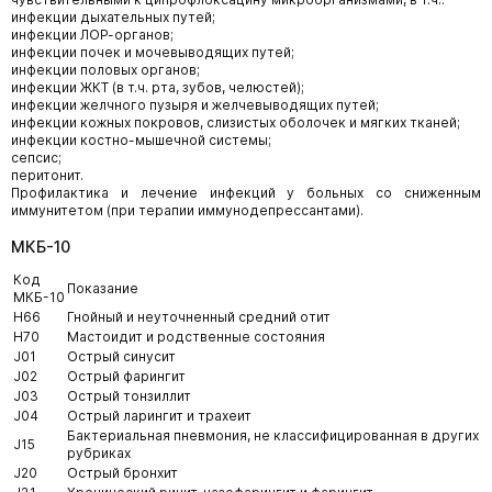
инфекции дыхательных путей;
инфекции ЛОР-органов;
инфекции почек и мочевыводящих путей;
инфекции половых органов;
инфекции ЖКТ (в т.ч. рта, зубов, челюстей);
инфекции желчного пузыря и желчевыводящих путей;
инфекции кожных покровов, слизистых оболочек и мягких тканей;
инфекции костно-мышечной системы;
сепсис;
перитонит.
Профилактика и лечение инфекций у больных со сниженным
иммунитетом (при терапии иммунодепрессантами).
МКБ-10
Код
Показание
МКБ-10
H66
Гнойный и неуточненный средний отит
H70
Мастоидит и родственные состояния
J01
Острый синусит
J02
Острый фарингит
J03
Острый тонзиллит
J04
Острый ларингит и трахеит
Бактериальная пневмония, не классифицированная в других
J15
рубриках
J20
Острый бронхит