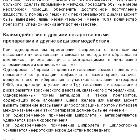
больного, сделать промывание желудка, проводить обычные меры
неотложной помощи, обеспечить достаточное поступление
жидкости. С помощью гемо- или перитонеального диализа может
быть выведено лишь незначительное (менее 10%) количество
препарата. Специфический антидот неизвестен.
Взаимодействие с другими лекарственными
препаратами и другие виды взаимодействия
При одновременном применении Ципролета с диданозином
всасывание ципрофлоксацина снижается вследствие образования
комплексов ципрофлоксацина с содержащимися в диданозине
алюминиевыми и магниевыми солями.
Одновременный прием Ципролета и теофиллина может привести к
повышению концентрации теофиллина в плазме крови, за счет
конкурентного ингибирования в участках связывания цитохрома
Р450, что приводит к увеличению T
теофиллина и возрастанию
1/2
риска развития токсического действия, связанного с теофиллином.
Одновременный прием антацидов, а также препаратов,
содержащих ионы алюминия, цинка, железа или магния, может
вызвать снижение всасывания ципрофлоксацина, поэтому интервал
между назначением этих препаратов должен быть не менее 4 ч.
При одновременном применении Ципролета и антикоагулянтов
удлиняется время кровотечения.
При одновременном применении Ципролета и циклоспорина
усиливается нефротоксическое действие последнего.