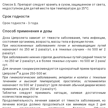
Список Б. Препарат следует хранить в сухом, защищенном от света,
недоступном для детей месте при температуре до 25°С.
Срок годности
Срок годности - 3 года.
Способ применения и дозы
Доза Ципролета зависит от тяжести заболевания, типа инфекции,
состояния организма, возраста, массы тела и функции почек.
При
неосложненных заболеваниях почек и мочевыводящих путей
назначают по 250 мг 2 раза/сут, а в
тяжелых случаях -
по 500 мг 2
раза/сут.
При
заболеваниях нижних отделов дыхательных путей средней тяжести
- по 250 мг 2 раза/сут, а в более
тяжелых случаях
- по 500 мг 2 раза/
сут.
Для
лечения гонореи
рекомендуется однократный прием препарата
®
Ципролет
в дозе 250-500 мг.
При
гинекологических заболеваниях, энтеритах и колитах с тяжелым
течением и высокой температурой, простатитах, остеомиелитах
назначают по 500 мг 2 раза/сут (для лечения
обычной диареи
можно
применять в дозе 250 мг 2 раза/сут).
Таблетки следует принимать натощак, запивая достаточным
количеством жидкости.
Продолжительность лечения зависит от тяжести заболевания, но
лечение всегда должно продолжаться как минимум еще 2 дня