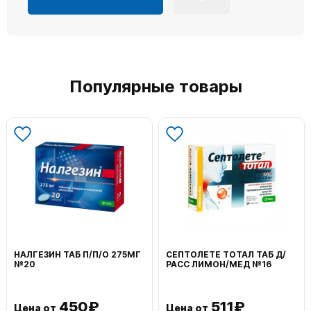
Популярные товары
/П/О 275МГ
СЕПТОЛЕТЕ ТОТАЛ ТАБ Д/
ВОЛЬТАРЕН ЭМУ
РАСС ЛИМОН/МЕД №16
НАРУЖ 2% 100Г
₽
511₽
1 19
Цена от
Цена от