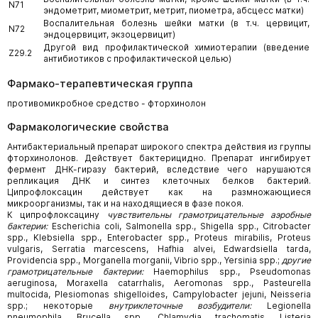
N71
эндометрит, миометрит, метрит, пиометра, абсцесс матки)
Воспалительная болезнь шейки матки (в т.ч. цервицит,
N72
эндоцервицит, экзоцервицит)
Другой вид профилактической химиотерапии (введение
Z29.2
антибиотиков с профилактической целью)
Фармако-терапевтическая группа
противомикробное средство - фторхинолон
Фармакологические свойства
Антибактериальный препарат широкого спектра действия из группы
фторхинолонов. Действует бактерицидно. Препарат ингибирует
фермент ДНК-гиразу бактерий, вследствие чего нарушаются
репликация ДНК и синтез клеточных белков бактерий.
Ципрофлоксацин действует как на размножающиеся
микроорганизмы, так и на находящиеся в фазе покоя.
К ципрофлоксацину
чувствительны грамотрицательные аэробные
бактерии:
Escherichia coli, Salmonella spp., Shigella spp., Citrobacter
spp., Klebsiella spp., Enterobacter spp., Proteus mirabilis, Proteus
vulgaris, Serratia marcescens, Hafhia alvei, Edwardsiella tarda,
Providencia spp., Morganella morganii, Vibrio spp., Yersinia spp.;
другие
грамотрицательные бактерии:
Haemophilus spp., Pseudomonas
aeruginosa, Moraxella catarrhalis, Aeromonas spp., Pasteurella
multocida, Plesiomonas shigelloides, Campylobacter jejuni, Neisseria
spp.; некоторые
внутриклеточные возбудители:
Legionella
pneumophila, Brucella spp., Chlamydia trachomatis, Listeria