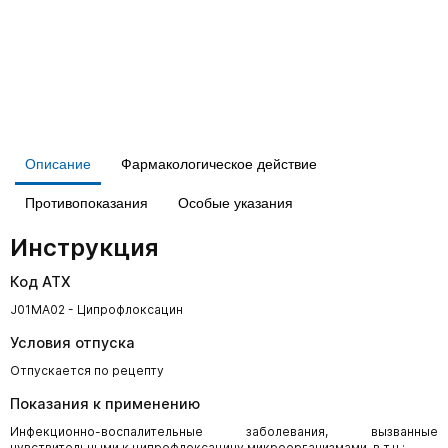
Описание
Фармакологическое действие
Противопоказания
Особые указания
Инструкция
Код АТХ
J01MA02 - Ципрофлоксацин
Условия отпуска
Отпускается по рецепту
Показания к применению
Инфекционно-воспалительные заболевания, вызванные
чувствительными к ципрофлоксацину микроорганизмами, в т.ч.: