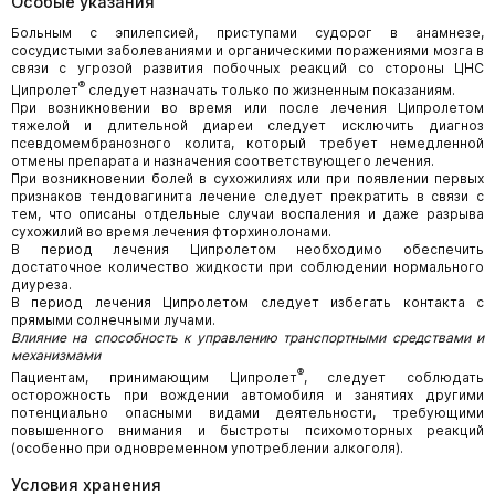
Особые указания
Больным с эпилепсией, приступами судорог в анамнезе,
сосудистыми заболеваниями и органическими поражениями мозга в
связи с угрозой развития побочных реакций со стороны ЦНС
®
Ципролет
следует назначать только по жизненным показаниям.
При возникновении во время или после лечения Ципролетом
тяжелой и длительной диареи следует исключить диагноз
псевдомембранозного колита, который требует немедленной
отмены препарата и назначения соответствующего лечения.
При возникновении болей в сухожилиях или при появлении первых
признаков тендовагинита лечение следует прекратить в связи с
тем, что описаны отдельные случаи воспаления и даже разрыва
сухожилий во время лечения фторхинолонами.
В период лечения Ципролетом необходимо обеспечить
достаточное количество жидкости при соблюдении нормального
диуреза.
В период лечения Ципролетом следует избегать контакта с
прямыми солнечными лучами.
Влияние на способность к управлению транспортными средствами и
механизмами
®
Пациентам, принимающим Ципролет
, следует соблюдать
осторожность при вождении автомобиля и занятиях другими
потенциально опасными видами деятельности, требующими
повышенного внимания и быстроты психомоторных реакций
(особенно при одновременном употреблении алкоголя).
Условия хранения