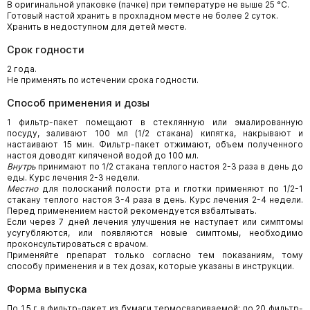
В оригинальной упаковке (пачке) при температуре не выше 25 °С.
Готовый настой хранить в прохладном месте не более 2 суток.
Хранить в недоступном для детей месте.
Срок годности
2 года.
Не применять по истечении срока годности.
Способ применения и дозы
1 фильтр-пакет помещают в стеклянную или эмалированную
посуду, заливают 100 мл (1/2 стакана) кипятка, накрывают и
настаивают 15 мин. Фильтр-пакет отжимают, объем полученного
настоя доводят кипяченой водой до 100 мл.
Внутрь
принимают по 1/2 стакана теплого настоя 2-3 раза в день до
еды. Курс лечения 2-3 недели.
Местно
для полосканий полости рта и глотки применяют по 1/2-1
стакану теплого настоя 3-4 раза в день. Курс лечения 2-4 недели.
Перед применением настой рекомендуется взбалтывать.
Если через 7 дней лечения улучшения не наступает или симптомы
усугубляются, или появляются новые симптомы, необходимо
проконсультироваться с врачом.
Применяйте препарат только согласно тем показаниям, тому
способу применения и в тех дозах, которые указаны в инструкции.
Форма выпуска
По 1,5 г в фильтр-пакет из бумаги термосвариваемой; по 20 фильтр-