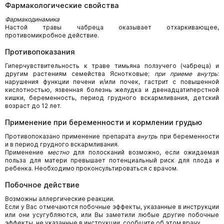
Фармакологические свойства
Фармакодинамика
Настой травы чабреца оказывает отхаркивающее,
противомикробное действие.
Противопоказания
Гиперчувствительность к траве тимьяна ползучего (чабреца) и
другим растениям семейства Яснотковые;
при приеме внутрь
:
нарушения функции печени и/или почек, гастрит с повышенной
кислотностью, язвенная болезнь желудка и двенадцатиперстной
кишки, беременность, период грудного вскармливания, детский
возраст до 12 лет.
Применение при беременности и кормлении грудью
Противопоказано применение препарата
внутрь
при беременности
и в период грудного вскармливания.
Применение
местно
для полосканий возможно, если ожидаемая
польза для матери превышает потенциальный риск для плода и
ребенка. Необходимо проконсультироваться с врачом.
Побочное действие
Возможны аллергические реакции.
Если у Вас отмечаются побочные эффекты, указанные в инструкции
или они усугубляются, или Вы заметили любые другие побочные
эффекты, не указанные в инструкции, сообщите об этом врачу.