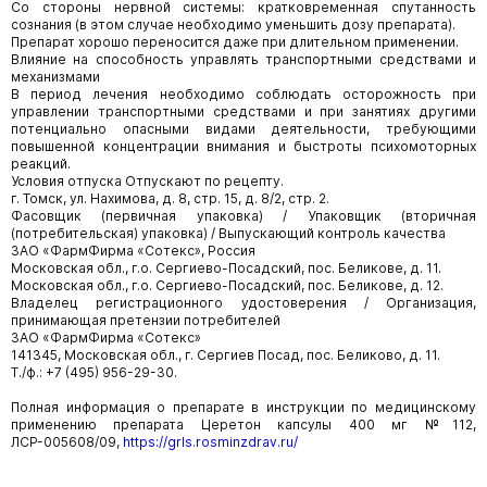
Со стороны нервной системы: кратковременная спутанность
сознания (в этом случае необходимо уменьшить дозу препарата).
Препарат хорошо переносится даже при длительном применении.
Влияние на способность управлять транспортными средствами и
механизмами
В период лечения необходимо соблюдать осторожность при
управлении транспортными средствами и при занятиях другими
потенциально опасными видами деятельности, требующими
повышенной концентрации внимания и быстроты психомоторных
реакций.
Условия отпуска Отпускают по рецепту.
г. Томск, ул. Нахимова, д. 8, стр. 15, д. 8/2, стр. 2.
Фасовщик (первичная упаковка) / Упаковщик (вторичная
(потребительская) упаковка) / Выпускающий контроль качества
ЗАО «ФармФирма «Сотекс», Россия
Московская обл., г.о. Сергиево-Посадский, пос. Беликове, д. 11.
Московская обл., г.о. Сергиево-Посадский, пос. Беликове, д. 12.
Владелец регистрационного удостоверения / Организация,
принимающая претензии потребителей
ЗАО «ФармФирма «Сотекс»
141345, Московская обл., г. Сергиев Посад, пос. Беликово, д. 11.
Т./ф.: +7 (495) 956-29-30.
Полная информация о препарате в инструкции по медицинскому
применению препарата Церетон капсулы 400 мг №112,
ЛСР-005608/09,
https://grls.rosminzdrav.ru/