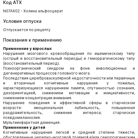
Код АТХ
N07AX02 - Холина альфосцерат
Условия отпуска
Отпускается по рецепту
Показания к применению
Применение у взрослых
Нарушения мозгового кровообращения по ишемическому типу
(острый и восстановительный периоды) и геморрагическому типу
(восстановительный период).
Психоорганический синдром на фоне инволюционных и
дегенеративных процессов головного мозга.
Последствия цереброваскулярной недостаточности или первичные
и вторичные когнитивные нарушения у пожилых,
характеризующиеся нарушением памяти, спутанностью сознания,
дезориентацией, снижением мотивации и инициативности,
снижением концентрации внимания.
Нарушение поведения и аффективной сферы в старческом
возрасте: эмоциональная лабильность, повышенная
раздражительность, снижение интереса; старческая
псевдомеланхолия.
Мультиинфарктная деменция.
Применение у детей
Когнитивные нарушения легкой и средней степени тяжести,
обусловленные черепно-мозговой травмой и/или геморрагическим