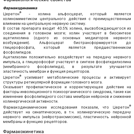
Фармакодинамика
®
Церетон
- холина альфосцерат, который является
холиномиметиком центрального действия с преимущественным
влиянием на центральную нервную систему.
В состав препарата входит 40.5% холина, высвобождающегося из
соединения в головном мозге; холин участвует в биосинтезе
ацетилхолина (одного из основных медиаторов нервного
возбуждения). Альфосцерат биотрансформируется до
глицерофосфата, который является предшественником
фосфолипидов.
Ацетилхолин положительно воздействует на передачу нервного
импульса, а глицерофосфат участвует в синтезе фосфатидилхолина
(мембранного фосфолипида), в результате улучшается
эластичность мембран и функция рецепторов.
®
Церетон
усиливает метаболические процессы и активирует
структуры ретикулярной формации головного мозга.
Оказывает профилактическое и корректирующее действие на
факторы инволюционного психоорганического синдрома, такие как
изменение фосфолипидного состава мембран нейронов и снижение
холинергической активности.
®
Фармакодинамические исследования показали, что Церетон
действует на синаптическую, в т.ч. холинергическую передачу
нервного импульса (нейротрансмиссию), пластичность нейронной
мембраны и функцию рецепторов.
Фармакокинетика