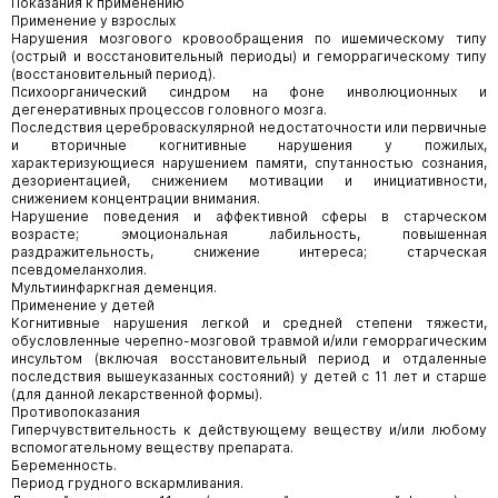
Показания к применению
Применение у взрослых
Нарушения мозгового кровообращения по ишемическому типу
(острый и восстановительный периоды) и геморрагическому типу
(восстановительный период).
Психоорганический синдром на фоне инволюционных и
дегенеративных процессов головного мозга.
Последствия цереброваскулярной недостаточности или первичные
и вторичные когнитивные нарушения у пожилых,
характеризующиеся нарушением памяти, спутанностью сознания,
дезориентацией, снижением мотивации и инициативности,
снижением концентрации внимания.
Нарушение поведения и аффективной сферы в старческом
возрасте; эмоциональная лабильность, повышенная
раздражительность, снижение интереса; старческая
псевдомеланхолия.
Мультиинфаркгная деменция.
Применение у детей
Когнитивные нарушения легкой и средней степени тяжести,
обусловленные черепно-мозговой травмой и/или геморрагическим
инсультом (включая восстановительный период и отдаленные
последствия вышеуказанных состояний) у детей с 11 лет и старше
(для данной лекарственной формы).
Противопоказания
Гиперчувствительность к действующему веществу и/или любому
вспомогательному веществу препарата.
Беременность.
Период грудного вскармливания.