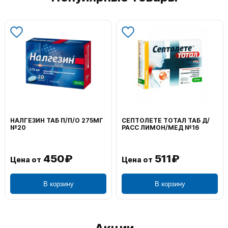
ОЛЕТЕ ТОТАЛ ТАБ Д/
ВОЛЬТАРЕН ЭМУЛЬГЕЛЬ
ФЕНИС
 ЛИМОН/МЕД №16
НАРУЖ 2% 100Г
0,1% 5
511₽
1 195₽
 от
Цена от
Цена 
В корзину
В корзину