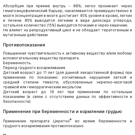
Абсорбция при приеме внутрь - 88%; легко проникает через
гематоэнцефалический барьер, накапливается преимущественно в
мозге (концентрация в мозге достигает 45% уровня в крови), легких
и печени; 85% выводится легкими в виде диоксида углерода,
остальное количество (15%) выводится почками и через кишечник.
Не влияет на репродуктивный цикл и не обладает тератогенным и
мутагенным действием.
Противопоказания
Повышенная чувствительность к активному веществу и/или любому
вспомогательному веществу препарата.
Беременность.
Период грудного вскармливания.
Детский возраст до 11 лет (для данной лекарственной формы) при
применении по показанию: когнитивные нарушения легкой и
средней степени тяжести, обусловленные черепно-мозговой
травмой или геморрагическим инсультом.
Детский возраст до 18 лет при применении по остальным
показаниям (в связи с отсутствием данных по эффективности и
безопасности).
Применение при беременности и кормлении грудью
®
Применение препарата Церетон
во время беременности и
грудного вскармливания противопоказано.