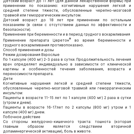
Детский возраст до 11 лет (для данной лекарственной формы) при
применении по показанию: когнитивные нарушения легкой и
средней степени тяжести, обусловленные черепно-мозговой
травмой или геморрагическим инсультом.
Детский возраст до 18 лет при применении по остальным
показаниям (в связи с отсутствием данных по эффективности и
безопасности).
Применение при беременности и в период грудного вскармливания
®
Применение препарата Церетон
во время беременности и
грудного вскармливания противопоказано.
Способ применения и дозы
Режим дозирования Взрослые
По 1 капсуле (400 мг) 2-3 раза в сутки. Продолжительность лечения
врач определяет индивидуально в зависимости от клинической
картины и особенностей течения заболевания, возраста и
переносимости препарата.
Дети
Когнитивные нарушения легкой и средней степени тяжести,
обусловленные черепно-мозговой травмой или геморрагическим
инсультом:
Пациенты в возрасте 11-15 лет по 1 капсуле (400 мг) 2 раза в сутки
(утром и днем).
Пациенты в возрасте 16-17лет по 2 капсулы (800 мг) утром и 1
капсуле (400 мг) днем.
Побочное действие
Со стороны желудочно-кишечного тракта: тошнота (которая
главным образом является следствием вторичной
допаминергической активации), боль в животе.