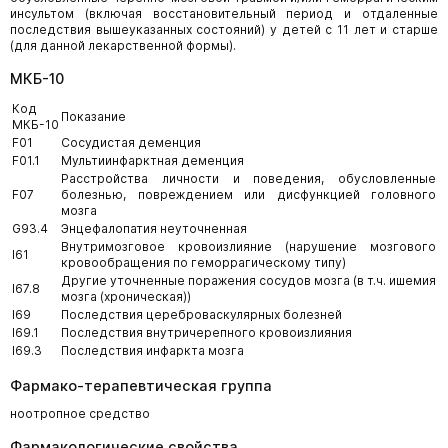
инсультом (включая восстановительный период и отдаленные
последствия вышеуказанных состояний) у детей с 11 лет и старше
(для данной лекарственной формы).
МКБ-10
Код
Показание
МКБ-10
F01
Сосудистая деменция
F01.1
Мультиинфарктная деменция
Расстройства личности и поведения, обусловленные
F07
болезнью, повреждением или дисфункцией головного
мозга
G93.4
Энцефалопатия неуточненная
Внутримозговое кровоизлияние (нарушение мозгового
I61
кровообращения по геморрагическому типу)
Другие уточненные поражения сосудов мозга (в т.ч. ишемия
I67.8
мозга (хроническая))
I69
Последствия цереброваскулярных болезней
I69.1
Последствия внутричерепного кровоизлияния
I69.3
Последствия инфаркта мозга
Фармако-терапевтическая группа
ноотропное средство
Фармакологические свойства