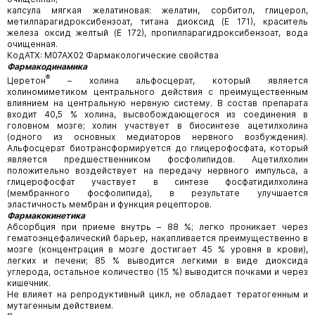
капсула мягкая желатиновая: желатин, сорбитол, глицерол,
метилпарагидроксибензоат, титана диоксид (Е 171), краситель
железа оксид желтый (Е 172), пропилпарагидроксибензоат, вода
очищенная.
КодАТХ: М07АХ02 Фармакологические свойства
Фармакодинамика
®
Церетон
– холина альфосцерат, который является
холиномиметиком центрального действия с преимущественным
влиянием на центральную нервную систему. В состав препарата
входит 40,5 % холина, высвобождающегося из соединения в
головном мозге; холин участвует в биосинтезе ацетилхолина
(одного из основных медиаторов нервного возбуждения).
Альфосцерат биотрансформируется до глицерофосфата, который
является предшественником фосфолипидов. Ацетилхолин
положительно воздействует на передачу нервного импульса, а
глицерофосфат участвует в синтезе фосфатидилхолина
(мембранного фосфолипида), в результате улучшается
эластичность мембран и функция рецепторов.
Фармакокинетика
Абсорбция при приеме внутрь – 88 %; легко проникает через
гематоэнцефалический барьер, накапливается преимущественно в
мозге (концентрация в мозге достигает 45 % уровня в крови),
легких и печени; 85 % выводится легкими в виде диоксида
углерода, остальное количество (15 %) выводится почками и через
кишечник.
Не влияет на репродуктивный цикл, не обладает тератогенным и
мутагенным действием.