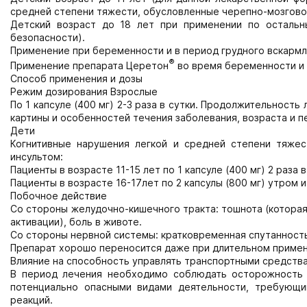
средней степени тяжести, обусловленные черепно-мозгово
Детский возраст до 18 лет при применении по остальн
безопасности).
Применение при беременности и в период грудного вскарм
®
Применение препарата Церетон
во время беременности и 
Способ применения и дозы
Режим дозирования Взрослые
По 1 капсуле (400 мг) 2-3 раза в сутки. Продолжительност
картины и особенностей течения заболевания, возраста и 
Дети
Когнитивные нарушения легкой и средней степени тяжес
инсультом:
Пациенты в возрасте 11-15 лет по 1 капсуле (400 мг) 2 раза в
Пациенты в возрасте 16-17лет по 2 капсулы (800 мг) утром и 
Побочное действие
Со стороны желудочно-кишечного тракта: тошнота (котора
активации), боль в животе.
Со стороны нервной системы: кратковременная спутанность
Препарат хорошо переносится даже при длительном примен
Влияние на способность управлять транспортными средств
В период лечения необходимо соблюдать осторожность 
потенциально опасными видами деятельности, требующ
реакций.