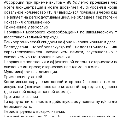
Абсорбция при приеме внутрь – 88 %; легко проникает че
мозге (концентрация в мозге достигает 45 % уровня в крови
остальное количество (15 %) выводится почками и через ки
Не влияет на репродуктивный цикл, не обладает тератоген
Показания к применению
Применение у взрослых
Нарушения мозгового кровообращения по ишемическому ти
(восстановительный период).
Психоорганический синдром на фоне инволюционных и деген
Последствия цереброваскулярной недостаточности и
характеризующиеся нарушением памяти, спутанностью с
снижением концентрации внимания.
Нарушение поведения и аффективной сферы в старческом в
снижение интереса; старческая псевдомеланхолия.
Мультиинфаркгная деменция.
Применение у детей
Когнитивные нарушения легкой и средней степени тяжест
инсультом (включая восстановительный период и отдаленн
(для данной лекарственной формы).
Противопоказания
Гиперчувствительность к действующему веществу и/или л
Беременность.
Период грудного вскармливания.
Детский возраст до 11 лет (для данной лекарственной фо