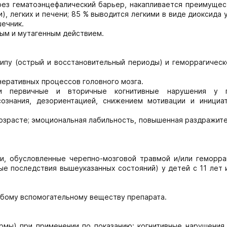
рез гематоэнцефалический барьер, накапливается преимущес
), легких и печени; 85 % выводится легкими в виде диоксида 
шечник.
ным и мутагенным действием.
пу (острый и восстановительный периоды) и геморрагическ
еративных процессов головного мозга.
ли первичные и вторичные когнитивные нарушения у 
ознания, дезориентацией, снижением мотивации и инициат
озрасте; эмоциональная лабильность, повышенная раздражите
и, обусловленные черепно-мозговой травмой и/или геморра
ые последствия вышеуказанных состояний) у детей с 11 лет 
юбому вспомогательному веществу препарата.
рмы) при применении по показанию: когнитивные нарушения 