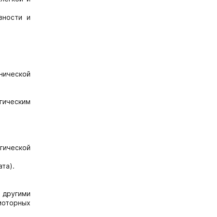
вности и
инической
гическим
гической
та).
 другими
моторных