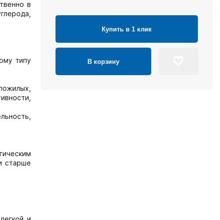
твенно в
углерода,
Купить в 1 клик
ому типу
В корзину
пожилых,
ивности,
льность,
гическим
и старше
легкой и