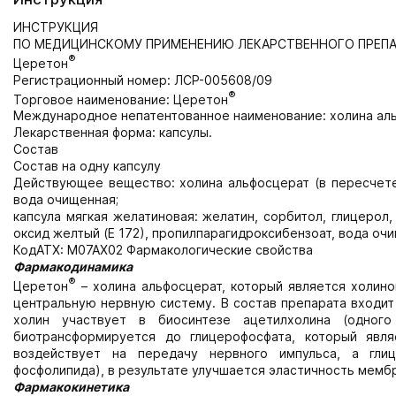
ИНСТРУКЦИЯ
ПО МЕДИЦИНСКОМУ ПРИМЕНЕНИЮ ЛЕКАРСТВЕННОГО ПРЕПА
®
Церетон
Регистрационный номер: ЛСР-005608/09
®
Торговое наименование: Церетон
Международное непатентованное наименование: холина ал
Лекарственная форма: капсулы.
Состав
Состав на одну капсулу
Действующее вещество: холина альфосцерат (в пересчете н
вода очищенная;
капсула мягкая желатиновая: желатин, сорбитол, глицерол,
оксид желтый (Е 172), пропилпарагидроксибензоат, вода оч
КодАТХ: М07АХ02 Фармакологические свойства
Фармакодинамика
®
Церетон
– холина альфосцерат, который является холин
центральную нервную систему. В состав препарата входит
холин участвует в биосинтезе ацетилхолина (одного
биотрансформируется до глицерофосфата, который явл
воздействует на передачу нервного импульса, а гли
фосфолипида), в результате улучшается эластичность мемб
Фармакокинетика