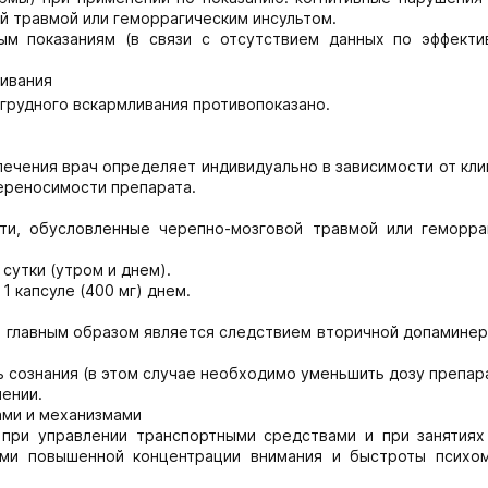
й травмой или геморрагическим инсультом.
ым показаниям (в связи с отсутствием данных по эффекти
ливания
грудного вскармливания противопоказано.
ь лечения врач определяет индивидуально в зависимости от кл
переносимости препарата.
ти, обусловленные черепно-мозговой травмой или геморра
 сутки (утром и днем).
1 капсуле (400 мг) днем.
я главным образом является следствием вторичной допаминер
 сознания (в этом случае необходимо уменьшить дозу препара
ении.
ами и механизмами
при управлении транспортными средствами и при занятиях
ими повышенной концентрации внимания и быстроты психо