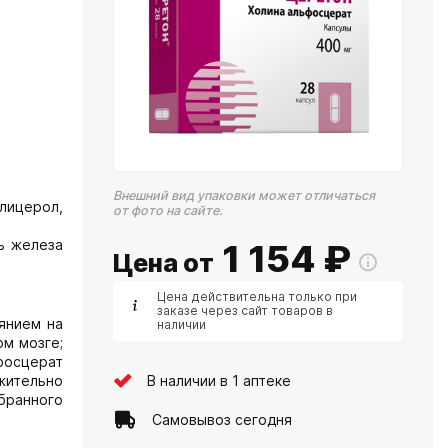
Внешний вид упаковки может отличаться
глицерол,
от фото на сайте.
ль железа
1 154
₽
Цена от
Цена действительна только при
заказе через сайт товаров в
янием на
наличии
м мозге;
фосцерат
В наличии в 1 аптеке
жительно
бранного
Самовывоз сегодня