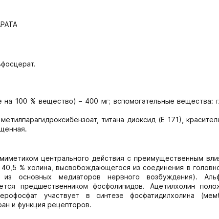
РАТА
ьфосцерат.
а 100 % вещество) ­­– 400 мг; вспомогательные вещества: 
 метилпарагидроксибензоат, титана диоксид (Е 171), красите
ищенная.
омиметиком центрального действия с преимущественным вли
 40,5 % холина, высвобождающегося из соединения в головно
 из основных медиаторов нервного возбуждения). Аль
яется предшественником фосфолипидов. Ацетилхолин поло
церофосфат участвует в синтезе фосфатидилхолина (мем
ран и функция рецепторов.