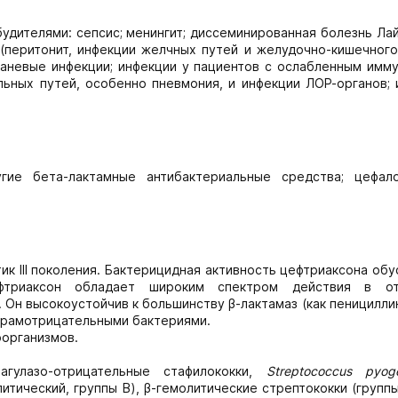
ителями: сепсис; менингит; диссеминированная болезнь Лайма 
(перитонит, инфекции желчных путей и желудочно-кишечного 
 раневые инфекции; инфекции у пациентов с ослабленным имм
ьных путей, особенно пневмония, и инфекции ЛОР-органов; 
угие бета-лактамные антибактериальные средства; цефал
к III поколения. Бактерицидная активность цефтриаксона об
ефтриаксон обладает широким спектром действия в о
Он высокоустойчив к большинству β-лактамаз (как пенициллин
грамотрицательными бактериями.
организмов.
агулазо-отрицательные стафилококки,
Streptococcus
pyog
итический, группы В), β-гемолитические стрептококки (группы