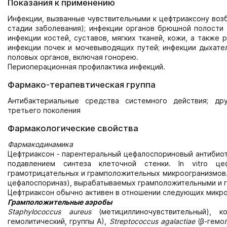
Показания к применению
Инфекции, вызванные чувствительными к цефтриаксону возбуд
стадии заболевания); инфекции органов брюшной полости 
инфекции костей, суставов, мягких тканей, кожи, а также
инфекции почек и мочевыводящих путей; инфекции дыхател
половых органов, включая гонорею.
Периоперационная профилактика инфекций.
Фармако-терапевтическая группа
Антибактериальные средства системного действия; др
третьего поколения
Фармакологические свойства
Фармакодинамика
Цефтриаксон - парентеральный цефалоспориновый антибиоти
подавлением синтеза клеточной стенки. In vitro ц
грамотрицательных и грамположительных микроогранизмов. 
цефалоспориназ), вырабатываемых грамположительными и 
Цефтриаксон обычно активен в отношении следующих микро
Грамположительные аэробы
Staphylococcus
aureus
(метициллиночувствительный), ко
гемолитический, группы A),
Streptococcus
agalactiae
(β-гемол