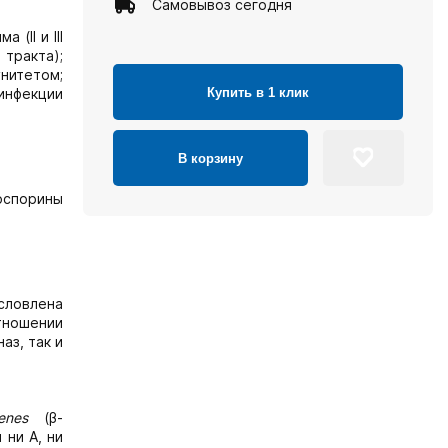
Самовывоз сегодня
(II и III
тракта);
унитетом;
Купить в 1 клик
инфекции
В корзину
оспорины
условлена
тношении
аз, так и
enes
(β-
 ни А, ни