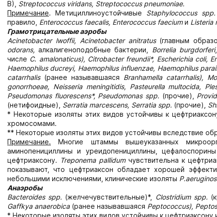
В),
Streptococcus
viridans,
Streptococcus
pneumoniae.
Примечание
. Метициллиноустойчивые
Staphylococcus
spp.
правило,
Enterococcus
faecalis,
Enterococcus
faecium
и
Listeria
Грамотрицательные аэробы
Acinetobacter lwoffii, Acinetobacter
anitratus
(главным образ
odorans,
алкалигеноподобные бактерии,
Borrelia
burgdorferi
числе
С
.
amalonaticus),
Citrobacter
freundii*,
Escherichia
coli,
E
Haemophilus
ducreyi,
Haemophilus
influenzae,
Haemophilus
para
catarrhalis
(ранее называвшаяся
Branhamella
catarrhalis),
Mo
gonorrhoeae, Neisseria meningitidis, Pasteurella multocida, Ples
Pseudomonas fluorescens*, Pseudomonas spp.
(прочие),
Provid
(нетифоидные),
Serratia marcescens, Serratia spp.
(прочие),
Shi
* Некоторые изоляты этих видов устойчивы к цефтриаксон
хромосомами.
** Некоторые изоляты этих видов устойчивы вследствие об
Примечание.
Многие штаммы вышеуказанных микроорга
аминопенициллины и уреидопенициллины, цефалоспорины
цефтриаксону.
Treponema
pallidum
чувствительна к цефтриак
показывают, что цефтриаксон обладает хорошей эффекти
небольшими исключениями, клинические изоляты
Р.
aeruginos
Анаэробы
Bacteroides
spp.
(желчечувствительные)*,
Clostridium
spp.
(
Gaffkya anaerobica
(ранее называвшаяся
Peptococcus), Peptos
* Некоторые изоляты этих видов устойчивы к цефтриаксону 