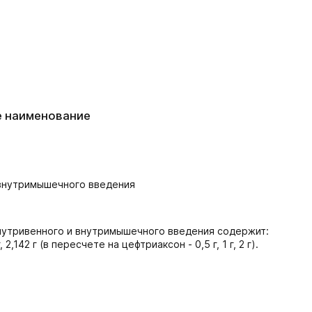
е наименование
 внутримышечного введения
внутривенного и внутримышечного введения содержит:
 2,142 г (в пересчете на цефтриаксон - 0,5 г, 1 г, 2 г).