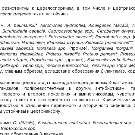
резистентны к цефалоспоринам, в том числе к цефтриакс
monocytogenes
также устойчивы.
ом,
A.
baumannii)
*
Aeromonas
hydrophila,
Alcaligenes
faecalis,
A
,
Burkholderia
cepacia,
Capnocytophaga
spp.,
Citrobacter
divers
nterobacter
aerogenes*,
Enterobacter
cloacae
*,
Enterobacter
spp.
(
influenzae,
Hafnia
alvei,
Klebsiella
oxytoca,
Klebsiella
pneumoniae
**
raxella
osloensis,
Moraxella
spp.
(прочие),
Morganella morganii,
iomonas shigelloides, Proteus mirabilis, Proteus penneri*, Proteus
encia rettgeri, Providencia spp.
(прочие),
Salmonella typhi, Salmo
gella spp., Vibrio spp., Yersinia enterocolitica, Yersinia spp.
(прочие)
у, главным образом, вследствие образования β-лактамаз, ко
разования целого ряда плазмидо-опосредованных β-лактамаз.
низмов, полирезистентные к другим антибиотикам, та
 первого и второго поколения и аминогликозиды, чувстви
сону in vitro и в экспериментах на животных. Клинические 
вностью в отношении первичного и вторичного сифилиса. 
a
устойчивы к цефтриаксону.
кроме
С
.
difficile
),
Fusobacterium nucleatum, Fusobacterium spp.
(
treptococcus spp.
из-за образования β-лактамаз.