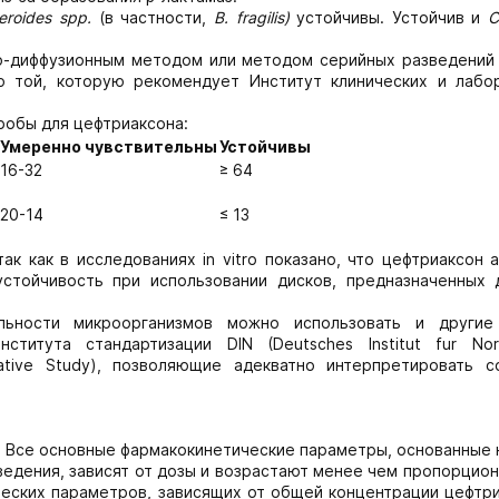
eroides
spp.
(в частности,
В.
fragilis)
устойчивы. Устойчив и
C
о-диффузионным методом или методом серийных разведений 
ю той, которую рекомендует Институт клинических и лабо
робы для цефтриаксона:
Умеренно чувствительны
Устойчивы
16-32
≥ 64
20-14
≤ 13
к как в исследованиях in vitro показано, что цефтриаксон 
стойчивость при использовании дисков, предназначенных 
льности микроорганизмов можно использовать и други
ститута стандартизации DIN (Deutsches Institut fur No
rative Study), позволяющие адекватно интерпретировать с
. Все основные фармакокинетические параметры, основанные 
едения, зависят от дозы и возрастают менее чем пропорцио
еских параметров, зависящих от общей концентрации цефтри