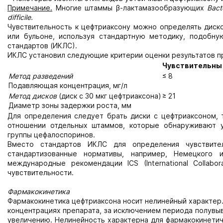
Примечание.
Многие штаммы β-лактамазообразующих
Bact
difficile.
Чувствительность к цефтриаксону можно определять диск
или бульоне, используя стандартную методику, подобну
стандартов (ИКЛС).
ИКЛС установил следующие критерии оценки результатов п
Чувствительны
Метод разведений
≤ 8
Подавляющая концентрация, мг/л
Метод дисков
(диск с 30 мкг цефтриаксона)
≥ 21
Диаметр зоны задержки роста, мм
Для определения следует брать диски с цефтриаксоном, та
отношении отдельных штаммов, которые обнаруживают у
группы цефалоспоринов.
Вместо стандартов ИКЛС для определения чувствите
стандартизованные нормативы, например, Немецкого ин
международные рекомендации ICS (International Collabo
чувствительности.
Фармакокинетика
Фармакокинетика цефтриаксона носит нелинейный характер
концентрациях препарата, за исключением периода полувыв
увеличению. Нелинейность характерна для фармакокинетич