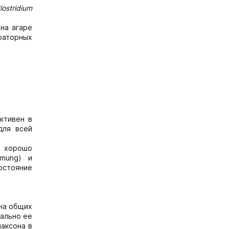
lostridium
на агаре
раторных
активен в
для всей
е хорошо
rmung) и
остояние
на общих
нально ее
аксона в