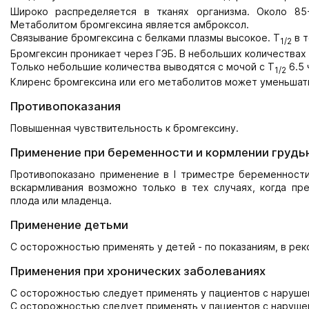
Широко распределяется в тканях организма. Около 8
Метаболитом бромгексина является амброксол.
Связывание бромгексина с белками плазмы высокое. T
в т
1/2
Бромгексин проникает через ГЭБ. В небольших количествах
Только небольшие количества выводятся с мочой с T
6.5 
1/2
Клиренс бромгексина или его метаболитов может уменьшать
Противопоказания
Повышенная чувствительность к бромгексину.
Применение при беременности и кормлении грудь
Противопоказано применение в I триместре беременности.
вскармливания возможно только в тех случаях, когда пр
плода или младенца.
Применение детьми
С осторожностью применять у детей - по показаниям, в ре
Применения при хронических заболеваниях
С осторожностью следует применять у пациентов с наруше
С осторожностью следует применять у пациентов с наруше