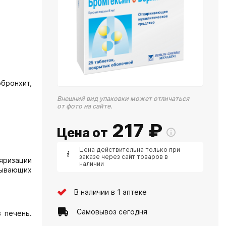
бронхит,
Внешний вид упаковки может отличаться
от фото на сайте.
217
₽
Цена от
Цена действительна только при
заказе через сайт товаров в
яризации
наличии
тывающих
В наличии в 1 аптеке
Самовывоз сегодня
 печень.