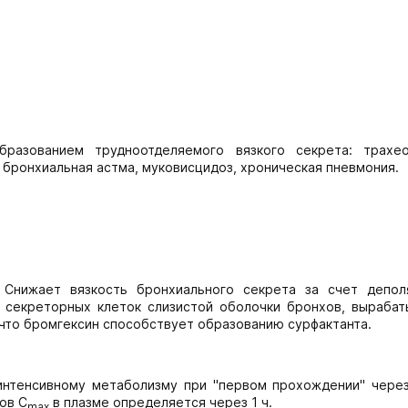
разованием трудноотделяемого вязкого секрета: трахео
бронхиальная астма, муковисцидоз, хроническая пневмония.
 Снижает вязкость бронхиального секрета за счет депол
 секреторных клеток слизистой оболочки бронхов, выраба
что бромгексин способствует образованию сурфактанта.
интенсивному метаболизму при "первом прохождении" через
ов C
в плазме определяется через 1 ч.
max