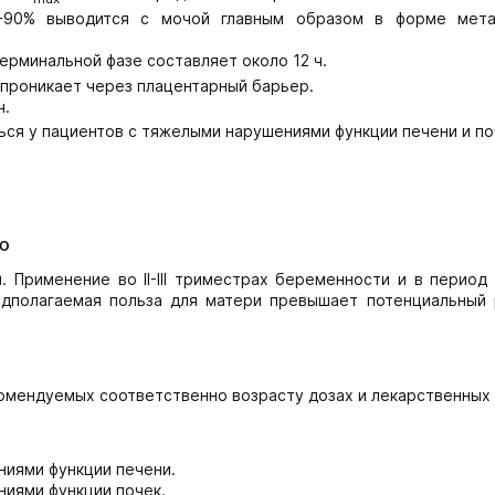
5-90% выводится с мочой главным образом в форме мета
ерминальной фазе составляет около 12 ч.
 проникает через плацентарный барьер.
ч.
ся у пациентов с тяжелыми нарушениями функции печени и по
ю
 Применение во II-III триместрах беременности и в период 
едполагаемая польза для матери превышает потенциальный 
комендуемых соответственно возрасту дозах и лекарственных
ниями функции печени.
ниями функции почек.