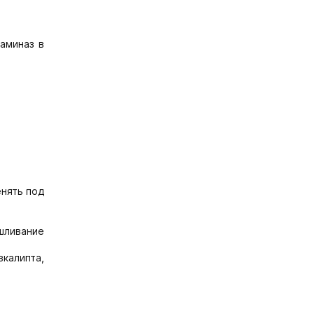
аминаз в
енять под
шливание
вкалипта,