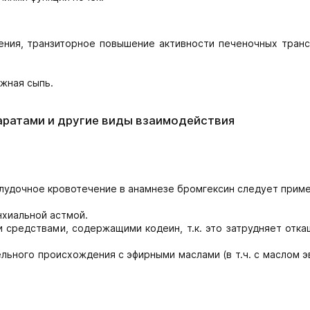
ения, транзиторное повышение активности печеночных транс
жная сыпь.
аратами и другие виды взаимодействия
желудочное кровотечение в анамнезе бромгексин следует прим
хиальной астмой.
средствами, содержащими кодеин, т.к. это затрудняет отка
ьного происхождения с эфирными маслами (в т.ч. с маслом э