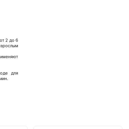
от 2 до 6
 взрослым
применяют
иоде для
мин.