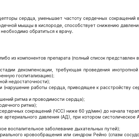
епторы сердца, уменьшает частоту сердечных сокращений в
ердечной мышцы в кислороде, способствует снижению давлени
 необходимо обратиться к врачу.
й-либо из компонентов препарата (полный список представлен 
 стадии декомпенсации, требующая проведения инотропной
енную госпитализацию);
ной недостаточности);
епени (нарушение работы сердца, приводящее к расстройству с
ушений ритма и проводимости сердца);
рдечного ритма);
сердечных сокращений (ЧСС) ниже 60 уд/мин) до начала терап
ие артериального давления (АД), при котором систолическое
кое воспалительное заболевание дыхательных путей);
риального кровообращения или синдром Рейно (спазм сосудо