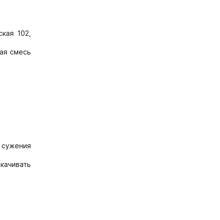
кая 102,
хая смесь
а сужения
качивать