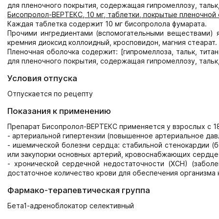
для пленочного покрытия, содержащая гипромеллозу, тальк,
Бисопролол-ВЕРТЕКС, 10 мг, таблетки, покрытые пленочной
Каждая таблетка содержит 10 мг бисопролола фумарата.
Прочими ингредиентами (вспомогательными веществами) я
кремния диоксид коллоидный, кросповидон, магния стеарат.
Пленочная оболочка содержит: [гипромеллоза, тальк, титан
для пленочного покрытия, содержащая гипромеллозу, тальк,
Условия отпуска
Отпускается по рецепту
Показания к применению
Препарат Бисопролол-ВЕРТЕКС применяется у взрослых с 18
- артериальной гипертензии (повышенное артериальное дав
- ишемической болезни сердца: стабильной стенокардии (б
или закупорки основных артерий, кровоснабжающих сердце
- хронической сердечной недостаточности (ХСН) (забол
достаточное количество крови для обеспечения организма 
Фармако-терапевтическая группа
Бета1-адреноблокатор селективный