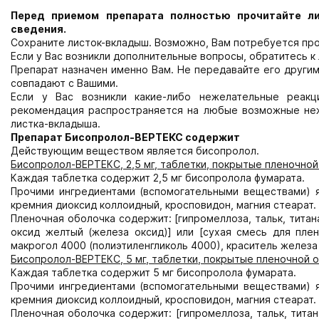
Перед приемом препарата полностью прочитайте л
сведения.
Сохраните листок-вкладыш. Возможно, Вам потребуется про
Если у Вас возникли дополнительные вопросы, обратитесь к
Препарат назначен именно Вам. Не передавайте его други
совпадают с Вашими.
Если у Вас возникли какие-либо нежелательные реакц
рекомендация распространяется на любые возможные неж
листка-вкладыша.
Препарат Бисопролол-ВЕРТЕКС содержит
Действующим веществом является бисопролол.
Бисопролол-ВЕРТЕКС, 2,5 мг, таблетки, покрытые пленочно
Каждая таблетка содержит 2,5 мг бисопролола фумарата.
Прочими ингредиентами (вспомогательными веществами) я
кремния диоксид коллоидный, кросповидон, магния стеарат.
Пленочная оболочка содержит: [гипромеллоза, тальк, титан
оксид желтый (железа оксид)] или [сухая смесь для плен
макрогол 4000 (полиэтиленгликоль 4000), краситель железа
Бисопролол-ВЕРТЕКС, 5 мг, таблетки, покрытые пленочной 
Каждая таблетка содержит 5 мг бисопролола фумарата.
Прочими ингредиентами (вспомогательными веществами) я
кремния диоксид коллоидный, кросповидон, магния стеарат.
Пленочная оболочка содержит: [гипромеллоза, тальк, титан