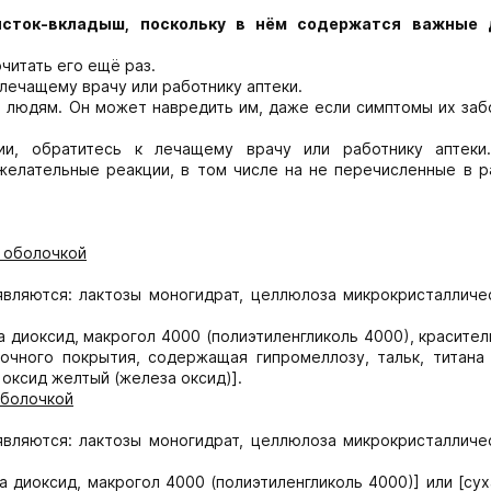
исток-вкладыш, поскольку в нём содержатся важные 
читать его ещё раз.
 лечащему врачу или работнику аптеки.
м людям. Он может навредить им, даже если симптомы их заб
ии, обратитесь к лечащему врачу или работнику аптеки
елательные реакции, в том числе на не перечисленные в р
й оболочкой
вляются: лактозы моногидрат, целлюлоза микрокристалличес
а диоксид, макрогол 4000 (полиэтиленгликоль 4000), красите
очного покрытия, содержащая гипромеллозу, тальк, титана 
 оксид желтый (железа оксид)].
оболочкой
вляются: лактозы моногидрат, целлюлоза микрокристалличес
а диоксид, макрогол 4000 (полиэтиленгликоль 4000)] или [су