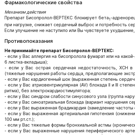
Фармакологические свойства
Механизм действия
Препарат Бисопролол-ВЕРТЕКС блокирует бета
-адренорец
1
при нагрузке, снижает сердечный выброс и потребность с
Если улучшение не наступило или Вы чувствуете ухудшение,
Противопоказания
Не принимайте препарат Бисопролол-ВЕРТЕКС:
- если у Вас аллергия на бисопролола фумарат или на како
6 листка-вкладыша);
- если у Вас острая сердечная недостаточность, ХСН в
(тяжелые нарушения работы сердца, предполагающие экстр
- если у Вас кардиогенный шок (выраженная степень сердеч
- если у Вас атриовентрикулярная (AV) блокада II и III ст
ритма), без электрокардиостимулятора;
- если у Вас синдром слабости синусового узла (группа нар
- если у Вас синоатриальная блокада (вариант нарушения се
- если у Вас выраженная брадикардия (замедление частоты 
- если у Вас выраженная артериальная гипотензия (снижен
100 мм рт.ст.);
- если у Вас тяжелые формы бронхиальной астмы (хроничес
- если у Вас выраженные нарушения периферического арте