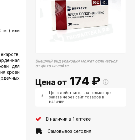
0 мг) или
екарств,
ердечная
Внешний вид упаковки может отличаться
рови для
от фото на сайте.
ия крови
174
₽
ердечных
Цена от
Цена действительна только при
заказе через сайт товаров в
наличии
В наличии в 1 аптеке
Самовывоз сегодня