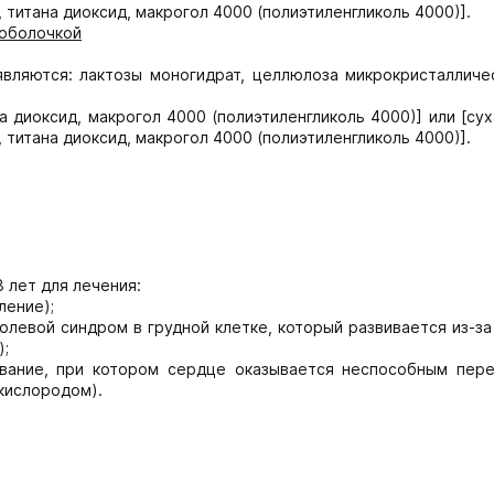
 титана диоксид, макрогол 4000 (полиэтиленгликоль 4000)].
 оболочкой
вляются: лактозы моногидрат, целлюлоза микрокристалличес
а диоксид, макрогол 4000 (полиэтиленгликоль 4000)] или [су
 титана диоксид, макрогол 4000 (полиэтиленгликоль 4000)].
 лет для лечения:
ление);
олевой синдром в грудной клетке, который развивается из-з
);
евание, при котором сердце оказывается неспособным пере
кислородом).