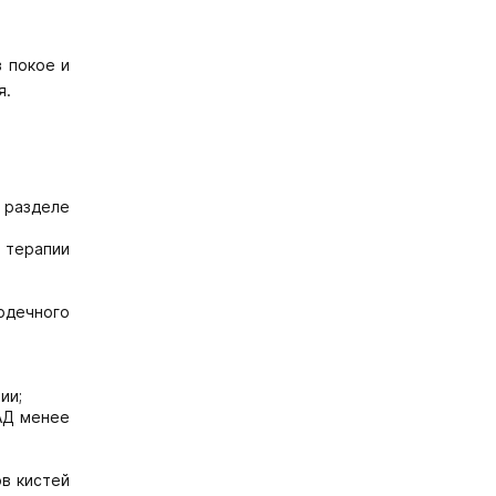
 покое и
я.
в разделе
 терапии
ердечного
ии;
 АД менее
в кистей