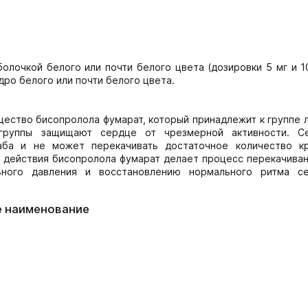
лочкой белого или почти белого цвета (дозировки 5 мг и 1
дро белого или почти белого цвета.
ство бисопролола фумарат, который принадлежит к группе л
 группы защищают сердце от чрезмерной активности. С
лаба и не может перекачивать достаточное количество к
о действия бисопролола фумарат делает процесс перекачиван
ьного давления и восстановлению нормального ритма с
е наименование