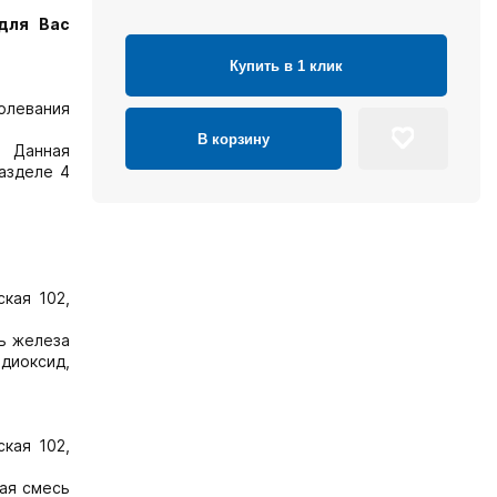
для Вас
Купить в 1 клик
олевания
В корзину
. Данная
азделе 4
кая 102,
ль железа
диоксид,
кая 102,
хая смесь