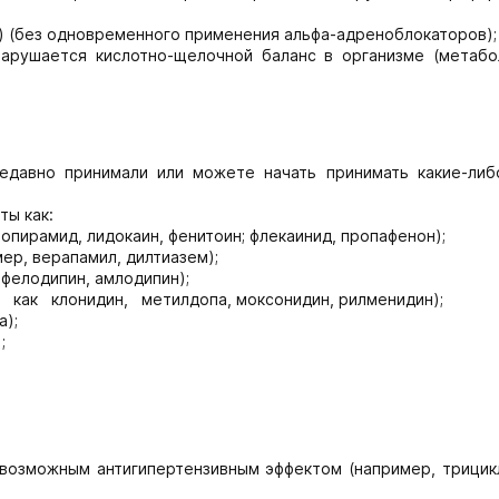
) (без одновременного применения альфа-адреноблокаторов);
нарушается кислотно-щелочной баланс в организме (метабо
едавно принимали или можете начать принимать какие-либ
ты как:
зопирамид, лидокаин, фенитоин; флекаинид, пропафенон);
ер, верапамил, дилтиазем);
фелодипин, амлодипин);
как клонидин, метилдопа, моксонидин, рилменидин);
а);
;
 возможным антигипертензивным эффектом (например, трицик