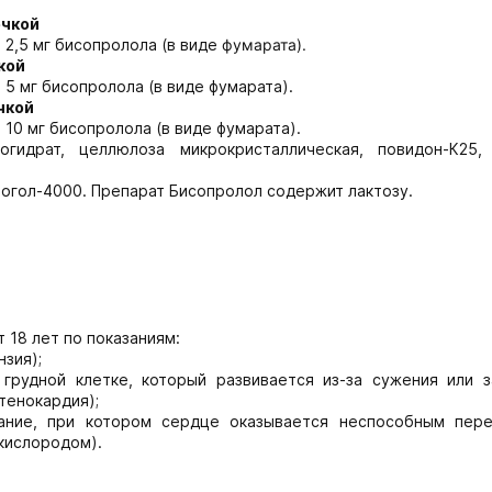
очкой
 2,5 мг бисопролола (в виде
фумарата).
кой
5 мг бисопролола (в виде фумарата).
чкой
10 мг бисопролола (в виде фумарата).
гидрат, целлюлоза микрокристаллическая, повидон-К25,
крогол-4000. Препарат Бисопролол содержит лактозу.
 18 лет по показаниям:
зия);
грудной клетке, который развивается из-за сужения или з
тенокардия);
вание, при котором сердце оказывается неспособным пере
кислородом).