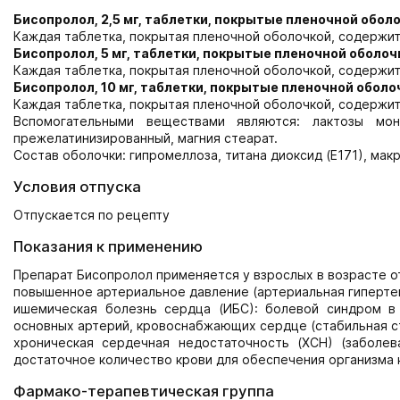
Бисопролол, 2,5 мг, таблетки, покрытые пленочной обол
Каждая таблетка, покрытая пленочной оболочкой, содержит
Бисопролол, 5 мг, таблетки, покрытые пленочной оболоч
Каждая таблетка, покрытая пленочной оболочкой, содержит 
Бисопролол, 10 мг, таблетки, покрытые пленочной оболо
Каждая таблетка, покрытая пленочной оболочкой, содержит 
Вспомогательными веществами являются: лактозы моно
прежелатинизированный, магния стеарат.
Состав оболочки: гипромеллоза, титана диоксид (Е171), ма
Условия отпуска
Отпускается по рецепту
Показания к применению
Препарат Бисопролол применяется у взрослых в возрасте от
повышенное артериальное давление (артериальная гипертен
ишемическая болезнь сердца (ИБС): болевой синдром в 
основных артерий, кровоснабжающих сердце (стабильная с
хроническая сердечная недостаточность (ХСН) (заболе
достаточное количество крови для обеспечения организма 
Фармако-терапевтическая группа