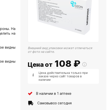
ороны. На
делить на
езе видны
Внешний вид упаковки может отличаться
от фото на сайте.
108
₽
езе видны
Цена от
Цена действительна только при
заказе через сайт товаров в
наличии
В наличии в 1 аптеке
Самовывоз сегодня