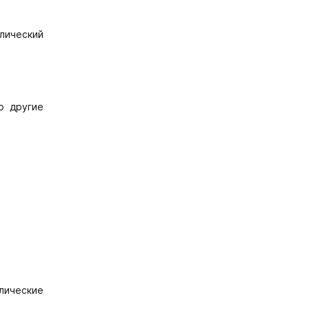
лический
о другие
лические