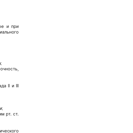
ое и при
иального
;
очность,
 II и III
и;
м рт. ст.
рического