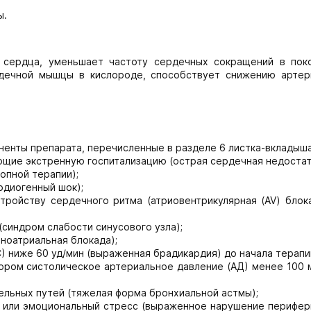
ы.
 сердца, уменьшает частоту сердечных сокращений в пок
рдечной мышцы в кислороде, способствует снижению артер
ненты препарата, перечисленные в разделе 6 листка-вкладыша
ющие экстренную госпитализацию (острая сердечная недостат
опной терапии);
рдиогенный шок);
ойству сердечного ритма (атриовентрикулярная (AV) блокада
(синдром слабости синусового узла);
ноатриальная блокада);
) ниже 60 уд/мин (выраженная брадикардия) до начала терапи
тором систолическое артериальное давление (АД) менее 100 м
ельных путей (тяжелая форма бронхиальной астмы);
од или эмоциональный стресс (выраженное нарушение перифе