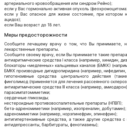
артериального кровообращения или синдром Рейно);
если у Вас гормонально активная опухоль (феохромоцитома
если у Вас опасное для жизни состояние, при котором 
ацидоз);
если Ваш возраст до 18 лет.
Меры предосторожности
Сообщите лечащему врачу о том, что Вы принимаете, н
лекарственные препараты.
Сообщите своему врачу, если Вы принимаете такие препара
антиаритмические средства I класса (например, хинидин, ди
блокаторы «медленных» кальциевых каналов (БМКК) (наприм
БМКК производные дигидропиридина (например, нифедипин, 
гипотензивные средства центрального действия (такие 
финголимод (применяется для лечения рассеянного склероз
антиаритмические средства III класса (например, амиодарон)
парасимпатомиметики;
сердечные гликозиды;
нестероидные противовоспалительные препараты (НПВП);
бета-адреномиметики (например, изопреналин, добутамин);
адреномиметики (например, норэпинефрин, эпинефрин);
антигипертензивные средства, а также другие средства с
антидепрессанты, барбитураты, фенотиазины);