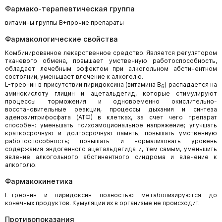
Фармако-терапевтическая группа
витамины группы B+прочие препараты
Фармакологические свойства
Комбинированное лекарственное средство. Является регулятором
тканевого обмена, повышает умственную работоспособность,
обладает лечебным эффектом при алкогольном абстинентном
состоянии, уменьшает влечение к алкоголю.
L-треонин в присутствии пиридоксина (витамина В
) распадается на
6
аминокислоту глицин и ацетальдегид, которые стимулируют
процессы торможения и одновременно окислительно-
восстановительные реакции, процессы дыхания и синтеза
аденозинтрифосфата (АТФ) в клетках, за счет чего препарат
способен: уменьшать психоэмоциональное напряжение; улучшать
краткосрочную и долгосрочную память; повышать умственную
работоспособность; повышать и нормализовать уровень
содержания эндогенного ацетальдегида и, тем самым, уменьшить
явление алкогольного абстинентного синдрома и влечение к
алкоголю.
Фармакокинетика
L-треонин и пиридоксин полностью метаболизируются до
конечных продуктов. Кумуляции их в организме не происходит.
Противопоказания