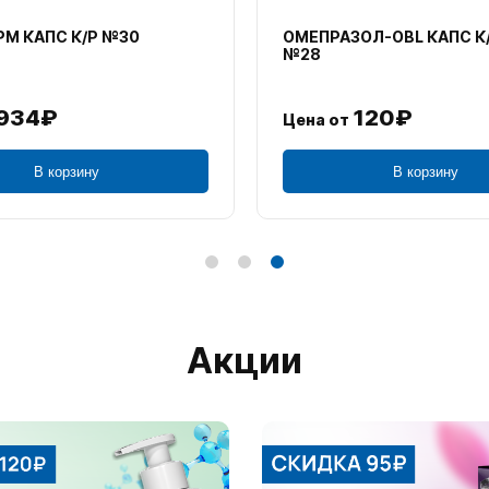
М КАПС К/Р №30
ОМЕПРАЗОЛ-OBL КАПС К
№28
934₽
120₽
Цена от
В корзину
В корзину
Акции