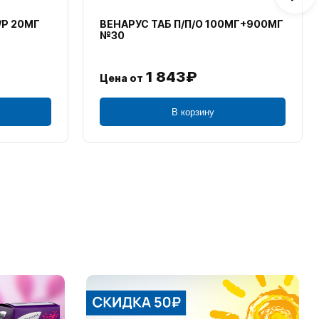
/Р 20МГ
ВЕНАРУС ТАБ П/П/О 100МГ+900МГ
№30
1 843₽
Цена от
В корзину