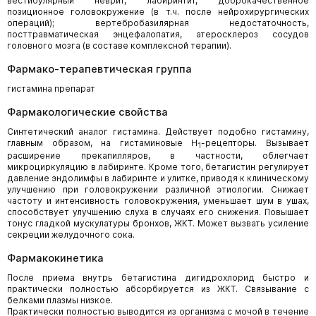
вестибулярный неврит, лабиринтит, доброкачественное
позиционное головокружение (в т.ч. после нейрохирургических
операций); вертебробазилярная недостаточность,
посттравматическая энцефалопатия, атеросклероз сосудов
головного мозга (в составе комплексной терапии).
Фармако-терапевтическая группа
гистамина препарат
Фармакологические свойства
Синтетический аналог гистамина. Действует подобно гистамину,
главным образом, на гистаминовые H
-рецепторы. Вызывает
1
расширение прекапилляров, в частности, облегчает
микроциркуляцию в лабиринте. Кроме того, бетагистин регулирует
давление эндолимфы в лабиринте и улитке, приводя к клиническому
улучшению при головокружении различной этиологии. Снижает
частоту и интенсивность головокружения, уменьшает шум в ушах,
способствует улучшению слуха в случаях его снижения. Повышает
тонус гладкой мускулатуры бронхов, ЖКТ. Может вызвать усиление
секреции желудочного сока.
Фармакокинетика
После приема внутрь бетагистина дигидрохлорид быстро и
практически полностью абсорбируется из ЖКТ. Связывание с
белками плазмы низкое.
Практически полностью выводится из организма с мочой в течение