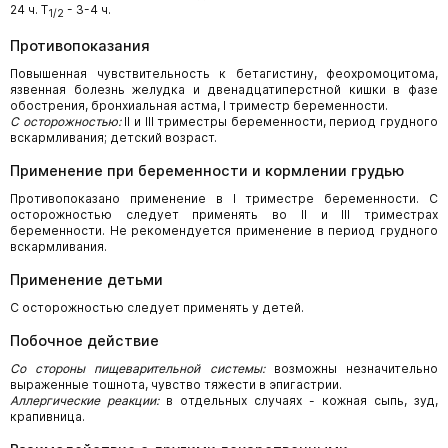
24 ч. T
- 3-4 ч.
1/2
Противопоказания
Повышенная чувствительность к бетагистину, феохромоцитома,
язвенная болезнь желудка и двенадцатиперстной кишки в фазе
обострения, бронхиальная астма, I триместр беременности.
С осторожностью:
II и III триместры беременности, период грудного
вскармливания; детский возраст.
Применение при беременности и кормлении грудью
Противопоказано применение в I триместре беременности. С
осторожностью следует применять во II и III триместрах
беременности. Не рекомендуется применение в период грудного
вскармливания.
Применение детьми
С осторожностью следует применять у детей.
Побочное действие
Со стороны пищеварительной системы:
возможны незначительно
выраженные тошнота, чувство тяжести в эпигастрии.
Аллергические реакции:
в отдельных случаях - кожная сыпь, зуд,
крапивница.