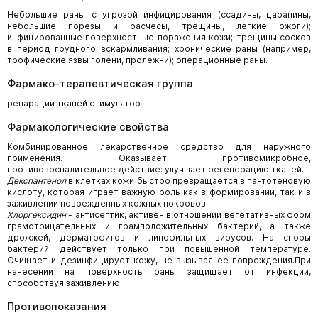
Небольшие раны с угрозой инфицирования (ссадины, царапины,
небольшие порезы и расчесы, трещины, легкие ожоги);
инфицированные поверхностные поражения кожи; трещины сосков
в период грудного вскармливания; хронические раны (например,
трофические язвы голени, пролежни); операционные раны.
Фармако-терапевтическая группа
репарации тканей стимулятор
Фармакологические свойства
Комбинированное лекарственное средство для наружного
применения. Оказывает противомикробное,
противовоспалительное действие: улучшает регенерацию тканей.
Декспантенол
в клетках кожи быстро превращается в пантотеновую
кислоту, которая играет важную роль как в формировании, так и в
заживлении поврежденных кожных покровов.
Хлоргексидин
- антисептик, активен в отношении вегетативных форм
грамотрицательных и грамположительных бактерий, а также
дрожжей, дерматофитов и липофильных вирусов. На споры
бактерий действует только при повышенной температуре.
Очищает и дезинфицирует кожу, не вызывая ее повреждения.При
нанесении на поверхность раны защищает от инфекции,
способствуя заживлению.
Противопоказания