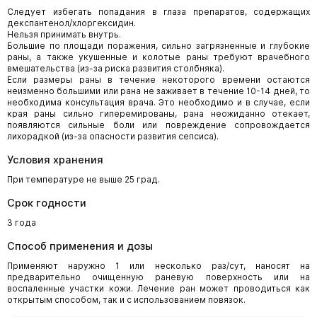
Следует избегать попадания в глаза препаратов, содержащих
декспантенол/хлоргексидин.
Нельзя принимать внутрь.
Большие по площади поражения, сильно загрязненные и глубокие
раны, а также укушенные и колотые раны требуют врачебного
вмешательства (из-за риска развития столбняка).
Если размеры раны в течение некоторого времени остаются
неизменно большими или рана не заживает в течение 10-14 дней, то
необходима консультация врача. Это необходимо и в случае, если
края раны сильно гиперемированы, рана неожиданно отекает,
появляются сильные боли или повреждение сопровождается
лихорадкой (из-за опасности развития сепсиса).
Условия хранения
При температуре не выше 25 град.
Срок годности
3 года
Способ применения и дозы
Применяют наружно 1 или несколько раз/сут, наносят на
предварительно очищенную раневую поверхность или на
воспаленные участки кожи. Лечение ран может проводиться как
открытым способом, так и с использованием повязок.