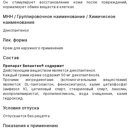
Он стимулирует восстановление кожи после повреждений,
нормализует обмен веществ в клетках.
МНН / Группировочное наименование / Химическое
наименование
Декспантенол
Лек. форма
Крем для наружного применения
Состав
Препарат Бепантен® содержит
Действующим веществом является декспантенол.
Каждый грамм крема содержит 50 мг декспантенола.
Прочими ингредиентами (вспомогательными веществами)
являются: DL-пантолактон, феноксиэтанол, калия цетилфосфат
(амфизол К), цетиловый спирт, стеариловый спирт, ланолин,
изопропилмиристат, пропиленгликоль, вода очищенная, калия
гидроксид.
Условия отпуска
Отпускается без рецепта
Показания к применению