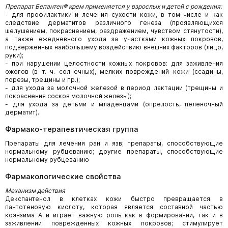
Препарат Бепантен® крем применяется у взрослых и детей с рождения:
- для профилактики и лечения сухости кожи, в том числе и как
следствие дерматитов различного генеза (проявляющихся
шелушением, покраснением, раздражением, чувством стянутости),
а также ежедневного ухода за участками кожных покровов,
подверженных наибольшему воздействию внешних факторов (лицо,
руки);
- при нарушении целостности кожных покровов: для заживления
ожогов (в т. ч. солнечных), мелких повреждений кожи (ссадины,
порезы, трещины и пр.);
- для ухода за молочной железой в период лактации (трещины и
покраснения сосков молочной железы);
- для ухода за детьми и младенцами (опрелость, пеленочный
дерматит).
Фармако-терапевтическая группа
Препараты для лечения ран и язв; препараты, способствующие
нормальному рубцеванию; другие препараты, способствующие
нормальному рубцеванию
Фармакологические свойства
Механизм действия
Декспантенол в клетках кожи быстро превращается в
пантотеновую кислоту, которая является составной частью
коэнзима А и играет важную роль как в формировании, так и в
заживлении поврежденных кожных покровов; стимулирует