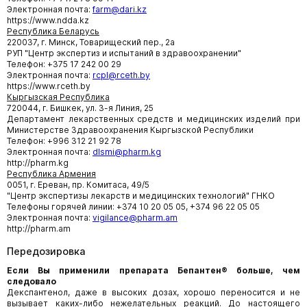
Электронная почта:
farm@dari.kz
https://www.ndda.kz
Республика Беларусь
220037, г. Минск, Товарищеский пер., 2а
РУП "Центр экспертиз и испытаний в здравоохранении"
Телефон: +375 17 242 00 29
Электронная почта:
rcpl@rceth.by
https://www.rceth.by
Кыргызская Республика
720044, г. Бишкек, ул. 3-я Линия, 25
Департамент лекарственных средств и медицинских изделий при
Министерстве Здравоохранения Кыргызской Республики
Телефон: +996 312 21 92 78
Электронная почта:
dlsmi@pharm.kg
http://pharm.kg
Республика Армения
0051, г. Ереван, пр. Комитаса, 49/5
"Центр экспертизы лекарств и медицинских технологий" ГНКО
Телефоны горячей линии: +374 10 20 05 05, +374 96 22 05 05
Электронная почта:
vigilance@pharm.am
http://pharm.am
Передозировка
Если Вы применили препарата Бепантен® больше, чем
следовало
Декспантенол, даже в высоких дозах, хорошо переносится и не
вызывает каких-либо
нежелательных реакций. До настоящего