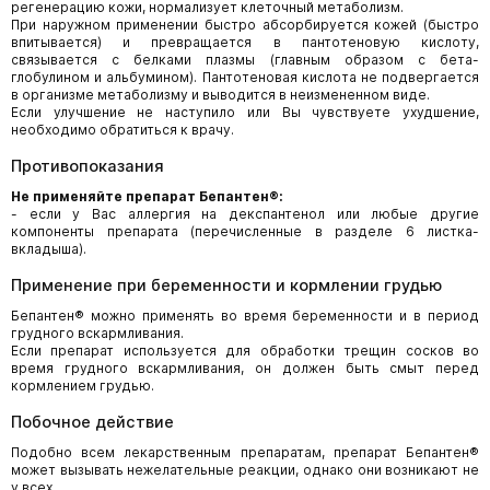
регенерацию кожи, нормализует клеточный метаболизм.
При наружном применении быстро абсорбируется кожей (быстро
впитывается) и превращается в пантотеновую кислоту,
связывается с белками плазмы (главным образом с бета-
глобулином и альбумином). Пантотеновая кислота не подвергается
в организме метаболизму и выводится в неизмененном виде.
Если улучшение не наступило или Вы чувствуете ухудшение,
необходимо обратиться к врачу.
Противопоказания
Не применяйте препарат Бепантен®:
- если у Вас аллергия на декспантенол или любые другие
компоненты препарата (перечисленные в разделе 6 листка-
вкладыша).
Применение при беременности и кормлении грудью
Бепантен® можно применять во время беременности и в период
грудного вскармливания.
Если препарат используется для обработки трещин сосков во
время грудного вскармливания, он должен быть смыт перед
кормлением грудью.
Побочное действие
Подобно всем лекарственным препаратам, препарат Бепантен®
может вызывать нежелательные реакции, однако они возникают не
у всех.