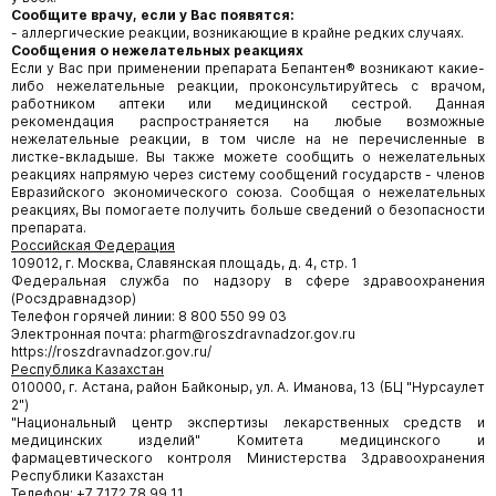
Сообщите врачу, если у Вас появятся:
- аллергические реакции, возникающие в крайне редких случаях.
Сообщения о нежелательных реакциях
Если у Вас при применении препарата Бепантен® возникают какие-
либо нежелательные реакции, проконсультируйтесь с врачом,
работником аптеки или медицинской сестрой. Данная
рекомендация распространяется на любые возможные
нежелательные реакции, в том числе на не перечисленные в
листке-вкладыше. Вы также можете сообщить о нежелательных
реакциях напрямую через систему сообщений государств - членов
Евразийского экономического союза. Сообщая о нежелательных
реакциях, Вы помогаете получить больше сведений о безопасности
препарата.
Российская Федерация
109012, г. Москва, Славянская площадь, д. 4, стр. 1
Федеральная служба по надзору в сфере здравоохранения
(Росздравнадзор)
Телефон горячей линии: 8 800 550 99 03
Электронная почта: pharm@roszdravnadzor.gov.ru
https://roszdravnadzor.gov.ru/
Республика Казахстан
010000, г. Астана, район Байконыр, ул. А. Иманова, 13 (БЦ "Нурсаулет
2")
"Национальный центр экспертизы лекарственных средств и
медицинских изделий" Комитета медицинского и
фармацевтического контроля Министерства Здравоохранения
Республики Казахстан
Телефон: +7 7172 78 99 11