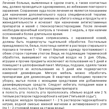
Лечение больных, выявленных в одном очаге, а также контактных
лиц, должно прово­диться одновременно, во избежание повторного
заражения. Сохранение зуда после лече­ния не является показанием
для назначения дополнительного курса специфической тера­пии.
Зуд является реакцией организма на убитого клеща и продукты его
жизнедеятельно­сти и исчезает при назначении антигистаминных
препаратов и мазей с глюкокортикосте­роидами. После лечения
необходим врачебный контроль в течение 2 недель, а при нали­чии
осложнений и более длительное время.
Все предметы, которые соприкасались с зараженной кожей,
должны быть подвергнуты тщательной обработке. Постельные
принадлежности, белье, полотенца кипятят в растворе стирального
порошка в течение 5 - 10 минут. Верхнюю одежду проглаживают с
обеих сторон горячим утюгом. Вещи, не подлежащие термической
обработке, вывешивают на открытый воздух на 3 дня. Обувь,
игрушки и прочие предметы исключают из пользования на 5 дней и
помещают в целлофановый пакет. Матрацы, подушки, одеяла также
исключа­ются из использования на 5 дней или подвергаются
камерной дезинфекции. Мягкую ме­бель можно обработать
препаратами для дезинсекции. В квартире необходимо провести
уборку, мытье полов с моющими средствами или добавлением
дезинфицирующих средств. Следует избегать попадания мази в
глаза, нос, полость рта. При попадании препарата:
в полость рта: полость рта прополоскать обильно водой или 2 %
теплым раствором гидрокарбоната натрия (“питьевой соды”);
в желудок: желудок промывают 1 - 2 % раствором гидрокарбоната
натрия, водной смесью жженой магнезии и активированного угля
(по 1 - 2 столовой ложке на стакан воды);