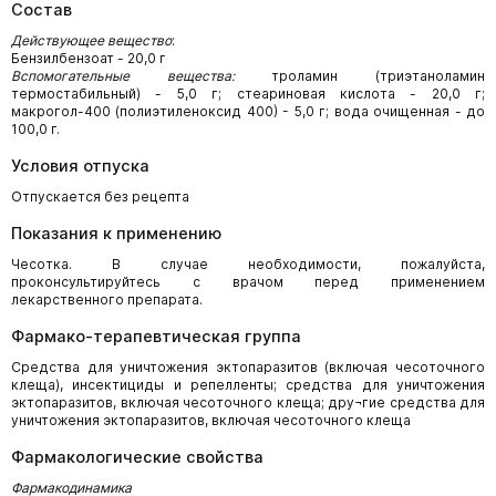
Состав
Действующее вещество
:
Бензилбензоат - 20,0 г
Вспомогательные вещества:
троламин (триэтаноламин
термостабильный) - 5,0 г; стеари­новая кислота - 20,0 г;
макрогол-400 (полиэтиленоксид 400) - 5,0 г; вода очищенная - до
100,0 г.
Условия отпуска
Отпускается без рецепта
Показания к применению
Чесотка. В случае необходимости, пожалуйста,
проконсультируйтесь с врачом перед при­менением
лекарственного препарата.
Фармако-терапевтическая группа
Средства для уничтожения эктопаразитов (включая чесоточного
клеща), инсектициды и репелленты; средства для уничтожения
эктопаразитов, включая чесоточного клеща; дру¬гие средства для
уничтожения эктопаразитов, включая чесоточного клеща
Фармакологические свойства
Фармакодинамика