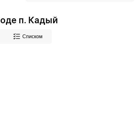
оде п. Кадый
Списком