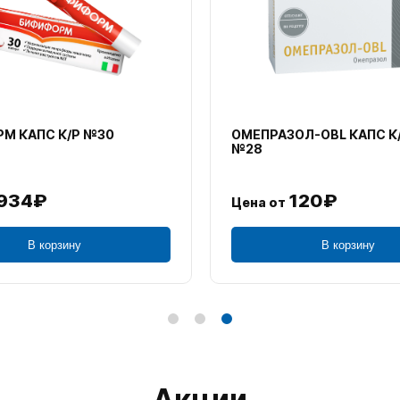
М КАПС К/Р №30
ОМЕПРАЗОЛ-OBL КАПС К
№28
934₽
120₽
Цена от
В корзину
В корзину
Акции