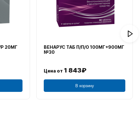
/Р 20МГ
ВЕНАРУС ТАБ П/П/О 100МГ+900МГ
№30
1 843₽
Цена от
В корзину