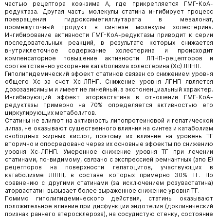
частью рецептора коэнзима А, где прикрепляется ГМГ-КоА-
редуктаза. Другая часть молекулы статина ингибирует процесс
превращения гидроксиметилглутарата в мевалонат,
промежуточный продукт в синтезе молекулы холестерина.
Ингибирование активности ГМГ-КоА-редуктазы приводит к серии
последовательных реакций, в результате которых снижается
внутриклеточное содержание холестерина и происходит
компенсаторное повышение активности ЛПНП-рецепторов и
соответственно ускорение катаболизма холестерина (Xc) ЛПНП.
Гиполипидемический эффект статинов связан со снижением уровня
общего Хс за счет Хс-ЛПНП. Снижение уровня ЛПНП является
дозозависимым и имеет не линейный, а экспоненциальный характер.
Ингибирующий эффект аторвастатина в отношении ГМГ-КоА-
редуктазы примерно на 70% определяется активностью его
циркулирующих метаболитов.
Статины не влияют на активность липопротеиновой и гепатической
липаз, не оказывают существенного влияния на синтез и катаболизм
свободных жирных кислот, поэтому их влияние на уровень ТГ
вторично и опосредовано через их основные эффекты по снижению
уровня Хс-ЛПНП. Умеренное снижение уровня ТГ при лечении
статинами, по-видимому, связано с экспрессией ремнантных (апо Е)
рецепторов на поверхности гепатоцитов, участвующих в
катаболизме ЛППП, в составе которых примерно 30% ТГ. По
сравнению с другими статинами (за исключением розувастатина)
аторвастатин вызывает более выраженное снижение уровня ТГ.
Помимо гиполипидемического действия, статины оказывают
положительное влияние при дисфункции эндотелия (доклинический
признак раннего атеросклероза), на сосудистую стенку, состояние