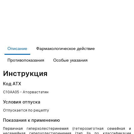
Описание
Фармакологическое действие
Противопоказания
Особые указания
Инструкция
Код АТХ
C10AA05 - Аторвастатин
Условия отпуска
Отпускается по рецепту
Показания к применению
Первичная гиперхолестеринемия (гетерозиготная семейная и
несемейная гиперхолестеринемия (тип IIа по классификации