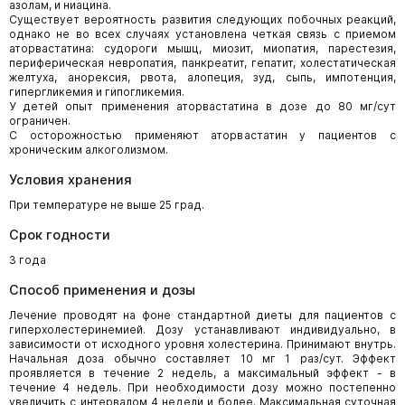
азолам, и ниацина.
Существует вероятность развития следующих побочных реакций,
однако не во всех случаях установлена четкая связь с приемом
аторвастатина: судороги мышц, миозит, миопатия, парестезия,
периферическая невропатия, панкреатит, гепатит, холестатическая
желтуха, анорексия, рвота, алопеция, зуд, сыпь, импотенция,
гипергликемия и гипогликемия.
У детей опыт применения аторвастатина в дозе до 80 мг/сут
ограничен.
С осторожностью применяют аторвастатин у пациентов с
хроническим алкоголизмом.
Условия хранения
При температуре не выше 25 град.
Срок годности
3 года
Способ применения и дозы
Лечение проводят на фоне стандартной диеты для пациентов с
гиперхолестеринемией. Дозу устанавливают индивидуально, в
зависимости от исходного уровня холестерина. Принимают внутрь.
Начальная доза обычно составляет 10 мг 1 раз/сут. Эффект
проявляется в течение 2 недель, а максимальный эффект - в
течение 4 недель. При необходимости дозу можно постепенно
увеличить с интервалом 4 недели и более. Максимальная суточная