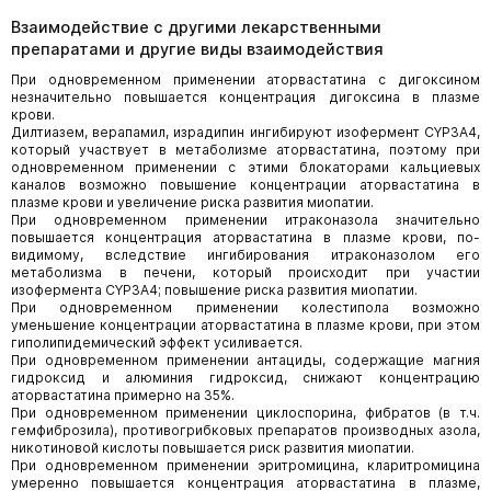
Взаимодействие с другими лекарственными
препаратами и другие виды взаимодействия
При одновременном применении аторвастатина с дигоксином
незначительно повышается концентрация дигоксина в плазме
крови.
Дилтиазем, верапамил, израдипин ингибируют изофермент CYP3A4,
который участвует в метаболизме аторвастатина, поэтому при
одновременном применении с этими блокаторами кальциевых
каналов возможно повышение концентрации аторвастатина в
плазме крови и увеличение риска развития миопатии.
При одновременном применении итраконазола значительно
повышается концентрация аторвастатина в плазме крови, по-
видимому, вследствие ингибирования итраконазолом его
метаболизма в печени, который происходит при участии
изофермента CYP3A4; повышение риска развития миопатии.
При одновременном применении колестипола возможно
уменьшение концентрации аторвастатина в плазме крови, при этом
гиполипидемический эффект усиливается.
При одновременном применении антациды, содержащие магния
гидроксид и алюминия гидроксид, снижают концентрацию
аторвастатина примерно на 35%.
При одновременном применении циклоспорина, фибратов (в т.ч.
гемфиброзила), противогрибковых препаратов производных азола,
никотиновой кислоты повышается риск развития миопатии.
При одновременном применении эритромицина, кларитромицина
умеренно повышается концентрация аторвастатина в плазме,