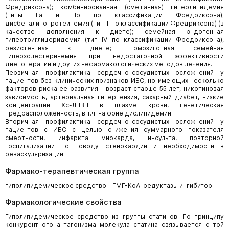
Фредриксона); комбинированная (смешанная) гиперлипидемия
(типы IIа и IIb по классификации Фредриксона);
дисбеталипопротеинемия (тип III по классификации Фредриксона) (в
качестве дополнения к диете); семейная эндогенная
гипертриглицеридемия (тип IV по классификации Фредриксона),
резистентная к диете; гомозиготная семейная
гиперхолестеринемия при недостаточной эффективности
диетотерапии и других нефармакологических методов лечения.
Первичная профилактика сердечно-сосудистых осложнений у
пациентов без клинических признаков ИБС, но имеющих несколько
факторов риска ее развития - возраст старше 55 лет, никотиновая
зависимость, артериальная гипертензия, сахарный диабет, низкие
концентрации Хс-ЛПВП в плазме крови, генетическая
предрасположенность, в т.ч. на фоне дислипидемии.
Вторичная профилактика сердечно-сосудистых осложнений у
пациентов с ИБС с целью снижения суммарного показателя
смертности, инфаркта миокарда, инсульта, повторной
госпитализации по поводу стенокардии и необходимости в
реваскуляризации.
Фармако-терапевтическая группа
гиполипидемическое средство - ГМГ-КоА-редуктазы ингибитор
Фармакологические свойства
Гиполипидемическое средство из группы статинов. По принципу
конкурентного антагонизма молекула статина связывается с той