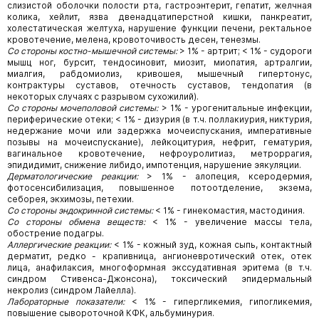
слизистой оболочки полости рта, гастроэнтерит, гепатит, желчная
колика, хейлит, язва двенадцатиперстной кишки, панкреатит,
холестатическая желтуха, нарушение функции печени, ректальное
кровотечение, мелена, кровоточивость десен, тенезмы.
Со стороны костно-мышечной системы:
> 1% - артрит; < 1% - судороги
мышц ног, бурсит, тендосиновит, миозит, миопатия, артралгии,
миалгия, рабдомиолиз, кривошея, мышечный гипертонус,
контрактуры суставов, отечность суставов, тендопатия (в
некоторых случаях с разрывом сухожилий).
Со стороны мочеполовой системы:
> 1% - урогенитальные инфекции,
периферические отеки; < 1% - дизурия (в т.ч. поллакиурия, никтурия,
недержание мочи или задержка мочеиспускания, императивные
позывы на мочеиспускание), лейкоцитурия, нефрит, гематурия,
вагинальное кровотечение, нефроуролитиаз, метроррагия,
эпидидимит, снижение либидо, импотенция, нарушение эякуляции.
Дерматологические реакции:
> 1% - алопеция, ксеродермия,
фотосенсибилизация, повышенное потоотделение, экзема,
себорея, экхимозы, петехии.
Со стороны эндокринной системы:
< 1% - гинекомастия, мастодиния.
Со стороны обмена веществ:
< 1% - увеличение массы тела,
обострение подагры.
Аллергические реакции:
< 1% - кожный зуд, кожная сыпь, контактный
дерматит, редко - крапивница, ангионевротический отек, отек
лица, анафилаксия, многоформная экссудативная эритема (в т.ч.
синдром Стивенса-Джонсона), токсический эпидермальный
некролиз (синдром Лайелла).
Лабораторные показатели:
< 1% - гипергликемия, гипогликемия,
повышение сывороточной КФК, альбуминурия.