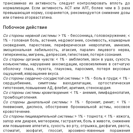
трансаминаз их активность следует контролировать вплоть до
нормализации. Если активность АСТ или АЛТ, более чем в 3 раза
превышающая норму, сохраняется, рекомендуется снижение дозы
или отмена аторвастатина.
Побочное действие
Со стороны нервной системы:
> 1%
-
бессонница, головокружение; <
1% - головная боль, астения, недомогание, сонливость, кошмарные
сновидения, парестезии, периферическая невропатия, амнезия,
эмоциональная лабильность, атаксия, паралич лицевого нерва,
гиперкинезы, мигрень, депрессия, гипестезия, потеря сознания.
Со стороны органов чувств:
< 1% - амблиопия, звон в ушах, сухость
конъюнктивы, нарушение аккомодации, кровоизлияние в сетчатую
оболочку глаза, глухота, глаукома, паросмия, потеря вкусовых
ощущений, извращение вкуса.
Со стороны сердечно-сосудистой системы:
> 1% - боль в груди; < 1% -
сердцебиение, симптомы вазодилатации, ортостатическая
гипотензия, повышение АД, флебит, аритмия, стенокардия.
Со стороны системы кроветворения:
< 1% - анемия, лимфаденопатия,
тромбоцитопения.
Со стороны дыхательной системы:
> 1% - бронхит, ринит; < 1% -
пневмония, диспноэ, обострение бронхиальной астмы, носовое
кровотечение.
Со стороны пищеварительной системы:
> 1% - тошнота; < 1% - изжога,
запор или диарея, метеоризм, гастралгия, боль в животе, снижение
или повышение аппетита, сухость во рту, отрыжка, дисфагия, рвота,
стоматит, эзофагит, глоссит, эрозивно-язвенные поражения