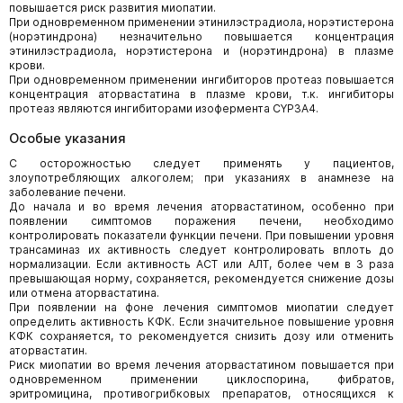
повышается риск развития миопатии.
При одновременном применении этинилэстрадиола, норэтистерона
(норэтиндрона) незначительно повышается концентрация
этинилэстрадиола, норэтистерона и (норэтиндрона) в плазме
крови.
При одновременном применении ингибиторов протеаз повышается
концентрация аторвастатина в плазме крови, т.к. ингибиторы
протеаз являются ингибиторами изофермента CYP3A4.
Особые указания
C осторожностью следует применять у пациентов,
злоупотребляющих алкоголем; при указаниях в анамнезе на
заболевание печени.
До начала и во время лечения аторвастатином, особенно при
появлении симптомов поражения печени, необходимо
контролировать показатели функции печени. При повышении уровня
трансаминаз их активность следует контролировать вплоть до
нормализации. Если активность АСТ или АЛТ, более чем в 3 раза
превышающая норму, сохраняется, рекомендуется снижение дозы
или отмена аторвастатина.
При появлении на фоне лечения симптомов миопатии следует
определить активность КФК. Если значительное повышение уровня
КФК сохраняется, то рекомендуется снизить дозу или отменить
аторвастатин.
Риск миопатии во время лечения аторвастатином повышается при
одновременном применении циклоспорина, фибратов,
эритромицина, противогрибковых препаратов, относящихся к