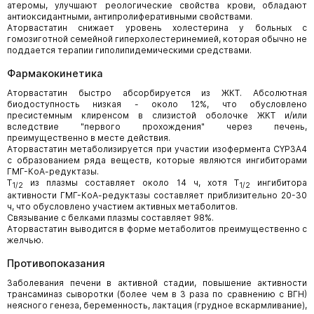
атеромы, улучшают реологические свойства крови, обладают
антиоксидантными, антипролиферативными свойствами.
Аторвастатин снижает уровень холестерина у больных с
гомозиготной семейной гиперхолестеринемией, которая обычно не
поддается терапии гиполипидемическими средствами.
Фармакокинетика
Аторвастатин быстро абсорбируется из ЖКТ. Абсолютная
биодоступность низкая - около 12%, что обусловлено
пресистемным клиренсом в слизистой оболочке ЖКТ и/или
вследствие "первого прохождения" через печень,
преимущественно в месте действия.
Аторвастатин метаболизируется при участии изофермента CYP3A4
с образованием ряда веществ, которые являются ингибиторами
ГМГ-КоА-редуктазы.
T
из плазмы составляет около 14 ч, хотя T
ингибитора
1/2
1/2
активности ГМГ-КоА-редуктазы составляет приблизительно 20-30
ч, что обусловлено участием активных метаболитов.
Связывание с белками плазмы составляет 98%.
Аторвастатин выводится в форме метаболитов преимущественно с
желчью.
Противопоказания
Заболевания печени в активной стадии, повышение активности
трансаминаз сыворотки (более чем в 3 раза по сравнению с ВГН)
неясного генеза, беременность, лактация (грудное вскармливание),