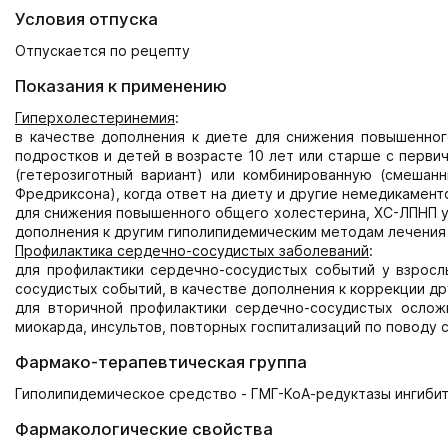
Условия отпуска
Отпускается по рецепту
Показания к применению
Гиперхолестеринемия
:
в качестве дополнения к диете для снижения повышенног
подростков и детей в возрасте 10 лет или старше с перв
(гетерозиготный вариант) или комбинированную (смешанны
Фредриксона), когда ответ на диету и другие немедикамен
для снижения повышенного общего холестерина, ХС-ЛПНП у
дополнения к другим гиполипидемическим методам лечения 
Профилактика сердечно-сосудистых заболеваний
:
для профилактики сердечно-сосудистых событий у взросл
сосудистых событий, в качестве дополнения к коррекции др
для вторичной профилактики сердечно-сосудистых ослож
миокарда, инсультов, повторных госпитализаций по поводу 
Фармако-терапевтическая группа
Гиполипидемическое средство - ГМГ-КоА-редуктазы ингиби
Фармакологические свойства