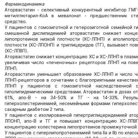
Фармакодинамика
Аторвастатин - селективный конкурентный ингибитор ГМГ
метилглютарил-КоА в мевалонат - предшественник сте
средство.
У пациентов с гомозиготной и гетерозиготной семейной 
смешанной дислипидемией аторвастатин снижает конц
липопротеинов низкой плотности (ХС-ЛПНП) и аполипопро
плотности (ХС-ЛПОНП) и триглицеридов (ТГ), вызывает по
(ХС-ЛПВП).
Аторвастатин снижает концентрацию ХС и ХС-ЛПНП в плазме
увеличивая число «печеночных» рецепторов ЛПНП на повер
ЛПНП.
Аторвастатин уменьшает образование ХС-ЛПНП и число ч
ЛПНП-рецепторов в сочетании с благоприятными качестве
ЛПНП у пациентов с гомозиготной наследственной с
гиполипидемическими средствами. Аторвастатин в дозах от
61%, апо-В - на 34-50% и ТГ - на 14-33%. Резуль
гиперхолестеринемией, несемейными формами гиперхолест
сахарным диабетом 2 типа.
У пациентов с изолированной гипертриглицеридемией ато
ЛПОНП, апо-В и ТГ и повышает концентрацию ХС-ЛПВП
концентрацию холестерина липопротеинов промежуточной 
У пациентов с гиперлипопротеинемией типа IIа и IIb по кл