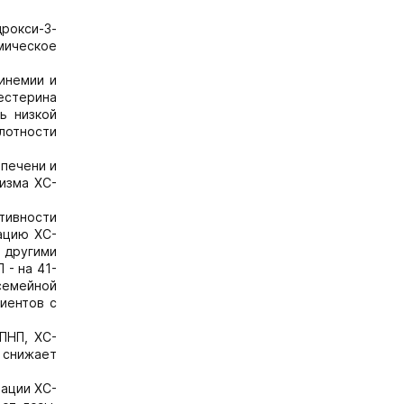
рокси-3-
мическое
инемии и
естерина
ь низкой
лотности
 печени и
изма ХС-
тивности
ацию ХС-
 другими
 - на 41-
емейной
иентов с
ПНП, ХС-
 снижает
рации ХС-