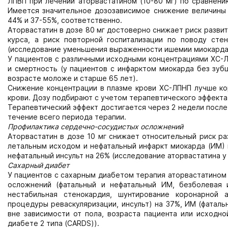
ЛПВП при лечении аторвастатином (10-80 мг) по сравнению
Имеется значительное дозозависимое снижение величины
44% и 37-55%, соответственно.
Аторвастатин в дозе 80 мг достоверно снижает риск разви
курса, а риск повторной госпитализации по поводу ст
(исследование уменьшения выраженности ишемии миокарда 
У пациентов с различными исходными концентрациями ХС-
и смертность (у пациентов с инфарктом миокарда без зуб
возрасте моложе и старше 65 лет).
Снижение концентрации в плазме крови ХС-ЛПНП лучше кор
крови. Дозу подбирают с учетом терапевтического эффекта 
Терапевтический эффект достигается через 2 недели после
течение всего периода терапии.
Профилактика сердечно-сосудистых осложнений
Аторвастатин в дозе 10 мг снижает относительный риск р
летальным исходом и нефатальный инфаркт миокарда (ИМ) 
нефатальный инсульт на 26% (исследование аторвастатина у 
Сахарный диабет
У пациентов с сахарным диабетом терапия аторвастатином
осложнений (фатальный и нефатальный ИМ, безболевая 
нестабильная стенокардия, шунтирование коронарной а
процедуры реваскуляризации, инсульт) на 37%, ИМ (фаталь
вне зависимости от пола, возраста пациента или исходн
диабете 2 типа (CARDS)).