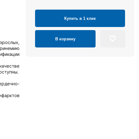
Купить в 1 клик
В корзину
зрослых,
еринемию
ификации
качестве
оступны.
ердечно-
нфарктов