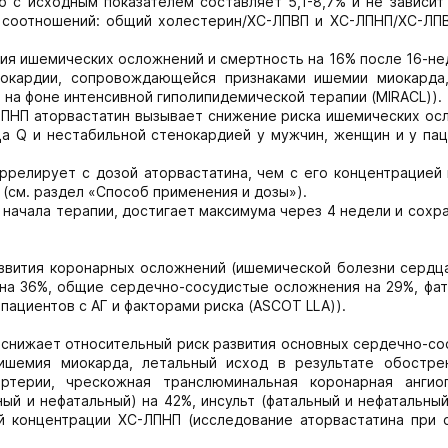
 с исходным показателем составляет 5,1-8,7% и не зависит
 соотношений: общий холестерин/ХС-ЛПВП и ХС-ЛПНП/ХС-ЛПВ
тия ишемических осложнений и смертность на 16% после 16-н
енокардии, сопровождающейся признаками ишемии миокарда
на фоне интенсивной гиполипидемической терапии (MIRACL)).
ЛПНП аторвастатин вызывает снижение риска ишемических ос
ца Q и нестабильной стенокардией у мужчин, женщин и у пац
релирует с дозой аторвастатина, чем с его концентрацией 
(см. раздел «Способ применения и дозы»).
 начала терапии, достигает максимума через 4 недели и сохр
азвития коронарных осложнений (ишемической болезни сердца
на 36%, общие сердечно-сосудистые осложнения на 29%, фат
пациентов с АГ и факторами риска (ASCOT LLA)).
 снижает относительный риск развития основных сердечно-со
ишемия миокарда, летальный исход в результате обостре
ртерии, чрескожная транслюминальная коронарная ангиоп
ный и нефатальный) на 42%, инсульт (фатальный и нефатальны
ой концентрации ХС-ЛПНП (исследование аторвастатина при 