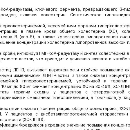
-КоА-редуктазы, ключевого фермента, превращающего 3-гид
роидов, включая холестерин. Синтетическое гиполипиде
гиперхолестеринемией, несемейными формами гиперхолестер
ентрацию в плазме крови общего холестерина (ХС), хол
теина В (апо-В), а также холестерина липопротеинов очен
вышение концентрации холестерина липопротеинов высокой п
 крови, ингибируя ГМГ-КоА-редуктазу и синтез холестерина в
хности клеток, что приводит к усилению захвата и катабол
астиц ЛПНП, вызывает выраженное и стойкое повышение ак
нными изменениями ЛПНП-частиц, а также снижает концентр
емейной гиперхолестеринемией, устойчивой к терапии
 10 мг до 80 мг снижает концентрацию ХС на 30-46%, ХС-ЛПНП
таты терапии сходны у пациентов с гетерозиготной с
еринемии и смешанной гиперлипидемией, в том числе, у пац
рвастатин снижает концентрацию общего холестерина, ХС-Л
. У пациентов с дисбеталипопротеинемией аторвастатин
плотности (ХС-ЛППП).
ассификации Фредриксона среднее значение повышения концент