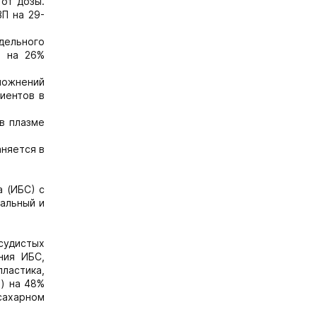
 от дозы.
П на 29-
едельного
, на 26%
ложнений
иентов в
в плазме
аняется в
 (ИБС) с
альный и
судистых
ния ИБС,
ластика,
й) на 48%
сахарном