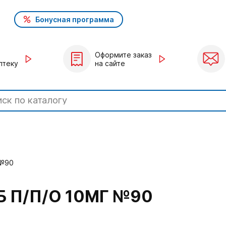
Бонусная программа
Оформите заказ
птеку
на сайте
 №90
 П/П/О 10МГ №90