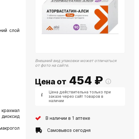
ний слой
Внешний вид упаковки может отличаться
от фото на сайте.
454
₽
Цена от
Цена действительна только при
заказе через сайт товаров в
наличии
;
, крахмал
я диоксид
В наличии в 1 аптеке
 макрогол
Самовывоз сегодня