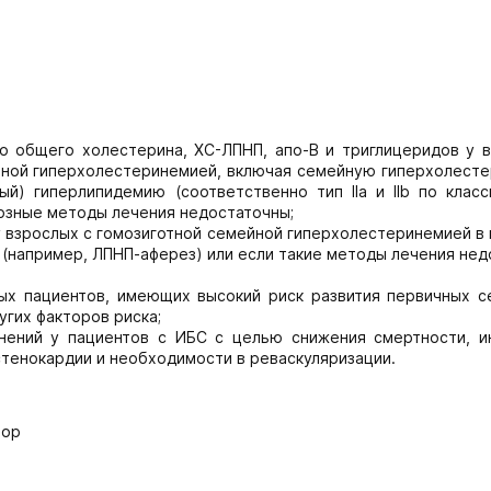
о общего холестерина, ХС-ЛПНП, апо-В и триглицеридов у в
ичной гиперхолестеринемией, включая семейную гиперхолест
й) гиперлипидемию (соответственно тип IIа и IIb по класс
тозные методы лечения недостаточны;
 взрослых с гомозиготной семейной гиперхолестеринемией в 
(например, ЛПНП-аферез) или если такие методы лечения нед
ых пациентов, имеющих высокий риск развития первичных с
угих факторов риска;
нений у пациентов с ИБС с целью снижения смертности, и
стенокардии и необходимости в реваскуляризации.
тор