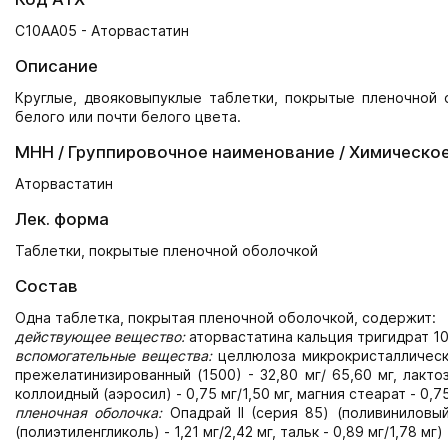
C10AA05 - Аторвастатин
Описание
Круглые, двояковыпуклые таблетки, покрытые пленочной 
белого или почти белого цвета.
МНН / Группировочное наименование / Химическо
Аторвастатин
Лек. форма
Таблетки, покрытые пленочной оболочкой
Состав
Одна таблетка, покрытая пленочной оболочкой, содержит:
действующее вещество:
аторвастатина кальция тригидрат 10,
вспомогательные вещества:
целлюлоза микрокристаллическая
прежелатинизированный (1500) - 32,80 мг/ 65,60 мг, лакто
коллоидный (аэросил) - 0,75 мг/1,50 мг, магния стеарат - 0,75
пленочная оболочка:
Опадрай II (серия 85) (поливиниловый 
(полиэтиленгликоль) - 1,21 мг/2,42 мг, тальк - 0,89 мг/1,78 мг) 