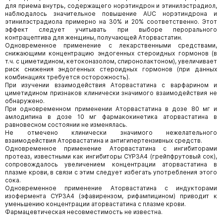
для приема внутрь, содержащего норэтиндрон и этинилэстрадиол,
наблюдалось значительное повышение AUC норэтиндрона и
этинилэстрадиола примерно на 30% и 20% соответственно. Этот
эффект следует учитывать при выборе перорального
контрацептива для женщины, получающей Аторвастатин.
Одновременное применение с лекарственными средствами,
снижающими концентрацию эндогенных стероидных гормонов (в
т.ч. с циметидином, кетоконазолом, спиронолактоном), увеличивает
риск снижения эндогенных стероидных гормонов (при данных
комбинациях требуется осторожность).
При изучении взаимодействия Аторвастатина с варфарином и
циметидином признаков клинически значимого взаимодействия не
обнаружено.
При одновременном применении Аторвастатина в дозе 80 мг и
амлодипина в дозе 10 мг фармакокинетика аторвастатина в
равновесном состоянии не изменялась.
Не отмечено клинически значимого нежелательного
взаимодействия Аторвастатина и антигипертензивных средств.
Одновременное применение Аторвастатина с ингибиторами
протеаз, известными как ингибиторы CYP3А4 (грейпфрутовый сок),
сопровождалось увеличением концентрации аторвастатина в
плазме крови, в связи с этим следует избегать употребления этого
сока.
Одновременное применение Аторвастатина с индукторами
изофермента CYP3А4 (эфавирензом, рифампицином) приводит к
уменьшению концентрации аторвастатина с плазме крови.
Фармацевтическая несовместимость не известна.