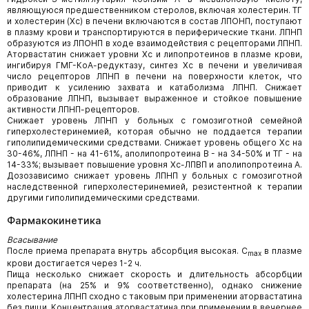
являющуюся предшественником стеролов, включая холестерин. ТГ
и холестерин (Хс) в печени включаются в состав ЛПОНП, поступают
в плазму крови и транспортируются в периферические ткани. ЛПНП
образуются из ЛПОНП в ходе взаимодействия с рецепторами ЛПНП.
Аторвастатин снижает уровни Хс и липопротеинов в плазме крови,
ингибируя ГМГ-КоА-редуктазу, синтез Хс в печени и увеличивая
число рецепторов ЛПНП в печени на поверхности клеток, что
приводит к усилению захвата и катаболизма ЛПНП. Снижает
образование ЛПНП, вызывает выраженное и стойкое повышение
активности ЛПНП-рецепторов.
Снижает уровень ЛПНП у больных с гомозиготной семейной
гиперхолестеринемией, которая обычно не поддается терапии
гиполипидемическими средствами. Снижает уровень общего Хс на
30-46%, ЛПНП - на 41-61%, аполипопротеина В - на 34-50% и ТГ - на
14-33%; вызывает повышение уровня Хс-ЛПВП и аполипопротеина А.
Дозозависимо снижает уровень ЛПНП у больных с гомозиготной
наследственной гиперхолестеринемией, резистентной к терапии
другими гиполипидемическими средствами.
Фармакокинетика
Всасывание
После приема препарата внутрь абсорбция высокая. C
в плазме
max
крови достигается через 1-2 ч.
Пища несколько снижает скорость и длительность абсорбции
препарата (на 25% и 9% соответственно), однако снижение
холестерина ЛПНП сходно с таковым при применении аторвастатина
без пищи. Концентрация аторвастатина при применении в вечернее