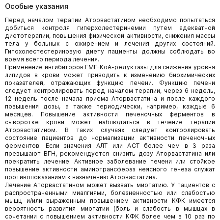
Особые указания
Перед началом терапии Аторвастатином необходимо попытаться
добиться контроля гиперхолестеринемии путем адекватной
диетотерапии, повышения физической активности, снижения массы
тела у больных с ожирением и лечения других состояний.
Гипохолестестериновую диету пациенты должны соблюдать во
время всего периода лечения.
Применение ингибиторов ГМГ-КоА-редуктазы для снижения уровня
липидов в крови может приводить к изменению биохимических
показателей, отражающих функцию печени. Функцию печени
следует контролировать перед началом терапии, через 6 недель,
12 недель после начала приема Аторвастатина и после каждого
повышения дозы, а также периодически, например, каждые 6
месяцев. Повышение активности печеночных ферментов в
сыворотке крови может наблюдаться в течение терапии
Аторвастатином. В таких случаях следует контролировать
состояние пациентов до нормализации активности печеночных
ферментов. Если значения АЛТ или ACT более чем в 3 раза
превышают ВГН, рекомендуется снизить дозу Аторвастатина или
прекратить лечение. Активное заболевание печени или стойкое
повышение активности аминотрансфераз неясного генеза служат
противопоказаниям к назначению Аторвастатина.
Лечение Аторвастатином может вызвать миопатию. У пациентов с
распространенными миалгиями, болезненностью или слабостью
мышц и/или выраженным повышением активности КФК имеется
вероятность развития миопатии (боль и слабость в мышцах в
сочетании с повышением активности КФК более чем в 10 раз по