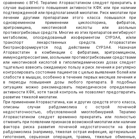
сравнению с ВГН). Терапию Аторвастатином следует прекратить в
случае выраженного повышения активности КФК или при наличии
подтвержденной или предполагаемой миопатии. Риск миопатии при
лечении другими препаратами этого класса повышался при
одновременном применении циклоспорина, фибратов,
эритромицина, никотиновой кислоты или азольных
противогрибковых средств. Многие из этих препаратов ингибируют
метаболизм, опосредованный изоферментом CYP3A4, и/или
транспорт лекарственных средств. Аторвастатин
биотрансформируется под действием CYP3A4. Назначая
Аторвастатин в комбинации с фибратами, эритромицином,
иммунодепрессантами, азольными противогрибковыми средствами
или никотиновой кислотой в гиполипидемических дозах следует
тщательно взвесить ожидаемую пользу и риск лечения и регулярно
контролировать состояние пациентов с целью выявления болей или
слабости в мышцах, особенно в течение первых месяцев лечения и
в периоды повышения дозы любого препарата. В подобных
ситуациях можно рекомендовать периодическое определение
активности КФК, хотя такой контроль не позволяет предотвратить
развитие тяжелой миопатии.
При применении Аторвастатина, как и других средств этого класса,
описаны случаи рабдомиолиза с острой почечной
недостаточностью, обусловленной миоглобинурией. Терапию
Аторвастатином следует временно прекратить или полностью
отменить при появлении признаков возможной миопатии или наличии
фактора риска развития почечной недостаточности на фоне
рабдомиолиза (например, тяжелая острая инфекция, артериальная
гипотензия, серьезная операция, травма, тяжелые обменные,