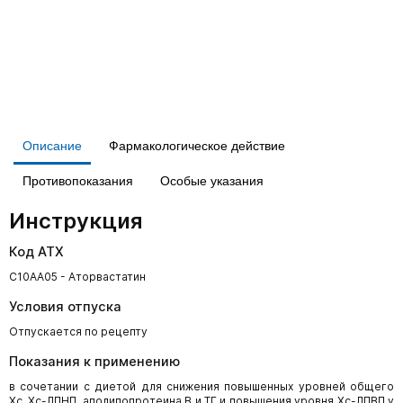
Описание
Фармакологическое действие
Противопоказания
Особые указания
Инструкция
Код АТХ
C10AA05 - Аторвастатин
Условия отпуска
Отпускается по рецепту
Показания к применению
в сочетании с диетой для снижения повышенных уровней общего
Хс, Хс-ЛПНП, аполипопротеина В и ТГ и повышения уровня Хс-ЛПВП у