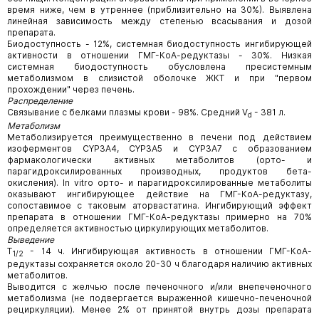
время ниже, чем в утреннее (приблизительно на 30%). Выявлена
линейная зависимость между степенью всасывания и дозой
препарата.
Биодоступность - 12%, системная биодоступность ингибирующей
активности в отношении ГМГ-КоА-редуктазы - 30%. Низкая
системная биодоступность обусловлена пресистемным
метаболизмом в слизистой оболочке ЖКТ и при "первом
прохождении" через печень.
Распределение
Связывание с белками плазмы крови - 98%. Средний V
- 381 л.
d
Метаболизм
Метаболизируется преимущественно в печени под действием
изоферментов CYP3A4, CYP3A5 и CYP3A7 с образованием
фармакологически активных метаболитов (орто- и
парагидроксилированных производных, продуктов бета-
окисления). In vitro орто- и парагидроксилированные метаболиты
оказывают ингибирующее действие на ГМГ-КоА-редуктазу,
сопоставимое с таковым аторвастатина. Ингибирующий эффект
препарата в отношении ГМГ-КоА-редуктазы примерно на 70%
определяется активностью циркулирующих метаболитов.
Выведение
T
- 14 ч. Ингибирующая активность в отношении ГМГ-КоА-
1/2
редуктазы сохраняется около 20-30 ч благодаря наличию активных
метаболитов.
Выводится с желчью после печеночного и/или внепеченочного
метаболизма (не подвергается выраженной кишечно-печеночной
рециркуляции). Менее 2% от принятой внутрь дозы препарата