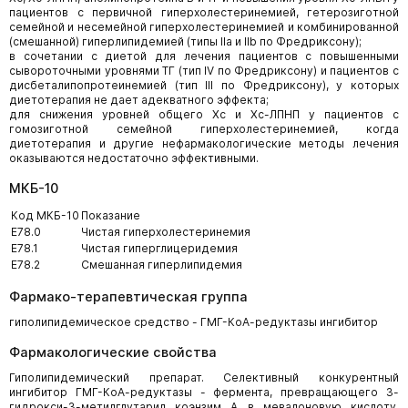
пациентов с первичной гиперхолестеринемией, гетерозиготной
семейной и несемейной гиперхолестеринемией и комбинированной
(смешанной) гиперлипидемией (типы IIa и IIb по Фредриксону);
в сочетании с диетой для лечения пациентов с повышенными
сывороточными уровнями ТГ (тип IV по Фредриксону) и пациентов с
дисбеталипопротеинемией (тип III по Фредриксону), у которых
диетотерапия не дает адекватного эффекта;
для снижения уровней общего Хс и Хс-ЛПНП у пациентов с
гомозиготной семейной гиперхолестеринемией, когда
диетотерапия и другие нефармакологические методы лечения
оказываются недостаточно эффективными.
МКБ-10
Код МКБ-10
Показание
E78.0
Чистая гиперхолестеринемия
E78.1
Чистая гиперглицеридемия
E78.2
Смешанная гиперлипидемия
Фармако-терапевтическая группа
гиполипидемическое средство - ГМГ-КоА-редуктазы ингибитор
Фармакологические свойства
Гиполипидемический препарат. Селективный конкурентный
ингибитор ГМГ-КоА-редуктазы - фермента, превращающего 3-
гидрокси-3-метилглутарил коэнзим А в мевалоновую кислоту,