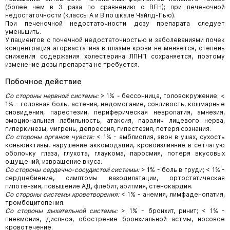
(более чем в 3 раза по сравнению с ВГН); при печеночной
недостаточности (классы А и В по шкале Чайлд-Пью).
При печеночной недостаточности дозу препарата следует
уменьшить.
У пациентов с почечной недостаточностью и заболеваниями почек
концентрация аторвастатина в плазме крови не меняется, степень
снижения содержания холестерина ЛПНП сохраняется, поэтому
изменение дозы препарата не требуется.
Побочное действие
Со стороны нервной системы:
> 1%
-
бессонница, головокружение; <
1% - головная боль, астения, недомогание, сонливость, кошмарные
сновидения, парестезии, периферическая невропатия, амнезия,
эмоциональная лабильность, атаксия, паралич лицевого нерва,
гиперкинезы, мигрень, депрессия, гипестезия, потеря сознания.
Со стороны органов чувств:
< 1% - амблиопия, звон в ушах, сухость
конъюнктивы, нарушение аккомодации, кровоизлияние в сетчатую
оболочку глаза, глухота, глаукома, паросмия, потеря вкусовых
ощущений, извращение вкуса.
Со стороны сердечно-сосудистой системы:
> 1% - боль в груди; < 1% -
сердцебиение, симптомы вазодилатации, ортостатическая
гипотензия, повышение АД, флебит, аритмия, стенокардия.
Со стороны системы кроветворения:
< 1% - анемия, лимфаденопатия,
тромбоцитопения.
Со стороны дыхательной системы:
> 1% - бронхит, ринит; < 1% -
пневмония, диспноэ, обострение бронхиальной астмы, носовое
кровотечение.