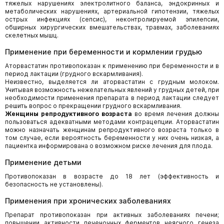
тяжелых нарушениях электролитного баланса, эндокринных и
метаболических нарушениях, артериальной гипотензии, тяжелых
острых инфекциях (сепсис), неконтролируемой эпилепсии,
обширных хирургических вмешательствах, травмах, заболеваниях
скелетных мышц.
Применение при беременности и кормлении грудью
Аторвастатин противопоказан к применению при беременности и в
период лактации (грудного вскармливания).
Неизвестно, выделяется ли аторвастатин с грудным молоком.
Учитывая возможность нежелательных явлений у грудных детей, при
необходимости применения препарата в период лактации следует
решить вопрос о прекращении грудного вскармливания.
Женщины репродуктивного возраста
во время лечения должны
пользоваться адекватными методами контрацепции. Аторвастатин
можно назначать женщинам репродуктивного возраста только в
том случае, если вероятность беременности у них очень низкая, а
пациентка информирована о возможном риске лечения для плода.
Применение детьми
Противопоказан в возрасте до 18 лет (эффективность и
безопасность не установлены).
Применения при хронических заболеваниях
Препарат противопоказан при активных заболеваниях печени;
повышении активности печеночных ферментов неясного генеза