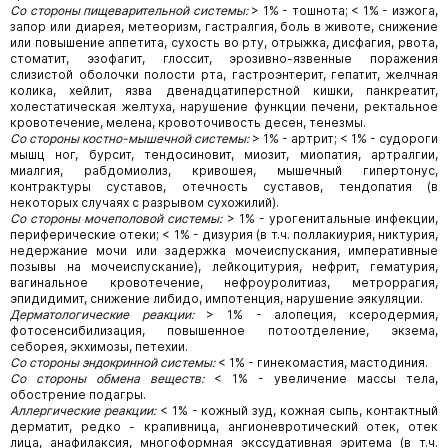
Со стороны пищеварительной системы:
> 1% - тошнота; < 1% - изжога,
запор или диарея, метеоризм, гастралгия, боль в животе, снижение
или повышение аппетита, сухость во рту, отрыжка, дисфагия, рвота,
стоматит, эзофагит, глоссит, эрозивно-язвенные поражения
слизистой оболочки полости рта, гастроэнтерит, гепатит, желчная
колика, хейлит, язва двенадцатиперстной кишки, панкреатит,
холестатическая желтуха, нарушение функции печени, ректальное
кровотечение, мелена, кровоточивость десен, тенезмы.
Со стороны костно-мышечной системы:
> 1% - артрит; < 1% - судороги
мышц ног, бурсит, тендосиновит, миозит, миопатия, артралгии,
миалгия, рабдомиолиз, кривошея, мышечный гипертонус,
контрактуры суставов, отечность суставов, тендопатия (в
некоторых случаях с разрывом сухожилий).
Со стороны мочеполовой системы:
> 1% - урогенитальные инфекции,
периферические отеки; < 1% - дизурия (в т.ч. поллакиурия, никтурия,
недержание мочи или задержка мочеиспускания, императивные
позывы на мочеиспускание), лейкоцитурия, нефрит, гематурия,
вагинальное кровотечение, нефроуролитиаз, метроррагия,
эпидидимит, снижение либидо, импотенция, нарушение эякуляции.
Дерматологические реакции:
> 1% - алопеция, ксеродермия,
фотосенсибилизация, повышенное потоотделение, экзема,
себорея, экхимозы, петехии.
Со стороны эндокринной системы:
< 1% - гинекомастия, мастодиния.
Со стороны обмена веществ:
< 1% - увеличение массы тела,
обострение подагры.
Аллергические реакции:
< 1% - кожный зуд, кожная сыпь, контактный
дерматит, редко - крапивница, ангионевротический отек, отек
лица, анафилаксия, многоформная экссудативная эритема (в т.ч.