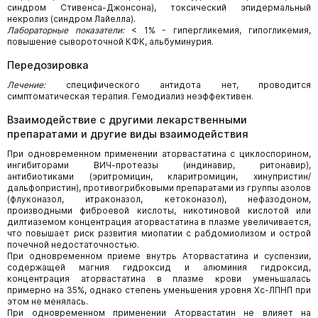
синдром Стивенса-Джонсона), токсический эпидермальный
некролиз (синдром Лайелла).
Лабораторные показатели:
< 1% - гипергликемия, гипогликемия,
повышение сывороточной КФК, альбуминурия.
Передозировка
Лечение:
специфического антидота нет, проводится
симптоматическая терапия. Гемодиализ неэффективен.
Взаимодействие с другими лекарственными
препаратами и другие виды взаимодействия
При одновременном применении аторвастатина с циклоспорином,
ингибиторами ВИЧ-протеазы (индинавир, ритонавир),
антибиотиками (эритромицин, кларитромицин, хинупристин/
дальфопристин), противогрибковыми препаратами из группы азолов
(флуконазол, итраконазол, кетоконазол), нефазодоном,
производными фиброевой кислоты, никотиновой кислотой или
дилтиаземом концентрация аторвастатина в плазме увеличивается,
что повышает риск развития миопатии с рабдомиолизом и острой
почечной недостаточностью.
При одновременном приеме внутрь Аторвастатина и суспензии,
содержащей магния гидроксид и алюминия гидроксид,
концентрация аторвастатина в плазме крови уменьшалась
примерно на 35%, однако степень уменьшения уровня Хс-ЛПНП при
этом не менялась.
При одновременном применении Аторвастатин не влияет на