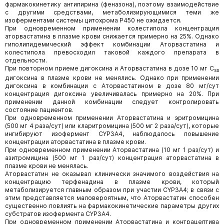
фармакокинетику антипирина (феназона), поэтому взаимодействие
с другими средствами, метаболизирующимися теми же
изоферментами системы цитохрома Р450 не ожидается.
При одновременном применении колестипола концентрация
аторвастатина в плазме крови снижается примерно на 25%. Однако
гиполипидемический эффект комбинации Аторвастатина и
колестипола превосходил таковой каждого препарата в
отдельности.
При повторном приеме дигоксина и Аторвастатина в дозе 10 мг C
ss
дигоксина в плазме крови не менялись. Однако при применении
дигоксина в комбинации с Аторвастатином в дозе 80 мг/сут
концентрация дигоксина увеличивалась примерно на 20%. При
применении данной комбинации следует контролировать
состояние пациентов.
При одновременном применении Аторвастатина и эритромицина
(500 мг 4 раза/сут) или кларитромицина (500 мг 2 раза/сут), которые
ингибируют изофермент CYP3А4, наблюдалось повышение
концентрации аторвастатина в плазме крови.
При одновременном применении Аторвастатина (10 мг 1 раз/сут) и
азитромицина (500 мг 1 раз/сут) концентрация аторвастатина в
плазме крови не менялась.
Аторвастатин не оказывал клинически значимого воздействия на
концентрацию терфенадина в плазме крови, который
метаболизируется главным образом при участии CYP3А4; в связи с
этим представляется маловероятным, что Аторвастатин способен
существенно повлиять на фармакокинетические параметры других
субстратов изофермента CYP3А4.
При одновременном применении Аторвастатина и контрацептива