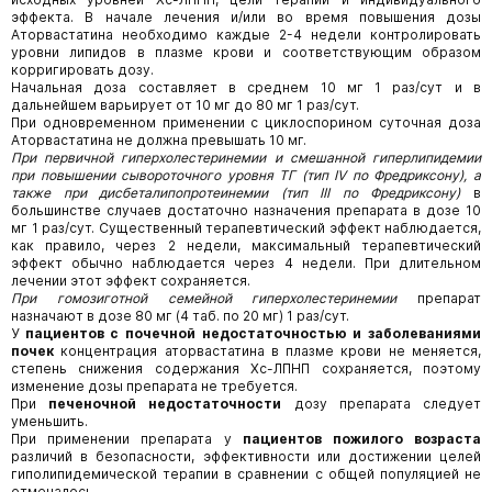
эффекта. В начале лечения и/или во время повышения дозы
Аторвастатина необходимо каждые 2-4 недели контролировать
уровни липидов в плазме крови и соответствующим образом
корригировать дозу.
Начальная доза составляет в среднем 10 мг 1 раз/сут и в
дальнейшем варьирует от 10 мг до 80 мг 1 раз/сут.
При одновременном применении с циклоспорином суточная доза
Аторвастатина не должна превышать 10 мг.
При первичной гиперхолестеринемии и смешанной гиперлипидемии
при повышении сывороточного уровня ТГ (тип IV по Фредриксону), а
также при дисбеталипопротеинемии (тип III по Фредриксону)
в
большинстве случаев достаточно назначения препарата в дозе 10
мг 1 раз/сут. Существенный терапевтический эффект наблюдается,
как правило, через 2 недели, максимальный терапевтический
эффект обычно наблюдается через 4 недели. При длительном
лечении этот эффект сохраняется.
При гомозиготной семейной гиперхолестеринемии
препарат
назначают в дозе 80 мг (4 таб. по 20 мг) 1 раз/сут.
У
пациентов с почечной недостаточностью и заболеваниями
почек
концентрация аторвастатина в плазме крови не меняется,
степень снижения содержания Хс-ЛПНП сохраняется, поэтому
изменение дозы препарата не требуется.
При
печеночной недостаточности
дозу препарата следует
уменьшить.
При применении препарата у
пациентов пожилого возраста
различий в безопасности, эффективности или достижении целей
гиполипидемической терапии в сравнении с общей популяцией не
отмечалось.