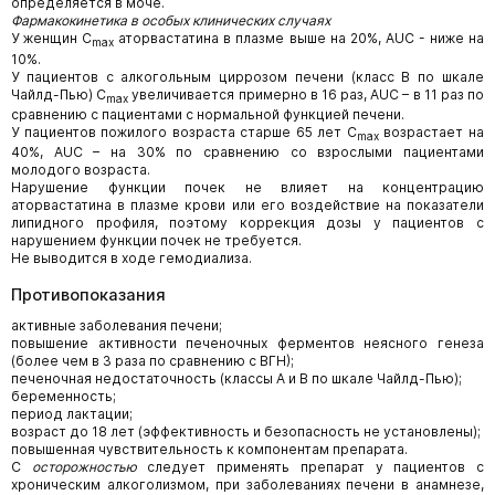
определяется в моче.
Фармакокинетика в особых клинических случаях
У женщин C
аторвастатина в плазме выше на 20%, AUC - ниже на
max
10%.
У пациентов с алкогольным циррозом печени (класс B по шкале
Чайлд-Пью) C
увеличивается примерно в 16 раз, AUC – в 11 раз по
max
сравнению с пациентами с нормальной функцией печени.
У пациентов пожилого возраста старше 65 лет C
возрастает на
max
40%, AUC – на 30% по сравнению со взрослыми пациентами
молодого возраста.
Нарушение функции почек не влияет на концентрацию
аторвастатина в плазме крови или его воздействие на показатели
липидного профиля, поэтому коррекция дозы у пациентов с
нарушением функции почек не требуется.
Не выводится в ходе гемодиализа.
Противопоказания
активные заболевания печени;
повышение активности печеночных ферментов неясного генеза
(более чем в 3 раза по сравнению с ВГН);
печеночная недостаточность (классы А и В по шкале Чайлд-Пью);
беременность;
период лактации;
возраст до 18 лет (эффективность и безопасность не установлены);
повышенная чувствительность к компонентам препарата.
С
осторожностью
следует применять препарат у пациентов с
хроническим алкоголизмом, при заболеваниях печени в анамнезе,