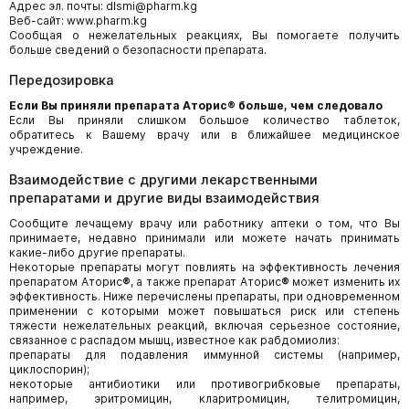
Адрес эл. почты: dlsmi@pharm.kg
Веб-сайт: www.pharm.kg
Сообщая о нежелательных реакциях, Вы помогаете получить
больше сведений о безопасности препарата.
Передозировка
Если Вы приняли
препарата
Аторис
®
больше, чем следовало
Если Вы приняли слишком большое количество таблеток,
обратитесь к Вашему врачу или в ближайшее медицинское
учреждение.
Взаимодействие с другими лекарственными
препаратами и другие виды взаимодействия
Сообщите лечащему врачу или работнику аптеки о том, что Вы
принимаете, недавно принимали или можете начать принимать
какие-либо другие препараты.
Некоторые препараты могут повлиять на эффективность лечения
препаратом Аторис
®
, а также препарат Аторис
®
может изменить их
эффективность. Ниже перечислены препараты, при одновременном
применении с которыми может повышаться риск или степень
тяжести нежелательных реакций, включая серьезное состояние,
связанное с распадом мышц, известное как рабдомиолиз:
препараты для подавления иммунной системы (например,
циклоспорин);
некоторые антибиотики или противогрибковые препараты,
например, эритромицин, кларитромицин, телитромицин,