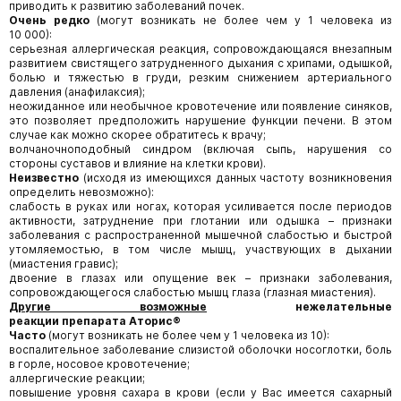
приводить к развитию заболеваний почек.
Очень редко
(могут возникать не более чем у 1 человека из
10 000):
серьезная аллергическая реакция, сопровождающаяся внезапным
развитием свистящего затрудненного дыхания с хрипами, одышкой,
болью и тяжестью в груди, резким снижением артериального
давления (анафилаксия);
неожиданное или необычное кровотечение или появление синяков,
это позволяет предположить нарушение функции печени. В этом
случае как можно скорее обратитесь к врачу;
волчаночноподобный синдром (включая сыпь, нарушения со
стороны суставов и влияние на клетки крови).
Неизвестно
(исходя из имеющихся данных частоту возникновения
определить невозможно):
слабость в руках или ногах, которая усиливается после периодов
активности, затруднение при глотании или одышка – признаки
заболевания c распространенной мышечной слабостью и быстрой
утомляемостью, в том числе мышц, участвующих в дыхании
(миастения гравис);
двоение в глазах или опущение век – признаки заболевания,
сопровождающегося слабостью мышц глаза (глазная миастения).
Другие возможные
нежелательные
реакции
препарата
Аторис
®
Часто
(могут возникать не более чем у 1 человека из 10):
воспалительное заболевание слизистой оболочки носоглотки, боль
в горле, носовое кровотечение;
аллергические реакции;
повышение уровня сахара в крови (если у Вас имеется сахарный