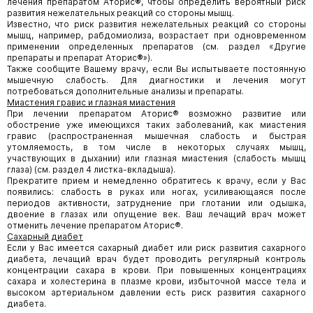
лечения препаратом Аторис
®
, чтобы определить вероятный риск
развития нежелательных реакций со стороны мышц.
Известно, что риск развития нежелательных реакций со стороны
мышц, например, рабдомиолиза, возрастает при одновременном
применении определенных препаратов (см. раздел «Другие
препараты и препарат Аторис
®
»).
Также сообщите Вашему врачу, если Вы испытываете постоянную
мышечную слабость. Для диагностики и лечения могут
потребоваться дополнительные анализы и препараты.
Миастения гравис и глазная миастения
При лечении препаратом Аторис® возможно развитие или
обострение уже имеющихся таких заболеваний, как миастения
гравис (распространенная мышечная слабость и быстрая
утомляемость, в том числе в некоторых случаях мышц,
участвующих в дыхании) или глазная миастения (слабость мышц
глаза) (см. раздел 4 листка-вкладыша).
Прекратите прием и немедленно обратитесь к врачу, если у Вас
появились: слабость в руках или ногах, усиливающаяся после
периодов активности, затруднение при глотании или одышка,
двоение в глазах или опущение век. Ваш лечащий врач может
отменить лечение препаратом Аторис®.
Сахарный диабет
Если у Вас имеется сахарный диабет или риск развития сахарного
диабета, лечащий врач будет проводить регулярный контроль
концентрации сахара в крови. При повышенных концентрациях
сахара и холестерина в плазме крови, избыточной массе тела и
высоком артериальном давлении есть риск развития сахарного
диабета.