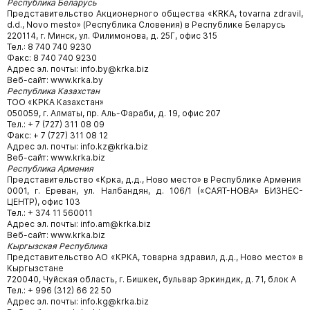
Республика Беларусь
Представительство Акционерного общества «КRКА, tovarna zdravil,
d.d., Novo mesto» (Республика Словения) в Республике Беларусь
220114, г. Минск, ул. Филимонова, д. 25Г, офис 315
Тел.: 8 740 740 9230
Факс: 8 740 740 9230
Адрес эл. почты: info.by@krka.biz
Веб-сайт: www.krka.by
Республика Казахстан
ТОО «КРКА Казахстан»
050059, г. Алматы, пр. Аль-Фараби, д. 19, офис 207
Тел.: + 7 (727) 311 08 09
Факс: + 7 (727) 311 08 12
Адрес эл. почты: info.kz@krka.biz
Веб-сайт: www.krka.biz
Республика Армения
Представительство «Крка, д.д., Ново место» в Республике Армения
0001, г. Ереван, ул. Налбандян, д. 106/1 («САЯТ-НОВА» БИЗНЕС-
ЦЕНТР), офис 103
Тел.: + 374 11 560011
Адрес эл. почты: info.am@krka.biz
Веб-сайт: www.krka.biz
Кыргызская Республика
Представительство АО «КРКА, товарна здравил, д.д., Ново место» в
Кыргызстане
720040, Чуйская область, г. Бишкек, бульвар Эркиндик, д. 71, блок А
Тел.: + 996 (312) 66 22 50
Адрес эл. почты: info.kg@krka.biz