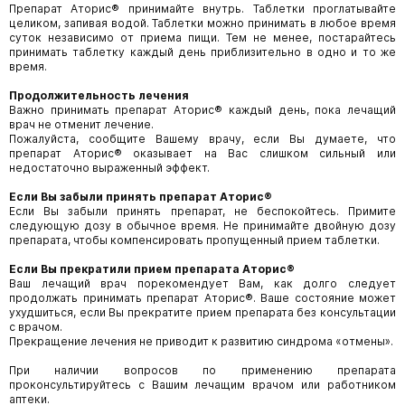
Препарат Аторис® принимайте внутрь. Таблетки проглатывайте
целиком, запивая водой. Таблетки можно принимать в любое время
суток независимо от приема пищи. Тем не менее, постарайтесь
принимать таблетку каждый день приблизительно в одно и то же
время.
Продолжительность лечения
Важно принимать препарат Аторис® каждый день, пока лечащий
врач не отменит лечение.
Пожалуйста, сообщите Вашему врачу, если Вы думаете, что
препарат Аторис® оказывает на Вас слишком сильный или
недостаточно выраженный эффект.
Если Вы забыли принять препарат
Аторис
®
Если Вы забыли принять препарат, не беспокойтесь. Примите
следующую дозу в обычное время. Не принимайте двойную дозу
препарата, чтобы компенсировать пропущенный прием таблетки.
Если Вы прекратили прием препарата
Аторис
®
Ваш лечащий врач порекомендует Вам, как долго следует
продолжать принимать препарат Аторис®. Ваше состояние может
ухудшиться, если Вы прекратите прием препарата без консультации
с врачом.
Прекращение лечения не приводит к развитию синдрома «отмены».
При наличии вопросов по применению препарата
проконсультируйтесь с Вашим лечащим врачом или работником
аптеки.