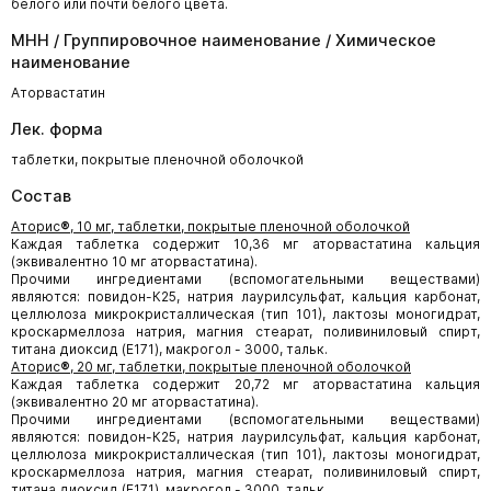
белого или почти белого цвета.
МНН / Группировочное наименование / Химическое
наименование
Аторвастатин
Лек. форма
таблетки, покрытые пленочной оболочкой
Состав
Аторис
®
, 10 мг, таблетки, покрытые пленочной оболочкой
Каждая таблетка содержит 10,36 мг аторвастатина кальция
(эквивалентно 10 мг аторвастатина).
Прочими ингредиентами (вспомогательными веществами)
являются: повидон-К25, натрия лаурилсульфат, кальция карбонат,
целлюлоза микрокристаллическая (тип 101), лактозы моногидрат,
кроскармеллоза натрия, магния стеарат, поливиниловый спирт,
титана диоксид (E171), макрогол - 3000, тальк.
Аторис
®
, 20 мг, таблетки, покрытые пленочной оболочкой
Каждая таблетка содержит 20,72 мг аторвастатина кальция
(эквивалентно 20 мг аторвастатина).
Прочими ингредиентами (вспомогательными веществами)
являются: повидон-К25, натрия лаурилсульфат, кальция карбонат,
целлюлоза микрокристаллическая (тип 101), лактозы моногидрат,
кроскармеллоза натрия, магния стеарат, поливиниловый спирт,
титана диоксид (E171), макрогол - 3000, тальк.