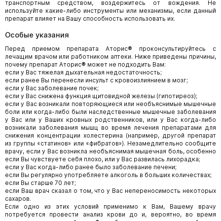
транспортным средством, воздержитесь от вождения. Не
используйте какие-либо инструменты или механизмы, если данный
препарат влияет на Вашу способность использовать их.
Особые указания
Перед приемом препарата Аторис
®
проконсультируйтесь с
лечащим врачом или работником аптеки. Ниже приведены причины,
почему препарат Аторис
®
может не подходить Вам:
если у Вас тяжелая дыхательная недостаточность;
если ранее Вы перенесли инсульт с кровоизлиянием в мозг;
если у Вас заболевание почек;
если у Вас снижена функция щитовидной железы (гипотиреоз);
если у Вас возникали повторяющиеся или необъяснимые мышечные
боли или когда-либо были наследственные мышечные заболевания
у Вас или у Ваших кровных родственников, или у Вас когда-либо
возникали заболевания мышц во время лечения препаратами для
снижения концентрации холестерина (например, другой препарат
из группы «статинов» или «фибратов»). Незамедлительно сообщите
врачу, если у Вас возникла необъяснимая мышечная боль, особенно
если Вы чувствуете себя плохо, или у Вас развилась лихорадка;
если у Вас когда-либо ранее было заболевание печени;
если Вы регулярно употребляете алкоголь в больших количествах;
если Вы старше 70 лет;
если Ваш врач сказал о том, что у Вас непереносимость некоторых
сахаров.
Если одно из этих условий применимо к Вам, Вашему врачу
потребуется провести анализ крови до и, вероятно, во время