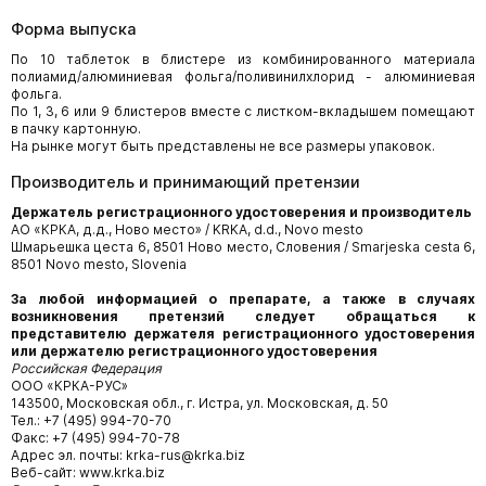
Форма выпуска
По 10 таблеток в блистере из комбинированного материала
полиамид/алюминиевая фольга/поливинилхлорид - алюминиевая
фольга.
По 1, 3, 6 или 9 блистеров вместе с листком-вкладышем помещают
в пачку картонную.
На рынке могут быть представлены не все размеры упаковок.
Производитель и принимающий претензии
Держатель регистрационного удостоверения и производитель
АО «КРКА, д.д., Ново место» / KRKA, d.d., Novo mesto
Шмарьешка цеста 6, 8501 Ново место, Словения / Smarjeska cesta 6,
8501 Novo mesto, Slovenia
За любой информацией о препарате, а также в случаях
возникновения претензий следует обращаться к
представителю держателя регистрационного удостоверения
или держателю регистрационного удостоверения
Российская Федерация
ООО «КРКА-РУС»
143500, Московская обл., г. Истра, ул. Московская, д. 50
Тел.: +7 (495) 994-70-70
Факс: +7 (495) 994-70-78
Адрес эл. почты: krka-rus@krka.biz
Веб-сайт: www.krka.biz