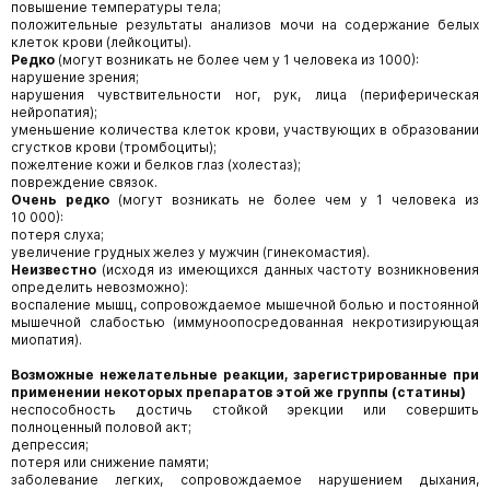
повышение температуры тела;
положительные результаты анализов мочи на содержание белых
клеток крови (лейкоциты).
Редко
(могут возникать не более чем у 1 человека из 1000):
нарушение зрения;
нарушения чувствительности ног, рук, лица (периферическая
нейропатия);
уменьшение количества клеток крови, участвующих в образовании
сгустков крови (тромбоциты);
пожелтение кожи и белков глаз (холестаз);
повреждение связок.
Очень редко
(могут возникать не более чем у 1 человека из
10 000):
потеря слуха;
увеличение грудных желез у мужчин (гинекомастия).
Неизвестно
(исходя из имеющихся данных частоту возникновения
определить невозможно):
воспаление мышц, сопровождаемое мышечной болью и постоянной
мышечной слабостью (иммуноопосредованная некротизирующая
миопатия).
Возможные нежелательные реакции, зарегистрированные при
применении некоторых препаратов этой же группы (статины)
неспособность достичь стойкой эрекции или совершить
полноценный половой акт;
депрессия;
потеря или снижение памяти;
заболевание легких, сопровождаемое нарушением дыхания,