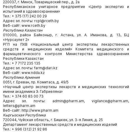
220037, г. Минск, Товарищеский пер., д. 2а
Республиканское унитарное предприятие «Центр экспертиз и
испытаний в здравоохранении»
Тел.: + 375 (17) 242 00 29
Адрес эл. почты: rcpl@rceth.by
Веб-сайт: www.rceth.by
Республика Казахстан
010000, район Байконыр, г. Астана, ул. А. Иманова, д. 13, БЦ
«Нурсаулет 2»
РГП на ПХВ «Национальный центр экспертизы лекарственных
средств и медицинских изделий» Комитета медицинского и
фармацевтического контроля Министерства здравоохранения
Республики Казахстан
Тел.: + 7 7172 235 135
Адрес эл. почты: farm@dari.kz
Веб-сайт: www.ndda.kz
Республика Армения
0051, г. Ереван, пр. Комитаса, д. 49/5
«Научный центр экспертизы лекарств и медицинских технологий
имени академика Э. Габриеляна»
Тел.: + 374 60 83 00 73
Адрес эл. почты: admin@pharm.am, vigilance@pharm.am,
letters@pharm.am
Веб-сайт: http://www.pharm.am
Кыргызская Республика
720044, Чуйская область, г. Бишкек, ул. 3-я Линия, д. 25
Департамент лекарственных средств и медицинских изделий
Тел.: + 996 (312) 21 92 86