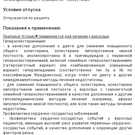
Условия отпуска
Отпускается по рецепту
Показания к применению
Препарат
Аторис
®
применяется для лечения у взрослых
Гиперхолестеринемия:
- в качестве дополнения к диете для снижения повышенного
общего холестерина, холестерина липопротеинов низкой
плотности, аполипопротеина В и триглицеридов с первичной
гиперхолестеринемией, включая семейную гиперхолестеринемию
(гетерозиготный вариант) или комбинированную (смешанный
вариант) гиперлипидемию (соответственно тип IIa и IIb по
классификации Фредриксона), когда ответ на диету и другие
немедикаментозные методы лечения недостаточны;
- для снижения повышенного общего холестерина, холестерина
липопротеинов низкой плотности у взрослых с гомозиготной
семейной гиперхолестеринемией в качестве дополнения к другим
гиполипидемическим методам лечения (например, аферез
липопротеинов низкой плотности), или если такие методы лечения
недоступны.
Профилактика сердечно-сосудистых заболеваний:
- профилактика сердечно-сосудистых событий у взрослых
пациентов, имеющих высокий риск развития первичных сердечно-
сосудистых событий, в качестве дополнения к коррекции других
факторов риска;