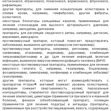
кетоконазол, итраконазол, позаконазол, вориконазол, флуконазол,
рифампицин;
другие препараты, для снижения концентрации холестерина в
плазме крови, например, гемфиброзил, другие фибраты,
колестипол;
некоторые блокаторы кальциевых каналов, применяемые для
лечения стенокардии или высокого артериального давления,
например, амлодипин, дилтиазем;
препараты для регуляции сердечного ритма, например, дигоксин,
верапамил, амиодарон;
противовирусный препарат, который помогает предотвратить
заболевание, вызванное цитомегаловирусом (летермовир);
противовирусные препараты, например, ритонавир, лопинавир,
саквинавир, атазанавир, индинавир, дарунавир, комбинация
типранавир/ритонавир и др. (для лечения инфекций, включая
инфекцию, вызванную вирусом иммуннодефицита человека (ВИЧ));
некоторые противовирусные препараты, применяемые для лечения
вирусного гепатита С, например, телапревир, боцепревир,
фосампренавир, симепревир, нелфинавир и комбинация элбасвир/
гразопревир;
другие препараты, которые могут взаимодействовать с
препаратом Аторис
®
: эзетимиб (снижает уровень холестерина),
варфарин (снижает свертываемость крови), пероральные
контрацептивы, стирипентол (противосудорожный препарат для
лечения эпилепсии), циметидин (применяется при изжоге и язвенной
болезни), феназон (обезболивающий препарат), колхицин
(применяется для лечения подагры) и антациды (препараты,
применяемые при расстройстве пищеварения, изжоге, содержащие