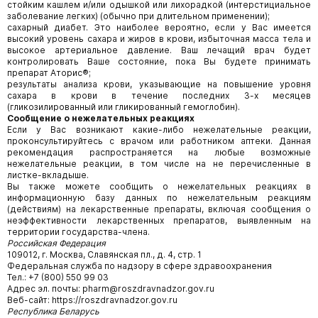
стойким кашлем и/или одышкой или лихорадкой (интерстициальное
заболевание легких) (обычно при длительном применении);
сахарный диабет. Это наиболее вероятно, если у Вас имеется
высокий уровень сахара и жиров в крови, избыточная масса тела и
высокое артериальное давление. Ваш лечащий врач будет
контролировать Ваше состояние, пока Вы будете принимать
препарат Аторис®;
результаты анализа крови, указывающие на повышение уровня
сахара в крови в течение последних 3-х месяцев
(гликозилированный или гликированный гемоглобин).
Сообщение о нежелательных реакциях
Если у Вас возникают какие-либо нежелательные реакции,
проконсультируйтесь с врачом или работником аптеки. Данная
рекомендация распространяется на любые возможные
нежелательные реакции, в том числе на не перечисленные в
листке-вкладыше.
Вы также можете сообщить о нежелательных реакциях в
информационную базу данных по нежелательным реакциям
(действиям) на лекарственные препараты, включая сообщения о
неэффективности лекарственных препаратов, выявленным на
территории государства-члена.
Российская Федерация
109012, г. Москва, Славянская пл., д. 4, стр. 1
Федеральная служба по надзору в сфере здравоохранения
Тел.: +7 (800) 550 99 03
Адрес эл. почты: pharm@roszdravnadzor.gov.ru
Веб-сайт: https://roszdravnadzor.gov.ru
Республика Беларусь