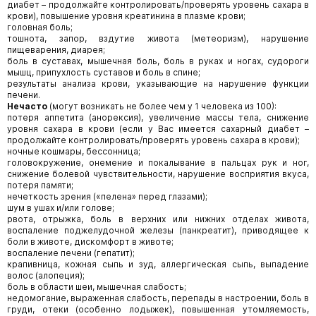
диабет – продолжайте контролировать/проверять уровень сахара в
крови), повышение уровня креатинина в плазме крови;
головная боль;
тошнота, запор, вздутие живота (метеоризм), нарушение
пищеварения, диарея;
боль в суставах, мышечная боль, боль в руках и ногах, судороги
мышц, припухлость суставов и боль в спине;
результаты анализа крови, указывающие на нарушение функции
печени.
Нечасто
(могут возникать не более чем у 1 человека из 100):
потеря аппетита (анорексия), увеличение массы тела, снижение
уровня сахара в крови (если у Вас имеется сахарный диабет –
продолжайте контролировать/проверять уровень сахара в крови);
ночные кошмары, бессонница;
головокружение, онемение и покалывание в пальцах рук и ног,
снижение болевой чувствительности, нарушение восприятия вкуса,
потеря памяти;
нечеткость зрения («пелена» перед глазами);
шум в ушах и/или голове;
рвота, отрыжка, боль в верхних или нижних отделах живота,
воспаление поджелудочной железы (панкреатит), приводящее к
боли в животе, дискомфорт в животе;
воспаление печени (гепатит);
крапивница, кожная сыпь и зуд, аллергическая сыпь, выпадение
волос (алопеция);
боль в области шеи, мышечная слабость;
недомогание, выраженная слабость, перепады в настроении, боль в
груди, отеки (особенно лодыжек), повышенная утомляемость,