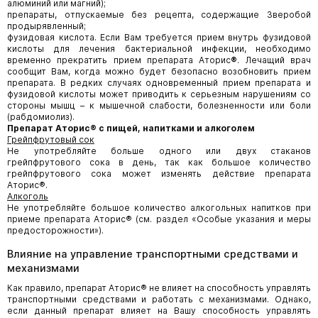
алюминий или магний);
препараты, отпускаемые без рецепта, содержащие Зверобой
продырявленный;
фузидовая кислота. Если Вам требуется прием внутрь фузидовой
кислоты для лечения бактериальной инфекции, необходимо
временно прекратить прием препарата Аторис
®
. Лечащий врач
сообщит Вам, когда можно будет безопасно возобновить прием
препарата. В редких случаях одновременный прием препарата и
фузидовой кислоты может приводить к серьезным нарушениям со
стороны мышц – к мышечной слабости, болезненности или боли
(рабдомиолиз).
Препарат Аторис
®
с пищей, напитками и алкоголем
Грейпфрутовый сок
Не употребляйте больше одного или двух стаканов
грейпфрутового сока в день, так как большое количество
грейпфрутового сока может изменять действие препарата
Аторис®.
Алкоголь
Не употребляйте большое количество алкогольных напитков при
приеме препарата Аторис® (см. раздел «Особые указания
и меры
предосторожности»).
Влияние на управление транспортными средствами и
механизмами
Как правило, препарат Аторис® не влияет на способность управлять
транспортными средствами и работать с механизмами. Однако,
если данный препарат влияет на Вашу способность управлять