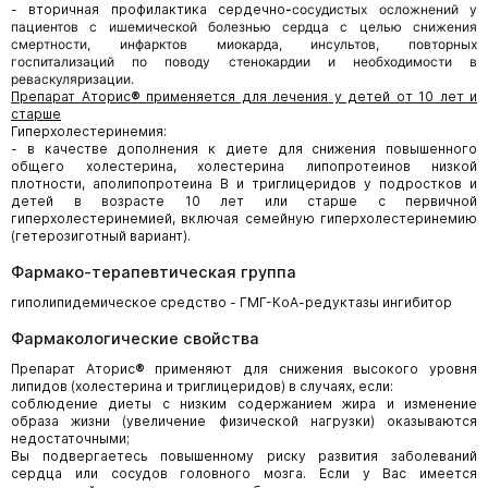
- вторичная профилактика сердечно
-
сосудистых осложнений у
пациентов с ишемической болезнью сердца с целью снижения
смертности, инфарктов миокарда, инсультов, повторных
госпитализаций по поводу стенокардии и необходимости в
реваскуляризации.
Препарат
Аторис
®
применяется для лечения у детей от 10 лет и
старше
Гиперхолестеринемия:
- в качестве дополнения к диете для снижения повышенного
общего холестерина, холестерина липопротеинов низкой
плотности, аполипопротеина В и триглицеридов у подростков и
детей в возрасте 10 лет или старше с первичной
гиперхолестеринемией, включая семейную гиперхолестеринемию
(гетерозиготный вариант).
Фармако-терапевтическая группа
гиполипидемическое средство - ГМГ-КоА-редуктазы ингибитор
Фармакологические свойства
Препарат Аторис
®
применяют для снижения высокого уровня
липидов (холестерина и триглицеридов) в случаях, если:
соблюдение диеты с низким содержанием жира и изменение
образа жизни (увеличение физической нагрузки) оказываются
недостаточными;
Вы подвергаетесь повышенному риску развития заболеваний
сердца или сосудов головного мозга. Если у Вас имеется