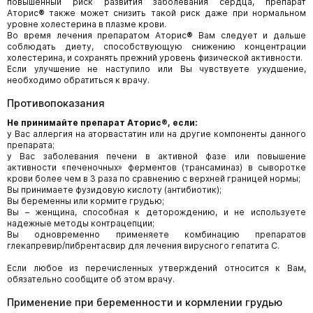
повышенный риск развития заболевания сердца, препарат
Аторис
®
также может снизить такой риск даже при нормальном
уровне холестерина в плазме крови.
Во время лечения препаратом Аторис
®
Вам следует и дальше
соблюдать диету, способствующую снижению концентрации
холестерина, и сохранять прежний уровень физической активности.
Если улучшение не наступило или Вы чувствуете ухудшение,
необходимо обратиться к врачу.
Противопоказания
Не принимайте препарат
Аторис
®
, если:
у Вас аллергия на аторвастатин или на другие компоненты данного
препарата;
у Вас заболевания печени в активной фазе или повышение
активности «печеночных» ферментов (трансаминаз) в сыворотке
крови более чем в 3 раза по сравнению с верхней границей нормы;
Вы принимаете фузидовую кислоту (антибиотик);
Вы беременны или кормите грудью;
Вы – женщина, способная к деторождению, и не используете
надежные методы контрацепции;
Вы одновременно применяете комбинацию препаратов
глекапревир/пибрентасвир для лечения вирусного гепатита С.
Если любое из перечисленных утверждений относится к Вам,
обязательно сообщите об этом врачу.
Применение при беременности и кормлении грудью