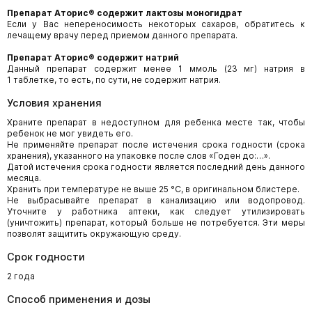
Препарат
Аторис
®
содержит лактозы моногидрат
Если у Вас непереносимость некоторых сахаров, обратитесь к
лечащему врачу перед приемом данного препарата.
Препарат
Аторис
®
содержит натрий
Данный препарат содержит менее 1 ммоль (23 мг) натрия в
1 таблетке, то есть, по сути, не содержит натрия.
Условия хранения
Храните препарат в недоступном для ребенка месте так, чтобы
ребенок не мог увидеть его.
Не применяйте препарат после истечения срока годности (срока
хранения), указанного на упаковке после слов «Годен до:…».
Датой истечения срока годности является последний день данного
месяца.
Хранить при температуре не выше 25 °С, в оригинальном блистере.
Не выбрасывайте препарат в канализацию или водопровод.
Уточните у работника аптеки, как следует утилизировать
(уничтожить) препарат, который больше не потребуется. Эти меры
позволят защитить окружающую среду.
Срок годности
2 года
Способ применения и дозы