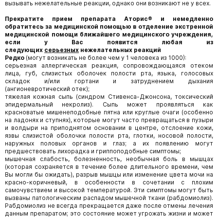
вызывать нежелательные реакции, однако они возникают не у всех.
Прекратите прием препарата
Аторис
®
и немедленно
обратитесь за медицинской помощью в отделение экстренной
медицинской помощи ближайшего медицинского учреждения,
если у Вас появится любая из
следующих
серьезных
нежелательных реакций
Редко
(могут возникать не более чем у 1 человека из 1000):
серьезная аллергическая реакция, сопровождающаяся отеком
лица, губ, слизистых оболочек полости рта, языка, голосовых
складок и/или гортани и затруднением дыхания
(ангионевротический отек);
тяжелая кожная сыпь (синдром Стивенса-Джонсона, токсический
эпидермальный некролиз). Сыпь может проявляться как
красноватые мишенеподобные пятна или круглые очаги (особенно
на ладонях и ступнях), которые могут часто превращаться в пузыри
и волдыри на приподнятом основании в центре, отслоение кожи,
язвы слизистой оболочки полости рта, глотки, носовой полости,
наружных половых органов и глаз; а их появлению могут
предшествовать лихорадка и гриппоподобные симптомы;
мышечная слабость, болезненность, необычная боль в мышцах
(которая сохраняется в течение более длительного времени, чем
Вы могли бы ожидать), разрыв мышцы или изменение цвета мочи на
красно-коричневый, в особенности в сочетании с плохим
самочувствием и высокой температурой. Эти симптомы могут быть
вызваны патологическим распадом мышечной ткани (рабдомиолиз).
Рабдомиолиз не всегда прекращается даже после отмены лечения
данным препаратом; это состояние может угрожать жизни и может