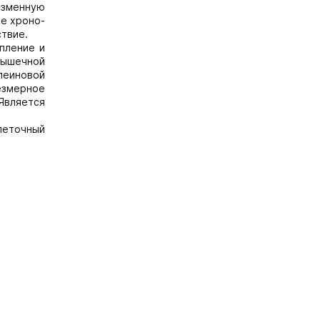
азменную
ое хроно-
ствие.
пление и
мышечной
леиновой
езмерное
Является
леточный