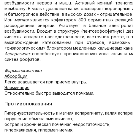
возбудимости нервов и мышц. Активный ионный транспо
мембрану. В малых дозах ион калия расширяет коронарные 
и батмотропное действие, в высоких дозах - отрицательное
Ион
магния
является кофактором 300 ферментных реакций
расходование энергии. Участвует в балансе электроли
возбудимости. Входит в структуру (пентозофосфатную) де
кислоты, аппарате наследственности, клеточном росте, в
высвобождение катехоламина при стрессе, возможны
«физиологическим» блокатором медленных кальциевых канал
Аспарагинат
способствует проникновению иона калия и ма
синтез фосфатов.
Фармакокинетика
Абсорбция
Легко всасывается при приеме внутрь.
Элиминация
Относительно быстро выводится почками.
Противопоказания
Гиперчувствительность к магния аспарагинату, калия аспар
нарушение обмена аминокислот;
острая и хроническая почечная недостаточность;
гиперкалиемия, гипермагниемия;