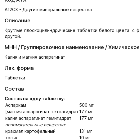
A12CX - Другие минеральные вещества
Описание
Круглые плоскоцилиндрические таблетки белого цвета, с ф
другой.
МНН / Группировочное наименование / Химическо
Калия и магния аспарагинат
Лек. форма
Таблетки
Состав
Состав на одну таблетку:
Аспаркам
500 мг
[магния аспарагинат тетрагидрат
177 мг
калия аспарагинат гемигидрат
177 мг
вспомогательные вещества:
крахмал картофельный
131 мг
тальк
10 мг