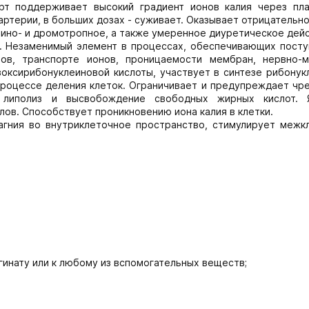
рт поддерживает высокий градиент ионов калия через пл
артерии, в больших дозах - суживает. Оказывает отрицательн
 ино- и дромотропное, а также умеренное диуретическое дей
. Незаменимый элемент в процессах, обеспечивающих посту
тов, транспорте ионов, проницаемости мембран, нервно-
зоксирибонуклеиновой кислоты, участвует в синтезе рибонук
 процессе деления клеток. Ограничивает и предупреждает чр
 липолиз и высвобождение свободных жирных кислот. 
ов. Способствует проникновению иона калия в клетки.
гния во внутриклеточное пространство, стимулирует межк
агинату или к любому из вспомогательных веществ;