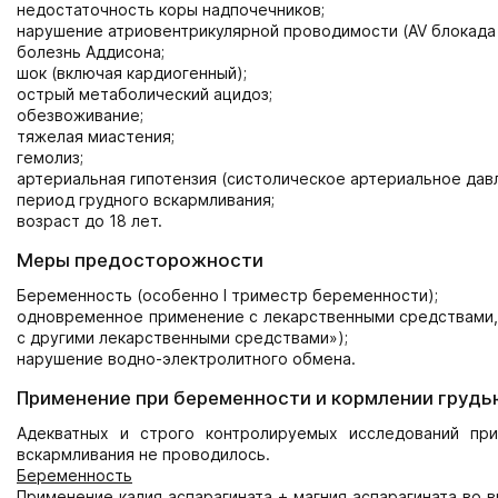
недостаточность коры надпочечников;
нарушение атриовентрикулярной проводимости (AV блокада I-I
болезнь Аддисона;
шок (включая кардиогенный);
острый метаболический ацидоз;
обезвоживание;
тяжелая миастения;
гемолиз;
артериальная гипотензия (систолическое артериальное давле
период грудного вскармливания;
возраст до 18 лет.
Меры предосторожности
Беременность (особенно I триместр беременности);
одновременное применение с лекарственными средствами, 
с другими лекарственными средствами»);
нарушение водно-электролитного обмена.
Применение при беременности и кормлении грудь
Адекватных и строго контролируемых исследований пр
вскармливания не проводилось.
Беременность
Применение калия аспарагината + магния аспарагината во 