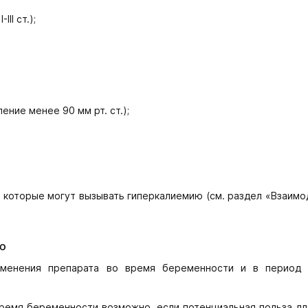
II ст.);
ние менее 90 мм рт. ст.);
которые могут вызывать гиперкалиемию (см. раздел «Взаимо
ю
именения препарата во время беременности и в период 
время беременности возможно, если потенциальная польза д