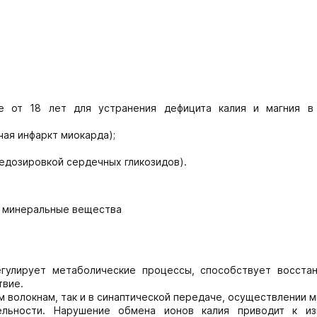
е от 18 лет для устранения дефицита калия и магния в
ая инфаркт миокарда);
едозировкой сердечных гликозидов).
е минеральные вещества
егулирует метаболические процессы, способствует восста
твие.
м волокнам, так и в синаптической передаче, осуществлении
ельности. Нарушение обмена ионов калия приводит к и