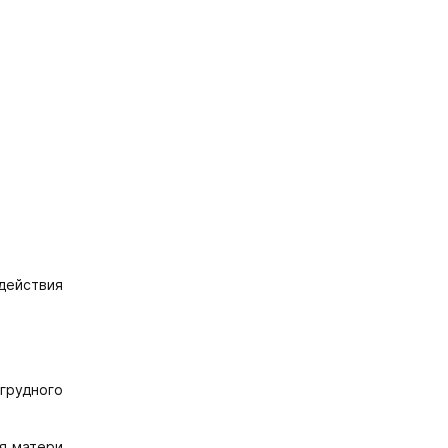
действия
грудного
ля матери