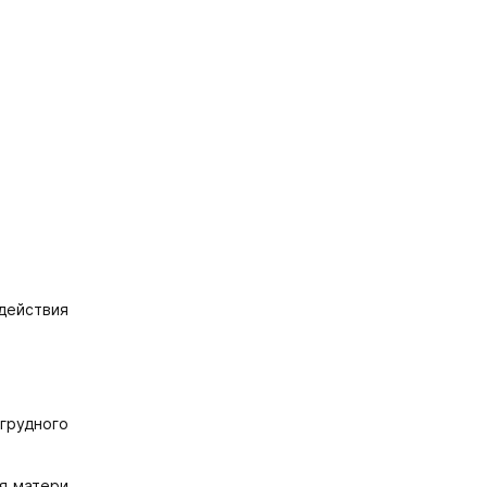
действия
грудного
ля матери