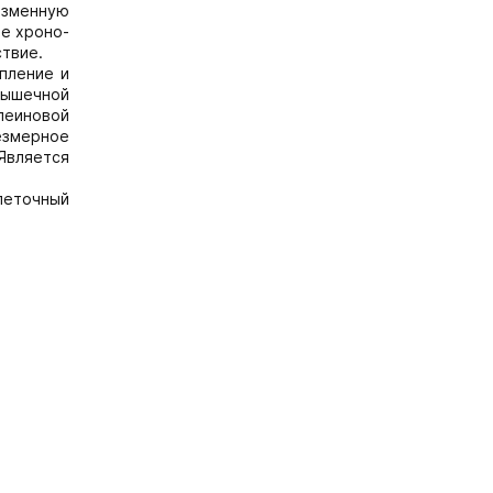
азменную
ое хроно-
ствие.
пление и
мышечной
леиновой
езмерное
Является
леточный