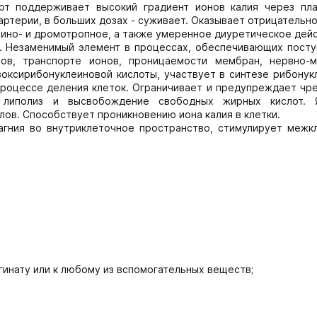
рт поддерживает высокий градиент ионов калия через пл
артерии, в больших дозах - суживает. Оказывает отрицательн
 ино- и дромотропное, а также умеренное диуретическое дей
. Незаменимый элемент в процессах, обеспечивающих посту
тов, транспорте ионов, проницаемости мембран, нервно-
зоксирибонуклеиновой кислоты, участвует в синтезе рибонук
 процессе деления клеток. Ограничивает и предупреждает чр
 липолиз и высвобождение свободных жирных кислот. 
ов. Способствует проникновению иона калия в клетки.
гния во внутриклеточное пространство, стимулирует межк
агинату или к любому из вспомогательных веществ;