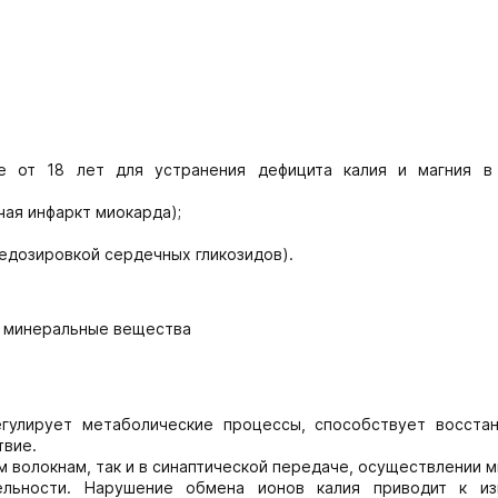
е от 18 лет для устранения дефицита калия и магния в
ая инфаркт миокарда);
едозировкой сердечных гликозидов).
е минеральные вещества
егулирует метаболические процессы, способствует восста
твие.
м волокнам, так и в синаптической передаче, осуществлении
ельности. Нарушение обмена ионов калия приводит к и