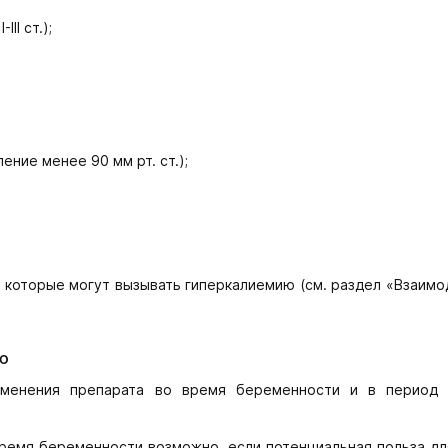
II ст.);
ние менее 90 мм рт. ст.);
которые могут вызывать гиперкалиемию (см. раздел «Взаимо
ю
именения препарата во время беременности и в период 
время беременности возможно, если потенциальная польза д