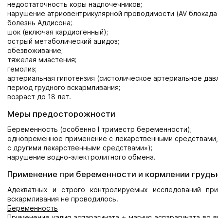
недостаточность коры надпочечников;
нарушение атриовентрикулярной проводимости (AV блокада I-I
болезнь Аддисона;
шок (включая кардиогенный);
острый метаболический ацидоз;
обезвоживание;
тяжелая миастения;
гемолиз;
артериальная гипотензия (систолическое артериальное давле
период грудного вскармливания;
возраст до 18 лет.
Меры предосторожности
Беременность (особенно I триместр беременности);
одновременное применение с лекарственными средствами, 
с другими лекарственными средствами»);
нарушение водно-электролитного обмена.
Применение при беременности и кормлении грудь
Адекватных и строго контролируемых исследований пр
вскармливания не проводилось.
Беременность
Применение калия аспарагината + магния аспарагината во 