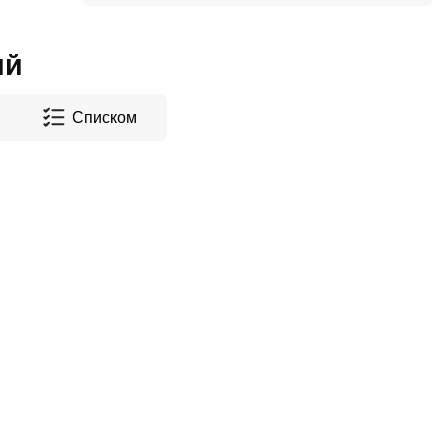
ый
Списком