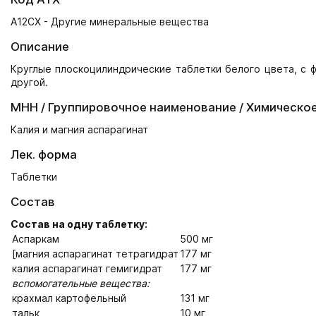
A12CX - Другие минеральные вещества
Описание
Круглые плоскоцилиндрические таблетки белого цвета, с ф
другой.
МНН / Группировочное наименование / Химическо
Калия и магния аспарагинат
Лек. форма
Таблетки
Состав
Состав на одну таблетку:
Аспаркам
500 мг
[магния аспарагинат тетрагидрат
177 мг
калия аспарагинат гемигидрат
177 мг
вспомогательные вещества:
крахмал картофельный
131 мг
тальк
10 мг