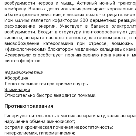
возбудимости нервов и мышц. Активный ионный транспо
мембрану. В малых дозах ион калия расширяет коронарные 
и батмотропное действие, в высоких дозах - отрицательное
Ион
магния
является кофактором 300 ферментных реакций
расходование энергии. Участвует в балансе электроли
возбудимости. Входит в структуру (пентозофосфатную) де
кислоты, аппарате наследственности, клеточном росте, в
высвобождение катехоламина при стрессе, возможны
«физиологическим» блокатором медленных кальциевых канал
Аспарагинат
способствует проникновению иона калия и ма
синтез фосфатов.
Фармакокинетика
Абсорбция
Легко всасывается при приеме внутрь.
Элиминация
Относительно быстро выводится почками.
Противопоказания
Гиперчувствительность к магния аспарагинату, калия аспар
нарушение обмена аминокислот;
острая и хроническая почечная недостаточность;
гиперкалиемия, гипермагниемия;