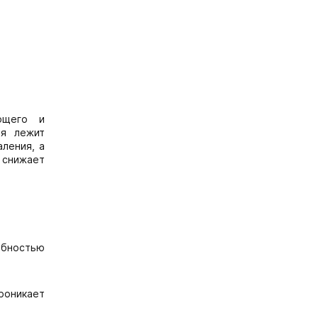
ующего и
ия лежит
аления, а
 снижает
обностью
проникает