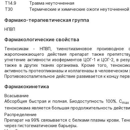
T14.9
Травма неуточненная
T30
Термические и химические ожоги неуточненной
Фармако-терапевтическая группа
НПВП
Фармакологические свойства
Теноксикам - НПВП, тиенотиазиновое производное о
жаропонижающего действия препарат также препятств
угнетение активности изоферментов ЦОГ-1 и ЦОГ-2, в резу
также в других тканях организма. Кроме того, тенокси
активность протеогликаназы и коллагеназы в человеческом
Противовоспалительное действие развивается к концу перв
Фармакокинетика
Всасывание
Абсорбция быстрая и полная. Биодоступность 100%. C
max
теноксикама является большая продолжительность действи
Распределение
Препарат на 99% связывается с белками плазмы крови. Тен
через гистогематические барьеры.