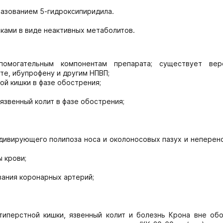
разованием 5-гидроксипиридила.
чками в виде неактивных метаболитов.
помогательным компонентам препарата; существует вер
те, ибупрофену и другим НПВП;
й кишки в фазе обострения;
язвенный колит в фазе обострения;
дивирующего полипоза носа и околоносовых пазух и неперен
 крови;
ания коронарных артерий;
иперстной кишки, язвенный колит и болезнь Крона вне обо