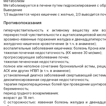
Метаболизм
Метаболизируется в печени путем гидроксилирования с об
Выведение
1/3 выделяется через кишечник с желчью, 2/3 выводится по
Противопоказания
гиперчувствительность к активному веществу или вс
перекрестной чувствительности к ацетилсалициловой кисло
эрозивно-язвенные поражения желудка и двенадцатиперстно
желудочно-кишечное кровотечение (в т.ч. в анамнезе);
воспалительные заболевания кишечника: болезнь Крона или 
тяжелая почечная недостаточность (КК менее 30 мл/мин);
прогрессирующее заболевание почек;
тяжелая печеночная недостаточность;
полное или неполное сочетание бронхиальной астмы, реци
АСК или других НПВП (в т.ч. в анамнезе);
установленный диагноз заболеваний свертывающей системы
декомпенсированная сердечная недостаточность;
терапия периоперационных болей при проведении шунтиров
беременность;
период грудного вскармливания;
возраст до 18 лет.
С осторожностью: язвенная болезнь желудка и двенадцат