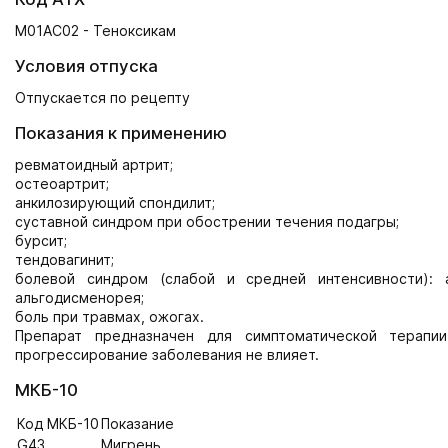
M01AC02 - Теноксикам
Условия отпуска
Отпускается по рецепту
Показания к применению
ревматоидный артрит;
остеоартрит;
анкилозирующий спондилит;
суставной синдром при обострении течения подагры;
бурсит;
тендовагинит;
болевой синдром (слабой и средней интенсивности): а
альгодисменорея;
боль при травмах, ожогах.
Препарат предназначен для симптоматической терапи
прогрессирование заболевания не влияет.
МКБ-10
Код МКБ-10
Показание
G43
Мигрень