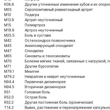
K08.8
Другие уточненные изменения зубов и их опорног
M05
Серопозитивный ревматоидный артрит
M10
Подагра
M13.9
Артрит неуточненный
M15
Полиартроз
M19.9
Артроз неуточненный
M25.5
Боль в суставе
M42
Остеохондроз позвоночника
M45
Анкилозирующий спондилит
M47
Спондилез
M65
Синовиты и теносиновиты
M70
Болезни мягких тканей, связанные с нагрузкой, 
M71
Другие бурсопатии
M79.1
Миалгия
M79.2
Невралгия и неврит неуточненные
N94.4
Первичная дисменорея
N94.5
Вторичная дисменорея
R51
Головная боль
R52.0
Острая боль
R52.2
Другая постоянная боль (хроническая)
T14.3
Вывих, растяжение и перенапряжение капсульно