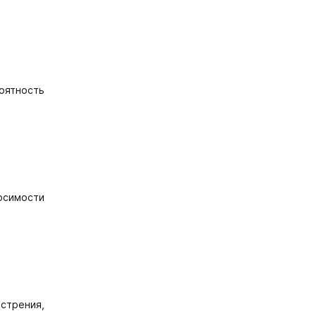
оятность
осимости
стрения,