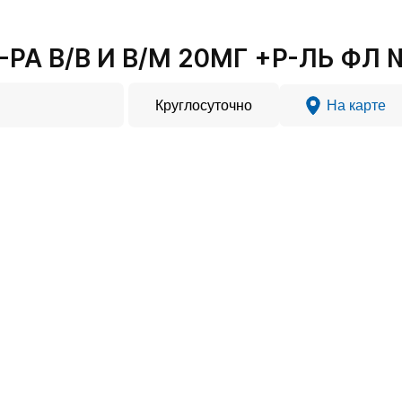
РА В/В И В/М 20МГ +Р-ЛЬ ФЛ №
Круглосуточно
На карте