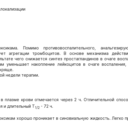
 локализации
ксикама. Помимо противовоспалительного, анальгезир
ует агрегации тромбоцитов. В основе механизма действ
льтате чего снижается синтез простагландинов в очаге восп
кам уменьшает накопление лейкоцитов в очаге воспаления,
 хряще.
ой недели терапии.
в плазме крови отмечается через 2 ч. Отличительной спос
я и длительный T
- 72 ч.
1/2
оксикам хорошо проникает в синовиальную жидкость. Легко 