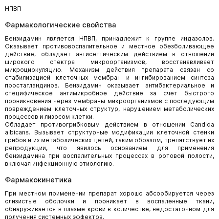
НПВП
Фармакологические свойства
Бензидамин является НПВП, принадлежит к группе индазолов.
Оказывает противовоспалительное и местное обезболивающее
действие, обладает антисептическим действием в отношении
широкого спектра микроорганизмов, восстанавливает
микроциркуляцию. Механизм действия препарата связан со
стабилизацией клеточных мембран и ингибированием синтеза
простагландинов. Бензидамин оказывает антибактериальное и
специфическое антимикробное действие за счет быстрого
проникновения через мембраны микроорганизмов с последующим
повреждением клеточных структур, нарушением метаболических
процессов и лизосом клетки.
Обладает противогрибковым действием в отношении Candida
albicans. Вызывает структурные модификации клеточной стенки
грибов и их метаболических цепей, таким образом, препятствует их
репродукции, что явилось основанием для применения
бензидамина при воспалительных процессах в ротовой полости,
включая инфекционную этиологию.
Фармакокинетика
При местном применении препарат хорошо абсорбируется через
слизистые оболочки и проникает в воспаленные ткани,
обнаруживается в плазме крови в количестве, недостаточном для
получения системных эффектов.