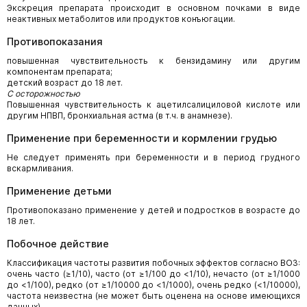
Экскреция препарата происходит в основном почками в виде
неактивных метаболитов или продуктов конъюгации.
Противопоказания
повышенная чувствительность к бензидамину или другим
компонентам препарата;
детский возраст до 18 лет.
С осторожностью
Повышенная чувствительность к ацетилсалициловой кислоте или
другим НПВП, бронхиальная астма (в т.ч. в анамнезе).
Применение при беременности и кормлении грудью
Не следует применять при беременности и в период грудного
вскармливания.
Применение детьми
Противопоказано применение у детей и подростков в возрасте до
18 лет.
Побочное действие
Классификация частоты развития побочных эффектов согласно ВОЗ:
очень часто (≥1/10), часто (от ≥1/100 до <1/10), нечасто (от ≥1/1000
до <1/100), редко (от ≥1/10000 до <1/1000), очень редко (<1/10000),
частота неизвестна (не может быть оценена на основе имеющихся
данных).