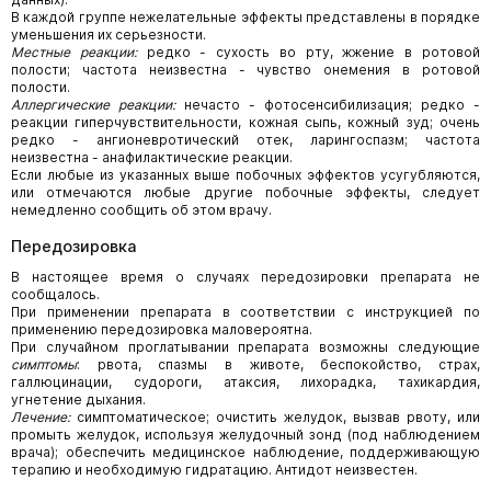
В каждой группе нежелательные эффекты представлены в порядке
уменьшения их серьезности.
Местные реакции:
редко - сухость во рту, жжение в ротовой
полости; частота неизвестна - чувство онемения в ротовой
полости.
Аллергические реакции:
нечасто - фотосенсибилизация; редко -
реакции гиперчувствительности, кожная сыпь, кожный зуд; очень
редко - ангионевротический отек, ларингоспазм; частота
неизвестна - анафилактические реакции.
Если любые из указанных выше побочных эффектов усугубляются,
или отмечаются любые другие побочные эффекты, следует
немедленно сообщить об этом врачу.
Передозировка
В настоящее время о случаях передозировки препарата не
сообщалось.
При применении препарата в соответствии с инструкцией по
применению передозировка маловероятна.
При случайном проглатывании препарата возможны следующие
симптомы
: рвота, спазмы в животе, беспокойство, страх,
галлюцинации, судороги, атаксия, лихорадка, тахикардия,
угнетение дыхания.
Лечение:
симптоматическое; очистить желудок, вызвав рвоту, или
промыть желудок, используя желудочный зонд (под наблюдением
врача); обеспечить медицинское наблюдение, поддерживающую
терапию и необходимую гидратацию. Антидот неизвестен.