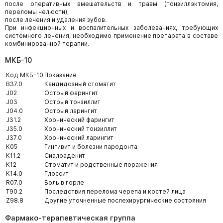
после оперативных вмешательств и травм (тонзиллэктомия,
переломы челюсти);
после лечения и удаления зубов.
При инфекционных и воспалительных заболеваниях, требующих
системного лечения, необходимо применение препарата в составе
комбинированной терапии.
МКБ-10
Код МКБ-10
Показание
B37.0
Кандидозный стоматит
J02
Острый фарингит
J03
Острый тонзиллит
J04.0
Острый ларингит
J31.2
Хронический фарингит
J35.0
Хронический тонзиллит
J37.0
Хронический ларингит
K05
Гингивит и болезни пародонта
K11.2
Сиалоаденит
K12
Стоматит и родственные поражения
K14.0
Глоссит
R07.0
Боль в горле
T90.2
Последствия перелома черепа и костей лица
Z98.8
Другие уточненные послехирургические состояния
Фармако-терапевтическая группа