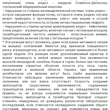
папулезная); очень редко - синдром Стивенса-Джонсона,
токсический эпидермальный некролиз.
- Нарушения со стороны мочевыделительной системы:
очень редко -
острое нарушение функции почек, которое в очень редких случаях
может приводить к протеинурии, олиго- или анурии и острой
почечной недостаточности, острому интерстициальному нефриту.
- Нарушения со стороны органов кроветворения:
редко - лейкопения;
очень редко - агранулоцитоз, включая случаи с летальным исходом,
тромбоцитопения; частота неизвестна - апластическая анемия,
панцитопения, включая случаи с летальным исходом. *
* Эти реакции могут возникать, даже если ранее метамизол натрия
не вызывал осложнений. Имеется ряд признаков повышенного
риска агранулоцитоза, если метамизол натрия применяется более
одной недели. Эта реакция носит дозонезависимый характер и
может возникнуть в любой момент лечения. Она проявляется
высокой лихорадкой, ознобом, болью в горле, болью при глотании,
воспалением слизистых оболочек полости рта, носа, горла,
генитальной и анальной области. Однако, при применении
антибиотиков эти явления могут быть слабо выраженными.
Отмечается небольшое увеличение лимфатических узлов и
селезенки, или оно вовсе отсутствует. Скорость оседания
эритроцитов существенно увеличивается, содержание
гранулоцитов резко снижено, или они не определяются. Как
правило, но не всегда сохраняются нормальные показатели
гемоглобина, эритроцитов и тромбоцитов. Препарат следует
отменить немедленно, не дожидаясь результатов лабораторных
исследований, если отмечается неожиданное ухудшение общего
состояния, лихорадка не спадает, или появляются новые или