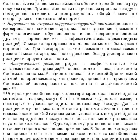
болезненные изъязвления на слизистых оболочках, особенно во рту,
носу или горле. При возникновении панцитопении препарат следует
немедленно отменить и контролировать общий анализ до
возвращения его показателей к норме.
- Нарушения со стороны сердечно-сосудистой системы:
нечасто -
изолированное снижение артериального давления (возможно
фармакологически обусловленное и не сопровождающееся
другими проявлениями анафилактических/анафилактоидных
реакций). Снижение артериального давления может быть резко
выраженным. При лихорадке также возможно дозозависимое
резкое снижение артериального давления без других признаков
реакции гиперчувствительности.
- Аллергические реакции:
редко - анафилактоидные или
анафилактические
реакции;** очень редко - анальгетическая
бронхиальная астма. У пациентов с анальгетической бронхиальной
астмой непереносимость, как правило, проявляется приступами
бронхиальной астмы; частота неизвестна - анафилактический
шок.**
**Эти реакции особенно характерны при парентеральном введении
метамизола натрия, могут быть тяжелыми и угрожать жизни, в
некоторых случаях приводить к летальному исходу. Данные
реакции могут возникать даже если ранее метамизол натрия не
вызывал осложнений. Эти реакции могут возникать в ходе введения
или непосредственно сразу после проглатывания или развиваться
спустя несколько часов. Однако, преимущественно они возникают
в течение первого часа после применения. В более легких случаях
они проявляются высыпаниями на коже и слизистых оболочках
(например, зудом, жжением, покраснением, волдырями и отеком),