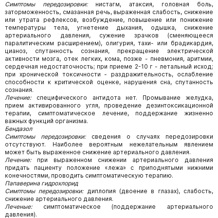
Симптомы передозировки:
нистагм, атаксия, головная боль,
заторможенность, смазанная речь, выраженная слабость, снижение
или утрата рефлексов, возбуждение, повышение или понижение
температуры тела, угнетение дыхания, одышка, снижение
артериального давления, сужение зрачков (сменяющееся
паралитическим расширением), олигурия, тахи- или брадикардия,
цианоз, спутанность сознания, прекращение электрической
активности мозга, отек легких, кома, позже - пневмония, аритмии,
сердечная недостаточность; при приеме 2-10 г - летальный исход;
при хронической токсичности - раздражительность, ослабление
способности к критической оценке, нарушения сна, спутанность
сознания.
Лечение:
специфического антидота нет. Промывание желудка,
прием активированного угля, проведение дезинтоксикационной
терапии, симптоматическое лечение, поддержание жизненно
важных функций организма.
Бендазол
Симптомы передозировки:
сведения о случаях передозировки
отсутствуют. Наиболее вероятным нежелательным явлением
может быть выраженное снижение артериального давления.
Лечение:
при выраженном снижении артериального давления
придать пациенту положение «лежа» с приподнятыми нижними
конечностями, проводить симптоматическую терапию.
Папаверина гидрохлорид
Симптомы передозировки:
диплопия (двоение в глазах), слабость,
снижение артериального давления.
Леченые:
симптоматическое (поддержание артериального
давления).