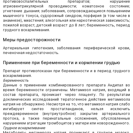
противовоспалительных препаратов; нарушение
атриовентрикулярной проводимости; коматозное состояние;
угнетение дыхания; заболевания, сопровождающиеся повышением
мышечного тонуса, судорожный синдром, порфирия (в том числе в
анамнезе), миастения; алкогольная или наркотическая зависимость;
пожилой возраст, детский возраст до 8 лет; беременность, период
грудного вскармливания.
Меры предосторожности
Артериальная гипотензия, заболевания периферической крови,
печеночная недостаточность.
Применение при беременности и кормлении грудью
Препарат противопоказан при беременности и в период грудного
вскармливания.
Беременность
Данные о применении комбинированного препарата Андипал во
время беременности ограничены. Метамизол натрия, входящий в
состав препарата, проникает через плаценту. По результатам
доклинических исследований тератогенное действие метамизола
натрия не обнаружено. Несмотря на то, что метамизол натрия слабо
ингибирует синтез простагландинов, нельзя исключить
преждевременное (внутриутробное) закрытие артериального
протока, а также перинатальные осложнения, обусловленные
нарушением агрегации тромбоцитов у матери или новорожденного.
Грудное вскармливание
Метаболиты метамизола натрия проникают в грудное молоко,