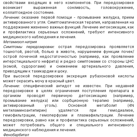
свойствами входящих в него компонентов. При передозировке
возникает выраженная сонливость, головокружение,
коллаптоидное состояние.
Лечение:
оказание первой помощи - промывание желудка, прием
активированного угля. Симптоматическая терапия, направленная на
поддержание жизненно важных функций. Лечение интоксикации, как
и профилактика серьезных осложнений, требуют интенсивного
медицинского наблюдения и лечения.
Метамизол натрия
Симптомы передозировки:
острая передозировка проявляется
тошнотой, рвотой, болью в животе, нарушением функции почек/
острой почечной недостаточностью (например, как проявление
интерстициального нефрита) и редко симптомами со стороны ЦНС
(комой, судорогами) и снижением артериального давления,
приводящим к тахикардии и шоку.
При высокой передозировке экскреция рубазоновой кислоты
может окрасить мочу в красный цвет.
Лечение:
специфический антидот не известен. При недавней
передозировке в целях ограничения поступления препарата в
организм проводят первичную детоксикацию (например,
промывание желудка) или сорбционную терапию (например,
активированный уголь). Основной метаболит (4N
метиламиноантипирин) удаляется при гемодиализе,
гемофильтрации, гемоперфузии и плазмафильтрации. Лечение
передозировки, равно как и профилактика серьезных осложнений,
может потребовать общего и специального интенсивного
медицинского наблюдения и лечения.
Фенобарбитал