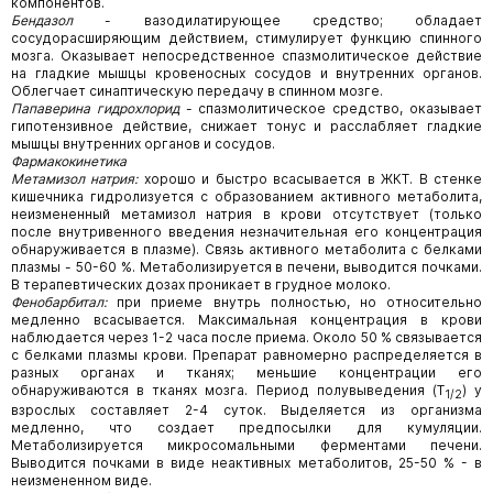
компонентов.
Бендазол
- вазодилатирующее средство; обладает
сосудорасширяющим действием, стимулирует функцию спинного
мозга. Оказывает непосредственное спазмолитическое действие
на гладкие мышцы кровеносных сосудов и внутренних органов.
Облегчает синаптическую передачу в спинном мозге.
Папаверина гидрохлорид
- спазмолитическое средство, оказывает
гипотензивное действие, снижает тонус и расслабляет гладкие
мышцы внутренних органов и сосудов.
Фармакокинетика
Метамизол натрия:
хорошо и быстро всасывается в ЖКТ. В стенке
кишечника гидролизуется с образованием активного метаболита,
неизмененный метамизол натрия в крови отсутствует (только
после внутривенного введения незначительная его концентрация
обнаруживается в плазме). Связь активного метаболита с белками
плазмы - 50-60 %. Метаболизируется в печени, выводится почками.
В терапевтических дозах проникает в грудное молоко.
Фенобарбитал:
при приеме внутрь полностью, но относительно
медленно всасывается. Максимальная концентрация в крови
наблюдается через 1-2 часа после приема. Около 50 % связывается
с белками плазмы крови. Препарат равномерно распределяется в
разных органах и тканях; меньшие концентрации его
обнаруживаются в тканях мозга. Период полувыведения (T
) у
1/2
взрослых составляет 2-4 суток. Выделяется из организма
медленно, что создает предпосылки для кумуляции.
Метаболизируется микросомальными ферментами печени.
Выводится почками в виде неактивных метаболитов, 25-50 % - в
неизмененном виде.