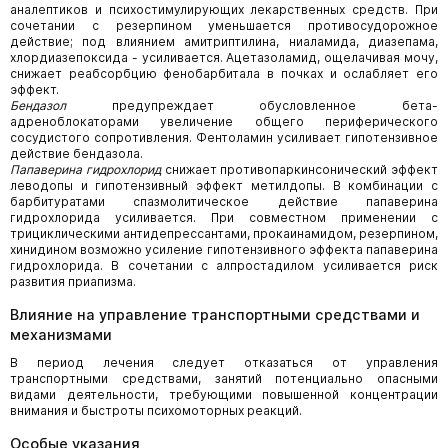
аналептиков и психостимулирующих лекарственных средств. При
сочетании с резерпином уменьшается противосудорожное
действие; под влиянием амитриптилина, ниаламида, диазепама,
хлордиазепоксида - усиливается. Ацетазоламид, ощелачивая мочу,
снижает реабсорбцию фенобарбитала в почках и ослабляет его
эффект.
Бендазол
предупреждает обусловленное бета-
адреноблокаторами увеличение общего периферического
сосудистого сопротивления. Фентоламин усиливает гипотензивное
действие бендазола.
Папаверина гидрохлорид
снижает противопаркинсонический эффект
леводопы и гипотензивный эффект метилдопы. В комбинации с
барбитуратами спазмолитическое действие папаверина
гидрохлорида усиливается. При совместном применении с
трициклическими антидепрессантами, прокаинамидом, резерпином,
хинидином возможно усиление гипотензивного эффекта папаверина
гидрохлорида. В сочетании с алпростадилом усиливается риск
развития приапизма.
Влияние на управление транспортными средствами и
механизмами
В период лечения следует отказаться от управления
транспортными средствами, занятий потенциально опасными
видами деятельности, требующими повышенной концентрации
внимания и быстроты психомоторных реакций.
Особые указания