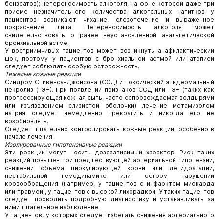
бензоатов); непереносимость алкоголя, на фоне которой даже при
приеме незначительного количества алкогольных напитков у
пациентов возникают чихание, слезотечение и выраженное
покраснение лица. Непереносимость алкоголя может
свидетельствовать о ранее неустановленной анальгетической
бронхиальной астме.
У восприимчивых пациентов может возникнуть анафилактический
шок, поэтому у пациентов с бронхиальной астмой или атопией
следует соблюдать особую осторожность.
Тяжелые кожные реакции
Синдром Стивенса-Джонсона (ССД) и токсический эпидермальный
некролиз (ТЭН). При появлении признаков ССД или ТЭН (таких как
прогрессирующая кожная сыпь, часто сопровождаемая волдырями
или изъязвлением слизистой оболочки) лечение метамизолом
натрия следует немедленно прекратить и никогда его не
возобновлять.
Следует тщательно контролировать кожные реакции, особенно в
начале лечения.
Изолированные гипотензивные реакции
Эти реакции могут носить дозозависимый характер. Риск таких
реакций повышен при предшествующей артериальной гипотензии,
снижении объема циркулирующей крови или дегидратации,
нестабильной гемодинамике или остром нарушении
кровообращения (например, у пациентов с инфарктом миокарда
или травмой), у пациентов с высокой лихорадкой. У таких пациентов
следует проводить подробную диагностику и устанавливать за
ними тщательное наблюдение.
У пациентов, у которых следует избегать снижения артериального