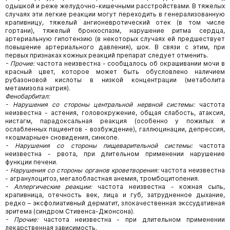
одышкой и реже желудочно-кишечными расстройствами. В тяжелых
случаях эти легкие реакции могут переходить в генерализованную
крапивницу, тяжелый ангионевротический отек (в том числе
гортани), тяжелый бронхоспазм, нарушение ритма сердца,
артериальную гипотензию (в некоторых случаях ей предшествует
повышение артериального давления), шок. В связи с этим, при
первых признаках кожных реакций препарат следует отменить.
- Прочие:
частота неизвестна - сообщалось об окрашивании мочи в
красный цвет, которое может быть обусловлено наличием
рубазоновой кислоты в низкой концентрации (метаболита
метамизола натрия).
Фенобарбитал:
- Нарушения со стороны центральной нервной системы:
частота
неизвестна - астения, головокружение, общая слабость, атаксия,
нистагм, парадоксальная реакция (особенно у пожилых и
ослабленных пациентов - возбуждение), галлюцинации, депрессия,
«кошмарные» сновидения, синкопе.
- Нарушения со стороны пищеварительной системы:
частота
неизвестна - рвота, при длительном применении нарушение
функции печени.
- Нарушения со стороны органов кроветворения:
частота
неизвестна
- агранулоцитоз, мегалобластная анемия, тромбоцитопения.
- Аллергические реакции:
частота неизвестна - кожная сыпь,
крапивница, отечность
век, лица и губ, затрудненное дыхание,
редко – эксфолиативный дерматит,
злокачественная экссудативная
эритема (синдром Стивенса-Джонсона).
- Прочие:
частота неизвестна - при длительном применении
лекарственная
зависимость.