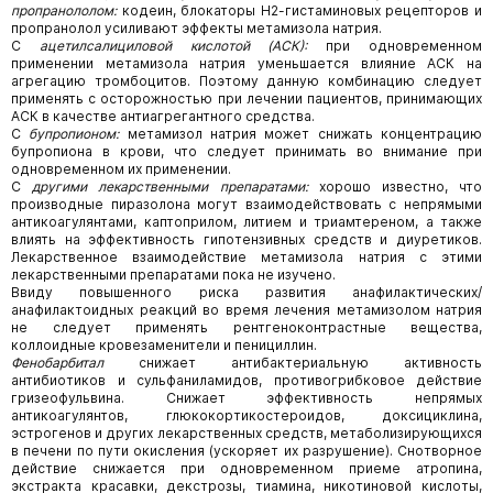
пропранололом:
кодеин, блокаторы Н2-гистаминовых рецепторов и
пропранолол усиливают эффекты метамизола натрия.
С
ацетилсалициловой кислотой (АСК):
при одновременном
применении метамизола натрия уменьшается влияние АСК на
агрегацию тромбоцитов. Поэтому данную комбинацию следует
применять с осторожностью при лечении пациентов, принимающих
АСК в качестве антиагрегантного средства.
С
бупропионом:
метамизол натрия может снижать концентрацию
бупропиона в крови, что следует принимать во внимание при
одновременном их применении.
С
другими лекарственными препаратами:
хорошо известно, что
производные пиразолона могут взаимодействовать с непрямыми
антикоагулянтами, каптоприлом, литием и триамтереном, а также
влиять на эффективность гипотензивных средств и диуретиков.
Лекарственное взаимодействие метамизола натрия с этими
лекарственными препаратами пока не изучено.
Ввиду повышенного риска развития анафилактических/
анафилактоидных реакций во время лечения метамизолом натрия
не следует применять рентгеноконтрастные вещества,
коллоидные кровезаменители и пенициллин.
Фенобарбитал
снижает антибактериальную активность
антибиотиков и сульфаниламидов, противогрибковое действие
гризеофульвина. Снижает эффективность непрямых
антикоагулянтов, глюкокортикостероидов, доксициклина,
эстрогенов и других лекарственных средств, метаболизирующихся
в печени по пути окисления (ускоряет их разрушение). Снотворное
действие снижается при одновременном приеме атропина,
экстракта красавки, декстрозы, тиамина, никотиновой кислоты,