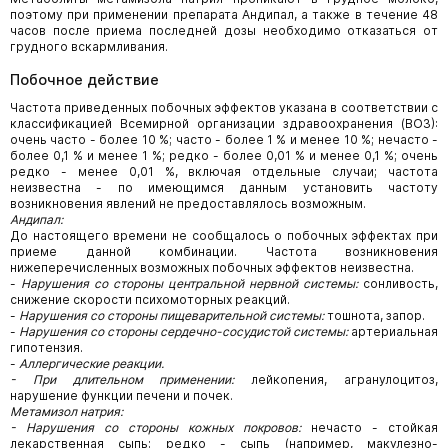
поэтому при применении препарата Андипал, а также в течение 48
часов после приема последней дозы необходимо отказаться от
грудного вскармливания.
Побочное действие
Частота приведенных побочных эффектов указана в соответствии с
классификацией Всемирной организации здравоохранения (ВОЗ):
очень часто - более 10 %; часто - более 1 % и менее 10 %; нечасто -
более 0,1 % и менее 1 %; редко - более 0,01 % и менее 0,1 %; очень
редко - менее 0,01 %, включая отдельные случаи; частота
неизвестна - по имеющимся данным установить частоту
возникновения явлений не предоставлялось возможным.
Андипал:
До настоящего времени не сообщалось о побочных эффектах при
приеме данной комбинации. Частота возникновения
нижеперечисленных возможных побочных эффектов неизвестна.
-
Нарушения со стороны центральной нервной системы:
сонливость,
снижение скорости психомоторных реакций.
-
Нарушения со стороны пищеварительной системы:
тошнота, запор.
-
Нарушения со стороны сердечно-сосудистой системы:
артериальная
гипотензия.
-
Аллергические реакции.
- При длительном применении:
лейкопения, агранулоцитоз,
нарушение функции печени и почек.
Метамизол натрия:
- Нарушения со стороны кожных покровов:
нечасто - стойкая
лекарственная сыпь; редко - сыпь (например, макулезно-