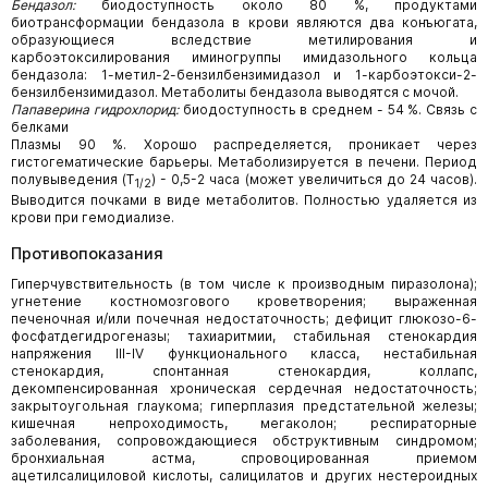
Бендазол:
биодоступность около 80 %, продуктами
биотрансформации бендазола в крови являются два конъюгата,
образующиеся вследствие метилирования и
карбоэтоксилирования иминогруппы имидазольного кольца
бендазола: 1-метил-2-бензилбензимидазол и 1-карбоэтокси-2-
бензилбензимидазол. Метаболиты бендазола выводятся с мочой.
Папаверина гидрохлорид:
биодоступность в среднем - 54 %. Связь с
белками
Плазмы 90 %. Хорошо распределяется, проникает через
гистогематические барьеры. Метаболизируется в печени. Период
полувыведения (Т
) - 0,5-2 часа (может увеличиться до 24 часов).
1/
2
Выводится почками в виде метаболитов. Полностью удаляется из
крови при гемодиализе.
Противопоказания
Гиперчувствительность (в том числе к производным пиразолона);
угнетение костномозгового кроветворения; выраженная
печеночная и/или почечная недостаточность; дефицит глюкозо-6-
фосфатдегидрогеназы; тахиаритмии, стабильная стенокардия
напряжения III-IV функционального класса, нестабильная
стенокардия, спонтанная стенокардия, коллапс,
декомпенсированная хроническая сердечная недостаточность;
закрытоугольная глаукома; гиперплазия предстательной железы;
кишечная непроходимость, мегаколон; респираторные
заболевания, сопровождающиеся обструктивным синдромом;
бронхиальная астма, спровоцированная приемом
ацетилсалициловой кислоты, салицилатов и других нестероидных