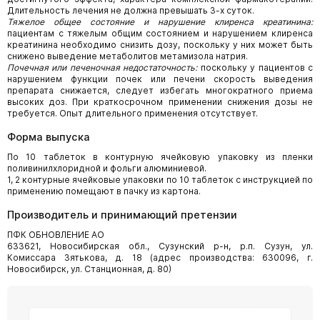
Длительность лечения не должна превышать 3-х суток.
Тяжелое общее состояние и нарушение клиренса креатинина:
пациентам с тяжелым общим состоянием и нарушением клиренса
креатинина необходимо снизить дозу, поскольку у них может быть
снижено выведение метаболитов метамизола натрия.
Почечная или печеночная недостаточность:
поскольку у пациентов с
нарушением функции почек или печени скорость выведения
препарата снижается, следует избегать многократного приема
высоких доз. При краткосрочном применении снижения дозы не
требуется. Опыт длительного применения отсутствует.
Форма выпуска
По 10 таблеток в контурную ячейковую упаковку из пленки
поливинилхлоридной и фольги алюминиевой.
1, 2 контурные ячейковые упаковки по 10 таблеток с инструкцией по
применению помещают в пачку из картона.
Производитель и принимающий претензии
ПФК ОБНОВЛЕНИЕ АО
633621, Новосибирская обл., Сузунский р-н, р.п. Сузун, ул.
Комиссара Зятькова, д. 18 (адрес производства: 630096, г.
Новосибирск, ул. Станционная, д. 80)