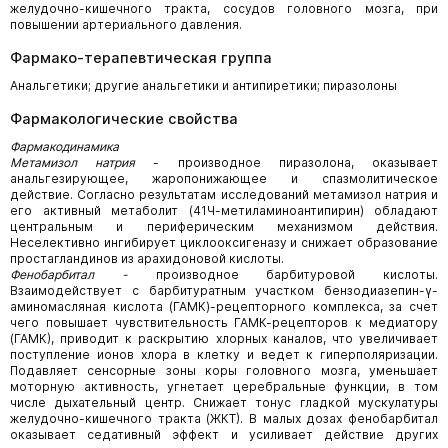
желудочно-кишечного тракта, сосудов головного мозга, при
повышении артериального давления.
Фармако-терапевтическая группа
Анальгетики; другие анальгетики и антипиретики; пиразолоны
Фармакологические свойства
Фармакодинамика
Метамизол натрия
- производное пиразолона, оказывает
анальгезирующее, жаропонижающее и спазмолитическое
действие. Согласно результатам исследований метамизол натрия и
его активный метаболит (41Ч-метиламиноантипирин) обладают
центральным и периферическим механизмом действия.
Неселективно ингибирует циклооксигеназу и снижает образование
простагландинов из арахидоновой кислоты.
Фенобарбитал -
производное барбитуровой кислоты.
Взаимодействует с барбитуратным участком бензодиазепин-γ-
аминомасляная кислота (ГАМК)-рецепторного комплекса, за счет
чего повышает чувствительность ГАМК-рецепторов к медиатору
(ГАМК), приводит к раскрытию хлорных каналов, что увеличивает
поступление ионов хлора в клетку и ведет к гиперполяризации.
Подавляет сенсорные зоны коры головного мозга, уменьшает
моторную активность, угнетает церебральные функции, в том
числе дыхательный центр. Снижает тонус гладкой мускулатуры
желудочно-кишечного тракта (ЖКТ). В малых дозах фенобарбитал
оказывает седативный эффект и усиливает действие других