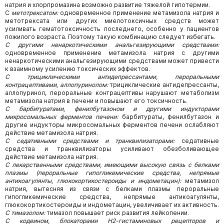
натрия и хлорпромазина возможно развитие тяжелой гипотермии.
С
метотрексатом:
одновременное применение метамизола натрия и
метотрексата или других миелотоксичных средств может
усиливать гематотоксичность последнего, особенно у пациентов
пожилого возраста. Поэтому такую комбинацию следует избегать.
С другими ненаркотическими анальгезирующими средствами:
одновременное применение метамизола натрия с другими
ненаркотическими анальгезирующими средствами может привести
к взаимному усилению токсических эффектов.
С трициклическими антидепрессантами, пероральными
контрацептивами, аллопуринолом:
трициклические антидепрессанты,
аллопуринол, пероральные контрацептивы нарушают метаболизм
метамизола натрия в печени и повышают его токсичность.
С барбитуратами, фенилбутазоном и другими индукторами
микросомальных ферментов печени:
барбитураты, фенилбутазон и
другие индукторы микросомальных ферментов печени ослабляют
действие метамизола натрия.
С седативными средствами и транквилизаторами:
седативные
средства и транквилизаторы усиливают обезболивающее
действие метамизола натрия.
С лекарственными средствами, имеющими высокую связь с белками
плазмы (пероральные гипогликемические средства, непрямые
антикоагулянты, глюкокортикостероиды и индометацин):
метамизол
натрия, вытесняя из связи с белками плазмы пероральные
гипогликемические средства, непрямые антикоагулянты,
глюкокортикостероиды и индометацин, увеличивает их активность.
С тимазолом:
тимазол повышает риск развития лейкопении.
С кодеином, блокаторами Н2-гистаминовых рецепторов и