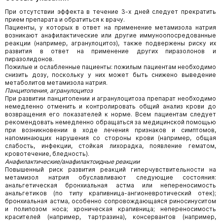
При отсутствии эффекта в течение 3-х дней следует прекратить
прием препарата и обратиться к врачу.
Пациенты, у которых в ответ на применение метамизола натрия
возникают анафилактические или другие иммуноопосредованные
реакции (например, агранулоцитоз), также подвержены риску их
развития в ответ на применение других пиразолонов и
пиразолидонов.
Пожилые и ослабленные пациенты: пожилым пациентам необходимо
снизить дозу, поскольку у них может быть снижено выведение
метаболитов метамизола натрия.
Панцитопения, агранулоцитоз
При развитии панцитопении и агранулоцитоза препарат необходимо
немедленно отменить и контролировать общий анализ крови до
возвращения его показателей к норме. Всем пациентам следует
рекомендовать немедленно обращаться за медицинской помощью
при возникновении в ходе лечения признаков и симптомов,
напоминающих нарушения со стороны крови (например, общая
слабость, инфекции, стойкая лихорадка, появление гематом,
кровотечение, бледность).
Анафилактические/анафилактоидные реакции
Повышенный риск развития реакций гиперчувствительности на
метамизол натрия обуславливают следующие состояния:
анальгетическая бронхиальная астма или непереносимость
анальгетиков (по типу крапивница-ангионевротический отек);
бронхиальная астма, особенно сопровождающаяся риносинуситом
и полипозом носа; хроническая крапивница; непереносимость
красителей (например, тартразина), консервантов (например,