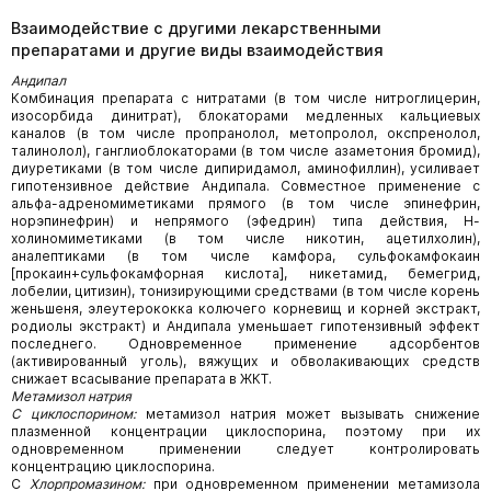
Взаимодействие с другими лекарственными
препаратами и другие виды взаимодействия
Андипал
Комбинация препарата с нитратами (в том числе нитроглицерин,
изосорбида динитрат), блокаторами медленных кальциевых
каналов (в том числе пропранолол, метопролол, окспренолол,
талинолол), ганглиоблокаторами (в том числе азаметония бромид),
диуретиками (в том числе дипиридамол, аминофиллин), усиливает
гипотензивное действие Андипала. Совместное применение с
альфа-адреномиметиками прямого (в том числе эпинефрин,
норэпинефрин) и непрямого (эфедрин) типа действия, Н-
холиномиметиками (в том числе никотин, ацетилхолин),
аналептиками (в том числе камфора, сульфокамфокаин
[прокаин+сульфокамфорная кислота], никетамид, бемегрид,
лобелии, цитизин), тонизирующими средствами (в том числе корень
женьшеня, элеутерококка колючего корневищ и корней экстракт,
родиолы экстракт) и Андипала уменьшает гипотензивный эффект
последнего. Одновременное применение адсорбентов
(активированный уголь), вяжущих и обволакивающих средств
снижает всасывание препарата в ЖКТ.
Метамизол натрия
С циклоспорином:
метамизол натрия может вызывать снижение
плазменной концентрации циклоспорина, поэтому при их
одновременном применении следует контролировать
концентрацию циклоспорина.
С
Хлорпромазином:
при одновременном применении метамизола