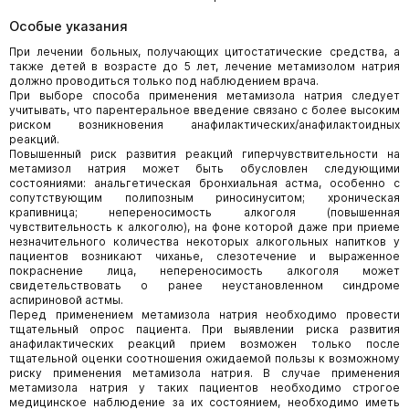
Особые указания
При лечении больных, получающих цитостатические средства, а
также детей в возрасте до 5 лет, лечение метамизолом натрия
должно проводиться только под наблюдением врача.
При выборе способа применения метамизола натрия следует
учитывать, что парентеральное введение связано с более высоким
риском возникновения анафилактических/анафилактоидных
реакций.
Повышенный риск развития реакций гиперчувствительности на
метамизол натрия может быть обусловлен следующими
состояниями: анальгетическая бронхиальная астма, особенно с
сопутствующим полипозным риносинуситом; хроническая
крапивница; непереносимость алкоголя (повышенная
чувствительность к алкоголю), на фоне которой даже при приеме
незначительного количества некоторых алкогольных напитков у
пациентов возникают чиханье, слезотечение и выраженное
покраснение лица, непереносимость алкоголя может
свидетельствовать о ранее неустановленном синдроме
аспириновой астмы.
Перед применением метамизола натрия необходимо провести
тщательный опрос пациента. При выявлении риска развития
анафилактических реакций прием возможен только после
тщательной оценки соотношения ожидаемой пользы к возможному
риску применения метамизола натрия. В случае применения
метамизола натрия у таких пациентов необходимо строгое
медицинское наблюдение за их состоянием, необходимо иметь