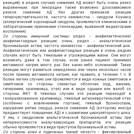
реакций); в редких случаях снижение АД может быть очень резко
выраженным; при лихорадке также возможно дозозависимое
резкое снижение АД без других признаков реакции
гиперчувствительности; частота неизвестна - синдром Коуниса
(аллергический коронарный синдром, проявляется клиническими и
лабораторными признаками стенокардии, вызванной медиаторами
воспаления).
Со стороны иммунной системы:
редко - анафилактические/
анафилактоидные реакции; очень редко - анальгетическая
бронхиальная астма; частота неизвестна - анафилактический шок.
Анафилактические или анафилактоидные реакции в очень редких
случаях могут быть тяжелыми и угрожающими жизни. Они могут
возникать даже в том случае, если ранее пациент принимал
метамизол натрия много раз без каких-либо осложнений. Такие
реакции могут развиться немедленно или через несколько часов
после приема метамизола натрия, как правило, в течение 1 ч. В
более легких случаях они проявляются в виде кожных симптомов и
симптомов со стороны слизистых оболочек (зуд, жжение,
гиперемия, крапивница, отек) или в виде одышки или жалоб со
стороны ЖКТ. В тяжелых случаях эти реакции переходят в
генерализованную крапивницу, тяжелый ангионевротический отек
(особенно с вовлечением гортани), тяжелый бронхоспазм,
нарушение ритма сердца, резкое снижение АД (которому иногда
предшествует повышение АД) и с развитием циркуляторного шока.
У лиц с синдромом анальгетической бронхиальной астмы при
непереносимости анальгезирующих препаратов эти реакции
обычно проявляются в виде приступов бронхиальной астмы.
Со стороны кожи и подкожных тканей:
нечасто - фиксированный