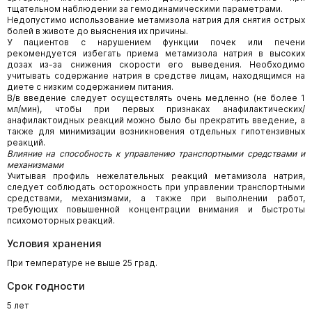
тщательном наблюдении за гемодинамическими параметрами.
Недопустимо использование метамизола натрия для снятия острых
болей в животе до выяснения их причины.
У пациентов с нарушением функции почек или печени
рекомендуется избегать приема метамизола натрия в высоких
дозах из-за снижения скорости его выведения. Необходимо
учитывать содержание натрия в средстве лицам, находящимся на
диете с низким содержанием питания.
В/в введение следует осуществлять очень медленно (не более 1
мл/мин), чтобы при первых признаках анафилактических/
анафилактоидных реакций можно было бы прекратить введение, а
также для минимизации возникновения отдельных гипотензивных
реакций.
Влияние на способность к управлению транспортными средствами и
механизмами
Учитывая профиль нежелательных реакций метамизола натрия,
следует соблюдать осторожность при управлении транспортными
средствами, механизмами, а также при выполнении работ,
требующих повышенной концентрации внимания и быстроты
психомоторных реакций.
Условия хранения
При температуре не выше 25 град.
Срок годности
5 лет