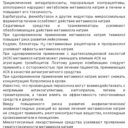
Трициклические антидепрессанты, пероральные контрацептивы,
аллопуринол нарушают метаболизм метамизола натрия в печени и
повышают его токсичность.
Барбитураты, фенилбутазон и другие индукторы микросомальных
ферментов печени ослабляют действие метамизола натрия.
Седативные средства и транквилизаторы усиливают
обезболивающее действие метамизола натрия.
При одновременном применении метамизола натрия тиамазол
повышает риск развития лейкопении.
Кодеин, блокаторы Н
-гистаминовых рецепторов и пропранолол
2
усиливает эффекты метамизола натрия.
При одновременном применении с ацетилсалициловой кислотой
(АСК) метамизол натрия может уменьшать влияние АСК на
агрегацию тромбоцитов. Поэтому данную комбинацию следует
применять с осторожностью при лечении пациентов, принимающих
АСК в качестве антиагрегантного средства.
При одновременном применении метамизол натрия может снижать
концентрацию бупропиона в крови.
Известно, что производные пиразолона могут взаимодействовать с
непрямыми антикоагулянтами, каптоприлом, литием и
триамтереном, а также влиять на эффективность гипотензивных
средств и диуретиков.
Ввиду повышенного риска развития анафилактических/
анафилактоидных реакций во время лечения метамизолом натрия
не следует применять рентгенконтрастные вещества, коллоидные
кровезаменители и пенициллин.
Миелотоксичные лекарственные средства усиливают проявление
гематотоксичности метамизола натрия