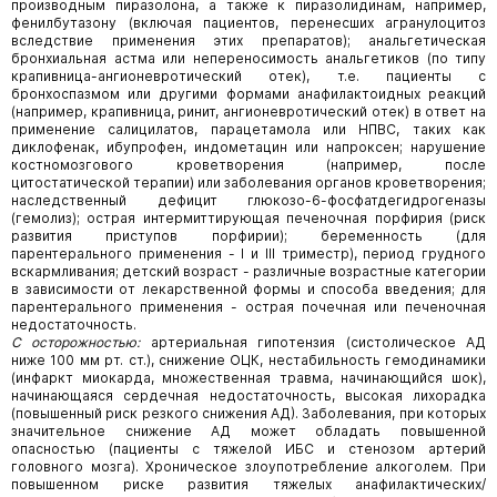
производным пиразолона, а также к пиразолидинам, например,
фенилбутазону (включая пациентов, перенесших агранулоцитоз
вследствие применения этих препаратов); анальгетическая
бронхиальная астма или непереносимость анальгетиков (по типу
крапивница-ангионевротический отек), т.е. пациенты с
бронхоспазмом или другими формами анафилактоидных реакций
(например, крапивница, ринит, ангионевротический отек) в ответ на
применение салицилатов, парацетамола или НПВС, таких как
диклофенак, ибупрофен, индометацин или напроксен; нарушение
костномозгового кроветворения (например, после
цитостатической терапии) или заболевания органов кроветворения;
наследственный дефицит глюкозо-6-фосфатдегидрогеназы
(гемолиз); острая интермиттирующая печеночная порфирия (риск
развития приступов порфирии); беременность (для
парентерального применения - I и III триместр), период грудного
вскармливания; детский возраст - различные возрастные категории
в зависимости от лекарственной формы и способа введения; для
парентерального применения - острая почечная или печеночная
недостаточность.
С осторожностью:
артериальная гипотензия (систолическое АД
ниже 100 мм рт. ст.), снижение ОЦК, нестабильность гемодинамики
(инфаркт миокарда, множественная травма, начинающийся шок),
начинающаяся сердечная недостаточность, высокая лихорадка
(повышенный риск резкого снижения АД). Заболевания, при которых
значительное снижение АД может обладать повышенной
опасностью (пациенты с тяжелой ИБС и стенозом артерий
головного мозга). Хроническое злоупотребление алкоголем. При
повышенном риске развития тяжелых анафилактических/