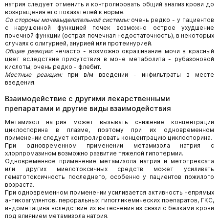
натрия следует отменить и контролировать общий анализ крови до
возвращения его показателей к норме.
Со стороны мочевыделительной системы:
очень редко - у пациентов
с нарушенной функцией почек возможно острое ухудшение
почечной функции (острая почечная недостаточность), в некоторых
случаях с олигурией, анурией или протеинурией.
Общие реакции:
нечасто - возможно окрашивание мочи в красный
цвет вследствие присутствия в моче метаболита - рубазоновой
кислоты; очень редко - флебит.
Местные реакции:
при в/м введении - инфильтраты в месте
введения.
Взаимодействие с другими лекарственными
препаратами и другие виды взаимодействия
Метамизол натрия может вызывать снижение концентрации
циклоспорина в плазме, поэтому при их одновременном
применении следует контролировать концентрацию циклоспорина.
При одновременном применении метамизола натрия с
хлорпромазином возможно развитие тяжелой гипотермии.
Одновременное применение метамизола натрия и метотрексата
или других миелотоксичных средств может усиливать
гематотоксичность последнего, особенно у пациентов пожилого
возраста.
При одновременном применении усиливается активность непрямых
антикоагулянтов, пероральных гипогликемических препаратов, ГКС,
индометацина вследствие их вытеснения из связи с белками крови
под влиянием метамизола натрия.