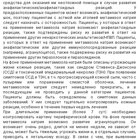
средства для оказания им неотложной помощи в случае развития
анафилактических/анафилактоидных реакций. У
предрасположенных пациентов может возникать анафилактический
шок, поэтому пациентам с астмой или атопией метамизол натрия
следует назначать с осторожностью. Пациенты, у которых в ответ
на применение метамизола натрия возникают анафилактоидные
реакции, также подтверждены риску их развития в ответ на
применение других ненаркотических анальгетиков/НПВП. Пациенты,
у которых в ответ на применение метамизола натрия возникают
анафилактические или другие иммуноопосредованные реакции
(например, агранулоцитоз), также подвержены риску их развития на
применение других пиразолонов и пиразолидинов.
На фоне применения метамизола натрия были описаны угрожающие
жизни кожные реакции, такие как синдром Стивенса-Джонсона
(ССД) и токсический эпидермальный некролиз (ТЭН). При появлении
симптомов ССД и ТЭН, в т.ч. прогрессирующей кожной сыпи, часто с
пузырями или поражением слизистой оболочки, лечение
метамизолом натрия следует немедленно прекратить, и в
последующем не проводить у данной категории пациентов.
Пациенты должны быть осведомлены о симптомах данных
заболеваний. У них следует тщательно контролировать кожные
реакции, особенно в течение первых недель лечения.
При длительном применении (более 7 сут) необходимо
контролировать картину периферической крови. На фоне приеме
метамизола натрия возможно развитие агранулоцитоза. Он
возникает очень редко, длится не менее недели, не зависит от
дозы, может быть тяжелым, угрожать жизни и, в отдельных случаях,
приводить к летальному исходу. В связи с чем, при выявлении