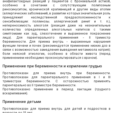
анафилактоидных реакций у пациентов с бронхиальной астмой,
особенно в сочетании с сопутствующим полипозным
риносинуситом, хронической крапивницей и другие виды атопии
(аллергических заболеваний, в развитии которых значительная роль
принадлежит наследственной предрасположенности к
сенсибилизации: поллинозы. аллергический ринит и т. п.),
непереносимость алкоголя (реакция даже на незначительные
количества определенных алкогольных напитков с такими
симптомами как зуд, слезотечение и выраженное покраснение
лица). Для парентерального применения - II триместр
беременности. Для приема внутрь - выраженные нарушения
функции печени и почек (рекомендуется применение низких доз в
связи с возможностью замедления выведения метамизола натрия);
боли неясной этиологии, особенно в области живота (перед
применением необходимо проконсультироваться с врачом).
Применение при беременности и кормлении грудью
Противопоказан для приема внутрь при беременности.
Противопоказан для парентерального применения в I и III
триместрах беременности. С осторожностью применять
парентерально во II триместре беременности.
Противопоказано применение в период лактации (грудного
вскармливания).
Применение детьми
Противопоказан для приема внутрь для детей и подростков в
возрасте до 15 лет.