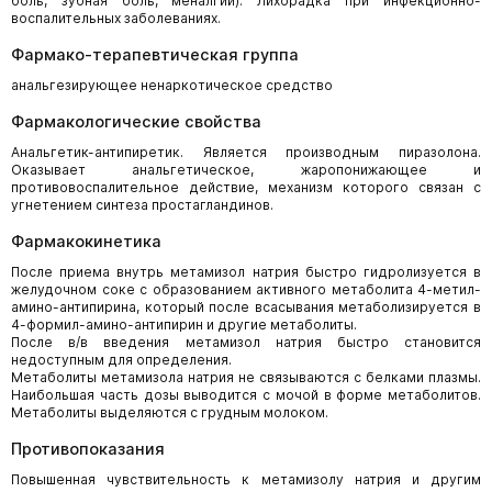
боль, зубная боль, меналгии). Лихорадка при инфекционно-
воспалительных заболеваниях.
Фармако-терапевтическая группа
анальгезирующее ненаркотическое средство
Фармакологические свойства
Анальгетик-антипиретик. Является производным пиразолона.
Оказывает анальгетическое, жаропонижающее и
противовоспалительное действие, механизм которого связан с
угнетением синтеза простагландинов.
Фармакокинетика
После приема внутрь метамизол натрия быстро гидролизуется в
желудочном соке с образованием активного метаболита 4-метил-
амино-антипирина, который после всасывания метаболизируется в
4-формил-амино-антипирин и другие метаболиты.
После в/в введения метамизол натрия быстро становится
недоступным для определения.
Метаболиты метамизола натрия не связываются с белками плазмы.
Наибольшая часть дозы выводится с мочой в форме метаболитов.
Метаболиты выделяются с грудным молоком.
Противопоказания
Повышенная чувствительность к метамизолу натрия и другим