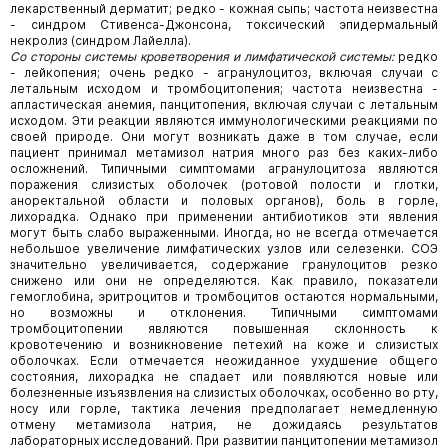
лекарственный дерматит; редко - кожная сыпь; частота неизвестна
- синдром Стивенса-Джонсона, токсический эпидермальный
некролиз (синдром Лайелла).
Со стороны системы кроветворения и лимфатической системы:
редко
- лейкопения; очень редко - агранулоцитоз, включая случаи с
летальным исходом и тромбоцитопения; частота неизвестна -
апластическая анемия, панцитопения, включая случаи с летальным
исходом. Эти реакции являются иммунологическими реакциями по
своей природе. Они могут возникать даже в том случае, если
пациент принимал метамизол натрия много раз без каких-либо
осложнений. Типичными симптомами агранулоцитоза являются
поражения слизистых оболочек (ротовой полости и глотки,
аноректальной области и половых органов), боль в горле,
лихорадка. Однако при применении антибиотиков эти явления
могут быть слабо выраженными. Иногда, но не всегда отмечается
небольшое увеличение лимфатических узлов или селезенки. СОЭ
значительно увеличивается, содержание гранулоцитов резко
снижено или они не определяются. Как правило, показатели
гемоглобина, эритроцитов и тромбоцитов остаются нормальными,
но возможны и отклонения. Типичными симптомами
тромбоцитопении являются повышенная склонность к
кровотечению и возникновение петехий на коже и слизистых
оболочках. Если отмечается неожиданное ухудшение общего
состояния, лихорадка не спадает или появляются новые или
болезненные изъязвления на слизистых оболочках, особенно во рту,
носу или горле, тактика лечения предполагает немедленную
отмену метамизола натрия, не дожидаясь результатов
лабораторных исследований. При развитии панцитопении метамизол