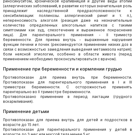
риносинуситом, хронической крапивницей и другие виды атопии
(аллергических заболеваний, в развитии которых значительная роль
принадлежит наследственной предрасположенности к
сенсибилизации: поллинозы. аллергический ринит и т. п.),
непереносимость алкоголя (реакция даже на незначительные
количества определенных алкогольных напитков с такими
симптомами как зуд, слезотечение и выраженное покраснение
лица). Для парентерального применения - II триместр
беременности. Для приема внутрь - выраженные нарушения
функции печени и почек (рекомендуется применение низких доз в
связи с возможностью замедления выведения метамизола натрия);
боли неясной этиологии, особенно в области живота (перед
применением необходимо проконсультироваться с врачом).
Применение при беременности и кормлении грудью
Противопоказан для приема внутрь при беременности.
Противопоказан для парентерального применения в I и III
триместрах беременности. С осторожностью применять
парентерально во II триместре беременности.
Противопоказано применение в период лактации (грудного
вскармливания).
Применение детьми
Противопоказан для приема внутрь для детей и подростков в
возрасте до 15 лет.
Противопоказан для парентерального применения у детей в
возрасте до 3 мес или массой тела менее 5 кг.