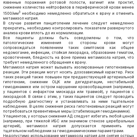
язвенные поражения ротовой полости, вагинит или проктит,
снижение количества нейтрофилов в периферической крови менее
3
1500/мм
необходимо немедленно обратиться к врачу и отменить
метамизол натрия.
В случае развития панцитопении лечение следует немедленно
прекратить, необходимо контролировать показатели развернутого
анализа крови вплоть до их нормализации.
Все пациенты должны быть осведомлены о том, что
патологические изменения со стороны крови могут
сопровождаться появлением таких симптомов как общее
недомогание, инфекции, стойкая лихорадка, образование гематом,
кровотечения, бледность на фоне приема метамизола натрия, что
требует немедленного обращения к врачу.
Метамизол натрия может вызывать изолированные гипотензивные
реакции. Эти реакции могут носить дозозависимый характер. Риск
таких реакций также повышен при предшествующей артериальной
гипотензии, снижении ОЦК или дегидратации, нестабильной
гемодинамике или остром нарушении кровообращения (например,
у пациентов с инфарктом миокарда или травмой), у пациентов с
лихорадкой. В связи с этим, у таких пациентов следует проводить
подробную диагностику и устанавливать за ними тщательное
наблюдение. В целях снижения риска гипотензивных реакций могут
потребоваться превентивные меры (стабилизация гемодинамики).
У пациентов, у которых снижения АД следует избегать любой ценой
(например, при тяжелой ИБС или значимом стенозе церебральных
артерий), метамизол натрия допускается применять при
тщательном наблюдении за гемодинамическими параметрами.
Недопустимо использование метамизола натрия для снятия острых