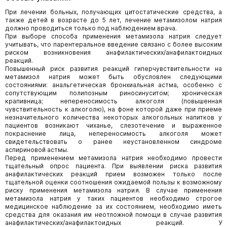
При лечении больных, получающих цитостатические средства, а
также детей в возрасте до 5 лет, лечение метамизолом натрия
должно проводиться только под наблюдением врача.
При выборе способа применения метамизола натрия следует
учитывать, что парентеральное введение связано с более высоким
риском возникновения анафилактических/анафилактоидных
реакций.
Повышенный риск развития реакций гиперчувствительности на
метамизол натрия может быть обусловлен следующими
состояниями: анальгетическая бронхиальная астма, особенно с
сопутствующим полипозным риносинуситом; хроническая
крапивница; непереносимость алкоголя (повышенная
чувствительность к алкоголю), на фоне которой даже при приеме
незначительного количества некоторых алкогольных напитков у
пациентов возникают чиханье, слезотечение и выраженное
покраснение лица, непереносимость алкоголя может
свидетельствовать о ранее неустановленном синдроме
аспириновой астмы.
Перед применением метамизола натрия необходимо провести
тщательный опрос пациента. При выявлении риска развития
анафилактических реакций прием возможен только после
тщательной оценки соотношения ожидаемой пользы к возможному
риску применения метамизола натрия. В случае применения
метамизола натрия у таких пациентов необходимо строгое
медицинское наблюдение за их состоянием, необходимо иметь
средства для оказания им неотложной помощи в случае развития
анафилактических/анафилактоидных реакций. У