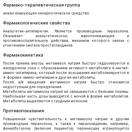
Фармако-терапевтическая группа
анальгезирующее ненаркотическое средство
Фармакологические свойства
Анальгетик-антипиретик. Является производным пиразолона.
Оказывает анальгетическое, жаропонижающее и
противовоспалительное действие, механизм которого связан с
угнетением синтеза простагландинов.
Фармакокинетика
После приема внутрь метамизол натрия быстро гидролизуется в
желудочном соке с образованием активного метаболита 4-метил-
амино-антипирина, который после всасывания метаболизируется в
4-формил-амино-антипирин и другие метаболиты.
После в/в введения метамизол натрия быстро становится
недоступным для определения.
Метаболиты метамизола натрия не связываются с белками плазмы.
Наибольшая часть дозы выводится с мочой в форме метаболитов.
Метаболиты выделяются с грудным молоком.
Противопоказания
Повышенная чувствительность к метамизолу натрия и другим
производным пиразолона, а также к пиразолидинам, например,
фенилбутазону (включая пациентов, перенесших агранулоцитоз