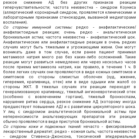
резкое снижение АД без других признаков реакции
гиперчувствительности; частота неизвестна - синдром Коуниса
(аллергический коронарный синдром, проявляется клиническими и
лабораторными признаками стенокардии, вызванной медиаторами
воспаления).
Со стороны иммунной системы:
редко - анафилактические/
анафилактоидные реакции; очень редко - анальгетическая
бронхиальная астма; частота неизвестна - анафилактический шок.
Анафилактические или анафилактоидные реакции в очень редких
случаях могут быть тяжелыми и угрожающими жизни. Они могут
возникать даже в том случае, если ранее пациент принимал
метамизол натрия много раз без каких-либо осложнений. Такие
реакции могут развиться немедленно или через несколько часов
после приема метамизола натрия, как правило, в течение 1 ч. В
более легких случаях они проявляются в виде кожных симптомов и
симптомов со стороны слизистых оболочек (зуд, жжение,
гиперемия, крапивница, отек) или в виде одышки или жалоб со
стороны ЖКТ. В тяжелых случаях эти реакции переходят в
генерализованную крапивницу, тяжелый ангионевротический отек
(особенно с вовлечением гортани), тяжелый бронхоспазм,
нарушение ритма сердца, резкое снижение АД (которому иногда
предшествует повышение АД) и с развитием циркуляторного шока.
У лиц с синдромом анальгетической бронхиальной астмы при
непереносимости анальгезирующих препаратов эти реакции
обычно проявляются в виде приступов бронхиальной астмы.
Со стороны кожи и подкожных тканей:
нечасто - фиксированный
лекарственный дерматит; редко - кожная сыпь; частота неизвестна
- синдром Стивенса-Джонсона, токсический эпидермальный