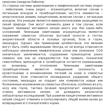
некролиз (синдром Лайелла).
Со стороны системы кроветворения и лимфатической системы:
редко
- лейкопения; очень редко - агранулоцитоз, включая случаи с
летальным исходом и тромбоцитопения; частота неизвестна -
апластическая анемия, панцитопения, включая случаи с летальным
исходом. Эти реакции являются иммунологическими реакциями по
своей природе. Они могут возникать даже в том случае, если
пациент принимал метамизол натрия много раз без каких-либо
осложнений. Типичными симптомами агранулоцитоза являются
поражения слизистых оболочек (ротовой полости и глотки,
аноректальной области и половых органов), боль в горле,
лихорадка. Однако при применении антибиотиков эти явления
могут быть слабо выраженными. Иногда, но не всегда отмечается
небольшое увеличение лимфатических узлов или селезенки. СОЭ
значительно увеличивается, содержание гранулоцитов резко
снижено или они не определяются. Как правило, показатели
гемоглобина, эритроцитов и тромбоцитов остаются нормальными,
но возможны и отклонения. Типичными симптомами
тромбоцитопении являются повышенная склонность к
кровотечению и возникновение петехий на коже и слизистых
оболочках. Если отмечается неожиданное ухудшение общего
состояния, лихорадка не спадает или появляются новые или
болезненные изъязвления на слизистых оболочках, особенно во рту,
носу или горле, тактика лечения предполагает немедленную
отмену метамизола натрия, не дожидаясь результатов
лабораторных исследований. При развитии панцитопении метамизол
натрия следует отменить и контролировать общий анализ крови до
возвращения его показателей к норме.