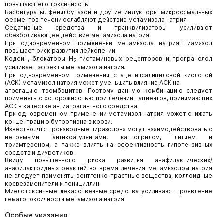
повышают его токсичность.
Барбитураты, фенилбутазон и другие индукторы микросомальных
ферментов печени ослабляют действие метамизола натрия.
Седативные средства и транквилизаторы усиливают
обезболивающее действие метамизола натрия.
При одновременном применении метамизола натрия тиамазол
повышает риск развития лейкопении.
Кодеин, блокаторы Н
-гистаминовых рецепторов и пропранолол
2
усиливает эффекты метамизола натрия.
При одновременном применении с ацетилсалициловой кислотой
(АСК) метамизол натрия может уменьшать влияние АСК на
агрегацию тромбоцитов. Поэтому данную комбинацию следует
применять с осторожностью при лечении пациентов, принимающих
АСК в качестве антиагрегантного средства.
При одновременном применении метамизол натрия может снижать
концентрацию бупропиона в крови.
Известно, что производные пиразолона могут взаимодействовать с
непрямыми антикоагулянтами, каптоприлом, литием и
триамтереном, а также влиять на эффективность гипотензивных
средств и диуретиков.
Ввиду повышенного риска развития анафилактических/
анафилактоидных реакций во время лечения метамизолом натрия
не следует применять рентгенконтрастные вещества, коллоидные
кровезаменители и пенициллин.
Миелотоксичные лекарственные средства усиливают проявление
гематотоксичности метамизола натрия
Особые указания