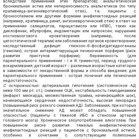
вследствие применения этих препаратов); анальгетическая
бронхиальная астма или непереносимость анальгетиков (по типу
крапивница-ангионевротический отек), т.е. пациенты с
бронхоспазмом или другими формами анафилактоидных реакций
(например, крапивница, ринит, ангионевротический отек) в ответ на
применение салицилатов, парацетамола или НПВС, таких как
диклофенак, ибупрофен, индометацин или напроксен; нарушение
костномозгового кроветворения (например, после
цитостатической терапии) или заболевания органов кроветворения;
наследственный дефицит глюкозо-6-фосфатдегидрогеназы
(гемолиз); острая интермиттирующая печеночная порфирия (риск
развития приступов порфирии); беременность (для
парентерального применения - I и III триместр), период грудного
вскармливания; детский возраст - различные возрастные категории
в зависимости от лекарственной формы и способа введения; для
парентерального применения - острая почечная или печеночная
недостаточность.
С осторожностью:
артериальная гипотензия (систолическое АД
ниже 100 мм рт. ст.), снижение ОЦК, нестабильность гемодинамики
(инфаркт миокарда, множественная травма, начинающийся шок),
начинающаяся сердечная недостаточность, высокая лихорадка
(повышенный риск резкого снижения АД). Заболевания, при которых
значительное снижение АД может обладать повышенной
опасностью (пациенты с тяжелой ИБС и стенозом артерий
головного мозга). Хроническое злоупотребление алкоголем. При
повышенном риске развития тяжелых анафилактических/
анафилактоидных реакций у пациентов с бронхиальной астмой,
особенно в сочетании с сопутствующим полипозным