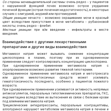
Со стороны мочевыделительной системы:
очень редко - у пациентов
с нарушенной функцией почек возможно острое ухудшение
почечной функции (острая почечная недостаточность), в некоторых
случаях с олигурией, анурией или протеинурией.
Общие реакции:
нечасто - возможно окрашивание мочи в красный
цвет вследствие присутствия в моче метаболита - рубазоновой
кислоты; очень редко - флебит.
Местные реакции:
при в/м введении - инфильтраты в месте
введения.
Взаимодействие с другими лекарственными
препаратами и другие виды взаимодействия
Метамизол натрия может вызывать снижение концентрации
циклоспорина в плазме, поэтому при их одновременном
применении следует контролировать концентрацию циклоспорина.
При одновременном применении метамизола натрия с
хлорпромазином возможно развитие тяжелой гипотермии.
Одновременное применение метамизола натрия и метотрексата
или других миелотоксичных средств может усиливать
гематотоксичность последнего, особенно у пациентов пожилого
возраста.
При одновременном применении усиливается активность непрямых
антикоагулянтов, пероральных гипогликемических препаратов, ГКС,
индометацина вследствие их вытеснения из связи с белками крови
под влиянием метамизола натрия.
Трициклические антидепрессанты, пероральные контрацептивы,
аллопуринол нарушают метаболизм метамизола натрия в печени и