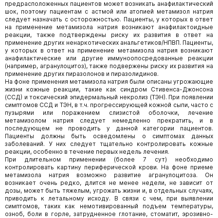
предрасположенных пациентов может возникать анафилактический
шок, поэтому пациентам с астмой или атопией метамизол натрия
следует назначать с осторожностью. Пациенты, у которых в ответ
на применение метамизола натрия возникают анафилактоидные
реакции, также подтверждены риску их развития в ответ на
применение других ненаркотических анальгетиков/НПВП. Пациенты,
у которых в ответ на применение метамизола натрия возникают
анафилактические или другие иммуноопосредованные реакции
(например, агранулоцитоз), также подвержены риску их развития на
применение других пиразолонов и пиразолидинов.
На фоне применения метамизола натрия были описаны угрожающие
жизни кожные реакции, такие как синдром Стивенса-Джонсона
(ССД) и токсический эпидермальный некролиз (ТЭН). При появлении
симптомов ССД и ТЭН, в т.ч. прогрессирующей кожной сыпи, часто с
пузырями или поражением слизистой оболочки, лечение
метамизолом натрия следует немедленно прекратить, и в
последующем не проводить у данной категории пациентов.
Пациенты должны быть осведомлены о симптомах данных
заболеваний. У них следует тщательно контролировать кожные
реакции, особенно в течение первых недель лечения.
При длительном применении (более 7 сут) необходимо
контролировать картину периферической крови. На фоне приеме
метамизола натрия возможно развитие агранулоцитоза. Он
возникает очень редко, длится не менее недели, не зависит от
дозы, может быть тяжелым, угрожать жизни и, в отдельных случаях,
приводить к летальному исходу. В связи с чем, при выявлении
симптомов, таких как немотивированный подъем температуры,
озноб, боли в горле, затрудненное глотание, стоматит, эрозивно-