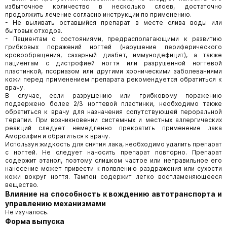
избыточное количество в несколько слоев, достаточно
продолжить лечение согласно инструкции по применению.
- Не выливать оставшийся препарат в месте слива воды или
бытовых отходов.
- Пациентам с состояниями, предрасполагающими к развитию
грибковых поражений ногтей (нарушение периферического
кровообращения, сахарный диабет, иммунодефицит), а также
пациентам с дистрофией ногтя или разрушенной ногтевой
пластинкой, псориазом или другими хроническими заболеваниями
кожи перед применением препарата рекомендуется обратиться к
врачу.
В случае, если разрушению или грибковому поражению
подвержено более 2/3 ногтевой пластинки, необходимо также
обратиться к врачу для назначения сопутствующей пероральной
терапии. При возникновении системных и местных аллергических
реакций следует немедленно прекратить применение лака
Аморолфин и обратиться к врачу.
Используя жидкость для снятия лака, необходимо удалить препарат
с ногтей. Не следует наносить препарат повторно. Препарат
содержит этанол, поэтому слишком частое или неправильное его
нанесение может привести к появлению раздражения или сухости
кожи вокруг ногтя. Тампон содержит легко воспламеняющееся
вещество.
Влияние на способность к вождению автотранспорта и
управлению механизмами
Не изучалось.
Форма выпуска