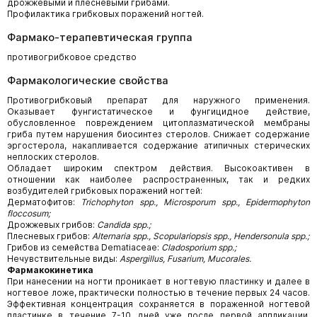
дрожжевыми и плесневыми грибами.
Профилактика грибковых поражений ногтей.
Фармако-терапевтическая группа
противогрибковое средство
Фармакологические свойства
Противогрибковый препарат для наружного применения.
Оказывает фунгистатическое и фунгицидное действие,
обусловленное повреждением цитоплазматической мембраны
гриба путем нарушения биосинтез стеролов. Снижает содержание
эргостерола, накапливается содержание атипичных стерических
неплоских стеролов.
Обладает широким спектром действия. Высокоактивен в
отношении как наиболее распространенных, так и редких
возбудителей грибковых поражений ногтей:
Дерматофитов:
Trichophyton spp., Microsporum spp., Epidermophyton
floccosum;
Дрожжевых грибов:
Candida spp.;
Плесневых грибов:
Alternaria spp., Scopulariopsis spp., Hendersonula spp.;
Грибов из семейства Dematiaceae:
Cladosporium spp.;
Нечувствительные виды:
Aspergillus, Fusarium, Mucorales.
Фармакокинетика
При нанесении на ногти проникает в ногтевую пластинку и далее в
ногтевое ложе, практически полностью в течение первых 24 часов.
Эффективная концентрация сохраняется в пораженной ногтевой
пластинке в течение 7-10 дней уже после первой аппликации.