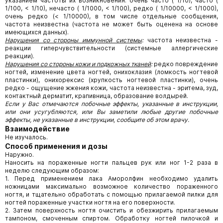
указанием частоты их возникновения: очень часто ( 1/10), часто (
1/100, < 1/10), нечасто ( 1/1000, < 1/100), редко ( 1/10000, < 1/1000),
очень редко (< 1/10000), в том числе отдельные сообщения,
частота неизвестна (частота не может быть оценена на основе
имеющихся данных).
Нарушения со стороны иммунной системы
:
частота неизвестна -
реакции гиперчувствительности (системные аллергические
реакции).
Нарушения со стороны кожи и подкожных тканей
:
редко повреждение
ногтей, изменение цвета ногтей, онихоклазия (ломкость ногтевой
пластинки), онихорексис (хрупкость ногтевой пластинки), очень
редко - ощущение жжения кожи, частота неизвестна - эритема, зуд,
контактный дерматит, крапивница, образование волдырей.
Если у Вас отмечаются побочные эффекты, указанные в инструкции,
или они усугубляются, или Вы заметили любые другие побочные
эффекты, не указанные в инструкции, сообщите об этом врачу.
Взаимодействие
Не изучалось.
Способ применения и дозы
Наружно.
Наносить на пораженные ногти пальцев рук или ног 1-2 раза в
неделю следующим образом:
1. Перед применением лака Аморолфин необходимо удалить
ножницами максимально возможное количество пораженного
ногтя, и тщательно обработать с помощью прилагаемой пилки для
ногтей пораженные участки ногтя на его поверхности.
2. Затем поверхность ногтя очистить и обезжирить прилагаемым
тампоном, смоченным спиртом. Обработку ногтей пилочкой и