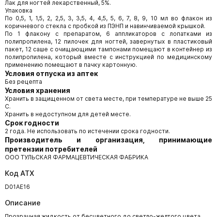
Лак для ногтей лекарственный, 5%.
Упаковка
По 0,5, 1, 1,5, 2, 2,5, 3, 3,5, 4, 4,5, 5, 6, 7, 8, 9, 10 мл во флакон из
коричневого стекла с пробкой из ПЭНП и навинчиваемой крышкой.
По 1 флакону с препаратом, 6 аппликаторов с лопатками из
полипропилена, 12 пилочек для ногтей, завернутых в пластиковый
пакет, 12 саше с очищающими тампонами помещают в контейнер из
полипропилена, который вместе с инструкцией по медицинскому
применению помещают в пачку картонную.
Условия отпуска из аптек
Без рецепта
Условия хранения
Хранить в защищенном от света месте, при температуре не выше 25
С.
Хранить в недоступном для детей месте.
Срок годности
2 года. Не использовать по истечении срока годности.
Производитель и организация, принимающие
претензии потребителей
ООО ТУЛЬСКАЯ ФАРМАЦЕВТИЧЕСКАЯ ФАБРИКА
Код АТХ
D01AE16
Описание
Прозрачная жидкость от бесцветного до светло-желтого цвета.