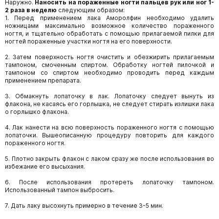
Наружно.
Наносить на пораженные ногти пальцев рук или ног 1-
2 раза в неделю
следующим образом:
1. Перед применением лака Аморолфин необходимо удалить
ножницами максимально возможное количество пораженного
ногтя, и тщательно обработать с помощью прилагаемой пилки для
ногтей пораженные участки ногтя на его поверхности.
2. Затем поверхность ногтя очистить и обезжирить прилагаемым
тампоном, смоченным спиртом. Обработку ногтей пилочкой и
тампоном со спиртом необходимо проводить перед каждым
применением препарата.
3. Обмакнуть лопаточку в лак. Лопаточку следует вынуть из
флакона, не касаясь его горлышка, не следует стирать излишки лака
о горлышко флакона.
4. Лак нанести на всю поверхность пораженного ногтя с помощью
лопаточки. Вышеописанную процедуру повторить для каждого
пораженного ногтя.
5. Плотно закрыть флакон с лаком сразу же после использования во
избежание его высыхания.
6. После использования протереть лопаточку тампоном.
Использованный тампон выбросить.
7. Дать лаку высохнуть примерно в течение 3-5 мин.