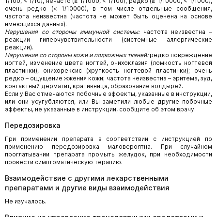
1/100, < 1/10), нечасто (≥ 1/1000, < 1/100), редко (≥ 1/10000, < 1/1000),
очень редко (< 1/10000), в том числе отдельные сообщения,
частота неизвестна (частота не может быть оценена на основе
имеющихся данных).
Нарушения со стороны иммунной системы:
частота неизвестна –
реакции гиперчувствительности (системные аллергические
реакции).
Нарушения со стороны кожи и подкожных тканей:
редко повреждение
ногтей, изменение цвета ногтей, онихоклазия (ломкость ногтевой
пластинки), онихорексис (хрупкость ногтевой пластинки); очень
редко – ощущение жжения кожи; частота неизвестна – эритема, зуд,
контактный дерматит, крапивница, образование волдырей.
Если у Вас отмечаются побочные эффекты, указанные в инструкции,
или они усугубляются, или Вы заметили любые другие побочные
эффекты, не указанные в инструкции, сообщите об этом врачу.
Передозировка
При применении препарата в соответствии с инструкцией по
применению передозировка маловероятна. При случайном
проглатывании препарата промыть желудок, при необходимости
провести симптоматическую терапию.
Взаимодействие с другими лекарственными
препаратами и другие виды взаимодействия
Не изучалось.