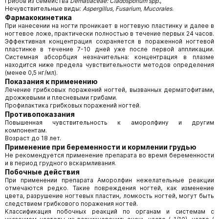
Грибов из семейства
Dematiaceae: Cladosporium spp.
,
Нечувствительные виды:
Aspergillus, Fusarium, Mucorales
.
Фармакокинетика
При нанесении на ногти проникает в ногтевую пластинку и далее в
ногтевое ложе, практически полностью в течение первых 24 часов.
Эффективная концентрация сохраняется в пораженной ногтевой
пластинке в течение 7-10 дней уже после первой аппликации.
Системная абсорбция незначительна: концентрация в плазме
находится ниже предела чувствительности методов определения
(менее 0,5 нг/мл).
Показания к применению
Лечение грибковых поражений ногтей, вызванных дерматофитами,
дрожжевыми и плесневыми грибами.
Профилактика грибковых поражений ногтей.
Противопоказания
Повышенная чувствительность к аморолфину и другим
компонентам.
Возраст до 18 лет.
Применение при беременности и кормлении грудью
Не рекомендуется применение препарата во время беременности
и в период грудного вскармливания.
Побочные действия
При применении препарата Аморолфин нежелательные реакции
отмечаются редко. Такие повреждения ногтей, как изменение
цвета, разрушение ногтевых пластин, ломкость ногтей, могут быть
следствием грибкового поражения ногтей.
Классификация побочных реакций по органам и системам с