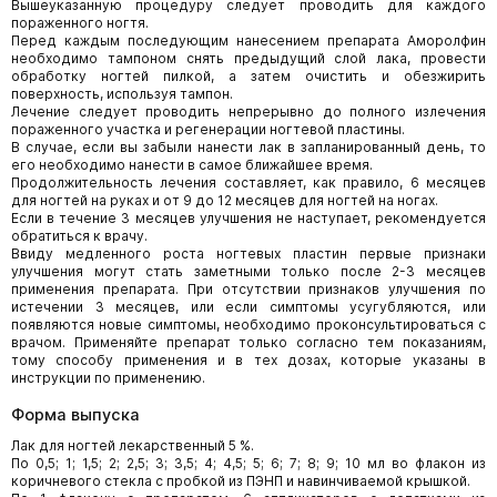
Вышеуказанную процедуру следует проводить для каждого
пораженного ногтя.
Перед каждым последующим нанесением препарата Аморолфин
необходимо тампоном снять предыдущий слой лака, провести
обработку ногтей пилкой, а затем очистить и обезжирить
поверхность, используя тампон.
Лечение следует проводить непрерывно до полного излечения
пораженного участка и регенерации ногтевой пластины.
В случае, если вы забыли нанести лак в запланированный день, то
его необходимо нанести в самое ближайшее время.
Продолжительность лечения составляет, как правило, 6 месяцев
для ногтей на руках и от 9 до 12 месяцев для ногтей на ногах.
Если в течение 3 месяцев улучшения не наступает, рекомендуется
обратиться к врачу.
Ввиду медленного роста ногтевых пластин первые признаки
улучшения могут стать заметными только после 2-3 месяцев
применения препарата. При отсутствии признаков улучшения по
истечении 3 месяцев, или если симптомы усугубляются, или
появляются новые симптомы, необходимо проконсультироваться с
врачом. Применяйте препарат только согласно тем показаниям,
тому способу применения и в тех дозах, которые указаны в
инструкции по применению.
Форма выпуска
Лак для ногтей лекарственный 5 %.
По 0,5; 1; 1,5; 2; 2,5; 3; 3,5; 4; 4,5; 5; 6; 7; 8; 9; 10 мл во флакон из
коричневого стекла с пробкой из ПЭНП и навинчиваемой крышкой.