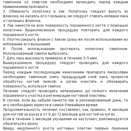
тампоном со спиртом необходимо проводить перед каждым
применением препарата.
3. Обмакнуть лопаточку в лак. Лопаточку следует вынуть из
флакона, не касаясь его горлышка, не следует стирать излишки лака
о горлышко флакона.
4. Лак нанести на всю поверхность пораженного ногтя с помощью
лопаточки. Вышеописанную процедуру повторить для каждого
пораженного ногтя.
5. Плотно закрыть флакон с лаком сразу же после использования во
избежание его высыхания.
6. После использования протереть лопаточку тампоном.
Использованный тампон выбросить.
7. Дать лаку высохнуть примерно в течение 3-5 мин.
Вышеуказанную процедуру следует проводить для каждого
пораженного ногтя.
Перед каждым последующим нанесением препарата Аморолфин
необходимо тампоном снять предыдущий слой лака, провести
обработку ногтей пилкой, а затем очистить и обезжирить
поверхность, используя тампон.
Лечение следует проводить непрерывно до полного излечения
пораженного участка и регенерации ногтевой пластины.
В случае, если вы забыли нанести лак в запланированный день, то
его необходимо нанести в самое ближайшее время.
Продолжительность лечения составляет, как правило, 6 месяцев
для ногтей на руках и от 9 до 12 месяцев для ногтей на ногах.
Если в течение 3 месяцев улучшения не наступает, рекомендуется
обратиться к врачу.
Ввиду медленного роста ногтевых пластин первые признаки