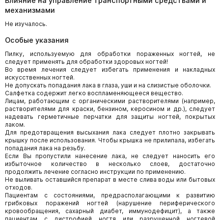
Влияние на управление транспортными средствами и
механизмами
Не изучалось.
Особые указания
Пилку, используемую для обработки пораженных ногтей, не
следует применять для обработки здоровых ногтей!
Во время лечения следует избегать применения и накладных
искусственных ногтей.
Не допускать попадания лака в глаза, уши и на слизистые оболочки.
Салфетка содержит легко воспламеняющееся вещество.
Лицам, работающим с органическими растворителями (например,
растворителями для краски, бензином, керосином и др.), следует
надевать герметичные перчатки для защиты ногтей, покрытых
лаком.
Для предотвращения высыхания лака следует плотно закрывать
крышку после использования. Чтобы крышка не прилипала, избегать
попадания лака на резьбу.
Если Вы пропустили нанесение лака, не следует наносить его
избыточное количество в несколько слоев, достаточно
продолжить лечение согласно инструкции по применению.
Не выливать оставшийся препарат в месте слива воды или бытовых
отходов.
Пациентам с состояниями, предрасполагающими к развитию
грибковых поражений ногтей (нарушение периферического
кровообращения, сахарный диабет, иммунодефицит), а также
пациентам с дистрофией ногтя или разрушенной ногтевой