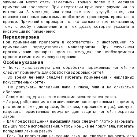
улучшения могут стать заметными только после 2-3 месяцев
применения препарата. При отсутствии признаков улучшения по
истечении 3 месяцев, или если симптомы усугубляются, или
появляются новые симптомы, необходимо проконсультироваться с
врачом. Применяйте препарат только согласно тем показаниям,
тому способу применения и в тех дозах, которые указаны в
инструкции по применению.
Передозировка
При применении препарата в соответствии с инструкцией по
применению передозировка маловероятна. При случайном
проглатывании препарата промыть желудок, при необходимости
провести симптоматическую терапию.
Особые указания
- Пилку, используемую для обработки пораженных ногтей, не
следует применять для обработки здоровых ногтей!
- Во время лечения следует избегать применения и накладных
искусственных ногтей.
- Не допускать попадания лака в глаза, уши и на слизистые
оболочки.
- Салфетка содержит легко воспламеняющееся вещество.
- Лицам, работающим с органическими растворителями (например,
растворителями для краски, бензином, керосином и др.), следует
надевать герметичные перчатки для защиты ногтей, покрытых
лаком.
- Для предотвращения высыхания лака следует плотно закрывать
крышку после использования. Чтобы крышка не прилипала, избегать
попадания лака на резьбу.
- Если Вы пропустили нанесение лака, не следует наносить его