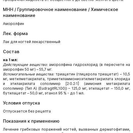
МНН / Группировочное наименование / Химическое
наименование
Аморолфин
Лек. форма
Лак для ногтей лекарственный
Состав
на 1 мл:
Действующее вещество:
аморолфина гидрохлорид (в пересчете на
аморолфин 50 мг) – 55,7 мг.
Вспомогательные вещества:
триацетин (глицерола триацетат) – 10,5
мг, метилметакрилата, триметиламмониоэтилметакрилата хлорида
и этилакрилата сополимер [2:0.2:1] (аммония метакрилата
сополимер (Тип A) (EudragitRL100)) – 125,0 мг, этилацетат – 150,0 мг,
бутилацетат – 50,0 мг, этанол 95 % - до 1 мл.
Условия отпуска
Отпускается без рецепта
Показания к применению
Лечение грибковых поражений ногтей, вызванных дерматофитами,