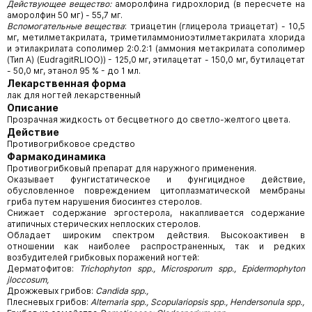
Действующее вещество:
аморолфина гидрохлорид (в пересчете на
аморолфин 50 мг) - 55,7 мг.
Вспомогательные вещества
: триацетин (глицерола триацетат) - 10,5
мг, метилметакрилата, триметиламмониоэтилметакрилата хлорида
и этилакрилата сополимер 2:0.2:1 (аммония метакрилата сополимер
(Тип A) (EudragitRLIOO)) - 125,0 мг, этилацетат - 150,0 мг, бутилацетат
- 50,0 мг, этанол 95 % - до 1 мл.
Лекарственная форма
лак для ногтей лекарственный
Описание
Прозрачная жидкость от бесцветного до светло-желтого цвета.
Действие
Противогрибковое средство
Фармакодинамика
Противогрибковый препарат для наружного применения.
Оказывает фунгистатическое и фунгицидное действие,
обусловленное повреждением цитоплазматической мембраны
гриба путем нарушения биосинтез стеролов.
Снижает содержание эргостерола, накапливается содержание
атипичных стерических неплоских стеролов.
Обладает широким спектром действия. Высокоактивен в
отношении как наиболее распространенных, так и редких
возбудителей грибковых поражений ногтей:
Дерматофитов:
Trichophyton spp., Microsporum spp., Epidermophyton
jloccosum,
Дрожжевых грибов:
Candida spp.,
Плесневых грибов:
Alternaria spp., Scopulariopsis spp., Hendersonula spp.,