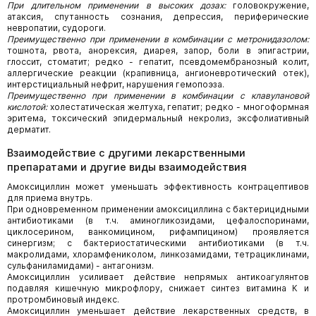
При длительном применении в высоких дозах:
головокружение,
атаксия, спутанность сознания, депрессия, периферические
невропатии, судороги.
Преимущественно при применении в комбинации с метронидазолом:
тошнота, рвота, анорексия, диарея, запор, боли в эпигастрии,
глоссит, стоматит; редко - гепатит, псевдомембранозный колит,
аллергические реакции (крапивница, ангионевротический отек),
интерстициальный нефрит, нарушения гемопоэза.
Преимущественно при применении в комбинации с клавулановой
кислотой:
холестатическая желтуха, гепатит; редко - многоформная
эритема, токсический эпидермальный некролиз, эксфолиативный
дерматит.
Взаимодействие с другими лекарственными
препаратами и другие виды взаимодействия
Амоксициллин может уменьшать эффективность контрацептивов
для приема внутрь.
При одновременном применении амоксициллина с бактерицидными
антибиотиками (в т.ч. аминогликозидами, цефалоспоринами,
циклосерином, ванкомицином, рифампицином) проявляется
синергизм; с бактериостатическими антибиотиками (в т.ч.
макролидами, хлорамфениколом, линкозамидами, тетрациклинами,
сульфаниламидами) - антагонизм.
Амоксициллин усиливает действие непрямых антикоагулянтов
подавляя кишечную микрофлору, снижает синтез витамина К и
протромбиновый индекс.
Амоксициллин уменьшает действие лекарственных средств, в