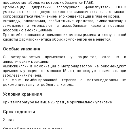
процессе метаболизма которых образуется ПАБК.
Пробенецид, диуретики, аллопуринол, фенилбутазон, НПВС
уменьшают канальцевую секрецию амоксициллина, что может
сопровождаться увеличением его концентрации в плазме крови.
Антациды, глюкозамин, слабительные средства, аминогликозиды
замедляют и уменьшают, а аскорбиновая кислота повышает
абсорбцию амоксициллина.
При комбинированном применении амоксициллина и клавулановой
кислоты фармакокинетика обоих компонентов не меняется.
Особые указания
С осторожностью применяют у пациентов, склонных к
аллергическим реакциям.
Амоксициллин в комбинации с метронидазолом не рекомендуют
применять у пациентов моложе 18 лет; не следует применять при
заболеваниях печени.
На фоне комбинированной терапии с метронидазолом не
рекомендуется употреблять алкоголь.
Условия хранения
При температуре не выше 25 град., в оригинальной упаковке
Срок годности
2 года