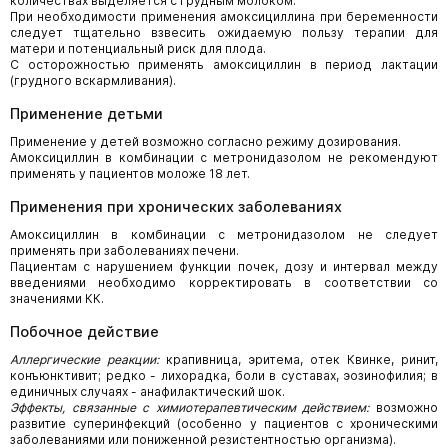
количествах выделяется с грудным молоком.
При необходимости применения амоксициллина при беременности
следует тщательно взвесить ожидаемую пользу терапии для
матери и потенциальный риск для плода.
С осторожностью применять амоксициллин в период лактации
(грудного вскармливания).
Применение детьми
Применение у детей возможно согласно режиму дозирования.
Амоксициллин в комбинации с метронидазолом не рекомендуют
применять у пациентов моложе 18 лет.
Применения при хронических заболеваниях
Амоксициллин в комбинации с метронидазолом не следует
применять при заболеваниях печени.
Пациентам с нарушением функции почек, дозу и интервал между
введениями необходимо корректировать в соответствии со
значениями КК.
Побочное действие
Аллергические реакции:
крапивница, эритема, отек Квинке, ринит,
конъюнктивит; редко - лихорадка, боли в суставах, эозинофилия; в
единичных случаях - анафилактический шок.
Эффекты, связанные с химиотерапевтическим действием:
возможно
развитие суперинфекций (особенно у пациентов с хроническими
заболеваниями или пониженной резистентностью организма).