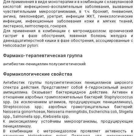
Для применения в виде монотерапии и в комбинации с клавулановой
кислотой: инфекционно-воспалительные заболевания, вызванные
чувствительными микроорганизмами, в т.ч. бронхит, пневмония,
ангина, пиелонефрит, уретрит, инфекции ЖКТ, гинекологические
инфекции, инфекционные заболевания кожи и мягких тканей,
листериоз, лептоспироз, гонорея.
Для применения в комбинации с метронидазолом: хронический
гастрит в фазе обострения, язвенная болезнь желудка и
двенадцатиперстной кишки в фазе обострения, ассоциированные с
Helicobacter pylori.
Фармако-терапевтическая группа
антибиотик-пенициллин полусинтетический
Фармакологические свойства
Антибиотик группы полусинтетических пенициллинов широкого
спектра действия. Представляет собой 4-гидроксильный аналог
ампициллина. Оказывает бактерицидное действие. Активен в
отношении аэробных грамположительных бактерий: Staphylococcus
spp. (за исключением штаммов, продуцирующих пенициллиназу),
Streptococcus spp.; аэробных грамотрицательных бактерий:
Neisseria gonorrhoeae, Neisseria meningitidis, Escherichia coli, Shigella
spp., Salmonella spp., Klebsiella spp.
К амоксициллину устойчивы микроорганизмы, продуцирующие
пенициллиназу.
В комбинации с метронидазолом проявляет активность в
отношении Helicobacter pylori. Полагают, что амоксициллин