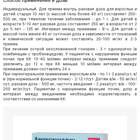
Способ применения и дозы
Индивидуальный. Для приема внутрь разовая доза для взрослых и
детей старше 10 лет (с массой тела более 40 кг) составляет 250-
500 мг, при тяжелом течении заболевания - до 1 г. Для детей в
возрасте 5-10 лет разовая доза составляет 250 мг; в возрасте от 2
до 5 лет - 125 мг. Интервал между приемами - 8 ч. Для детей с
массой тела менее 40 кг суточная доза в зависимости от показаний
и клинической ситуации может составлять 20-100 мг/кг в 2-3
приема.
При лечении острой неосложненной гонореи - 3 г однократно (в
комбинации с пробенецидом). У пациентов с нарушением функции
почек при КК 10-40 мл/мин интервал между приемами следует
увеличить до 12 ч; при КК меньше 10 мл/мин интервал между
приемами должен составлять 24 ч.
При парентеральном применении взрослым в/м - по 1 г 2 раза/сут, в/
в (при нормальной функции почек) - 2-12 г/сут. Детям в/м - 50 мг/кг/
сут, разовая доза - 500 мг, частота введения - 2 раза/сут; в/в - 100-
200 мг/кг/сут. Пациентам с нарушением функции почек, дозу и
интервал между введениями необходимо корректировать в
соответствии со значениями КК.