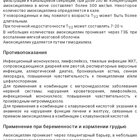
фильтрации и канальцевой секреции; при дозе 250 мг концентрация
амоксициллина в моче составляет более 300 мкг/мл. Некоторое
количество амоксициллина определяется в кале.
У новорожденных и лиц пожилого возраста T
может быть более
1/2
длительным.
При почечной недостаточности T
может составлять 7-20 ч.
1/2
В небольших количествах амоксициллин проникает через ГЭБ при
воспалении мягкой мозговой оболочки.
Амоксициллин удаляется путем гемодиализа.
Противопоказания
Инфекционный мононуклеоз, лимфолейкоз, тяжелые инфекции ЖКТ,
сопровождающиеся диареей или рвотой, респираторные вирусные
инфекции, аллергический диатез, бронхиальная астма, сенная
лихорадка, повышенная чувствительность к пенициллинам и/или
цефалоспоринам.
Для применения в комбинации с метронидазолом: заболевания
нервной системы; нарушения кроветворения, лимфолейкоз,
инфекционный мононуклеоз; повышенная чувствительность к
производным нитроимидазола.
Для применения в комбинации с клавулановой кислотой: указания в
анамнезе на нарушения функции печени и желтуху, связанные с
приемом амоксициллина в комбинации с клавулановой кислотой.
Применение при беременности и кормлении грудью
Амоксициллин проникает через плацентарный барьер, в небольших