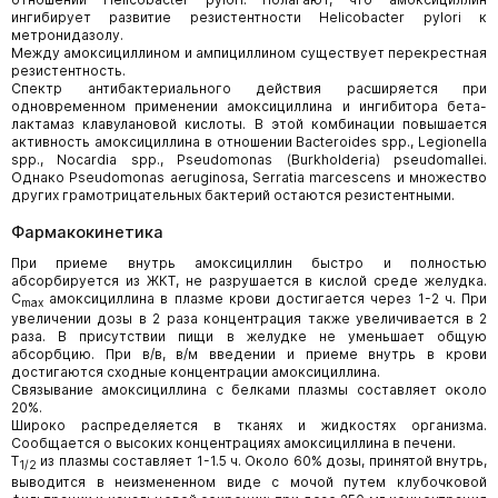
ингибирует развитие резистентности Helicobacter pylori к
метронидазолу.
Между амоксициллином и ампициллином существует перекрестная
резистентность.
Спектр антибактериального действия расширяется при
одновременном применении амоксициллина и ингибитора бета-
лактамаз клавулановой кислоты. В этой комбинации повышается
активность амоксициллина в отношении Bacteroides spp., Legionella
spp., Nocardia spp., Pseudomonas (Burkholderia) pseudomallei.
Однако Pseudomonas aeruginosa, Serratia marcescens и множество
других грамотрицательных бактерий остаются резистентными.
Фармакокинетика
При приеме внутрь амоксициллин быстро и полностью
абсорбируется из ЖКТ, не разрушается в кислой среде желудка.
C
амоксициллина в плазме крови достигается через 1-2 ч. При
max
увеличении дозы в 2 раза концентрация также увеличивается в 2
раза. В присутствии пищи в желудке не уменьшает общую
абсорбцию. При в/в, в/м введении и приеме внутрь в крови
достигаются сходные концентрации амоксициллина.
Связывание амоксициллина с белками плазмы составляет около
20%.
Широко распределяется в тканях и жидкостях организма.
Сообщается о высоких концентрациях амоксициллина в печени.
T
из плазмы составляет 1-1.5 ч. Около 60% дозы, принятой внутрь,
1/2
выводится в неизмененном виде с мочой путем клубочковой