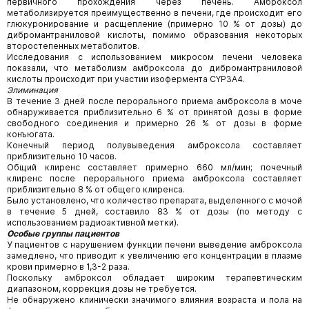
первичного прохождения через печень. Амброксол
метаболизируется преимущественно в печени, где происходит его
глюкуронирование и расщепление (примерно 10 % от дозы) до
дибромантраниловой кислоты, помимо образования некоторых
второстепенных метаболитов.
Исследования с использованием микросом печени человека
показали, что метаболизм амброксола до дибромантраниловой
кислоты происходит при участии изофермента CYP3A4.
Элиминация
В течение 3 дней после перорального приема амброксола в моче
обнаруживается приблизительно 6 % от принятой дозы в форме
свободного соединения и примерно 26 % от дозы в форме
конъюгата.
Конечный период полувыведения амброксола составляет
приблизительно 10 часов.
Общий клиренс составляет примерно 660 мл/мин; почечный
клиренс после перорального приема амброксола составляет
приблизительно 8 % от общего клиренса.
Было установлено, что количество препарата, выделенного с мочой
в течение 5 дней, составило 83 % от дозы (по методу с
использованием радиоактивной метки).
Особые группы пациентов
У пациентов с нарушением функции печени выведение амброксола
замедлено, что приводит к увеличению его концентрации в плазме
крови примерно в 1,3-2 раза.
Поскольку амброксол обладает широким терапевтическим
диапазоном, коррекция дозы не требуется.
Не обнаружено клинически значимого влияния возраста и пола на