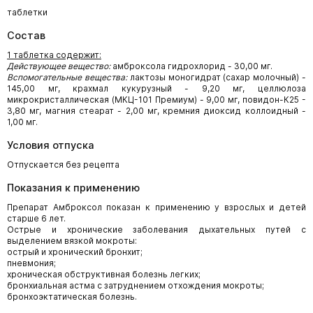
таблетки
Состав
1 таблетка содержит:
Действующее вещество:
амброксола гидрохлорид - 30,00 мг.
Вспомогательные вещества:
лактозы моногидрат (сахар молочный) -
145,00 мг, крахмал кукурузный - 9,20 мг, целлюлоза
микрокристаллическая (МКЦ-101 Премиум) - 9,00 мг, повидон-К25 -
3,80 мг, магния стеарат - 2,00 мг, кремния диоксид коллоидный -
1,00 мг.
Условия отпуска
Отпускается без рецепта
Показания к применению
Препарат Амброксол показан к применению у взрослых и детей
старше 6 лет.
Острые и хронические заболевания дыхательных путей с
выделением вязкой мокроты:
острый и хронический бронхит;
пневмония;
хроническая обструктивная болезнь легких;
бронхиальная астма с затруднением отхождения мокроты;
бронхоэктатическая болезнь.