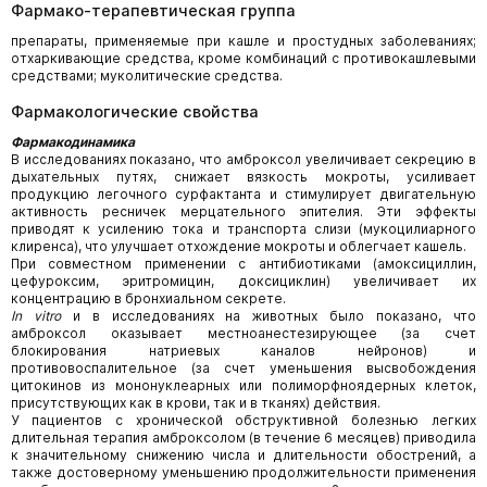
Фармако-терапевтическая группа
препараты, применяемые при кашле и простудных заболеваниях;
отхаркивающие средства, кроме комбинаций с противокашлевыми
средствами; муколитические средства.
Фармакологические свойства
Фармакодинамика
В исследованиях показано, что амброксол увеличивает секрецию в
дыхательных путях, снижает вязкость мокроты, усиливает
продукцию легочного сурфактанта и стимулирует двигательную
активность ресничек мерцательного эпителия. Эти эффекты
приводят к усилению тока и транспорта слизи (мукоцилиарного
клиренса), что улучшает отхождение мокроты и облегчает кашель.
При совместном применении с антибиотиками (амоксициллин,
цефуроксим, эритромицин, доксициклин) увеличивает их
концентрацию в бронхиальном секрете.
In vitro
и в исследованиях на животных было показано, что
амброксол оказывает местноанестезирующее (за счет
блокирования натриевых каналов нейронов) и
противовоспалительное (за счет уменьшения высвобождения
цитокинов из мононуклеарных или полиморфноядерных клеток,
присутствующих как в крови, так и в тканях) действия.
У пациентов с хронической обструктивной болезнью легких
длительная терапия амброксолом (в течение 6 месяцев) приводила
к значительному снижению числа и длительности обострений, а
также достоверному уменьшению продолжительности применения