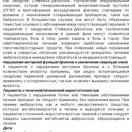
как синдром Стивенса-Джонсона, токсический эпидермальный
некролиз, острый генерализованный экзантематозный пустулез
(ОГЭП) и многоформная экссудативная эритема, совпавшие по
времени с назначением отхаркивающих препаратов, таких как
Амброксол. В большинстве случаев они могут быть объяснены
тяжестью основного заболевания и/или сопутствующей терапией. У
пациентов с синдромом Стивенса-Джонсона или токсическим
эпидермальным некролизом в ранней фазе могут появляться
температура, боль в теле, ринит, кашель и боль в горле. При
симптоматическом лечении возможно ошибочное назначение
«противопростудных» средств. При появлении новых поражений
кожи и слизистых оболочек рекомендуется прекратить лечение
амброксолом и немедленно обратиться за медицинской помощью.
Нарушение моторной функции бронхов и увеличение секреции слизи
У пациентов с нарушением моторики бронхов и с большим
количеством мокроты (например, при редко встречающемся
синдроме первичной цилиарной дискинезии) препарат следует
применять с осторожностью, так как он может вызывать скопление
мокроты.
Пациенты с почечной/печеночной недостаточностью
У пациентов с нарушением почек или тяжелыми заболеваниями
печени препарат не следует применять без назначения врача. При
приеме амброксола, как и любого лекарственного средства,
которое метаболизируется в печени и выводится почками, у
пациентов с почечной недостаточностью тяжелой степени следует
ожидать накопления метаболитов амброксола, образующихся в
печени.
Дети