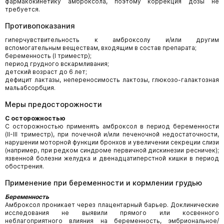
фармакокинетику амброксола, поэтому коррекция дозы не
требуется.
Противопоказания
гиперчувствительность к амброксолу и/или другим
вспомогательным веществам, входящим в состав препарата;
беременность (I триместр);
период грудного вскармливания;
детский возраст до 6 лет;
дефицит лактазы, непереносимость лактозы, глюкозо-галактозная
мальабсорбция.
Меры предосторожности
С осторожностью
С осторожностью применять амброксол в период беременности
(II-III триместр), при почечной и/или печеночной недостаточности,
нарушении моторной функции бронхов и увеличении секреции слизи
(например, при редком синдроме первичной дискинезии ресничек);
язвенной болезни желудка и двенадцатиперстной кишки в период
обострения.
Применение при беременности и кормлении грудью
Беременность
Амброксол проникает через плацентарный барьер. Доклинические
исследования не выявили прямого или косвенного
неблагоприятного влияния на беременность, эмбриональное/