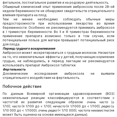
фетальное, постнатальное развитие и на родовую деятельность.
Обширный клинический опыт применения амброксола после 28-ой
недели беременности не обнаружил свидетельств отрицательного
влияния препарата на плод.
Тем не менее необходимо соблюдать обычные меры
предосторожности при использовании лекарства во время
беременности. Особенно не рекомендуется принимать амброксол
в I триместре беременности. Во II и III триместрах беременности
применение препарата возможно только в том случае, если
потенциальная польза для матери превышает потенциальный риск
для плода.
Период грудного вскармливания
Амброксол может экскретироваться с грудным молоком. Несмотря
на то, что нежелательные эффекты у детей, получающих кормление
грудью, не наблюдались, в период лактации не рекомендуется
использовать препарат Амброксол таблетки.
Фертильность
Доклинические исследования амброксола не выявили
отрицательного воздействия на фертильность.
Побочное действие
По данным Всемирной организации здравоохранения (ВОЗ)
нежелательные реакции классифицируются в соответствии с
частотой их развития следующим образом:
очень часто
(≥
1/10);
часто
(≥ 1/100 до < 1/10);
нечасто
(≥ 1/1000 до < 1/100);
редко
(≥
1/10 000 до < 1/1000);
очень редко
(< 1/10 000);
частота неизвестна
(не
может быть оценена на основе имеющихся данных).