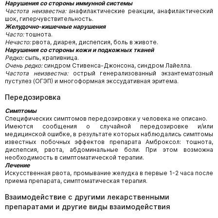
Нарушения со стороны иммунной системы
Частота неизвестна:
анафилактические реакции, анафилактический
шок, гиперчувствительность.
Желудочно-кишечные нарушения
Часто:
тошнота.
Нечасто:
рвота, диарея, диспепсия, боль в животе.
Нарушения со стороны кожи и подкожных тканей
Редко:
сыпь, крапивница.
Очень редко:
синдром Стивенса-Джонсона, синдром Лайелла.
Частота неизвестна:
острый генерализованный экзантематозный
пустулез (ОГЭП) и многоформная экссудативная эритема.
Передозировка
Симптомы
Специфических симптомов передозировки у человека не описано.
Имеются сообщения о случайной передозировке и/или
медицинской ошибке, в результате которых наблюдались симптомы
известных побочных эффектов препарата Амброксол: тошнота,
диспепсия, рвота, абдоминальные боли. При этом возможна
необходимость в симптоматической терапии.
Лечение
Искусственная рвота, промывание желудка в первые 1-2 часа после
приема препарата, симптоматическая терапия.
Взаимодействие с другими лекарственными
препаратами и другие виды взаимодействия