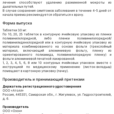
лечения способствуют удалению разжиженной мокроты из
дыхательных путей.
В случае сохранения симптомов заболевания в течение 4-5 дней от
начала приема рекомендуется обратиться к врачу.
Форма выпуска
Таблетки 30 мг.
По 10, 20, 25 таблеток в контурную ячейковую упаковку из пленки
поливинилхлоридной, либо пленки поливинилхлоридной/
поливинилиденхлоридной или в контурную ячейковую упаковку из
материала комбинированного на основе фольги (трехслойный
материал, включающий алюминиевую фольгу, пленку из
ориентированного полиамида, поливинилхлоридную пленку) и
фольги алюминиевой печатной лакированной.
1, 2, 3, 4, 5, 6, 8 или 10 контурных ячейковых упаковок вместе с
инструкцией по медицинскому применению (листок-вкладыш)
помещают в картонную упаковку (пачку).
Производитель и принимающий претензии
Держатель регистрационного удостоверения
ООО «Атолл»
Россия, 445351, Самарская обл., г. Жигулевск, ул. Гидростроителей,
д. 6.
Производитель
ООО «Озон»