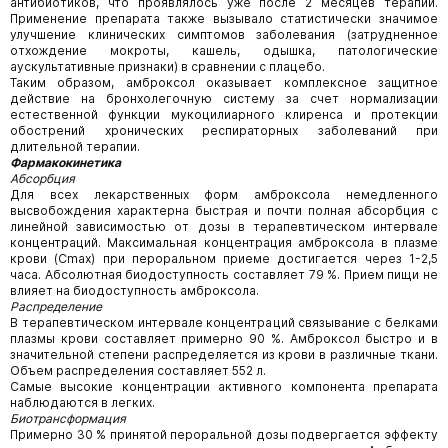
антибиотиков, что проявлялось уже после 2 месяцев терапии.
Применение препарата также вызывало статистически значимое
улучшение клинических симптомов заболевания (затрудненное
отхождение мокроты, кашель, одышка, патологические
аускультативные признаки) в сравнении с плацебо.
Таким образом, амброксол оказывает комплексное защитное
действие на бронхолегочную систему за счет нормализации
естественной функции мукоцилиарного клиренса и протекции
обострений хронических респираторных заболеваний при
длительной терапии.
Фармакокинетика
Абсорбция
Для всех лекарственных форм амброксола немедленного
высвобождения характерна быстрая и почти полная абсорбция с
линейной зависимостью от дозы в терапевтическом интервале
концентраций. Максимальная концентрация амброксола в плазме
крови (Cmax) при пероральном приеме достигается через 1-2,5
часа. Абсолютная биодоступность составляет 79 %. Прием пищи не
влияет на биодоступность амброксола.
Распределение
В терапевтическом интервале концентраций связывание с белками
плазмы крови составляет примерно 90 %. Амброксол быстро и в
значительной степени распределяется из крови в различные ткани.
Объем распределения составляет 552 л.
Самые высокие концентрации активного компонента препарата
наблюдаются в легких.
Биотрансформация
Примерно 30 % принятой пероральной дозы подвергается эффекту