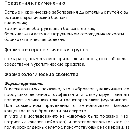
Показания к применению
Острые и хронические заболевания дыхательных путей с в
острый и хронический бронхит;
пневмония;
хроническая обструктивная болезнь легких;
бронхиальная астма с затруднением отхождения мокроты;
бронхоэктатическая болезнь.
Фармако-терапевтическая группа
препараты, применяемые при кашле и простудных заболева
средствами; муколитические средства.
Фармакологические свойства
Фармакодинамика
В исследованиях показано, что амброксол увеличивает с
продукцию легочного сурфактанта и стимулирует двигат
приводят к усилению тока и транспорта слизи (мукоцилиар
При совместном применении с антибиотиками (амокси
концентрацию в бронхиальном секрете.
In vitro и в исследованиях на животных было показано, ч
натриевых каналов нейронов) и противовоспалительное (
полиморфноядерных клеток, присутствующих как в крови, так