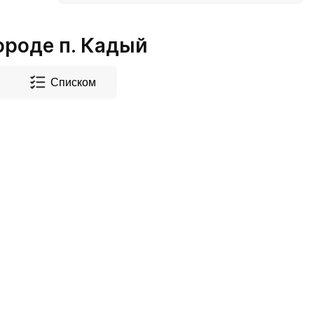
роде п. Кадый
Списком