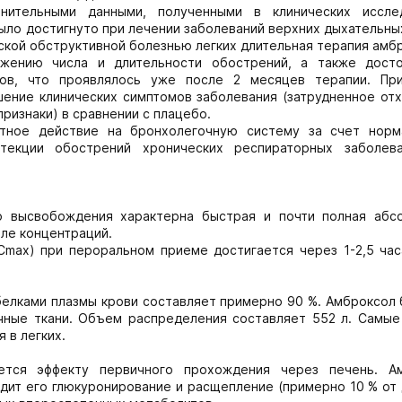
лнительными данными, полученными в клинических иссле
ыло достигнуто при лечении заболеваний верхних дыхательны
ской обструктивной болезнью легких длительная терапия ам
ижению числа и длительности обострений, а также дост
ков, что проявлялось уже после 2 месяцев терапии. Пр
шение клинических симптомов заболевания (затрудненное от
ризнаки) в сравнении с плацебо.
итное действие на бронхолегочную систему за счет норм
отекции обострений хронических респираторных заболев
о высвобождения характерна быстрая и почти полная абс
ле концентраций.
Cmax) при пероральном приеме достигается через 1-2,5 час
белками плазмы крови составляет примерно 90 %. Амброксол 
ичные ткани. Объем распределения составляет 552 л. Самые
 в легких.
тся эффекту первичного прохождения через печень. А
дит его глюкуронирование и расщепление (примерно 10 % от 