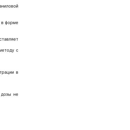
аниловой
 в форме
ставляет
методу с
трации в
 дозы не