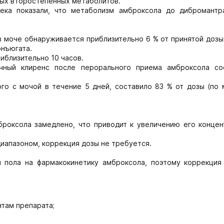
рых второстепенных метаболитов.
ека показали, что метаболизм амброксола до дибромантр
в моче обнаруживается приблизительно 6 % от принятой дозы
онъюгата.
иблизительно 10 часов.
чный клиренс после перорального приема амброксола со
го с мочой в течение 5 дней, составило 83 % от дозы (по 
роксола замедлено, что приводит к увеличению его концен
иапазоном, коррекция дозы не требуется.
и пола на фармакокинетику амброксола, поэтому коррекция
нтам препарата;