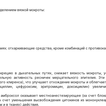
ыделением вязкой мокроты:
ниях; отхаркивающие средства, кроме комбинаций с противок
екрецию в дыхательных путях, снижает вязкость мокроты, у
ельную активность ресничек мерцательного эпителия. Эти
ного клиренса), что улучшает отхождение мокроты и облегчае
циллин, цефуроксим, эритромицин, доксициклин) увелич
то амброксол оказывает местноанестезирующее (за счет бло
за счет уменьшения высвобождения цитокинов из мононуклеа
 и в тканях) действия.