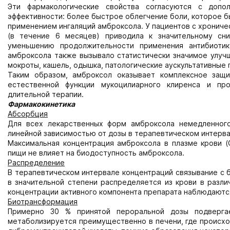
Эти фармакологические свойства согласуются с допо
эффективности: более быстрое облегчение боли, которое б
применением ингаляций амброксола. У пациентов с хрониче
(в течение 6 месяцев) приводила к значительному сн
уменьшению продолжительности применения антибиоти
амброксола также вызывало статистически значимое улуч
мокроты, кашель, одышка, патологические аускультативные п
Таким образом, амброксол оказывает комплексное защ
естественной функции мукоцилиарного клиренса и пр
длительной терапии.
Фармакокинетика
Абсорбция
Для всех лекарственных форм амброксола немедленног
линейной зависимостью от дозы в терапевтическом интерва
Максимальная концентрация амброксола в плазме крови (
пищи не влияет на биодоступность амброксола.
Распределение
В терапевтическом интервале концентраций связывание с 
в значительной степени распределяется из крови в разл
концентрации активного компонента препарата наблюдаются
Биотрансформация
Примерно 30 % принятой пероральной дозы подвергае
метаболизируется преимущественно в печени, где происхо