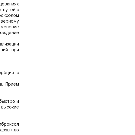
дованиях
х путей с
броксолом
оверному
именение
хождение
ализации
аний при
орбция с
а. Прием
быстро и
 высокие
мброксол
дозы) до