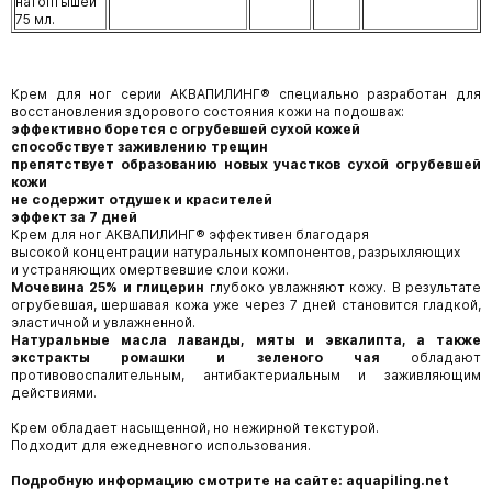
натоптышей
75 мл.
Крем для ног серии АКВАПИЛИНГ® специально разработан для
восстановления здорового состояния кожи на подошвах:
эффективно борется с огрубевшей сухой кожей
способствует заживлению трещин
препятствует образованию новых участков сухой огрубевшей
кожи
не содержит отдушек и красителей
эффект за 7 дней
Крем для ног АКВАПИЛИНГ® эффективен благодаря
высокой концентрации натуральных компонентов, разрыхляющих
и устраняющих омертвевшие слои кожи.
Мочевина 25% и глицерин
глубоко увлажняют кожу. В результате
огрубевшая, шершавая кожа уже через 7 дней становится гладкой,
эластичной и увлажненной.
Натуральные масла лаванды, мяты и эвкалипта, а также
экстракты ромашки и зеленого чая
обладают
противовоспалительным, антибактериальным и заживляющим
действиями.
Крем обладает насыщенной, но нежирной текстурой.
Подходит для ежедневного использования.
Подробную информацию смотрите на сайте: aquapiling.net