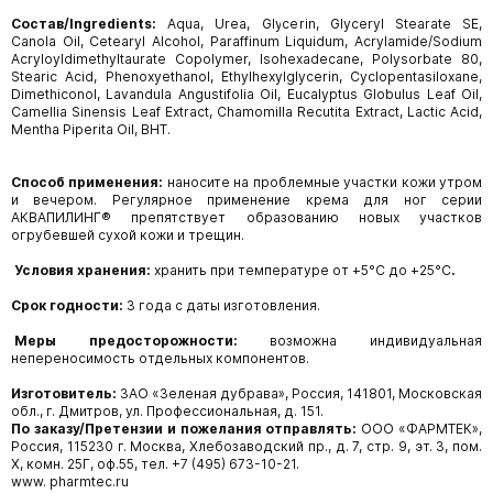
Состав
/Ingredients:
Aqua, Urea, Glycerin, Glyceryl Stearate SE,
Canola Oil, Cetearyl Alcohol, Paraffinum Liquidum, Acrylamide/Sodium
Acryloyldimethyltaurate Copolymer, Isohexadecane, Polysorbate 80,
Stearic Acid, Phenoxyethanol, Ethylhexylglycerin, Cyclopentasiloxane,
Dimethiconol, Lavandula Angustifolia Oil, Eucalyptus Globulus Leaf Oil,
Camellia Sinensis Leaf Extract, Chamomilla Recutita Extract, Lactic Acid,
Mentha Piperita Oil, BHT.
Способ применения:
наносите на проблемные участки кожи утром
и вечером. Регулярное применение крема для ног серии
АКВАПИЛИНГ® препятствует образованию новых участков
огрубевшей сухой кожи и трещин.
Условия хранения:
хранить при температуре от +5°С до +25°С
.
Срок годности:
3 года
с даты изготовления.
Меры предосторожности:
возможна индивидуальная
непереносимость отдельных компонентов.
Изготовитель:
ЗАО «Зеленая дубрава», Россия, 141801, Московская
обл., г. Дмитров, ул. Профессиональная, д. 151.
По заказу/Претензии и пожелания отправлять:
ООО «ФАРМТЕК»,
Россия, 115230 г. Москва, Хлебозаводский пр., д. 7, стр. 9, эт. 3, пом.
Х, комн. 25Г, оф.55, тел. +7 (495) 673-10-21.
www. pharmtec.ru