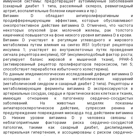
иммунной системы: предотвращает аутоиммунные заболевания
(сахарный диабет 1 типа, рассеянный склероз, ревматоидный
артрит, воспалительные болезни кишечника и пр.)
Витамин D обладает антипролиферативным и
продифференцирующим эффектами, которые обуславливают
онкопротективное действие витамина D. Отмечено, что частота
некоторых опухолей (рак молочной железы, рак толстого
кишечника) повышается на фоне низкого уровня витамина D в крови.
Витамин D участвует в регуляции углеводного и жирового
метаболизма путем влияния на синтез IRS1 (субстрат рецептора
инсулина 1; участвует во внутриклеточных путях проведения
сигнала рецептора инсулина), IGF (инсулиноподобный фактор роста;
регулирует баланс жировой и мышечной ткани), PPAR-δ
(активированный рецептор пролифераторов пероксисом, тип 5;
способствует переработке избыточного холестерина).
По данным эпидемиологических исследований дефицит витамина D
ассоциирован с риском метаболических нарушений
(метаболический синдром и сахарный диабет 2 типа). Рецепторы и
метаболизирующие ферменты витамина D экспрессируются в
артериальных сосудах, сердце и практически всех клетках и тканях,
имеющих отношение к патогенезу сердечно-сосудистых
заболеваний. На животных моделях показаны
антиатеросклеротическое действие, супрессия ренина и
предупреждение повреждения миокарда под действием витамина
D. Низкие уровни витамина D у человека связаны с
неблагоприятными факторами риска сердечно-сосудистой
патологии, такими как сахарный диабет, дислипидемия,
артериальная гипертензия, и ассоциированы с риском сердечно­