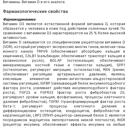
Витамины. Витамин D и его аналоги.
Фармакологические свойства
Фармакодинамика
Витамин D3 является естественной формой витамина D, которая
образуется у человека в коже под действием солнечных лучей. По
сравнению с витамином D2 характеризуется на 25 % более высокой
активностью.
Витамин D связывается со специфическим рецептором витамина D
(VDR), который регулирует экспрессию многих генов, включая гены
ионного канала TRPV6 (обеспечивает абсорбцию кальция в
кишечнике), CALB1 (кальбиндин; обеспечивает транспорт кальция в
кровеносное русло), BGLAP (остеокальцин; обеспечивает
минерализацию костной ткани и гомеостаз кальция), SPP1
(остеопонтин; регулирует миграцию остеокластов), REN (ренин;
обеспечивает регуляцию артериального давления, являясь
ключевым элементом ренин-ангиотензин-альдостероновой
системы регуляции), IGFBP (связывающий белок инсулиноподобного
фактора роста; усиливает действие инсулиноподобного фактора
роста), FGF23 и FGFR23 (фактор роста фибробластов 23;
регулируют уровни кальция, фосфат­аниона, процессы клеточного
деления фибробластов), TGFB1 (трансформирующий фактор роста
бета-1; регулирует процессы клеточного деления и
дифференцировки остеоцитов, хондроцитов, фибробластов и
кератиноцитов), LRP2 (ЛПНП-рецептор-связанный белок 2; является
посредником эндоцитоза липопротеинов низкой плотности), INSR
(рецептор инсулина; обеспечивает эффекты инсулина на любые