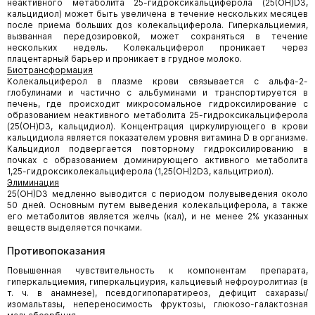
неактивного метаболита 25-гидроксикальциферола (25(OH)D3,
кальцидиол) может быть увеличена в течение нескольких месяцев
после приема больших доз колекальциферола. Гиперкальциемия,
вызванная передозировкой, может сохраняться в течение
нескольких недель. Колекальциферол проникает через
плацентарный барьер и проникает в грудное молоко.
Биотрансформация
Колекальциферол в плазме крови связывается с альфа-2-
глобулинами и частично с альбуминами и транспортируется в
печень, где происходит микросомальное гидроксилирование с
образованием неактивного метаболита 25-гидроксикальциферола
(25(OH)D3, кальцидиол). Концентрация циркулирующего в крови
кальцидиола является показателем уровня витамина D в организме.
Кальцидиол подвергается повторному гидроксилированию в
почках с образованием доминирующего активного метаболита
1,25-гидроксиколекальциферола (1,25(OH)2D3, кальцитриол).
Элиминация
25(OH)D3 медленно выводится с периодом полувыведения около
50 дней. Основным путем выведения колекальциферола, а также
его метаболитов является желчь (кал), и не менее 2% указанных
веществ выделяется почками.
Противопоказания
Повышенная чувствительность к компонентам препарата,
гиперкальциемия, гиперкальциурия, кальциевый нефроуролитиаз (в
т. ч. в анамнезе), псевдогипопаратиреоз, дефицит сахаразы/
изомальтазы, непереносимость фруктозы, глюкозо-галактозная