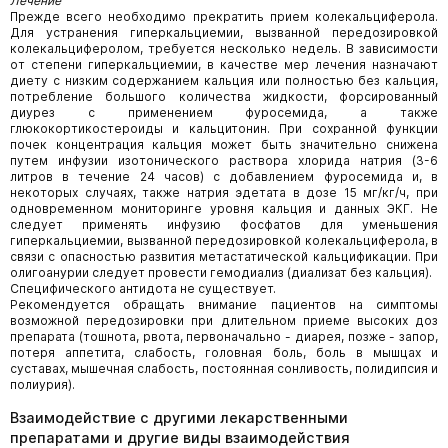
Лечение
Прежде всего необходимо прекратить прием колекальциферола.
Для устранения гиперкальциемии, вызванной передозировкой
колекальциферолом, требуется несколько недель. В зависимости
от степени гиперкальциемии, в качестве мер лечения назначают
диету с низким содержанием кальция или полностью без кальция,
потребление большого количества жидкости, форсированный
диурез с применением фуросемида, а также
глюкокортикостероиды и кальцитонин. При сохранной функции
почек концентрация кальция может быть значительно снижена
путем инфузии изотонического раствора хлорида натрия (3-6
литров в течение 24 часов) с добавлением фуросемида и, в
некоторых случаях, также натрия эдетата в дозе 15 мг/кг/ч, при
одновременном мониторинге уровня кальция и данных ЭКГ. Не
следует применять инфузию фосфатов для уменьшения
гиперкальциемии, вызванной передозировкой колекальциферола, в
связи с опасностью развития метастатической кальцификации. При
олигоанурии следует провести гемодиализ (диализат без кальция).
Специфического антидота не существует.
Рекомендуется обращать внимание пациентов на симптомы
возможной передозировки при длительном приеме высоких доз
препарата (тошнота, рвота, первоначально - диарея, позже - запор,
потеря аппетита, слабость, головная боль, боль в мышцах и
суставах, мышечная слабость, постоянная сонливость, полидипсия и
полиурия).
Взаимодействие с другими лекарственными
препаратами и другие виды взаимодействия