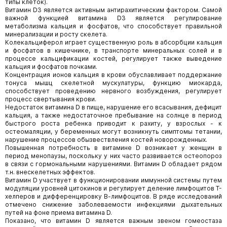
типы клеток).
Витамин D3 является активным антирахитическим фактором. Самой
важной функцией витамина D3 является регулирование
метаболизма кальция и фосфатов, что способствует правильной
минерализации и росту скелета.
Колекальциферол играет существенную роль в абсорбции кальция
и фосфатов в кишечнике, в транспорте минеральных солей и в
процессе кальцификации костей, регулирует также выведение
кальция и фосфатов почками.
Концентрация ионов кальция в крови обуславливает поддержание
тонуса мышц скелетной мускулатуры, функцию миокарда,
способствует проведению нервного возбуждения, регулирует
процесс свертывания крови.
Недостаток витамина D в пище, нарушение его всасывания, дефицит
кальция, а также недостаточное пребывание на солнце в период
быстрого роста ребенка приводит к рахиту, у взрослых - к
остеомаляции, у беременных могут возникнуть симптомы тетании,
нарушение процессов обызвествления костей новорожденных.
Повышенная потребность в витамине D возникает у женщин в
период менопаузы, поскольку у них часто развивается остеопороз
в связи с гормональными нарушениями. Витамин D обладает рядом
т.н. внескелетных эффектов.
Витамин D участвует в функционировании иммунной системы путем
модуляции уровней цитокинов и регулирует деление лимфоцитов Т-
хелперов и дифференцировку В-лимфоцитов. В ряде исследований
отмечено снижение заболеваемости инфекциями дыхательных
путей на фоне приема витамина D.
Показано, что витамин D является важным звеном гомеостаза