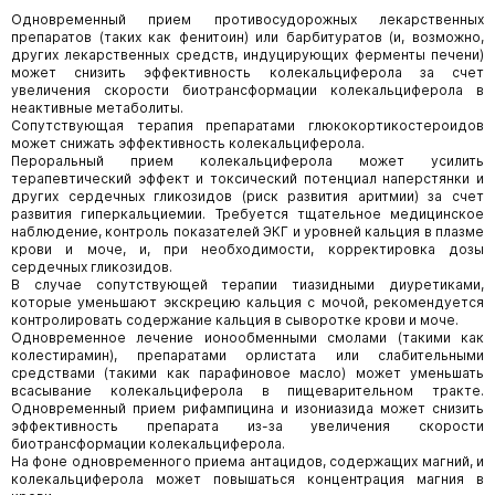
Одновременный прием противосудорожных лекарственных
препаратов (таких как фенитоин) или барбитуратов (и, возможно,
других лекарственных средств, индуцирующих ферменты печени)
может снизить эффективность колекальциферола за счет
увеличения скорости биотрансформации колекальциферола в
неактивные метаболиты.
Сопутствующая терапия препаратами глюкокортикостероидов
может снижать эффективность колекальциферола.
Пероральный прием колекальциферола может усилить
терапевтический эффект и токсический потенциал наперстянки и
других сердечных гликозидов (риск развития аритмии) за счет
развития гиперкальциемии. Требуется тщательное медицинское
наблюдение, контроль показателей ЭКГ и уровней кальция в плазме
крови и моче, и, при необходимости, корректировка дозы
сердечных гликозидов.
В случае сопутствующей терапии тиазидными диуретиками,
которые уменьшают экскрецию кальция с мочой, рекомендуется
контролировать содержание кальция в сыворотке крови и моче.
Одновременное лечение ионообменными смолами (такими как
колестирамин), препаратами орлистата или слабительными
средствами (такими как парафиновое масло) может уменьшать
всасывание колекальциферола в пищеварительном тракте.
Одновременный прием рифампицина и изониазида может снизить
эффективность препарата из-за увеличения скорости
биотрансформации колекальциферола.
На фоне одновременного приема антацидов, содержащих магний, и
колекальциферола может повышаться концентрация магния в