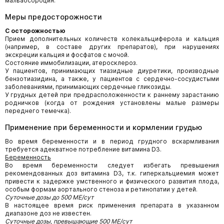
мальабсорбция.
Меры предосторожности
С осторожностью
Прием дополнительных количеств колекальциферола и кальция
(например, в составе других препаратов), при нарушениях
экскреции кальция и фосфатов с мочой.
Состояние иммобилизации, атеросклероз.
У пациентов, принимающих тиазидные диуретики, производные
бензотиазидина, а также, у пациентов с сердечно-сосудистыми
заболеваниями, принимающих сердечные гликозиды.
У грудных детей при предрасположенности к раннему зарастанию
родничков (когда от рождения установлены малые размеры
переднего темечка).
Применение при беременности и кормлении грудью
Во время беременности и в период грудного вскармливания
требуется адекватное потребление витамина D3.
Беременность
Во время беременности следует избегать превышения
рекомендованных доз витамина D3, т.к. гиперкальциемия может
привести к задержке умственного и физического развития плода,
особым формам аортального стеноза и ретинопатии у детей.
Суточные дозы до 500 МЕ/сут
В настоящее время риск применения препарата в указанном
диапазоне доз не известен.
Суточные дозы, превышающие 500 МЕ/сут