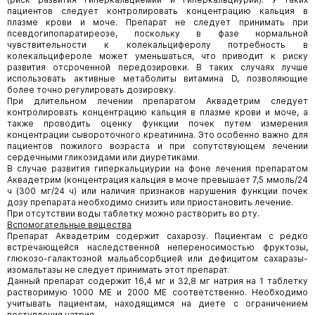
пациентов следует контролировать концентрацию кальция в
плазме крови и моче. Препарат не следует принимать при
псевдогипопаратиреозе, поскольку в фазе нормальной
чувствительности к колекальциферолу потребность в
колекальцифероле может уменьшаться, что приводит к риску
развития отсроченной передозировки. В таких случаях лучше
использовать активные метаболиты витамина D, позволяющие
более точно регулировать дозировку.
При длительном лечении препаратом Аквадетрим следует
контролировать концентрацию кальция в плазме крови и моче, а
также проводить оценку функции почек путем измерения
концентрации сывороточного креатинина. Это особенно важно для
пациентов пожилого возраста и при сопутствующем лечении
сердечными гликозидами или диуретиками.
В случае развития гиперкальциурии на фоне лечения препаратом
Аквадетрим (концентрация кальция в моче превышает 7,5 ммоль/24
ч (300 мг/24 ч) или наличия признаков нарушения функции почек
дозу препарата необходимо снизить или приостановить лечение.
При отсутствии воды таблетку можно растворить во рту.
Вспомогательные вещества
Препарат Аквадетрим содержит сахарозу. Пациентам с редко
встречающейся наследственной непереносимостью фруктозы,
глюкозо-галактозной мальабсорбцией или дефицитом сахаразы-
изомальтазы не следует принимать этот препарат.
Данный препарат содержит 16,4 мг и 32,8 мг натрия на 1 таблетку
растворимую 1000 МЕ и 2000 МЕ соответственно. Необходимо
учитывать пациентам, находящимся на диете с ограничением
поступления натрия.