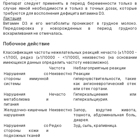
Препарат следует применять в период беременности только в
случае явной необходимости и только в точных дозах, которые
требуются для восполнения дефицита витамина D3.
Лактация
Витамин D3 и его метаболиты проникают в грудное молоко.
Передозировка у новорожденных в период грудного
вскармливания не отмечалась.
Побочное действие
Классификация частоты нежелательных реакций: нечасто (≥1/1000 -
<1/100), редко (≥1/10000 - <1/1000), неизвестно (на основании
имеющихся данных определить частоту невозможно).
Частота
Неблагоприятные реакции
Нарушения со
Неизвестно
Реакции
стороны иммунной
гиперчувствительности, такие
системы
как ангионевротический отек
или отек гортани.
Нарушения
Нечасто
Гиперкальциемия или
метаболизма и
гиперкальциурия.
питания
Желудочно-кишечные
Неизвестно
Запор, вздутие живота,
нарушения
тошнота, абдоминальная боль,
диарея.
Нарушения со
Редко
Зуд, сыпь, крапивница.
стороны кожи и
подкожных тканей