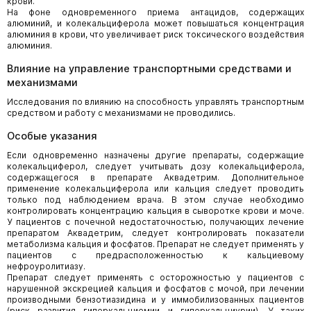
крови.
На фоне одновременного приема антацидов, содержащих
алюминий, и колекальциферола может повышаться концентрация
алюминия в крови, что увеличивает риск токсического воздействия
алюминия.
Влияние на управление транспортными средствами и
механизмами
Исследования по влиянию на способность управлять транспортным
средством и работу с механизмами не проводились.
Особые указания
Если одновременно назначены другие препараты, содержащие
колекальциферол, следует учитывать дозу колекальциферола,
содержащегося в препарате Аквадетрим. Дополнительное
применение колекальциферола или кальция следует проводить
только под наблюдением врача. В этом случае необходимо
контролировать концентрацию кальция в сыворотке крови и моче.
У пациентов с почечной недостаточностью, получающих лечение
препаратом Аквадетрим, следует контролировать показатели
метаболизма кальция и фосфатов. Препарат не следует применять у
пациентов с предрасположенностью к кальциевому
нефроуролитиазу.
Препарат следует применять с осторожностью у пациентов с
нарушенной экскрецией кальция и фосфатов с мочой, при лечении
производными бензотиазидина и у иммобилизованных пациентов
(риск развития гиперкальциемии и гиперкальциурии). У таких