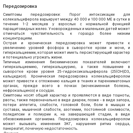
Передозировка
Симптомы передозировки: Порог интоксикации для
колекальциферола варьирует между 40 000 и 100 000 МЕ в сутки в
течение 1-2 месяцев у взрослых с нормальной функцией
паращитовидных желез. У новорожденных и маленьких детей может
отмечаться чувствительность к гораздо более низким
концентрациям.
Острая и хроническая передозировка может привести к
увеличению уровней фосфора в сыворотке крови и моче, и
гиперкальциемии, которая может иметь персистирующий характер
и потенциально угрожать жизни.
Типичные изменения биохимических показателей включают
гиперкальциемию, гиперкальциурию, а также повышение в
сыворотке крови уровня 25-гидроксикальциферола (25(OH)D3,
кальцидиол). Хроническая передозировка колекальциферолом
может привести к отложению кальция в тканях и паренхиматозных
органах, прежде всего в почках (мочекаменная болезнь,
нефрокальциноз) и сосудах.
Симптомы носят общий характер и проявляются в виде тошноты,
рвоты, также первоначально в виде диареи, позже - в виде запора,
потери аппетита, слабости, головной боли, боли в мышцах и
суставах, мышечной слабости, азотемии, постоянной сонливости,
полидипсии и полиурии и, на завершающей стадии, в виде
обезвоживания организма. Передозировка колекальциферолом
может вызывать изменения ЭКГ, нарушения ритма сердца,
панкреатит, почечную недостаточность.