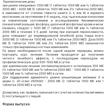
Терапевтические дозы:
при рахите:
ежедневно 1000 МЕ (1 таблетка 1000 МЕ или ½ таблетки
2000 МЕ) - 5000 МЕ (5 таблеток 1000 МЕ или 2½ таблетки 2000 МЕ),
в зависимости от степени тяжести рахита (I, II, или III) и варианта
протекания, на протяжении 4-6 недель, под тщательным контролем
за клиническим состоянием и исследованием биохимических
показателей (кальция, фосфора, щелочной фосфатазы) крови и мочи.
Начинать следует с 1000 МЕ (1 таблетка 1000 МЕ или ½ таблетки
2000 МЕ) в течение 3-5 дней. Затем, при хорошей переносимости,
дозу повышают до индивидуальной лечебной дозы (чаще всего
3000 МЕ (3 таблетки 1000 МЕ или 1½ таблетки 2000 МЕ)). Доза 5000
МЕ (5 таблеток 1000 МЕ или 2½ таблетки 2000 МЕ) назначается
только при выраженных костных изменениях.
По мере необходимости после одной недели перерыва, можно
повторить курс лечения. Лечение проводится до получения
четкого лечебного эффекта, с последующим переходом на
профилактическую дозу 500-1500 МЕ в сутки.
при комплексном лечении постменопаузального остеопороза:
500 МЕ
(½ таблетки 1000 МЕ или ¼ таблетки 2000 МЕ) - 1000 МЕ (1 таблетка
1000 МЕ или ½ таблетки 2000 МЕ) в сутки.
Для поддержания адекватного уровня концентрации витамина
D
в
крови (> 30 нг/мл
25(
OH
)
D
)
- 2000 МЕ (2 таблетки 1000 МЕ или 1
таблетка 2000 МЕ) в сутки.
Дозировка, как правило, назначается с учетом количества витамина
D, поступающего с пищей.
Форма выпуска