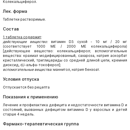
Колекальциферол.
Лек. форма
Таблетки растворимые.
Состав
1 таблетка содержит
:
действующее вещество:
витамин D3 сухой - 10 мг / 20 мг
(соответствует 1000 МЕ / 2000 МЕ колекальциферола)
[действующее вещество: колекальциферол; вспомогательные
вещества: крахмал модифицированный, сахароза, натрия аскорбат
кристаллический, триглицериды со средней длиной цепи, кремния
диоксид, d,l-альфа-токоферол];
вспомогательные вещества:
маннитол, натрия бензоат.
Условия отпуска
Отпускается без рецепта
Показания к применению
Лечение и профилактика дефицита и недостаточности витамина D и
состояний, вызванных дефицитом витамина D у взрослых и детей
старше 4 недель.
Фармако-терапевтическая группа