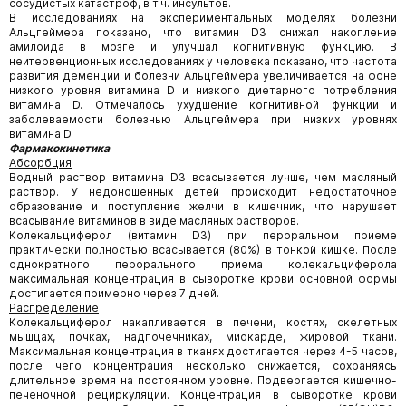
сосудистых катастроф, в т.ч. инсультов.
В исследованиях на экспериментальных моделях болезни
Альцгеймера показано, что витамин D3 снижал накопление
амилоида в мозге и улучшал когнитивную функцию. В
неитервенционных исследованиях у человека показано, что частота
развития деменции и болезни Альцгеймера увеличивается на фоне
низкого уровня витамина D и низкого диетарного потребления
витамина D. Отмечалось ухудшение когнитивной функции и
заболеваемости болезнью Альцгеймера при низких уровнях
витамина D.
Фармакокинетика
Абсорбция
Водный раствор витамина D3 всасывается лучше, чем масляный
раствор. У недоношенных детей происходит недостаточное
образование и поступление желчи в кишечник, что нарушает
всасывание витаминов в виде масляных растворов.
Колекальциферол (витамин D3) при пероральном приеме
практически полностью всасывается (80%) в тонкой кишке. После
однократного перорального приема колекальциферола
максимальная концентрация в сыворотке крови основной формы
достигается примерно через 7 дней.
Распределение
Колекальциферол накапливается в печени, костях, скелетных
мышцах, почках, надпочечниках, миокарде, жировой ткани.
Максимальная концентрация в тканях достигается через 4-5 часов,
после чего концентрация несколько снижается, сохраняясь
длительное время на постоянном уровне. Подвергается кишечно-
печеночной рециркуляции. Концентрация в сыворотке крови