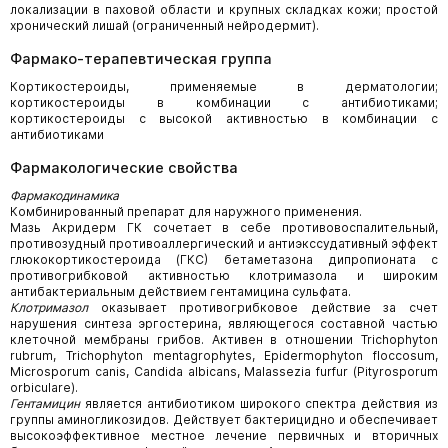
локализации в паховой области и крупных складках кожи; простой
хронический лишай (ограниченный нейродермит).
Фармако-терапевтическая группа
Кортикостероиды, применяемые в дерматологии;
кортикостероиды в комбинации с антибиотиками;
кортикостероиды с высокой активностью в комбинации с
антибиотиками
Фармакологические свойства
Фармакодинамика
Комбинированный препарат для наружного применения.
Мазь Акридерм ГК сочетает в себе противовоспалительный,
противозудный противоаллергический и антиэкссудативный эффект
глюкокортикостероида (ГКС) бетаметазона дипропионата с
противогрибковой активностью клотримазола и широким
антибактериальным действием гентамицина сульфата.
Клотримазол
оказывает противогрибковое действие за счет
нарушения синтеза эргостерина, являющегося составной частью
клеточной мембраны грибов. Активен в отношении Trichophyton
rubrum, Trichophyton mentagrophytes, Epidermophyton floccosum,
Microsporum canis, Candida albicans, Malassezia furfur (Pityrosporum
orbiculare).
Гентамицин
является антибиотиком широкого спектра действия из
группы аминогликозидов. Действует бактерицидно и обеспечивает
высокоэффективное местное лечение первичных и вторичных