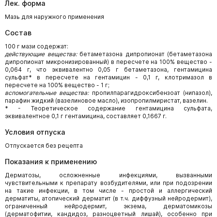
Лек. форма
Мазь для наружного применения
Состав
100 г мази содержат:
действующие вещества:
бетаметазона дипропионат (бетаметазона
дипропионат микронизированный) в пересчете на 100% вещество -
0,064 г, что эквивалентно 0,05 г бетаметазона, гентамицина
сульфат* в пересчете на гентамицин - 0,1 г, клотримазол в
пересчете на 100% вещество - 1 г;
вспомогательные вещества:
пропилпарагидроксибензоат (нипазол),
парафин жидкий (вазелиновое масло), изопропилмиристат, вазелин.
* - Теоретическое содержание гентамицина сульфата,
эквивалентное 0,1 г гентамицина, составляет 0,1667 г.
Условия отпуска
Отпускается без рецепта
Показания к применению
Дерматозы, осложненные инфекциями, вызванными
чувствительными к препарату возбудителями, или при подозрении
на такие инфекции, в том числе - простой и аллергический
дерматиты, атопический дерматит (в т.ч. диффузный нейродермит),
ограниченный нейродермит, экзема, дерматомикозы
(дерматофитии, кандидоз, разноцветный лишай), особенно при