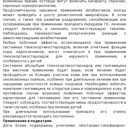
возможных причин, которые могут включать катаракту, глаукому,
серозную хориоретинопатию.
Продолжительное наружное применение антибиотиков иногда
может приводить к росту резистентной микрофлоры. В этом
случае, а также при развитии раздражения, сенсибилизации или
суперинфекции при применении препарата Акридерм ГК, лечение
следует прекратить и назначить соответствующую терапию.
Наблюдались перекрестные аллергические реакции с
аминогликозидными антибиотиками.
Любые побочные эффекты, встречающиеся при применении
системных глюкокортикостероидов, включая угнетение функции
коры надпочечников, могут отмечаться и при применении
глюкокортикостероидов для наружного применения, в
особенности у детей.
Системная абсорбция глюкокортикостероидов или гентамицина
при местном применении будет выше, если лечение будет
проводиться на больших участках кожи или при использовании
окклюзионных повязок, особенно при длительном лечении или при
нарушении целостности кожных покровов. Необходимо избегать
нанесения гентамицина на открытые раны и поврежденную кожу. В
противном случае возможно появление побочных эффектов,
характерных для гентамицина при его системном применении.
Следует соблюдать соответствующие меры предосторожности в
таких случаях, особенно при лечении детей.
При длительном использовании препарата его отмену
рекомендуется проводить постепенно.
Применение в педиатрии
Дети более подвержены угнетению гипоталамо-гипофизарно-