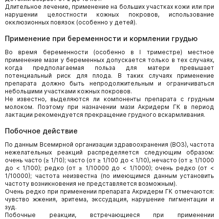
Длительное лечение, применение на больших участках кожи или при
нарушении целостности кожных покровов, использование
окклюзионных повязок (особенно у детей).
Применение при беременности и кормлении грудью
Во время беременности (особенно в I триместре) местное
применение мази у беременных допускается только в тех случаях,
когда предполагаемая польза для матери превышает
потенциальный риск для плода. В таких случаях применение
препарата должно быть непродолжительным и ограничиваться
небольшими участками кожных покровов.
Не известно, выделяются ли компоненты препарата с грудным
молоком. Поэтому при назначении мази Акридерм ГК в период
лактации рекомендуется прекращение грудного вскармливания.
Побочное действие
По данным Всемирной организации здравоохранения (ВОЗ), частота
нежелательных реакций распределяется следующим образом:
очень часто (≥ 1/10); часто (от ≥ 1/100 до < 1/10), нечасто (от ≥ 1/1000
до < 1/100); редко (от ≥ 1/10000 до < 1/1000); очень редко (от <
1/10000); частота неизвестна (по имеющимся данным установить
частоту возникновения не представляется возможным).
Очень редко при применении препарата Акридерм ГК отмечаются:
чувство жжения, эритема, экссудация, нарушение пигментации и
зуд.
Побочные реакции, встречающиеся при применении