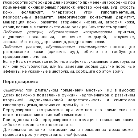
глюкокортикостероидов для наружного применения (особенно при
применении окклюзионных повязок): чувство жжения, зуд, сухость
кожи, фолликулит, гипертрихоз, угри, гипопигментация,
периоральный дерматит, аллергический контактный дерматит,
мацерация кожи, развитие вторичной инфекции, атрофия кожи,
стрии, потница, а также системные реакции (нечеткость зрения).
Побочные реакции, обусловленные клотримазолом
: эритема,
ощущение покалывания, появление волдырей, шелушение,
локальный отек, зуд, крапивница, раздражение кожи.
Побочные реакции, обусловленные гентамицином:
преходящее
раздражение кожи (эритема, зуд), обычно не требующее
прекращения лечения.
Если у Вас отмечаются побочные эффекты, указанные в инструкции
или они усугубляются, или Вы заметили любые другие побочные
эффекты, не указанные в инструкции, сообщите об этом врачу.
Передозировка
Симптомы
: при длительном применении местных ГКС в высоких
дозах возможно подавление функции надпочечников с развитием
вторичной надпочечниковой недостаточности и симптомов
гиперкортицизма, включая синдром Кушинга.
Передозировка клотримазола при местном его применении не
ведет к появлению каких-либо симптомов.
При однократной передозировке гентамицина появления каких-
либо симптомов также не ожидается.
Длительное лечение гентамицином в повышенных дозах может
привести к росту нечувствительной флоры.