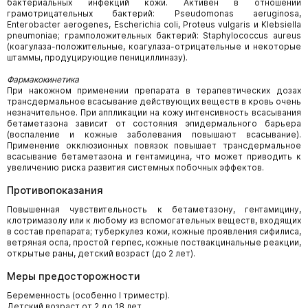
бактериальных инфекций кожи. Активен в отношении
грамотрицательных бактерий: Pseudomonas aeruginosa,
Enterobacter aerogenes, Escherichia coli, Proteus vulgaris и Klebsiella
pneumoniae; грамположительных бактерий: Staphylococcus aureus
(коагулаза-положительные, коагулаза-отрицательные и некоторые
штаммы, продуцирующие пенициллиназу).
Фармакокинетика
При накожном применении препарата в терапевтических дозах
трансдермальное всасывание действующих веществ в кровь очень
незначительное. При аппликации на кожу интенсивность всасывания
бетаметазона зависит от состояния эпидермального барьера
(воспаление и кожные заболевания повышают всасывание).
Применение окклюзионных повязок повышает трансдермальное
всасывание бетаметазона и гентамицина, что может приводить к
увеличению риска развития системных побочных эффектов.
Противопоказания
Повышенная чувствительность к бетаметазону, гентамицину,
клотримазолу или к любому из вспомогательных веществ, входящих
в состав препарата; туберкулез кожи, кожные проявления сифилиса,
ветряная оспа, простой герпес, кожные поствакцинальные реакции,
открытые раны, детский возраст (до 2 лет).
Меры предосторожности
Беременность (особенно I триместр).
Детский возраст от 2 до 18 лет.