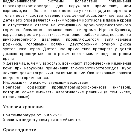
надпочечниковой системы вследствие применения
глюкокортикостероидов для наружного применения, чем
взрослые, из-за большего соотношения у них площади поверхности
тела и веса и, соответственно, повышенной абсорбции препарата. У
детей это определяется низким уровнем кортизола в плазме крови
и отсутствием ответа на стимуляцию адренокортикотропного
гормона. Возможно возникновение синдрома Иценко-Кушинга,
нарушение роста и развития, замедление прибавки веса, повышение
внутричерепного давления, проявляющегося выпячиванием
родничка, головными болями, двусторонним отеком диска
зрительного нерва. Длительное применение препарата у детей
должно проводиться по строгим показаниям и под контролем
врача.
У детей чаще, чем у взрослых, возникают атрофические изменения
кожи при наружном применении глюкокортикостероидов. Курс
лечения должен ограничиться пятью днями. Окклюзионные повязки
не должны применяться.
Информация по вспомогательным веществам
Препарат содержит пропилпарагидроксибензоат (нипазол),
который может вызывать аллергические реакции (в том числе,
отсроченные).
Условия хранения
При температуре от 15 до 25 °С.
Хранить в недоступном для детей месте.
Срок годности